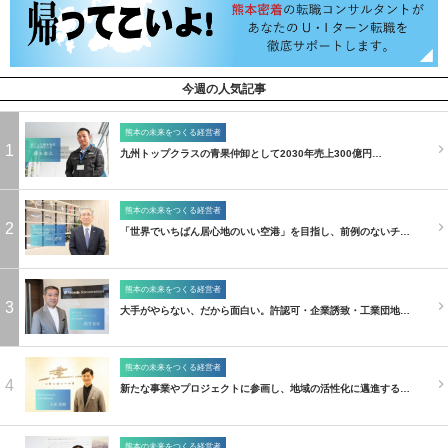
今週の人気記事
熊本の未来をつくる経営者
1
九州トップクラスの青果仲卸として2030年売上300億円…
熊本の未来をつくる経営者
2
「世界でいちばん居心地のいい空港」を目指し、前例のないチ…
熊本の未来をつくる経営者
3
大手がやらない、だから面白い。許認可・企業誘致・工業団地…
熊本の未来をつくる経営者
4
新たな事業やプロジェクトに参画し、地域の活性化に邁進する…
熊本の未来をつくる経営者