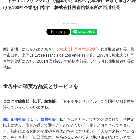
「ドモホルンリンクル」で熊本から世界へ お客様に末永く選ばれ続
ける100年企業を目指す 株式会社再春館製薬所の西川社長
2018.11.19
西川正明（にしかわまさあき）：
株式会社再春館製薬所
・代表取締役社長。熊
本市出身。米国Le Lycee Francis de Los Angeles卒業。1993年3月株式会社再
春館製薬所に入社。2001年取締役経営統括本部長、04年7月代表取締役社長に
就任。
世界中に確実な品質とサービスを
ココクマ編集部（以下、編集部）
「ドモホルンリンクル」で全国的な知名度を
誇っていらっしゃいますね。
西川正明社長（以下、西川社長）
私たちはもともと漢方の製薬会社で、半世紀
以上に渡り、誰もが避けて通ることのできない「老化」と向き合ってきまし
た。加齢によるお肌の変化やお身体の悩みに寄り添い、「人が本来持っている
力」を引き出し「自己回復力」を高めるための研究に取り組み続けています。