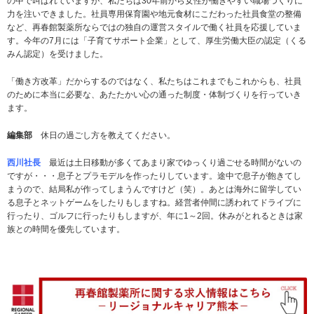
の中で叫ばれていますが、私たちは30年前から女性が働きやすい職場づくりに
力を注いできました。社員専用保育園や地元食材にこだわった社員食堂の整備
など、再春館製薬所ならではの独自の運営スタイルで働く社員を応援していま
す。今年の7月には「子育てサポート企業」として、厚生労働大臣の認定（くる
みん認定）を受けました。
「働き方改革」だからするのではなく、私たちはこれまでもこれからも、社員
のために本当に必要な、あたたかい心の通った制度・体制づくりを行っていき
ます。
編集部
休日の過ごし方を教えてください。
西川社長
最近は土日移動が多くてあまり家でゆっくり過ごせる時間がないの
ですが・・・息子とプラモデルを作ったりしています。途中で息子が飽きてし
まうので、結局私が作ってしまうんですけど（笑）。あとは海外に留学してい
る息子とネットゲームをしたりもしますね。経営者仲間に誘われてドライブに
行ったり、ゴルフに行ったりもしますが、年に1～2回。休みがとれるときは家
族との時間を優先しています。