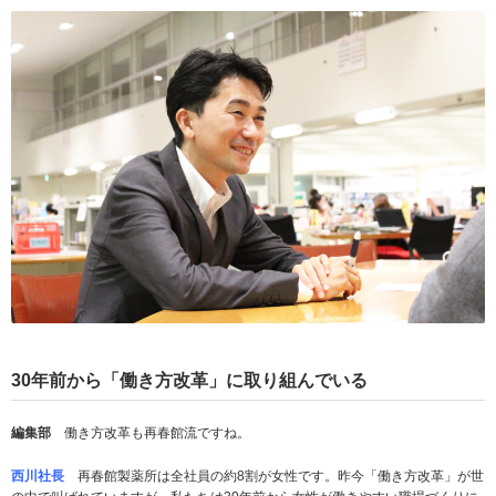
30
年前から「働き方改革」に取り組んでいる
編集部
働き方改革も再春館流ですね。
西川社長
再春館製薬所は全社員の約8割が女性です。昨今「働き方改革」が世