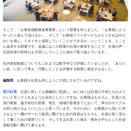
そこで、「お客様感動推進事業部」という部署を作りました。「お客様にどう
やったら喜んで頂けるか」、そして「お客様プリーザーたちがどうすればやり
がいを感じ、イキイキと成長していくことができるか」ということを、とこと
ん追求する部署です。会議にはこの部署の社員が参加することで、社員の声・
社員自身の気持ちを大切にしていこうと改めて取り組んでいます。
社内表彰制度についてもこれまでは数字中心で評価していましたが、「ありた
い姿」に沿って考え、行動したことを評価する制度に進化させました。
編集部
お客様も社員も同じように大切にされているのですね。
西川社長
社員に対しても積極的に投資し、ゆくゆくは社員の子供たちが入り
たいと言ってくれるような会社にしたいですね。お客様はもちろん、社員と社
員の家族、協力会社の皆様、地元・地域の皆様全てにおいて、幸せのサイクル
が回り続けるようにしたいと思っています。そのために、お客様から頂いた売
上をより一層のサービス提供に繋げるための投資はもちろん、社員が長く安心
して働くための環境づくり、そして生まれ育った地元・熊本を中心とした社会
貢献活動へ繋げて参ります。