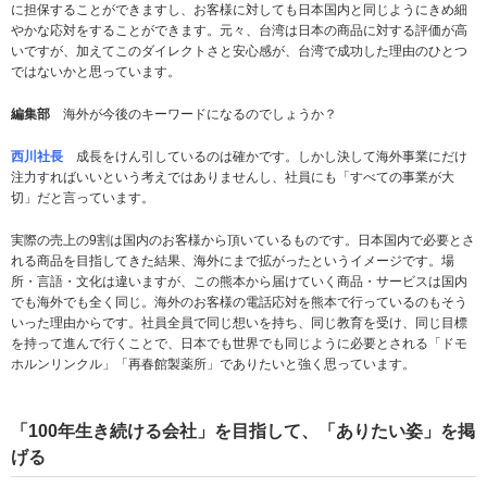
に担保することができますし、お客様に対しても日本国内と同じようにきめ細
やかな応対をすることができます。元々、台湾は日本の商品に対する評価が高
いですが、加えてこのダイレクトさと安心感が、台湾で成功した理由のひとつ
ではないかと思っています。
編集部
海外が今後のキーワードになるのでしょうか？
西川社長
成長をけん引しているのは確かです。しかし決して海外事業にだけ
注力すればいいという考えではありませんし、社員にも「すべての事業が大
切」だと言っています。
実際の売上の9割は国内のお客様から頂いているものです。日本国内で必要とさ
れる商品を目指してきた結果、海外にまで拡がったというイメージです。場
所・言語・文化は違いますが、この熊本から届けていく商品・サービスは国内
でも海外でも全く同じ。海外のお客様の電話応対を熊本で行っているのもそう
いった理由からです。社員全員で同じ想いを持ち、同じ教育を受け、同じ目標
を持って進んで行くことで、日本でも世界でも同じように必要とされる「ドモ
ホルンリンクル」「再春館製薬所」でありたいと強く思っています。
「100年生き続ける会社」を目指して、「ありたい姿」を掲
げる