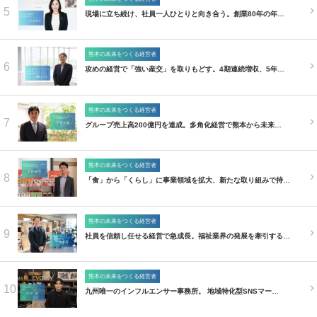
5
現場に立ち続け、社員一人ひとりと向き合う。創業80年の年…
熊本の未来をつくる経営者
6
攻めの経営で「強い産交」を取りもどす。4期連続増収、5年…
熊本の未来をつくる経営者
7
グループ売上高200億円を達成。多角化経営で熊本から未来…
熊本の未来をつくる経営者
8
「食」から「くらし」に事業領域を拡大、新たな取り組みで持…
熊本の未来をつくる経営者
9
社員を信頼し任せる経営で急成長。福祉業界の発展を牽引する…
熊本の未来をつくる経営者
10
九州唯一のインフルエンサー事務所。 地域特化型SNSマー…