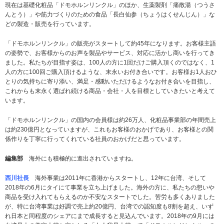
現在は基礎化粧品「ドモホルンリンクル」のほか、生薬製剤「痛散湯（つうさ
んとう）」や筋力づくりのための食品「長白仙参（ちょうはくせんじん）」な
どの製造・販売を行っています。
「ドモホルンリンクル」の販売がスタートして約45年になります。お客様主語
の姿勢で、お客様からのお声を製品やサービス、対応に活かし商いを行ってき
ました。私たちが目指す姿は、100人の方に1回だけご購入頂くのではなく、1
人の方に100回ご購入頂けるような、末永いお付き合いです。お客様お1人おひ
とりの気持ちに寄り添い、満足・感動いただけるようなお付き合いを目指し、
これからも末永く選ばれ続ける商品・会社・人を目標としていきたいと考えて
います。
「ドモホルンリンクル」の国内の会員様は約26万人、化粧品事業部の年間売上
は約230億円となっていますが、これもお客様のおかげであり、お客様との関
係作りを丁寧に行ってくれている社員のおかげだと思っています。
編集部
海外にも積極的に進出されていますね。
西川社長
海外事業は2011年に香港からスタートし、12年に台湾、そして
2018年の6月にタイにて事業を立ち上げました。海外の方に、私たちの想いや
商品を受け入れてもらえるのか不安なスタートでした。苦労も多くありました
が、特に台湾事業は好調で売上約20億円、台湾での認知度も8割を超え、いず
れ日本と同程度のシェアにまで成長すると見込んでいます。2018年の9月には