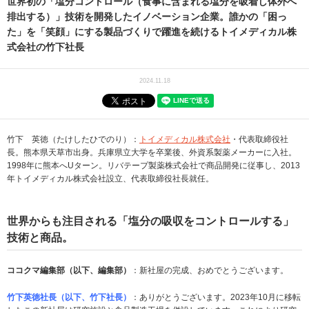
世界初の「塩分コントロール（食事に含まれる塩分を吸着し体外へ
排出する）」技術を開発したイノベーション企業。誰かの「困っ
た」を「笑顔」にする製品づくりで躍進を続けるトイメディカル株
式会社の竹下社長
2024.11.18
竹下 英徳（たけしたひでのり）：
トイメディカル株式会社
・代表取締役社
長。熊本県天草市出身。兵庫県立大学を卒業後、外資系製薬メーカーに入社。
1998年に熊本へUターン。リバテープ製薬株式会社で商品開発に従事し、2013
年トイメディカル株式会社設立、代表取締役社長就任。
世界からも注目される「塩分の吸収をコントロールする」
技術と商品。
ココクマ編集部（以下、編集部）
：新社屋の完成、おめでとうございます。
竹下英徳社長（以下、竹下社長）
：ありがとうございます。2023年10月に移転