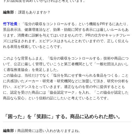
ド)の認知度を高めていかなければと考えています。
編集部
： 課題もありますか？
竹下社長
：「塩分の吸収をコントロールする」という機能をPRするにあたり、
景品表示法、健康増進法など、効果・効能に関する表示には厳しいルールもあ
ります。消費者に誤解を与えてはいけませんので、PRの仕方やキャッチフレー
ズには悩まされます。エビデンスはきちんととれていますので、正しく伝えら
れる表現を模索しているところです。
このような背景もふまえ、「塩分の吸収をコントロールする」技術や商品につ
いて、公正に厳しく管理していこうと第三者機関として「一般社団法人おいし
く適塩推進協会」を発足しました。
この協会は、当社だけでなく「塩分を気にせず食べられる食品をつくる」こと
に共感頂いたメーカー・研究者・研究機関などに加盟して頂き、研究や分析を
行い、エビデンスをとっていきます。適正なものを世の中に提供するととも
に、認定を受けた商品には「協会認定マーク」を入れ、「この協会が認定した
商品なら安心」という信頼の証にしたいと考えているところです。
「困った」を「笑顔に」する。商品に込められた想い。
編集部：
商品開発には思い入れがありますよね。