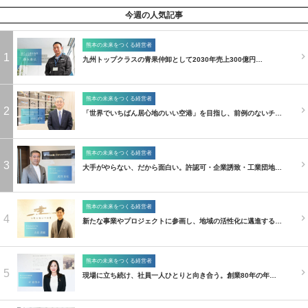
今週の人気記事
熊本の未来をつくる経営者
1
九州トップクラスの青果仲卸として2030年売上300億円…
熊本の未来をつくる経営者
2
「世界でいちばん居心地のいい空港」を目指し、前例のないチ…
熊本の未来をつくる経営者
3
大手がやらない、だから面白い。許認可・企業誘致・工業団地…
熊本の未来をつくる経営者
4
新たな事業やプロジェクトに参画し、地域の活性化に邁進する…
熊本の未来をつくる経営者
5
現場に立ち続け、社員一人ひとりと向き合う。創業80年の年…