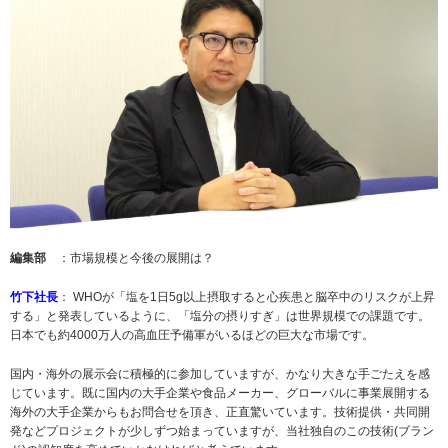
編集部
：市場規模と今後の展開は？
竹下社長
： WHOが「塩を1日5g以上摂取すると心疾患と脳卒中のリスクが上昇
する」と発表しているように、「塩分の摂りすぎ」は世界規模での課題です。
日本でも約4000万人の高血圧予備軍がいるほどの巨大な市場です。
国内・海外の展示会に積極的に参加していますが、かなり大きな手ごたえを感
じています。既に国内の大手企業や食品メーカー、グローバルに事業展開する
海外の大手企業からもお問合せを頂き、正直驚いています。技術提供・共同開
発などプロジェクトが少しずつ始まっていますが、当社独自のこの技術(ブラン