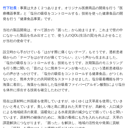
竹下社長
：事業は大きく２つあります。オリジナル医療商品の開発を行う『医
療機器事業』と「塩分の吸収をコントロールする」技術を使った健康食品の開
発を行う『健康食品事業』です。
当社の製品開発は、すべて誰かの「困った」から始まります。これまで世の中
になかった製品を生み出すことで、使う人のQOL(生活の質)を向上させること
が当社の使命です。
設立時から手がけている「はがす際に痛くないテープ」もそうです。透析患者
様からの「テープをはがすのが痛くてつらい」という声から生まれました。
「塩分の吸収をコントロールする」技術もそうです。次期製品のモニタリング
を行う際に聞いた「昔のように熊本ラーメンが食べたい」という透析患者様か
らの声がきっかけです。「塩分の吸収をコントロールする健康食品」がつくれ
ないかと、熊本大学との共同研究をスタートさせました。塩分吸着機能を持つ
海藻に着目し、海藻から抽出した塩分吸着ファイバー(アルギン酸類)により塩分
を体外に排出する技術を確立したわけです。
現在は原材料に外国産を使用していますが、ゆくゆくは天草産を使用していき
たいと考えています。美しい海と島に囲まれた天草ですが、高齢化・人口減少
による地域経済の衰退、温暖化による水産資源の減少などで困っていると聞い
ています。原材料の確保のために、海藻の養殖にも力を入れられれば、天草の
課題解決につながります。「困った」を解決し、地域の活性化や発展に貢献