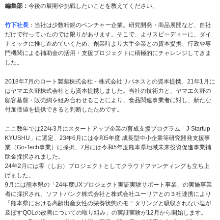
編集部：
今後の展開や挑戦したいことを教えてください。
竹下社長
：当社は少数精鋭のベンチャー企業。研究開発・商品展開など、自社
だけで行っていたのでは限りがあります。そこで、よりスピーディーに、ダイ
ナミックに推し進めていくため、創業時より大手企業との資本提携、行政や専
門機関による補助金の活用・支援プロジェクトに積極的にチャレンジしてきま
した。
2018年7月のロート製薬株式会社・株式会社リバネスとの資本提携。21年1月に
はヤマエ久野株式会社とも資本提携しました。当社の技術力と、ヤマエ久野の
顧客基盤・販売網を組み合わせることにより、食品関連事業者に対し、新たな
付加価値を提供できると判断したためです。
ここ数年では22年3月にスタートアップ企業の育成支援プログラム「J-Startup
KYUSHU」に選定、23年6月には令和5年度 成長型中小企業等研究開発支援事
業（Go-Tech事業）に採択、7月には令和5年度熊本県地域未来投資促進事業補
助金採択されました。
24年2月には零（しお）プロジェクトとしてクラウドファンディングも立ち上
げました。
9月には熊本県の「24年度UXプロジェクト実証実験サポート事業」の実施事業
者に採択され、ソフトバンク株式会社と株式会社ユーリアとの３社連携により
「熊本県における高齢出産女性の栄養状態のモニタリングと吸収されない塩が
及ぼすQOLの改善についての取り組み」の実証実験が12月から開始します。