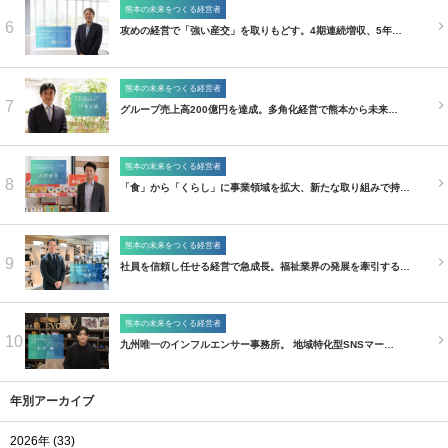
熊本の未来をつくる経営者
6
攻めの経営で「強い産交」を取りもどす。4期連続増収、5年…
熊本の未来をつくる経営者
7
グループ売上高200億円を達成。多角化経営で熊本から未来…
熊本の未来をつくる経営者
8
「食」から「くらし」に事業領域を拡大、新たな取り組みで持…
熊本の未来をつくる経営者
9
社員を信頼し任せる経営で急成長。福祉業界の発展を牽引する…
熊本の未来をつくる経営者
10
九州唯一のインフルエンサー事務所。 地域特化型SNSマー…
年別アーカイブ
2026年 (33)