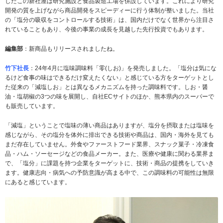
したこの新社屋は研究施設と食品製造工場を併設しています。これにより研究
開発の質を上げながら商品開発をスピーディーに行う体制が整いました。当社
の「塩分の吸収をコントロールする技術」は、国内だけでなく世界から注目さ
れていることもあり、今後の事業の成長を見越した先行投資でもあります。
編集部
：新商品もリリースされましたね。
竹下社長
：24年4月に塩味調味料「零(しお)」を発売しました。「塩分は気にな
るけど食事の味はできるだけ変えたくない」と感じている方をターゲットとし
た従来の「減塩しお」とは異なるメカニズムを持った調味料です。しお・醤
油・塩胡椒の3つの味を展開し、自社ECサイトのほか、熊本県内のスーパーで
も販売しています。
「減塩」ということで塩味の薄い商品はありますが、塩分を摂取または塩味を
感じながら、その塩分を体外に排出できる技術や商品は、国内・海外を見ても
まだ存在していません。外食やファーストフード業界、スナック菓子・冷凍食
品・ハム・ソーセージなどの食品メーカー。また、医療や健康に関わる業界ま
で、「塩分」に課題を持つ企業をターゲットに、技術・商品の提携をしていき
ます。健康志向・病気への予防意識が高まる中で、この調味料の可能性は無限
にあると感じています。