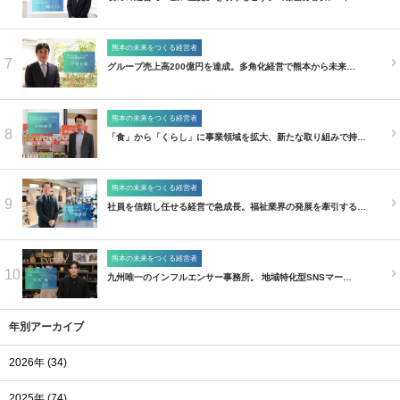
熊本の未来をつくる経営者
7
グループ売上高200億円を達成。多角化経営で熊本から未来…
熊本の未来をつくる経営者
8
「食」から「くらし」に事業領域を拡大、新たな取り組みで持…
熊本の未来をつくる経営者
9
社員を信頼し任せる経営で急成長。福祉業界の発展を牽引する…
熊本の未来をつくる経営者
10
九州唯一のインフルエンサー事務所。 地域特化型SNSマー…
年別アーカイブ
2026年 (34)
2025年 (74)