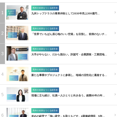
熊本の未来をつくる経営者
1
九州トップクラスの青果仲卸として2030年売上300億円…
熊本の未来をつくる経営者
2
「世界でいちばん居心地のいい空港」を目指し、前例のないチ…
熊本の未来をつくる経営者
3
大手がやらない、だから面白い。許認可・企業誘致・工業団地…
熊本の未来をつくる経営者
4
新たな事業やプロジェクトに参画し、地域の活性化に邁進する…
熊本の未来をつくる経営者
5
現場に立ち続け、社員一人ひとりと向き合う。創業80年の年…
熊本の未来をつくる経営者
6
攻めの経営で「強い産交」を取りもどす。4期連続増収、5年…