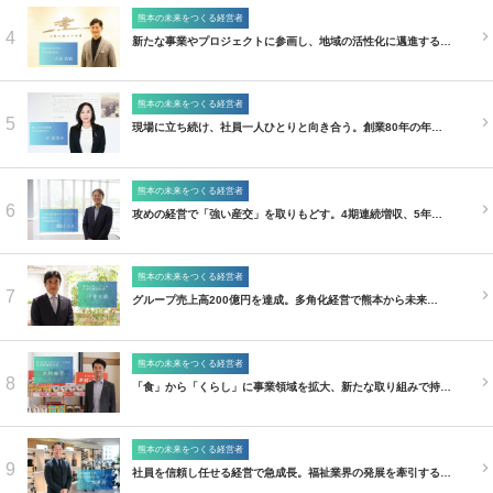
熊本の未来をつくる経営者
4
新たな事業やプロジェクトに参画し、地域の活性化に邁進する…
熊本の未来をつくる経営者
5
現場に立ち続け、社員一人ひとりと向き合う。創業80年の年…
熊本の未来をつくる経営者
6
攻めの経営で「強い産交」を取りもどす。4期連続増収、5年…
熊本の未来をつくる経営者
7
グループ売上高200億円を達成。多角化経営で熊本から未来…
熊本の未来をつくる経営者
8
「食」から「くらし」に事業領域を拡大、新たな取り組みで持…
熊本の未来をつくる経営者
9
社員を信頼し任せる経営で急成長。福祉業界の発展を牽引する…