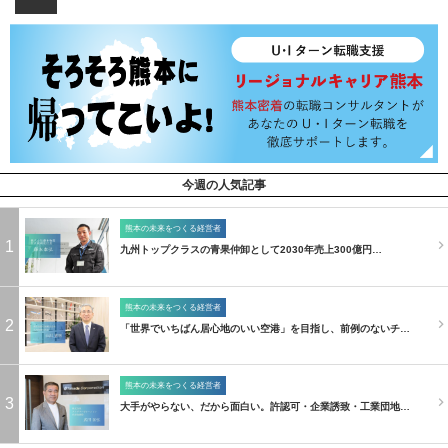
今週の人気記事
熊本の未来をつくる経営者
1
九州トップクラスの青果仲卸として2030年売上300億円…
熊本の未来をつくる経営者
2
「世界でいちばん居心地のいい空港」を目指し、前例のないチ…
熊本の未来をつくる経営者
3
大手がやらない、だから面白い。許認可・企業誘致・工業団地…