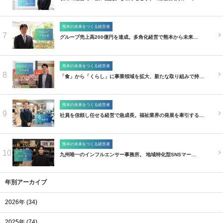
熊本の未来をつくる経営者
7
グループ売上高200億円を達成。多角化経営で熊本から未来…
熊本の未来をつくる経営者
8
「食」から「くらし」に事業領域を拡大、新たな取り組みで持…
熊本の未来をつくる経営者
9
社員を信頼し任せる経営で急成長。福祉業界の発展を牽引する…
熊本の未来をつくる経営者
10
九州唯一のインフルエンサー事務所。 地域特化型SNSマー…
年別アーカイブ
2026年 (34)
2025年 (74)