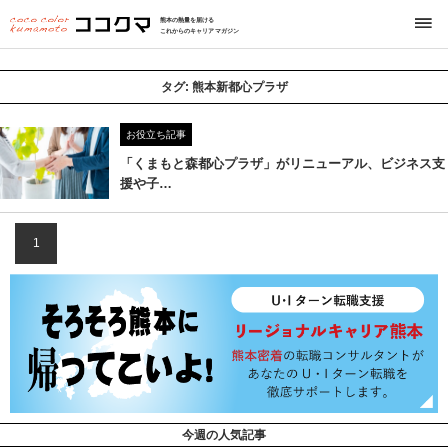
熊本の熱量を届ける
これからのキャリアマガジン
タグ:
熊本新都心プラザ
お役立ち記事
「くまもと森都心プラザ」がリニューアル、ビジネス支
援や子…
1
今週の人気記事