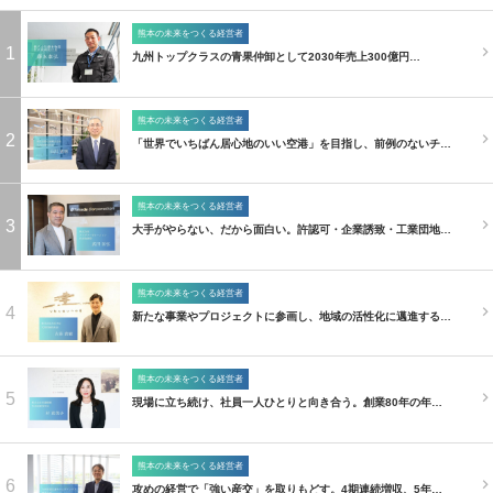
熊本の未来をつくる経営者
1
九州トップクラスの青果仲卸として2030年売上300億円…
熊本の未来をつくる経営者
2
「世界でいちばん居心地のいい空港」を目指し、前例のないチ…
熊本の未来をつくる経営者
3
大手がやらない、だから面白い。許認可・企業誘致・工業団地…
熊本の未来をつくる経営者
4
新たな事業やプロジェクトに参画し、地域の活性化に邁進する…
熊本の未来をつくる経営者
5
現場に立ち続け、社員一人ひとりと向き合う。創業80年の年…
熊本の未来をつくる経営者
6
攻めの経営で「強い産交」を取りもどす。4期連続増収、5年…