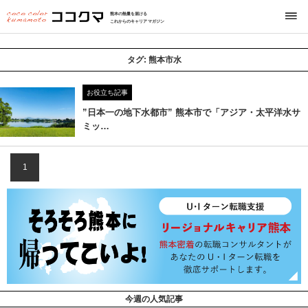
熊本の熱量を届ける
これからのキャリアマガジン
タグ:
熊本市水
お役立ち記事
”日本一の地下水都市” 熊本市で「アジア・太平洋水サ
ミッ…
1
今週の人気記事