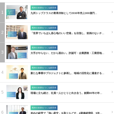
熊本の未来をつくる経営者
1
九州トップクラスの青果仲卸として2030年売上300億円…
熊本の未来をつくる経営者
2
「世界でいちばん居心地のいい空港」を目指し、前例のないチ…
熊本の未来をつくる経営者
3
大手がやらない、だから面白い。許認可・企業誘致・工業団地…
熊本の未来をつくる経営者
4
新たな事業やプロジェクトに参画し、地域の活性化に邁進する…
熊本の未来をつくる経営者
5
現場に立ち続け、社員一人ひとりと向き合う。創業80年の年…
熊本の未来をつくる経営者
6
攻めの経営で「強い産交」を取りもどす。4期連続増収、5年…