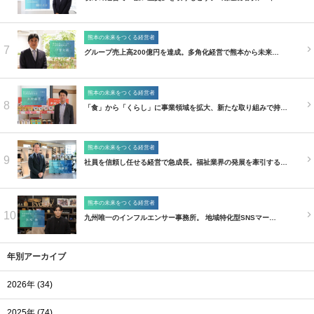
熊本の未来をつくる経営者
7
グループ売上高200億円を達成。多角化経営で熊本から未来…
熊本の未来をつくる経営者
8
「食」から「くらし」に事業領域を拡大、新たな取り組みで持…
熊本の未来をつくる経営者
9
社員を信頼し任せる経営で急成長。福祉業界の発展を牽引する…
熊本の未来をつくる経営者
10
九州唯一のインフルエンサー事務所。 地域特化型SNSマー…
年別アーカイブ
2026年 (34)
2025年 (74)