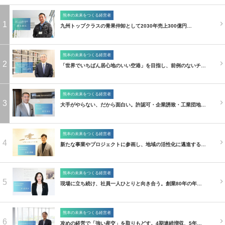
熊本の未来をつくる経営者
1
九州トップクラスの青果仲卸として2030年売上300億円…
熊本の未来をつくる経営者
2
「世界でいちばん居心地のいい空港」を目指し、前例のないチ…
熊本の未来をつくる経営者
3
大手がやらない、だから面白い。許認可・企業誘致・工業団地…
熊本の未来をつくる経営者
4
新たな事業やプロジェクトに参画し、地域の活性化に邁進する…
熊本の未来をつくる経営者
5
現場に立ち続け、社員一人ひとりと向き合う。創業80年の年…
熊本の未来をつくる経営者
6
攻めの経営で「強い産交」を取りもどす。4期連続増収、5年…