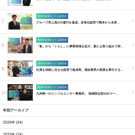
熊本の未来をつくる経営者
7
グループ売上高200億円を達成。多角化経営で熊本から未来…
熊本の未来をつくる経営者
8
「食」から「くらし」に事業領域を拡大、新たな取り組みで持…
熊本の未来をつくる経営者
9
社員を信頼し任せる経営で急成長。福祉業界の発展を牽引する…
熊本の未来をつくる経営者
10
九州唯一のインフルエンサー事務所。 地域特化型SNSマー…
年別アーカイブ
2026年 (34)
2025年 (74)