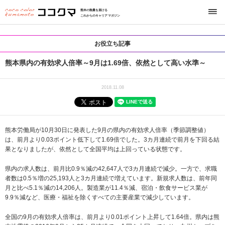
熊本の熱量を届ける
これからのキャリアマガジン
お役立ち記事
熊本県内の有効求人倍率～9月は1.69倍、依然として高い水準～
2018.11.08
熊本労働局が10月30日に発表した9月の県内の有効求人倍率（季節調整値）
は、前月より0.03ポイント低下して1.69倍でした。3カ月連続で前月を下回る結
果となりましたが、依然として全国平均は上回っている状態です。
県内の求人数は、前月比0.9％減の42,647人で3カ月連続で減少。一方で、求職
者数は0.5％増の25,193人と3カ月連続で増えています。新規求人数は、前年同
月と比べ5.1％減の14,206人。製造業が11.4％減、宿泊・飲食サービス業が
9.9％減など、医療・福祉を除くすべての主要産業で減少しています。
全国の9月の有効求人倍率は、前月より0.01ポイント上昇して1.64倍。県内は熊