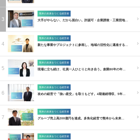
熊本の未来をつくる経営者
3
大手がやらない、だから面白い。許認可・企業誘致・工業団地…
熊本の未来をつくる経営者
4
新たな事業やプロジェクトに参画し、地域の活性化に邁進する…
熊本の未来をつくる経営者
5
現場に立ち続け、社員一人ひとりと向き合う。創業80年の年…
熊本の未来をつくる経営者
6
攻めの経営で「強い産交」を取りもどす。4期連続増収、5年…
熊本の未来をつくる経営者
7
グループ売上高200億円を達成。多角化経営で熊本から未来…
熊本の未来をつくる経営者