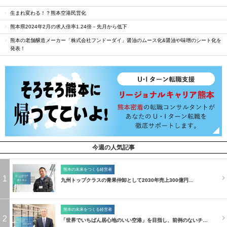
生まれ変わる！？熊本空港民営化
熊本県2024年2月の求人倍率1.24倍－先月から低下
熊本の老舗醸造メーカー「株式会社フンドーダイ」醤油のムース化&醤油や味噌のシート化を
発表！
今週の人気記事
熊本の未来をつくる経営者
1
九州トップクラスの青果仲卸として2030年売上300億円…
熊本の未来をつくる経営者
2
「世界でいちばん居心地のいい空港」を目指し、前例のないチ…