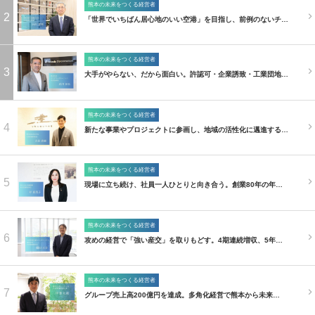
熊本の未来をつくる経営者
2
「世界でいちばん居心地のいい空港」を目指し、前例のないチ…
熊本の未来をつくる経営者
3
大手がやらない、だから面白い。許認可・企業誘致・工業団地…
熊本の未来をつくる経営者
4
新たな事業やプロジェクトに参画し、地域の活性化に邁進する…
熊本の未来をつくる経営者
5
現場に立ち続け、社員一人ひとりと向き合う。創業80年の年…
熊本の未来をつくる経営者
6
攻めの経営で「強い産交」を取りもどす。4期連続増収、5年…
熊本の未来をつくる経営者
7
グループ売上高200億円を達成。多角化経営で熊本から未来…