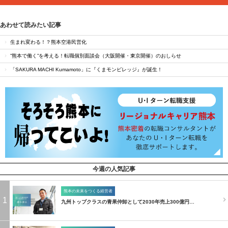
あわせて読みたい記事
生まれ変わる！？熊本空港民営化
”熊本で働く”を考える！転職個別面談会（大阪開催・東京開催）のおしらせ
「SAKURA MACHI Kumamoto」に『くまモンビレッジ』が誕生！
今週の人気記事
熊本の未来をつくる経営者
1
九州トップクラスの青果仲卸として2030年売上300億円…