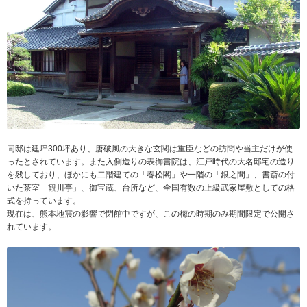
同邸は建坪300坪あり、
唐破風の大きな玄関は重臣などの訪問や当主だけが使
ったとされています。また入側造りの表御書院は、
江戸時代の大名邸宅の造り
を残しており、ほかにも二階建ての「
春松閣」や一階の「銀之間」、書斎の付
いた茶室「
観川亭」、御宝蔵、台所など、
全国有数の上級武家屋敷としての格
式を持っています。
現在は、熊本地震の影響で閉館中ですが、この梅の時期のみ期間限定で公開さ
れています。