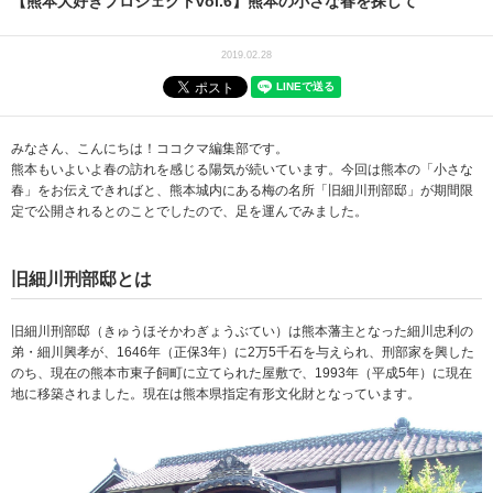
【熊本大好きプロジェクトvol.6】熊本の小さな春を探して
2019.02.28
みなさん、こんにちは！ココクマ編集部です。
熊本もいよいよ春の訪れを感じる陽気が続いています。今回は熊本の「小さな
春」をお伝えできればと、熊本城内にある梅の名所「旧細川刑部邸」
が期間限
定で公開されるとのことでしたので、足を運んでみました。
旧細川刑部邸とは
旧細川刑部邸（きゅうほそかわぎょうぶてい）は熊本藩主となった細川忠利の
弟・細川興孝が、1646年（正保3年）に2万5千石を与えられ、刑部家を興した
のち、
現在の熊本市東子飼町に立てられた屋敷で、1993年（
平成5年）に現在
地に移築されました。現在は
熊本県指定有形文化財となっています。