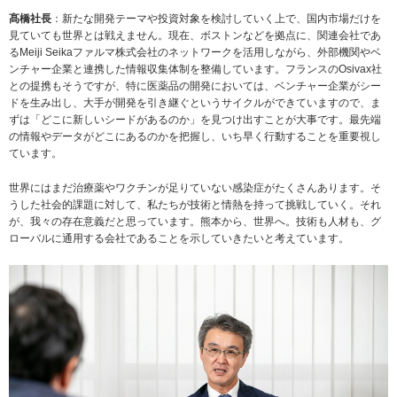
髙橋社長
：新たな開発テーマや投資対象を検討していく上で、国内市場だけを
見ていても世界とは戦えません。現在、ボストンなどを拠点に、関連会社であ
るMeiji Seikaファルマ株式会社のネットワークを活用しながら、外部機関やベ
ンチャー企業と連携した情報収集体制を整備しています。フランスのOsivax社
との提携もそうですが、特に医薬品の開発においては、ベンチャー企業がシー
ドを生み出し、大手が開発を引き継ぐというサイクルができていますので、ま
ずは「どこに新しいシードがあるのか」を見つけ出すことが大事です。最先端
の情報やデータがどこにあるのかを把握し、いち早く行動することを重要視し
ています。
世界にはまだ治療薬やワクチンが足りていない感染症がたくさんあります。そ
うした社会的課題に対して、私たちが技術と情熱を持って挑戦していく。それ
が、我々の存在意義だと思っています。熊本から、世界へ。技術も人材も、グ
ローバルに通用する会社であることを示していきたいと考えています。