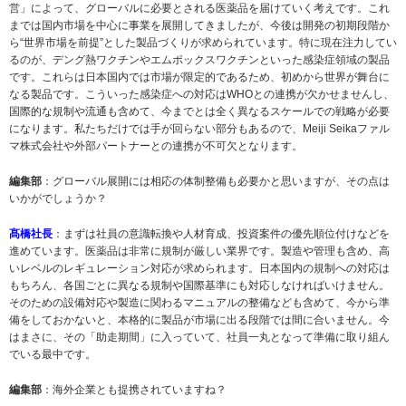
営」によって、グローバルに必要とされる医薬品を届けていく考えです。これ
までは国内市場を中心に事業を展開してきましたが、今後は開発の初期段階か
ら“世界市場を前提”とした製品づくりが求められています。特に現在注力してい
るのが、デング熱ワクチンやエムポックスワクチンといった感染症領域の製品
です。これらは日本国内では市場が限定的であるため、初めから世界が舞台に
なる製品です。こういった感染症への対応はWHOとの連携が欠かせませんし、
国際的な規制や流通も含めて、今までとは全く異なるスケールでの戦略が必要
になります。私たちだけでは手が回らない部分もあるので、Meiji Seikaファル
マ株式会社や外部パートナーとの連携が不可欠となります。
編集部
：グローバル展開には相応の体制整備も必要かと思いますが、その点は
いかがでしょうか？
髙橋社長
：まずは社員の意識転換や人材育成、投資案件の優先順位付けなどを
進めています。医薬品は非常に規制が厳しい業界です。製造や管理も含め、高
いレベルのレギュレーション対応が求められます。日本国内の規制への対応は
もちろん、各国ごとに異なる規制や国際基準にも対応しなければいけません。
そのための設備対応や製造に関わるマニュアルの整備なども含めて、今から準
備をしておかないと、本格的に製品が市場に出る段階では間に合いません。今
はまさに、その「助走期間」に入っていて、社員一丸となって準備に取り組ん
でいる最中です。
編集部
：海外企業とも提携されていますね？