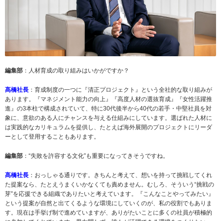
編集部
：人材育成の取り組みはいかがですか？
髙橋社長
：育成制度の一つに『清正プロジェクト』という全社的な取り組みが
あります。『マネジメント能力の向上』『高度人材の選抜育成』『女性活躍推
進』の3本柱で構成されていて、特に30代後半から40代の若手・中堅社員を対
象に、意欲のある人にチャンスを与える仕組みにしています。選ばれた人材に
は実践的なカリキュラムを提供し、たとえば海外展開のプロジェクトにリーダ
ーとして登用することもあります。
編集部
：“失敗を許容する文化”も重要になってきそうですね。
髙橋社長
：おっしゃる通りです。きちんと考えて、想いを持って挑戦してくれ
た提案なら、たとえうまくいかなくても責めません。むしろ、そういう“挑戦の
芽”を応援できる組織でありたいと考えています。『こんなことやってみたい』
という提案が自然と出てくるような環境にしていくのが、私の役割でもありま
す。現在は手挙げ制で進めていますが、ありがたいことに多くの社員が積極的