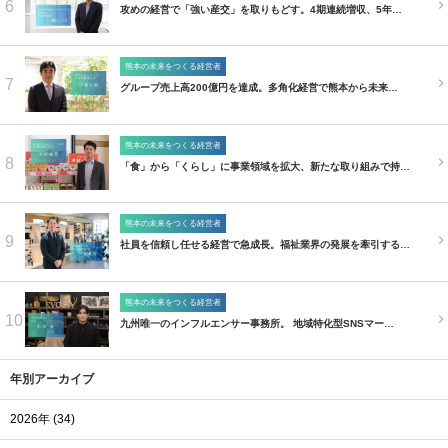
6
攻めの経営で「強い産交」を取りもどす。4期連続増収、5年…
熊本の未来をつくる経営者
7
グループ売上高200億円を達成。多角化経営で熊本から未来…
熊本の未来をつくる経営者
8
「食」から「くらし」に事業領域を拡大、新たな取り組みで持…
熊本の未来をつくる経営者
9
社員を信頼し任せる経営で急成長。福祉業界の発展を牽引する…
熊本の未来をつくる経営者
10
九州唯一のインフルエンサー事務所。 地域特化型SNSマー…
年別アーカイブ
2026年 (34)