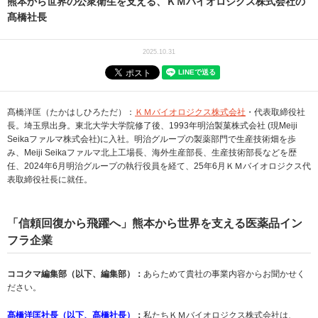
熊本から世界の公衆衛生を支える、ＫＭバイオロジクス株式会社の
髙橋社長
2025.10.31
髙橋洋匡（たかはしひろただ）：
ＫＭバイオロジクス株式会社
・代表取締役社
長。埼玉県出身。東北大学大学院修了後、1993年明治製菓株式会社 (現Meiji
Seikaファルマ株式会社)に入社。明治グループの製薬部門で生産技術畑を歩
み、Meiji Seikaファルマ北上工場長、海外生産部長、生産技術部長などを歴
任、2024年6月明治グループの執行役員を経て、25年6月ＫＭバイオロジクス代
表取締役社長に就任。
「信頼回復から飛躍へ」熊本から世界を支える医薬品イン
フラ企業
ココクマ編集部（以下、編集部）：
あらためて貴社の事業内容からお聞かせく
ださい。
髙橋洋匡社長（以下、髙橋社長）
：
私たちＫＭバイオロジクス株式会社は、