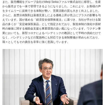
また、販売機能をグループ会社のMeiji Seikaファルマ株式会社に移管し、生産
から販売までを一体で管理できるようになりました。これにより、お客様の声
をタイムリーに反映できる体制が整い、営業活動の質も大きく向上しました。
さらに、血漿分画製剤は薬価見直しによる価格上昇が売上にプラスの影響を与
えています。国が進める「経済安全保障推進法」に基づき、当社が手がける製
品の多くが「安定確保医薬品」として指定されており、製造体制の強化や原材
料の確保に関する補助金支援も事業環境の追い風になっています。ワクチン事
業においても、新型コロナによるパンデミックの教訓として平時の供給だけで
なく、パンデミックなどの緊急時にも対応できる体制整備が求められており、
我々としてもその責任を非常に強く意識しています。