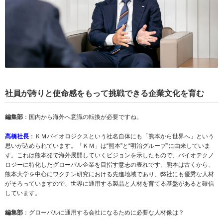
社員が誇りと使命感をもって挑戦できる企業文化を育む
編集部
：国内から海外へ意識の転換が必要ですね。
髙橋社長
：ＫＭバイオロジクスという社名自体にも「熊本から世界へ」という
思いが込められています。「ＫＭ」は“熊本”と“明治グループ”に由来していま
す。これは熊本発で海外展開していくビジョンを示したもので、バイオテクノ
ロジーに特化したグローバル企業を目指す意志の表れです。熊本は古くから、
熊本大学を中心にワクチン研究における先進地域であり、弊社にも優秀な人材
がそろっていますので、世界に通用する製品と人材を育てる基盤があると確信
しています。
編集部
：グローバルに通用する会社になるために必要な人材像は？