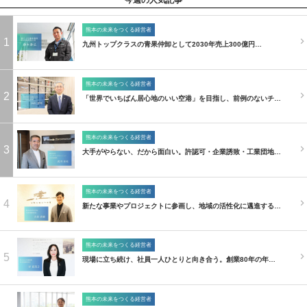
今週の人気記事
熊本の未来をつくる経営者
1
九州トップクラスの青果仲卸として2030年売上300億円…
熊本の未来をつくる経営者
2
「世界でいちばん居心地のいい空港」を目指し、前例のないチ…
熊本の未来をつくる経営者
3
大手がやらない、だから面白い。許認可・企業誘致・工業団地…
熊本の未来をつくる経営者
4
新たな事業やプロジェクトに参画し、地域の活性化に邁進する…
熊本の未来をつくる経営者
5
現場に立ち続け、社員一人ひとりと向き合う。創業80年の年…
熊本の未来をつくる経営者