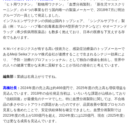
「ヒト用ワクチン」「動物用ワクチン」「血漿分画製剤」「新生児マススクリ
ーニング」の４つの事業を行う国内唯一の製薬メーカーで、2018年7月に明治
グループの一員として発足しました。
インフルエンザワクチンの供給は国内トップシェア、「シングルサプライ」製
品（例：マムシ・ハブ毒の抗毒素血清やA型肝炎ワクチンなど）やオーファンド
ラッグ（希少疾病用医薬品）も数多く抱えており、日本の医療を下支えする存
在でもあります。
ＫＭバイオロジクスが有する高い技術力と、感染症治療薬のトップメーカーで
あるMeiji Seikaファルマ株式会社が連携することで生まれるシナジー効果によ
り、「予防・治療のプロフェッショナル」として独自の価値を創出し、世界中
の人々の健康で豊かな未来に貢献することが当社の使命だと考えています。
編集部：
業績は右肩上がりですね。
髙橋社長
：
2024年度の売上高は約466億円で、2025年度の売上高も増収増益を
見込んでいます。2018年の会社発足当初は、いろいろな課題が山積みしており
『信頼回復』が最優先のテーマでした。特に血漿分画製剤に関しては、不合格
品の多さやロットアウトの課題があったのですが、品質改善や製造プロセスの
見直しを進めたことで、安定供給体制を確立できました。血漿分画製剤では
2023年度の売上が100億円を超え、2024年度には120億円、現在（2025年度）
では更なる成長を見込んでいます。