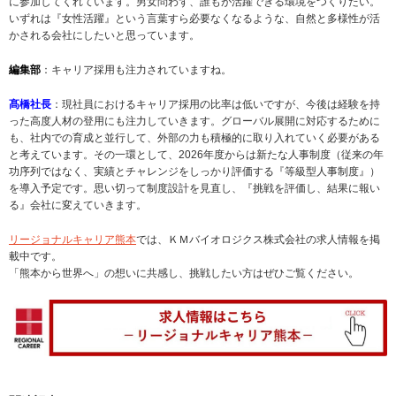
に参加してくれています。男女問わず、誰もが活躍できる環境をつくりたい。
いずれは『女性活躍』という言葉すら必要なくなるような、自然と多様性が活
かされる会社にしたいと思っています。
編集部
：キャリア採用も注力されていますね。
髙橋社長
：現社員におけるキャリア採用の比率は低いですが、今後は経験を持
った高度人材の登用にも注力していきます。グローバル展開に対応するために
も、社内での育成と並行して、外部の力も積極的に取り入れていく必要がある
と考えています。その一環として、2026年度からは新たな人事制度（従来の年
功序列ではなく、実績とチャレンジをしっかり評価する『等級型人事制度』）
を導入予定です。思い切って制度設計を見直し、『挑戦を評価し、結果に報い
る』会社に変えていきます。
リージョナルキャリア熊本
では、ＫＭバイオロジクス株式会社の求人情報を掲
載中です。
「熊本から世界へ」の想いに共感し、挑戦したい方はぜひご覧ください。