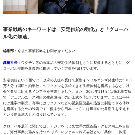
事業戦略のキーワードは「安定供給の強化」と「グローバ
ル化の加速」
編集部
：今後の事業戦略をお聞かせください。
髙橋社長
：ワクチン等の医薬品の安定供給体制をさらに整備するとともに、グ
ローバル展開を最優先に推進していく方針を掲げています。
安定供給という面では、政府の支援を受けて新型インフルエンザ発生時に5,700
万人分（国民の約半数）のワクチンを供給できる生産体制を構築するなど、社
会的要請に応えるインフラを整備しました。また、2025年11月には菊池事業所
で「デュアルユース対応の生産設備」の起工式を予定しています。これは平時
には通常の製品、有事にはワクチンなどの緊急医薬品を迅速に製造できる体制
を構築するための設備です。熊本から日本、さらには世界の公衆衛生を支える
という使命感のもと取り組んでいます。
グローバル展開に関しては、アジアをはじめ世界の医薬品アクセス向上を目指
し、海外事業に強みを持つMeiji Seikaファルマ株式会社との「共創・一体運