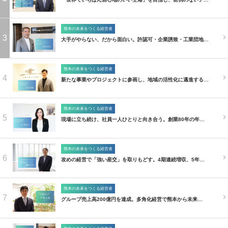
熊本の未来をつくる経営者
3
大手がやらない、だから面白い。許認可・企業誘致・工業団地…
熊本の未来をつくる経営者
4
新たな事業やプロジェクトに参画し、地域の活性化に邁進する…
熊本の未来をつくる経営者
5
現場に立ち続け、社員一人ひとりと向き合う。創業80年の年…
熊本の未来をつくる経営者
6
攻めの経営で「強い産交」を取りもどす。4期連続増収、5年…
熊本の未来をつくる経営者
7
グループ売上高200億円を達成。多角化経営で熊本から未来…