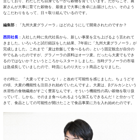
営しており、わたしたち自身でも一から穀物を育てています。だからこそ、農
家さんが大事に育てた穀物を、最後まで大事に食卓にお届けしたい。そのよう
なこだわりをもって、日々取り組んでいるのです。
編集部
：「九州大麦グラノーラ」はどのようにして開発されたのですか？
西田社長
：入社した時に先代社長から、新しい事業を立ち上げるよう言われて
きました。いろいろと試行錯誤をした結果、7年前に「九州大麦グラノーラ」が
完成しました。これまで「麦は炊飯して食べるもの」という固定観念が自分の
中でもあったのですが、グラノーラの原料はオーツ麦。だったら大麦でもでき
るのではないか？というところからスタートしました。当時グラノーラの市場
は急成長していましたので、時流にものり大ヒット商品となりました。
その時に、「大麦ってすごいな！」と改めて可能性を感じました。ちょうどそ
の頃、大麦の機能性も注目され始めていたんですよ。大麦は、βグルカンという
水溶性の食物繊維がすごく豊富なんです。そういう機能性の高い穀物を取り扱
っていて、しかも、そのまま食べられるような加工もできるんだ！と分かって
きて、食品としての可能性が開けたことで食品事業に力を入れ始めたのです。