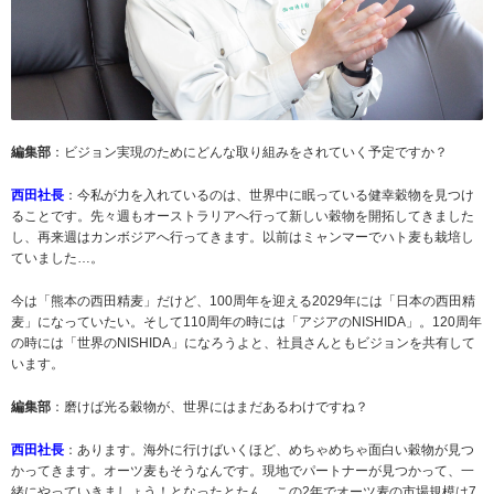
編集部
：ビジョン実現のためにどんな取り組みをされていく予定ですか？
西田社長
：今私が力を入れているのは、世界中に眠っている健幸穀物を見つけ
ることです。先々週もオーストラリアへ行って新しい穀物を開拓してきました
し、再来週はカンボジアへ行ってきます。以前はミャンマーでハト麦も栽培し
ていました…。
今は「熊本の西田精麦」だけど、100周年を迎える2029年には「日本の西田精
麦」になっていたい。そして110周年の時には「アジアのNISHIDA」。120周年
の時には「世界のNISHIDA」になろうよと、社員さんともビジョンを共有して
います。
編集部
：磨けば光る穀物が、世界にはまだあるわけですね？
西田社長
：あります。海外に行けばいくほど、めちゃめちゃ面白い穀物が見つ
かってきます。オーツ麦もそうなんです。現地でパートナーが見つかって、一
緒にやっていきましょう！となったとたん、この2年でオーツ麦の市場規模は7