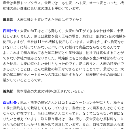
産量は業界トップクラス。最近では、もち麦、ハト麦、オーツ麦といった、機
能性の高い健康に良い麦の加工も手掛けています。
編集部
：大麦に軸足を置いてきた理由は何ですか？
西田社長
：大麦の加工はとても難しく、大麦の加工ができる会社は全国に十数
社しかありません。例えば穀物を磨く工程の場合、精米は一般的に2台の機械を
使用しますが、当社は11台の機械を使用しています。大麦は少しずつ負荷をか
けないように削っていかないとバリバリに割れて商品にならなくなるんです
よ。これまで積み重ねてきた加工技術と生産設備は、他社では真似することが
できない弊社の強みとなりました。戦略的にもこの強みを生かす経営を行って
きた結果、大麦に特化した会社となったのです。逆に言うと、大麦の精麦がで
きるということは、どんな穀物の加工ができるということです。最近では、大
麦の加工技術をオートミールの加工に転用するなど、精麦技術を他の穀物にも
活かしているところです。
編集部
：熊本県産の大麦の9割を加工されているとか
西田社長
：地元・熊本の農家さんとはコミュニケーションを密にとり、種をま
く前に契約をして栽培してもらっています。当社にとって農家さんはなくては
ならない存在ですし、当社は農家さんにとっても、なくてはならない存在にな
りたいと考えています。取り扱う素材は、体に優しい安全安心な原材料を、自
分たちの目でしっかりと確かめて調達しています。また、自社で農業法人も運