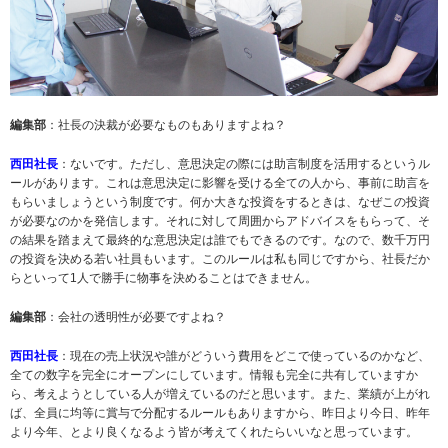
編集部
：社長の決裁が必要なものもありますよね？
西田社長
：ないです。ただし、意思決定の際には助言制度を活用するというル
ールがあります。これは意思決定に影響を受ける全ての人から、事前に助言を
もらいましょうという制度です。何か大きな投資をするときは、なぜこの投資
が必要なのかを発信します。それに対して周囲からアドバイスをもらって、そ
の結果を踏まえて最終的な意思決定は誰でもできるのです。なので、数千万円
の投資を決める若い社員もいます。このルールは私も同じですから、社長だか
らといって1人で勝手に物事を決めることはできません。
編集部
：会社の透明性が必要ですよね？
西田社長
：現在の売上状況や誰がどういう費用をどこで使っているのかなど、
全ての数字を完全にオープンにしています。情報も完全に共有していますか
ら、考えようとしている人が増えているのだと思います。また、業績が上がれ
ば、全員に均等に賞与で分配するルールもありますから、昨日より今日、昨年
より今年、とより良くなるよう皆が考えてくれたらいいなと思っています。