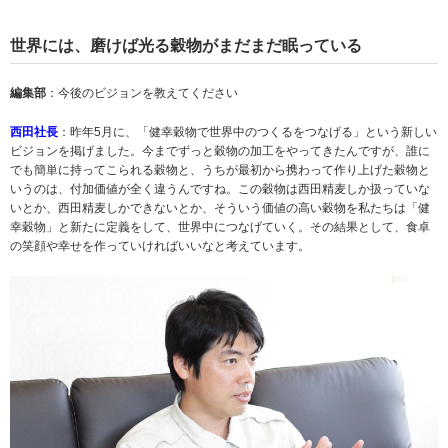
世界には、磨けば光る穀物がまだまだ眠っている
編集部
：今後のビジョンを教えてください
西田社長
：昨年5月に、「健幸穀物で世界中のつくるをつなげる」という新しい
ビジョンを掲げました。今までずっと穀物の加工をやってきたんですが、誰に
でも簡単に持ってこられる穀物と、うちが最初から携わって作り上げた穀物と
いうのは、付加価値が全く違うんですね。この穀物は西田精麦しか扱っていな
いとか、西田精麦しかできないとか、そういう価値の高い穀物を私たちは「健
幸穀物」と新たに定義をして、世界中につなげていく。その結果として、食卓
の笑顔や幸せを作っていければいいなと考えています。