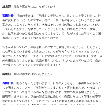
編集部
：理念を変えたのは、なぜですか？
西田社長
：以前の理念は、「地球的な視野に立ち、良いものを安く創造し、社
会に貢献する」だったのですが、特に、「良いものを安く」ということが合言
葉みたいになっていたんです。それはそれで当社の強みでもあったのですが、
「良いものを安く」を徹底していくとどうしても、効率化とかコスト削減と
か、数字を追いかける経営になってしまっていて、私が入社した時はすごく閉
塞感というか、きゅうくつさを感じたのです。
皆さん頑張っていて、業績も良いのにすごく表情が暗いというか、しんどそう
に仕事をしている会社に見えたのです。なぜだろうな？とずっと考えていて、
気がついたんですよ。「安さ」も1つの価値なんだけど、今の時代は「安さ」以
外の価値もたくさんある。意識を変えないといけないと思っていたので、自分
が社長になったタイミングで理念を変えました。
編集部
：会社の雰囲気は変わりました？
西田社長
：明るくなったと思いますね。社外の人からも、「事務所がめちゃく
ちゃ明るいねぇ」とか、「笑顔がすごく多いね」と言われるんで、やっぱりい
い方向に変わってきているのかなとは思います。女性の社員も増えましたし、
離職率も減りました。以前の製造現場は厳しく、徹底したコスト管理や効率管
理に取り組んでいました。それでいて1人1人に仕事を教える時間はあまり取っ