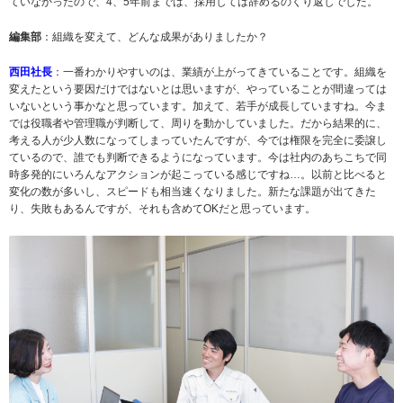
ていなかったので、4、5年前までは、採用しては辞めるのくり返しでした。
編集部
：組織を変えて、どんな成果がありましたか？
西田社長
：一番わかりやすいのは、業績が上がってきていることです。組織を
変えたという要因だけではないとは思いますが、やっていることが間違っては
いないという事かなと思っています。加えて、若手が成長していますね。今ま
では役職者や管理職が判断して、周りを動かしていました。だから結果的に、
考える人が少人数になってしまっていたんですが、今では権限を完全に委譲し
ているので、誰でも判断できるようになっています。今は社内のあちこちで同
時多発的にいろんなアクションが起こっている感じですね…。以前と比べると
変化の数が多いし、スピードも相当速くなりました。新たな課題が出てきた
り、失敗もあるんですが、それも含めてOKだと思っています。