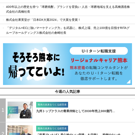
400年以上の歴史を持つ「球磨焼酎」ブランドを背負い 人吉・球磨地域を支える高橋酒造株
式会社の高橋社長
株式会社果実堂が「日本DX大賞2024」で大賞を受賞！
「デジタル×ECに強いマーケティング力」を武器に、株式上場、売上100億を目指すRITAグ
ループホールディングス株式会社の倉崎社長
今週の人気記事
熊本の未来をつくる経営者
1
九州トップクラスの青果仲卸として2030年売上300億円…
熊本の未来をつくる経営者
2
「世界でいちばん居心地のいい空港」を目指し、前例のないチ…