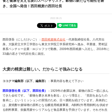
食と健康を支える麦のスペシャリスト。穀物の新たな可能性を磨
き、全国へ発信！西田精麦の西田社長
2022.06.21
西田啓吾（にしだけいご）：
西田精麦株式会社
・代表取締役社長。八代市出
身。大阪府立大学工学部から東京大学院工学系研究科へ進み、卒業後、野村証
券系ベンチャー企業・㈱ジャフコで勤務。2009年西田精麦へ入社し、2016年に
33歳の若さで4代目社長に就任。
大麦の精麦は難しい。だからこそ強みになる
ココクマ編集部（以下、編集部）
：事業内容を教えて下さい
西田啓吾社長（以下、西田社長）
：1929年の創業以来、穀物の加工一筋に歩ん
できた会社です。「穀物を磨き未来を創る」という理念と、「笑顔をあなたの
食卓に」というミッションの実現のため、日々挑戦を続けています。具体的に
は、麦焼酎や麦味噌の原料となる醸造用精麦事業、A飼料(牛専用飼料)を供給す
る飼料事業、炊飯用麦やシリアルなど食品事業を手掛けています。それぞれ生