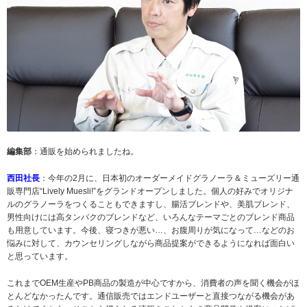
編集部
：通販を始められましたね。
西田社長
：今年の2月に、日本初のオーダーメイドグラノーラ＆ミューズリー通
販専門店“Lively Muesli!”をグランドオープンしました。個人の好みでオリジナ
ルのグラノーラをつくることもできますし、腸活ブレンドや、美肌ブレンド、
男性向けには高タンパクのブレンドなど、いろんなテーマごとのブレンド商品
も用意しています。今後、寝つきが悪い…、お腹周りが気になって…などのお
悩みに対して、カウンセリングしながら商品提案ができるようになれば面白い
と思っています。
これまでOEM生産やPB商品の製造が中心ですから、消費者の声を聞く機会がほ
とんどなかったんです。通信販売ではエンドユーザーと直接つながる機会があ