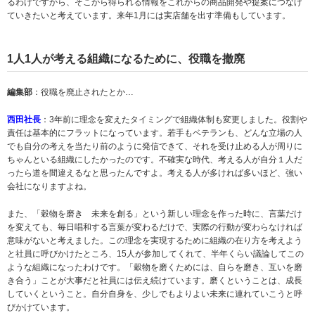
るわけですから、そこから得られる情報をこれからの商品開発や提案につなげ
ていきたいと考えています。来年1月には実店舗を出す準備もしています。
1人1人が考える組織になるために、役職を撤廃
編集部
：役職を廃止されたとか…
西田社長
：3年前に理念を変えたタイミングで組織体制も変更しました。役割や
責任は基本的にフラットになっています。若手もベテランも、どんな立場の人
でも自分の考えを当たり前のように発信できて、それを受け止める人が周りに
ちゃんといる組織にしたかったのです。不確実な時代、考える人が自分１人だ
ったら道を間違えるなと思ったんですよ。考える人が多ければ多いほど、強い
会社になりますよね。
また、「穀物を磨き 未来を創る」という新しい理念を作った時に、言葉だけ
を変えても、毎日唱和する言葉が変わるだけで、実際の行動が変わらなければ
意味がないと考えました。この理念を実現するために組織の在り方を考えよう
と社員に呼びかけたところ、15人が参加してくれて、半年くらい議論してこの
ような組織になったわけです。「穀物を磨くためには、自らを磨き、互いを磨
き合う」ことが大事だと社員には伝え続けています。磨くということは、成長
していくということ。自分自身を、少しでもよりよい未来に連れていこうと呼
びかけています。