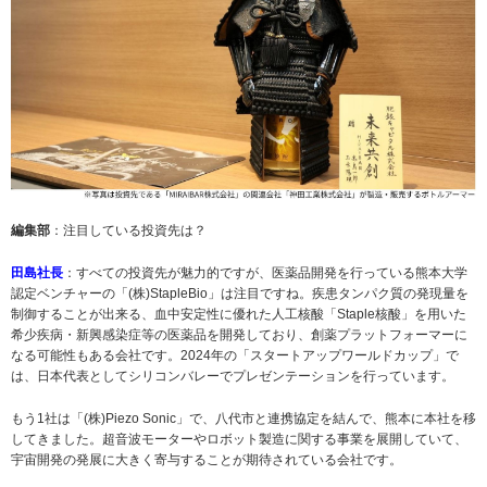
編集部
：注目している投資先は？
田島社長
：すべての投資先が魅力的ですが、医薬品開発を行っている熊本大学
認定ベンチャーの「(株)StapleBio」は注目ですね。疾患タンパク質の発現量を
制御することが出来る、血中安定性に優れた人工核酸「Staple核酸」を用いた
希少疾病・新興感染症等の医薬品を開発しており、創薬プラットフォーマーに
なる可能性もある会社です。2024年の「スタートアップワールドカップ」で
は、日本代表としてシリコンバレーでプレゼンテーションを行っています。
もう1社は「(株)Piezo Sonic」で、八代市と連携協定を結んで、熊本に本社を移
してきました。超音波モーターやロボット製造に関する事業を展開していて、
宇宙開発の発展に大きく寄与することが期待されている会社です。