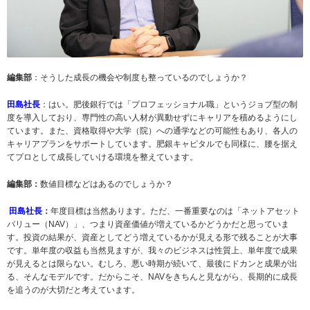
編集部
：そうした成長の機会や制度も整っているのでしょうか？
田島社長
：はい。肥後銀行では「プロフェッショナル職」というジョブ型の制
度を導入しており、専門性の高い人材が異動せずにキャリアを積めるようにし
ています。また、資格取得や大学（院）への通学などの可能性もあり、各人の
キャリアプランをサポートしています。肥銀キャピタルでも同様に、腰を据え
てプロとして成長していける環境を整えています。
編集部：
数値目標などはあるのでしょうか？
田島社長
：
年度目標は当然あります。ただ、一番重要なのは「ネットアセット
バリュー（NAV）」、つまり資産価値が増えているかどうかだと思っていま
す。投資の結果が、資産としてどう増えているかが見える形で残ることが大事
です。単年度の収益も当然見ますが、我々のビジネスは性質上、単年度で成果
が見えるとは限らない。むしろ、悪い時期が続いて、最後にドカンと成果が出
る、そんなモデルです。だからこそ、NAVをきちんと見ながら、長期的に成長
を追うのが大切だと考えています。