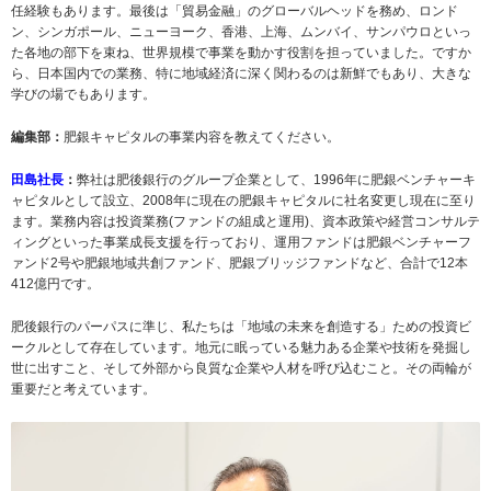
任経験もあります。最後は「貿易金融」のグローバルヘッドを務め、ロンド
ン、シンガポール、ニューヨーク、香港、上海、ムンバイ、サンパウロといっ
た各地の部下を束ね、世界規模で事業を動かす役割を担っていました。ですか
ら、日本国内での業務、特に地域経済に深く関わるのは新鮮でもあり、大きな
学びの場でもあります。
編集部：
肥銀キャピタルの事業内容を教えてください。
田島社長
：
弊社は肥後銀行のグループ企業として、1996年に肥銀ベンチャーキ
ャピタルとして設立、2008年に現在の肥銀キャピタルに社名変更し現在に至り
ます。業務内容は投資業務(ファンドの組成と運用)、資本政策や経営コンサルテ
ィングといった事業成長支援を行っており、運用ファンドは肥銀ベンチャーフ
ァンド2号や肥銀地域共創ファンド、肥銀ブリッジファンドなど、合計で12本
412億円です。
肥後銀行のパーパスに準じ、私たちは「地域の未来を創造する」ための投資ビ
ークルとして存在しています。地元に眠っている魅力ある企業や技術を発掘し
世に出すこと、そして外部から良質な企業や人材を呼び込むこと。その両輪が
重要だと考えています。