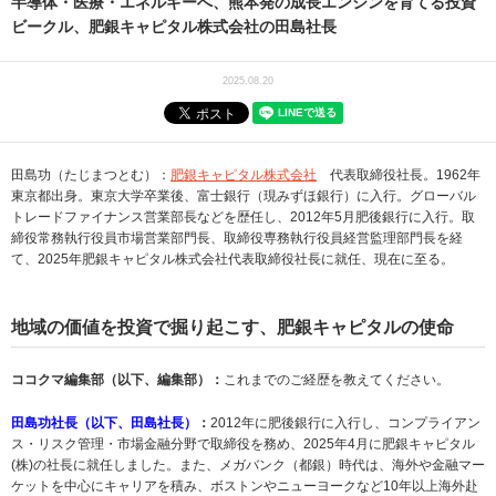
半導体・医療・エネルギーへ、熊本発の成長エンジンを育てる投資
ビークル、肥銀キャピタル株式会社の田島社長
2025.08.20
田島功（たじまつとむ）：
肥銀キャピタル株式会社
代表取締役社長。1962年
東京都出身。東京大学卒業後、富士銀行（現みずほ銀行）に入行。グローバル
トレードファイナンス営業部長などを歴任し、2012年5月肥後銀行に入行。取
締役常務執行役員市場営業部門長、取締役専務執行役員経営監理部門長を経
て、2025年肥銀キャピタル株式会社代表取締役社長に就任、現在に至る。
地域の価値を投資で掘り起こす、肥銀キャピタルの使命
ココクマ編集部（以下、編集部）：
これまでのご経歴を教えてください。
田島功
社長（以下、
田島
社長）
：
2012年に肥後銀行に入行し、コンプライアン
ス・リスク管理・市場金融分野で取締役を務め、2025年4月に肥銀キャピタル
(株)の社長に就任しました。また、メガバンク（都銀）時代は、海外や金融マー
ケットを中心にキャリアを積み、ボストンやニューヨークなど10年以上海外赴