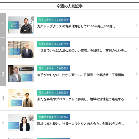
今週の人気記事
熊本の未来をつくる経営者
1
九州トップクラスの青果仲卸として2030年売上300億円…
熊本の未来をつくる経営者
2
「世界でいちばん居心地のいい空港」を目指し、前例のないチ…
熊本の未来をつくる経営者
3
大手がやらない、だから面白い。許認可・企業誘致・工業団地…
熊本の未来をつくる経営者
4
新たな事業やプロジェクトに参画し、地域の活性化に邁進する…
熊本の未来をつくる経営者
5
現場に立ち続け、社員一人ひとりと向き合う。創業80年の年…