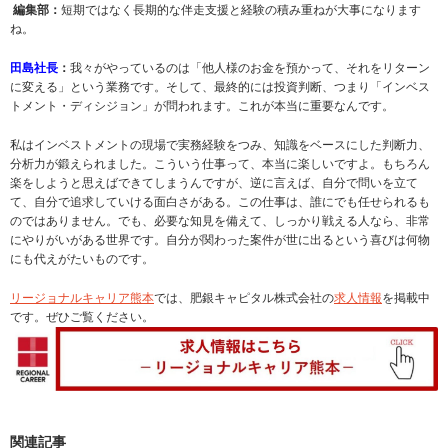
編集部：
短期ではなく長期的な伴走支援と経験の積み重ねが大事になります
ね。
田島社長
：
我々がやっているのは「他人様のお金を預かって、それをリターン
に変える」という業務です。そして、最終的には投資判断、つまり「インベス
トメント・ディシジョン」が問われます。これが本当に重要なんです。
私はインベストメントの現場で実務経験をつみ、知識をベースにした判断力、
分析力が鍛えられました。こういう仕事って、本当に楽しいですよ。もちろん
楽をしようと思えばできてしまうんですが、逆に言えば、自分で問いを立て
て、自分で追求していける面白さがある。この仕事は、誰にでも任せられるも
のではありません。でも、必要な知見を備えて、しっかり戦える人なら、非常
にやりがいがある世界です。自分が関わった案件が世に出るという喜びは何物
にも代えがたいものです。
リージョナルキャリア熊本
では、肥銀キャピタル株式会社の
求人情報
を掲載中
です。ぜひご覧ください。
関連記事