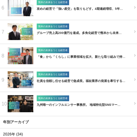
熊本の未来をつくる経営者
6
攻めの経営で「強い産交」を取りもどす。4期連続増収、5年…
熊本の未来をつくる経営者
7
グループ売上高200億円を達成。多角化経営で熊本から未来…
熊本の未来をつくる経営者
8
「食」から「くらし」に事業領域を拡大、新たな取り組みで持…
熊本の未来をつくる経営者
9
社員を信頼し任せる経営で急成長。福祉業界の発展を牽引する…
熊本の未来をつくる経営者
10
九州唯一のインフルエンサー事務所。 地域特化型SNSマー…
年別アーカイブ
2026年 (34)