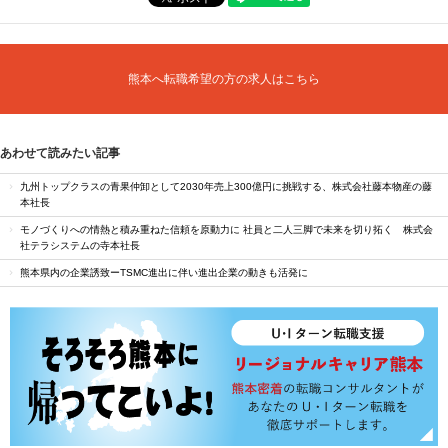
熊本へ転職希望の方の求人はこちら
あわせて読みたい記事
九州トップクラスの青果仲卸として2030年売上300億円に挑戦する、株式会社藤本物産の藤
本社長
モノづくりへの情熱と積み重ねた信頼を原動力に 社員と二人三脚で未来を切り拓く 株式会
社テラシステムの寺本社長
熊本県内の企業誘致ーTSMC進出に伴い進出企業の動きも活発に