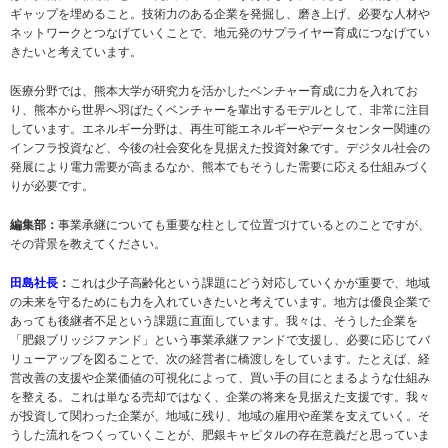
ギャップを埋めること。技術力のある企業を発掘し、磨き上げ、必要な人材や
ネットワークとつなげていくことで、地元発のサプライヤー育成につなげてい
きたいと考えています。
医療分野では、熊本大学が研究力を活かしたベンチャー育成に力を入れてお
り、熊本から世界へ羽ばたくベンチャーを輩出するモデルとして、非常に注目
しています。エネルギー分野は、再生可能エネルギーやデータセンター関連の
インフラ投資など、今後の社会変化を見据えた投資対象です。デジタル社会の
発展により電力需要が高まるなか、熊本でもそうした需要に応える仕組みづく
りが必要です。
編集部：
事業承継についても重要な柱として位置づけているとのことですが、
その背景を教えてください。
田島社長
：
これは少子高齢化という課題にどう対応していくかが重要で、地域
の未来を守るためにも力を入れていきたいと考えています。地方は優良企業で
あっても後継者不足という課題に直面しています。我々は、そうした企業を
「肥銀ブリッジファンド」という事業承継ファンドで支援し、必要に応じてバ
リューアップを図ることで、次の経営者に橋渡しをしています。たとえば、経
営改善の支援や企業価値の可視化によって、買い手の目にとまるような仕組み
を整える。これは単なる売却ではなく、企業の将来を見据えた支援です。我々
が投資して関わった企業が、地域に残り、地域の雇用や産業を支えていく。そ
うした流れをつくっていくことが、肥銀キャピタルの存在意義だと思っていま