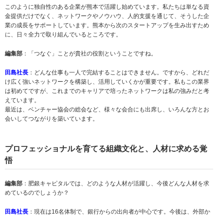
このように独自性のある企業が熊本で活躍し始めています。私たちは単なる資
金提供だけでなく、ネットワークやノウハウ、人的支援を通じて、そうした企
業の成長をサポートしています。熊本から次のスタートアップを生み出すため
に、日々全力で取り組んでいるところです。
編集部
：「つなぐ」ことが貴社の役割ということですね。
田島社長
：どんな仕事も一人で完結することはできません。ですから、どれだ
け広く強いネットワークを構築し、活用していくかが重要です。私もこの業界
は初めてですが、これまでのキャリアで培ったネットワークは私の強みだと考
えています。
最近は、ベンチャー協会の総会など、様々な会合にも出席し、いろんな方とお
会いしてつながりを築いています。
プロフェッショナルを育てる組織文化と、人材に求める覚
悟
編集部
：肥銀キャピタルでは、どのような人材が活躍し、今後どんな人材を求
めているのでしょうか？
田島社長
：現在は16名体制で、銀行からの出向者が中心です。今後は、外部か