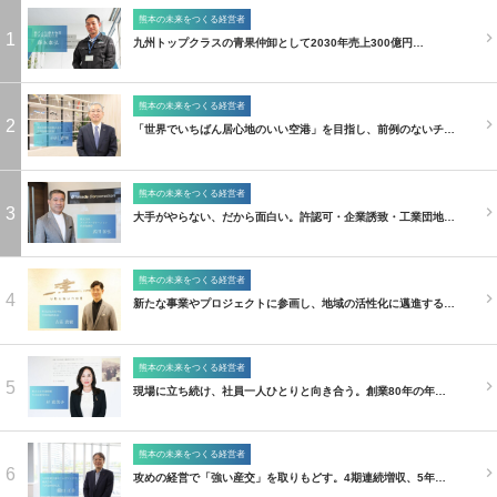
熊本の未来をつくる経営者
1
九州トップクラスの青果仲卸として2030年売上300億円…
熊本の未来をつくる経営者
2
「世界でいちばん居心地のいい空港」を目指し、前例のないチ…
熊本の未来をつくる経営者
3
大手がやらない、だから面白い。許認可・企業誘致・工業団地…
熊本の未来をつくる経営者
4
新たな事業やプロジェクトに参画し、地域の活性化に邁進する…
熊本の未来をつくる経営者
5
現場に立ち続け、社員一人ひとりと向き合う。創業80年の年…
熊本の未来をつくる経営者
6
攻めの経営で「強い産交」を取りもどす。4期連続増収、5年…