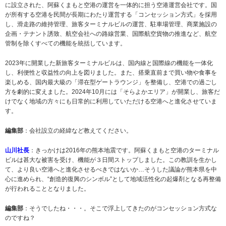
に設立された、阿蘇くまもと空港の運営を一体的に担う空港運営会社です。国
が所有する空港を民間が長期にわたり運営する「コンセッション方式」を採用
し、滑走路の維持管理、旅客ターミナルビルの運営、駐車場管理、商業施設の
企画・テナント誘致、航空会社への路線営業、国際航空貨物の推進など、航空
管制を除くすべての機能を統括しています。
2023年に開業した新旅客ターミナルビルは、国内線と国際線の機能を一体化
し、利便性と収益性の向上を図りました。また、搭乗直前まで買い物や食事を
楽しめる、国内最大級の「滞在型ゲートラウンジ」を整備し、空港での過ごし
方を劇的に変えました。2024年10月には「そらよかエリア」が開業し、旅客だ
けでなく地域の方々にも日常的に利用していただける空港へと進化させていま
す。
編集部
：会社設立の経緯など教えてください。
山川社長
：きっかけは2016年の熊本地震です。阿蘇くまもと空港のターミナル
ビルは甚大な被害を受け、機能が３日間ストップしました。この教訓を生かし
て、より良い空港へと進化させるべきではないか…そうした議論が熊本県を中
心に進められ、“創造的復興のシンボル”として地域活性化の起爆剤となる再整備
が行われることとなりました。
編集部
：そうでしたね・・・。そこで浮上してきたのがコンセッション方式な
のですね？