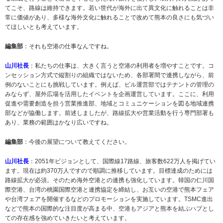
てこそ、路線は維持できます。若い世代が海外に出て異文化に触れることは非
常に価値があり、多様な海外文化に触れることで改めて熊本の良さにも気づい
てほしいとも考えています。
編集部
：それも空港の仕事なんですね。
山川社長
：私たちの仕事は、大きく言うと空港の利用者を増やすことです。コ
ンセッション方式で縦割りの組織ではないため、各部署間で連携しながら、前
例のないことにも挑戦しています。例えば、ビル運営部ではテナントの管理の
みならず、屋外広場を活用したイベントを企画運営しています。ここに、利用
促進や需要創造を担う営業推進部、地域とコミュニケーションを図る地域連携
部などが協働します。前述しましたが、路線拡大や営業活動を行う専門部署も
あり、業務の範囲はかなり広いですね。
編集部
：今後の展望について教えてください。
山川社長
：2051年ビジョンとして、国際線17路線、旅客数622万人を掲げてい
ます。現在は約370万人ですので順調に推移しています。目標達成のためには
路線拡大が必須。そのため海外空港との連携も強化しています。韓国の仁川国
際空港、台湾の桃園国際空港と連携協定を締結し、お互いの空港で熊本フェア
や台湾フェアを開催するなどのプロモーションを実施しています。TSMC進出
などで熊本の国際的な注目度が高まる中、空港もアジアと熊本を結ぶハブとし
ての存在感を強めていきたいと考えています。