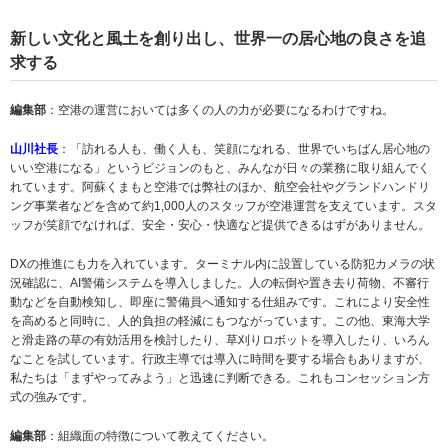
新しい文化と風土を創り出し、世界一の居心地の良さを追
求する
編集部
：空港の運営においては多くの人の力が必要になるわけですね。
山川社長
：「訪れる人も、働く人も、笑顔になれる、世界でいちばん居心地の
いい空港になる」というビジョンのもと、みんなが日々の業務に取り組んでく
れています。阿蘇くまもと空港では弊社のほか、航空会社やグランドハンドリ
ング事業者などを含めて約1,000人のスタッフが空港運営を支えています。スタ
ッフが笑顔でなければ、安全・安心・快適など提供できるはずがありません。
DXの推進にも力を入れています。ターミナル内に設置している防犯カメラの状
況確認に、AI警備システムを導入しました。人の転倒や置き去り荷物、不審行
動などを自動検知し、即座に警備員へ通知する仕組みです。これにより安全性
を高めると同時に、人的負担の軽減にもつながっています。この他、東海大学
と滑走路の草の有効活用を検討したり、草刈りロボットを導入したり、いろん
なことを試しています。行政主導では導入に時間を要する場合もありますが、
私たちは「まずやってみよう」と迅速に判断できる。これもコンセッション方
式の強みです。
編集部
：組織面の特徴について教えてください。