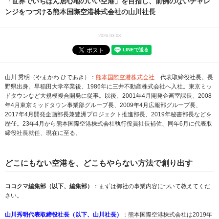
「世界でいちばん居心地のいい空港」を目指し、前例のないチャレ
ンジをつづける熊本国際空港株式会社の山川社長
2026.03.03
山川 秀明（やまかわ ひであき）：
熊本国際空港株式会社
代表取締役社長。長
野県出身。早稲田大学卒業後、1986年に三井不動産株式会社へ入社。東京ミッ
ドタウンなど大規模複合開発に従事。以後、2001年4月開発企画室課長、2008
年4月東京ミッドタウン事業部グループ長、2009年4月広報部グループ長、
2017年4月開発企画部長兼豊洲プロジェクト推進部長、2019年秘書部長などを
歴任。23年4月から熊本国際空港株式会社執行役員社長補佐、同年6月に代表取
締役社長就任、現在に至る。
どこにもない空港を、どこもやらない方法で創り出す
ココクマ編集部（以下、編集部）
：まずは御社の事業内容について教えてくだ
さい。
山川秀明代表取締役社長（以下、山川社長）
：熊本国際空港株式会社は2019年