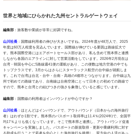
世界と地域にひらかれた九州セントラルゲートウェイ
編集部
：旅客数や業績が非常に好調ですね。
山川社長
：国際線利用者の伸びが大きいですね。2024年度が48万人で、2025
年度は60万人程度を見込んでいます。国際線が伸びている要因は路線拡大で
す。熊本国際空港にはエアポートセールス部があり、私も含めて熊本県と連携
しながら各国のエアラインに対して営業活動をしています。2026年2月現在は
台湾・韓国を中心に5路線週41便の運航があり、この便数は地方空港の中でも
トップクラスです。3月からはさらにスターラックス航空の台中線が就航しま
す。これで台湾は台北・台中・台南・高雄の4都市とつながります。台中線は九
州で初めての路線であり、台南線は台南空港にとって日本との初めての路線で
すので、熊本と台湾との結びつきの強さを象徴していると感じています。
編集部
：国際線の利用者はインバウンドが中心ですか？
山川社長
：ほとんどはインバウンドで、アウトバウンド（日本からの海外旅行
者）はわずか1割です。熊本県のパスポート取得率は11.4％(2024年)で、全国平
均17％よりも低くなっています。そこで熊本県と連携し、アウトバウンド促進
キャンペーンを実施しました。パスポートの新規取得・更新や乗継利用に対す
る助成を行うことで若者を中心とした海外旅行を後押し。双方向の人流があっ