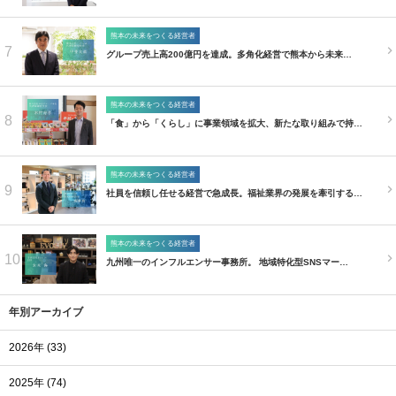
熊本の未来をつくる経営者
7
グループ売上高200億円を達成。多角化経営で熊本から未来…
熊本の未来をつくる経営者
8
「食」から「くらし」に事業領域を拡大、新たな取り組みで持…
熊本の未来をつくる経営者
9
社員を信頼し任せる経営で急成長。福祉業界の発展を牽引する…
熊本の未来をつくる経営者
10
九州唯一のインフルエンサー事務所。 地域特化型SNSマー…
年別アーカイブ
2026年 (33)
2025年 (74)