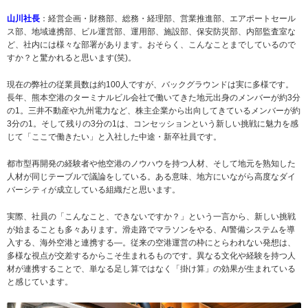
山川社長
：経営企画・財務部、総務・経理部、営業推進部、エアポートセール
ス部、地域連携部、ビル運営部、運用部、施設部、保安防災部、内部監査室な
ど、社内には様々な部署があります。おそらく、こんなことまでしているので
すか？と驚かれると思います(笑)。
現在の弊社の従業員数は約100人ですが、バックグラウンドは実に多様です。
長年、熊本空港のターミナルビル会社で働いてきた地元出身のメンバーが約3分
の1。三井不動産や九州電力など、株主企業から出向してきているメンバーが約
3分の1。そして残りの3分の1は、コンセッションという新しい挑戦に魅力を感
じて「ここで働きたい」と入社した中途・新卒社員です。
都市型再開発の経験者や他空港のノウハウを持つ人材、そして地元を熟知した
人材が同じテーブルで議論をしている。ある意味、地方にいながら高度なダイ
バーシティが成立している組織だと思います。
実際、社員の「こんなこと、できないですか？」という一言から、新しい挑戦
が始まることも多々あります。滑走路でマラソンをやる、AI警備システムを導
入する、海外空港と連携する—。従来の空港運営の枠にとらわれない発想は、
多様な視点が交差するからこそ生まれるものです。異なる文化や経験を持つ人
材が連携することで、単なる足し算ではなく「掛け算」の効果が生まれている
と感じています。