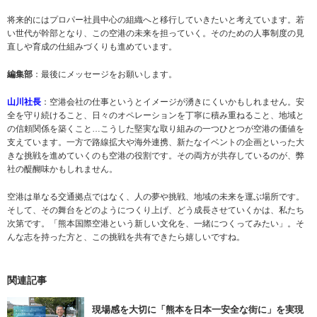
将来的にはプロパー社員中心の組織へと移行していきたいと考えています。若
い世代が幹部となり、この空港の未来を担っていく。そのための人事制度の見
直しや育成の仕組みづくりも進めています。
編集部
：最後にメッセージをお願いします。
山川社長
：空港会社の仕事というとイメージが湧きにくいかもしれません。安
全を守り続けること、日々のオペレーションを丁寧に積み重ねること、地域と
の信頼関係を築くこと…こうした堅実な取り組みの一つひとつが空港の価値を
支えています。一方で路線拡大や海外連携、新たなイベントの企画といった大
きな挑戦を進めていくのも空港の役割です。その両方が共存しているのが、弊
社の醍醐味かもしれません。
空港は単なる交通拠点ではなく、人の夢や挑戦、地域の未来を運ぶ場所です。
そして、その舞台をどのようにつくり上げ、どう成長させていくかは、私たち
次第です。「熊本国際空港という新しい文化を、一緒につくってみたい」。そ
んな志を持った方と、この挑戦を共有できたら嬉しいですね。
関連記事
現場感を大切に「熊本を日本一安全な街に」を実現