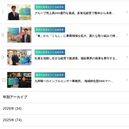
熊本の未来をつくる経営者
7
グループ売上高200億円を達成。多角化経営で熊本から未来…
熊本の未来をつくる経営者
8
「食」から「くらし」に事業領域を拡大、新たな取り組みで持…
熊本の未来をつくる経営者
9
社員を信頼し任せる経営で急成長。福祉業界の発展を牽引する…
熊本の未来をつくる経営者
10
九州唯一のインフルエンサー事務所。 地域特化型SNSマー…
年別アーカイブ
2026年 (34)
2025年 (74)