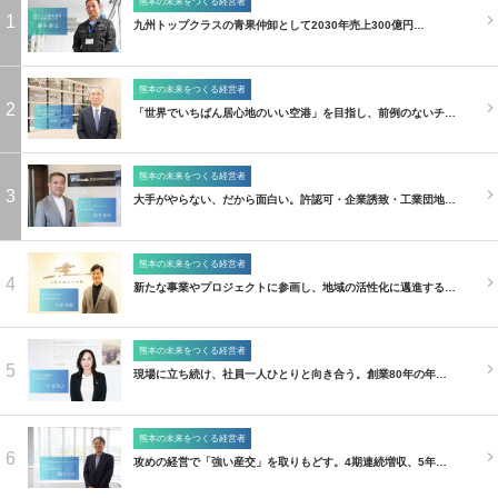
熊本の未来をつくる経営者
1
九州トップクラスの青果仲卸として2030年売上300億円…
熊本の未来をつくる経営者
2
「世界でいちばん居心地のいい空港」を目指し、前例のないチ…
熊本の未来をつくる経営者
3
大手がやらない、だから面白い。許認可・企業誘致・工業団地…
熊本の未来をつくる経営者
4
新たな事業やプロジェクトに参画し、地域の活性化に邁進する…
熊本の未来をつくる経営者
5
現場に立ち続け、社員一人ひとりと向き合う。創業80年の年…
熊本の未来をつくる経営者
6
攻めの経営で「強い産交」を取りもどす。4期連続増収、5年…