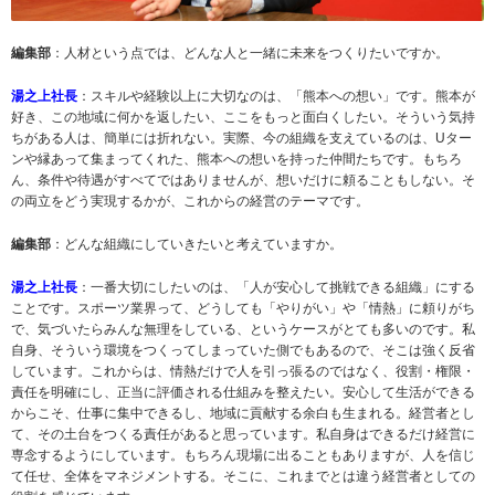
編集部
：人材という点では、どんな人と一緒に未来をつくりたいですか。
湯之上社長
：スキルや経験以上に大切なのは、「熊本への想い」です。熊本が
好き、この地域に何かを返したい、ここをもっと面白くしたい。そういう気持
ちがある人は、簡単には折れない。実際、今の組織を支えているのは、Uター
ンや縁あって集まってくれた、熊本への想いを持った仲間たちです。もちろ
ん、条件や待遇がすべてではありませんが、想いだけに頼ることもしない。そ
の両立をどう実現するかが、これからの経営のテーマです。
編集部
：どんな組織にしていきたいと考えていますか。
湯之上社長
：一番大切にしたいのは、「人が安心して挑戦できる組織」にする
ことです。スポーツ業界って、どうしても「やりがい」や「情熱」に頼りがち
で、気づいたらみんな無理をしている、というケースがとても多いのです。私
自身、そういう環境をつくってしまっていた側でもあるので、そこは強く反省
しています。これからは、情熱だけで人を引っ張るのではなく、役割・権限・
責任を明確にし、正当に評価される仕組みを整えたい。安心して生活ができる
からこそ、仕事に集中できるし、地域に貢献する余白も生まれる。経営者とし
て、その土台をつくる責任があると思っています。私自身はできるだけ経営に
専念するようにしています。もちろん現場に出ることもありますが、人を信じ
て任せ、全体をマネジメントする。そこに、これまでとは違う経営者としての