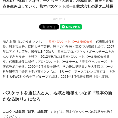
熊本の「熱源」となり、子どもたちの教育、地域産業、世界との接
点を生み出していく、熊本バスケットボール株式会社の湯之上社長
2026.02.19
湯之上 聡（ゆのうえ さとし）：
熊本バスケットボール株式会社
代表取締役社
長。熊本市出身。福岡大学卒業後、県内の中学校・高校での講師を経て、2007
年にアメリカ留学。09年にNPO法人「熊本にプロバスケットボールチームをみ
んなで創ろう会」を設立、2012年9月には熊本バスケットボール株式会社設
立、代表取締役に就任しプロバスケットボールチーム「熊本ヴォルターズ」を
正式発足させる。2020年9月社長を退任、その後は早稲田大学大学院スポーツ
科学研究科で経営を学び直すとともに、Bリーグ「アースフレンズ東京Ｚ」を運
営するGWC社や桜十字グループで経験。2024年3月代表取締役社長へ復帰。
バスケットを通じ人と人、地域と地域をつなぎ『熊本の新
たなる誇り』になる
ココクマ編集部（以下、編集部）
：まずは、熊本ヴォルターズの現状から教え
てください。