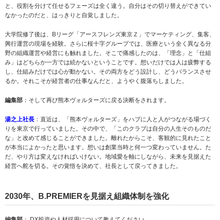
と、役割を分けて任せるフェーズは全く違う。自分はその切り替えができてい
なかったのだと、はっきりと自覚しました。
大学院修了後は、Bリーグ「アースフレンズ東京Ｚ」でマーケティング、集客、
興行運営の現場を経験。さらに桜十字グループでは、医療という全く異なる分
野の組織運営や経営にも触れました。そこで痛感したのは、「理念」と「仕組
み」はどちらか一方では続かないということです。想いだけでは人は疲弊する
し、仕組みだけでは心が動かない。その両方をどう設計し、どうバランスさせ
るか。それこそが経営者の仕事なんだと、ようやく腹落ちしました。
編集部
：そして再び熊本ヴォルターズに戻る決断をされます。
湯之上社長
：直近は、「熊本ヴォルターズ」をハブに人と人がつながる場づく
りを東京で行っていました。その中で、「このクラブは自分の人生そのものだ
な」と改めて感じることができました。離れたからこそ、客観的に見れたこと
が本当によかったと思います。想いは創業当時と何一つ変わっていません。た
だ、やり方は変えなければいけない。地域愛を軸にしながら、未来を見据えた
経営へ舵を切る。その覚悟を決めて、社長として戻ってきました。
2030
年、B.PREMIERを見据え組織体制を強化
編集部
： DX投資や人材採用について教えてください。