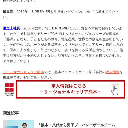
役割を感じています。
編集部
：2030年、B.PREMIERを見据えたビジョンについても教えてくださ
い。
湯之上社長
：2030年に向けて、B.PREMIERという舞台を本気で目指していま
す。ただ、それは単なるリーグ昇格ではありません。ヴォルターズが熊本の
「熱源」となり、子どもたちの教育、地域産業、世界との接点を生み出してい
く。その中心にスポーツがある状態をつくりたいんです。アリーナ構想も含め
て、熊本に人が集まり、外とつながり、誇りを持てる場所を増やしていく。熊
本は地方だから不利なんじゃない。地方だからこそ、世界と直接つながれる。
そう信じています。
リージョナルキャリア熊本
では、熊本バスケットボール株式会社の
求人情報
を
掲載中です。ぜひご覧ください。
関連記事
「熊本・八代から男子プロバレーボールチーム