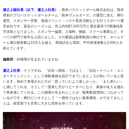
湯之上聡社長（以下、湯之上社長）
：熊本バスケットボール株式会社は、熊本
県初のプロバスケットボールチーム「熊本ヴォルターズ」の運営に加え、興行
運営、スポンサー営業、地域イベント・バスケ普及活動などを行うスポーツ運
営会社です。直近のシーズンは、売上約9億7,000万円と過去最高で2期連続黒
字決算となりました。スポンサー協賛、入場料、物販、スクール事業など、す
べての部門で前年を上回りました。その要因は観客動員の伸びです。ホームゲ
ーム累計観客数は10万人を超え、満員試合も増加、平均来場者数も3,000人を
超えています。
編集部
：好循環が生まれていますね
湯之上社長
：そうですね。「試合＝競技」ではなく、「試合＝イベント・エン
ターテインメント」として体験価値を設計できているところが効いていると思
います。初めて来場された方が「思っていたより楽しかった」「また来たい」
と感じてくれる。そうして一度来た方がリピーターになり、家族や友人を連れ
て再来場してくれる。この循環が生まれたことが、観客動員増加につながって
いるのです。興行ビジネスとして「一過性ではない集客構造」ができてきたこ
とは、経営面でも非常に大きな意味を持っています。