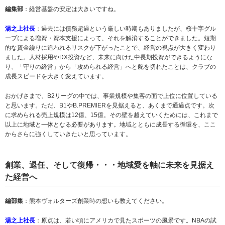
編集部
：経営基盤の安定は大きいですね。
湯之上社長
：過去には債務超過という厳しい時期もありましたが、桜十字グル
ープによる増資・資本支援によって、それを解消することができました。短期
的な資金繰りに追われるリスクが下がったことで、経営の視点が大きく変わり
ました。人材採用やDX投資など、未来に向けた中長期投資ができるようにな
り、「守りの経営」から「攻められる経営」へと舵を切れたことは、クラブの
成長スピードを大きく変えています。
おかげさまで、B2リーグの中では、事業規模や集客の面で上位に位置している
と思います。ただ、B1やB.PREMIERを見据えると、あくまで通過点です。次
に求められる売上規模は12億、15億。その壁を越えていくためには、これまで
以上に地域と一体となる必要があります。地域とともに成長する循環を、ここ
からさらに強くしていきたいと思っています。
創業、退任、そして復帰・・・地域愛を軸に未来を見据え
た経営へ
編部集
：熊本ヴォルターズ創業時の想いも教えてください。
湯之上社長
：原点は、若い頃にアメリカで見たスポーツの風景です。NBAの試