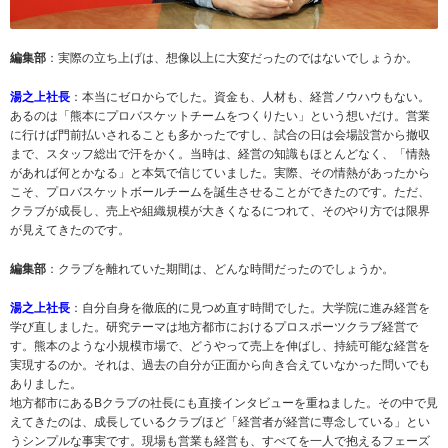
編集部
：実際の立ち上げは、想像以上に大変だったのではないでしょうか。
湯之上社長
：本当にゼロからでした。資金も、人材も、経営ノウハウもない。
あるのは「熊本にプロバスケットチームをつくりたい」という想いだけ。営業
に行けば門前払いされることも多かったですし、試合の日は会場設営から撤収
まで、スタッフ総出で汗をかく。当時は、経営の知識もほとんどなく、「情熱
があれば何とかなる」と本気で信じていました。実際、その情熱があったから
こそ、プロバスケットボールチームを誕生させることができたのです。ただ、
クラブが成長し、売上や組織規模が大きくなるにつれて、そのやり方では限界
が見えてきたのです。
編集部
：クラブを離れていた期間は、どんな時間だったのでしょうか。
湯之上社長
：自分自身を徹底的に見つめ直す時間でした。大学院に進み経営を
学び直しました。研究テーマは地方都市におけるプロスポーツクラブ経営で
す。熊本のような小規模市場で、どうやって売上を伸ばし、持続可能な経営を
実現するのか。それは、過去の自分が正面から向き合えていなかった問いでも
ありました。
地方都市にあるBクラブの社長にも直接インタビューを重ねました。その中で見
えてきたのは、成長しているクラブほど「経営者が経営に専念している」とい
うシンプルな事実です。現場も営業も経営も、すべてを一人で抱えるフェーズ