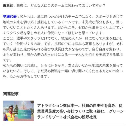
編集部
：最後に、どんな人にこのチームに関わってほしいですか？
早瀬代表
：私たちは、単に勝つためだけのチームではなく、スポーツを通じて
地域の未来を切り拓く挑戦をしているチームです。未完成な部分も多く、整っ
ていないこともたくさんあります。だからこそ、ゼロから形をつくり上げてい
くワクワク感を楽しめる人に仲間になってほしいと思っています。
ここは、選手やスタッフだけでなく、地域の人々が一緒になって未来を動かし
ていく「仲間づくりの場」です。挑戦の中には悩みも葛藤もありますが、それ
を乗り越えた先に得られる喜びや成長は大きなものです。自分自身が変わり、
まちが変わり、誰かの夢のきっかけになる——そんな手応えを実感できる環境
です。
私たちの想いに共感し、ともに汗をかき、支え合いながら地域の未来を創って
いきたい方。そして、まだ見ぬ挑戦を一緒に切り開いてくださる方との出会い
を、心からお待ちしています。
関連記事
アトラクション数日本一。社員の自主性を育み、従
業員満足度の高い会社づくりに取り組む、 グリーン
ランドリゾート株式会社の松野社長