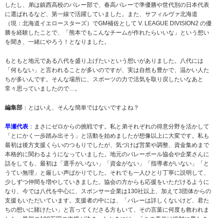
したし、弟は鎮西高校のバレー部で、春高バレーで準優勝や世代別の日本代表
に選ばれるなど、第一線で活躍していました。また、サフィルヴァ北海道
（現：北海道イエロースターズ）でGM補佐として V. LEAGUE DIVISION2 の優
勝を経験したことで、「熊本でもこんなチームが作れたらいいな」という想い
を聞き、一緒にやろう！となりました。
もともと地元である八代を盛り上げたいという想いがありました。八代には
「何もない」と言われることが多いのですが、実は自然も豊かで、温かい人た
ちが多いんです。そんな場所に、スポーツの力で活気を取り戻したいなあと
常々思っていましたので…。
編集部
：とはいえ、そんな簡単ではないですよね？
早瀬代表
：まさにゼロからの挑戦です。私と弟それぞれの得意分野を活かして
「とにかく一歩踏み出そう」と活動を始めましたが想像以上に大変です。私も
最初は後方支援くらいのつもりでしたが、気づけば営業や調整、資金集めまで
本格的に関わるようになっていました。地元のバレーボール協会や企業さんに
話をしても、最初は「選手がいない」「資金がない」「指導者がいない」「と
うてい無理」と厳しい声ばかりでした。それでも一人ひとり丁寧に説明して、
少しずつ仲間を増やしていきました。協会の方からも応援をいただけるように
なり、今では八代を中心に、スポンサー企業は130社以上、加えて3団体からの
支援もいただいています。支援者の中には、「バレーは詳しくないけど、君た
ちの想いに賭けたい」と言ってくださる方もいて、その言葉に何度も救われま