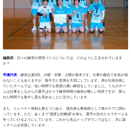
編集部
：日々の練習や環境づくりについては、どのように工夫されています
か？
早瀬代表
：練習は週3回、火曜・木曜・土曜が基本です。仕事の都合で全員が揃
わないこともありますが、集中力と意識を大切にしています。弟が以前在籍し
ていたチームでは、短い時間でも密度の濃い練習をしていました。うちのチー
ムは仕事をしながらの選手ばかりで練習時間の確保が難しい現状ですが、限ら
れた時間でも集中し質を高めることに注力しています。
また、トレーナー体制も整えつつあり、僕自身も整体師として体のケアに関わ
っています。ただ、あくまで“適度な距離感”を保ち、選手が自分たちでチームを
作っていけるようにしています。これから先はトップダウンではなく、共に築
くチームを目指しています。