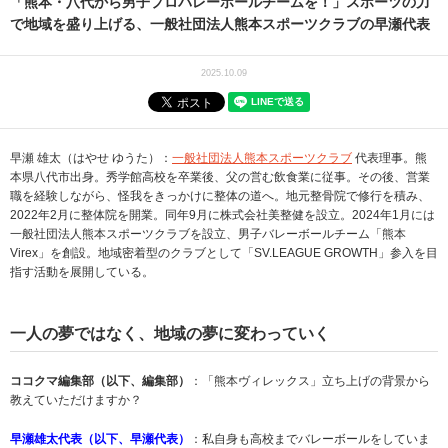
「熊本・八代から男子プロバレーボールチームを！」スポーツの力
で地域を盛り上げる、一般社団法人熊本スポーツクラブの早瀬代表
2025.10.09
早瀬 雄太（はやせ ゆうた）：
一般社団法人熊本スポーツクラブ
代表理事。熊
本県八代市出身。秀学館高校を卒業後、父の営む飲食業に従事。その後、営業
職を経験しながら、怪我をきっかけに整体の道へ。地元整骨院で修行を積み、
2022年2月に整体院を開業。同年9月に株式会社美整健を設立。2024年1月には
一般社団法人熊本スポーツクラブを設立、男子バレーボールチーム「熊本
Virex」を創設。地域密着型のクラブとして「SV.LEAGUE GROWTH」参入を目
指す活動を展開している。
一人の夢ではなく、地域の夢に変わっていく
ココクマ編集部（以下、編集部）
：「熊本ヴィレックス」立ち上げの背景から
教えていただけますか？
早瀬雄太代表（以下、早瀬代表）
：私自身も高校までバレーボールをしていま