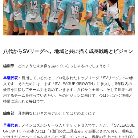
八代からSVリーグへ。地域と共に描く成長戦略とビジョン
編集部
：どのような未来像を描いていらっしゃるのでしょうか？
早瀬代表
：目指しているのは、プロ化されたトップリーグ「SVリーグ」への参
入です。そのためには、まず「SV.LEAGUE GROWTH」に参入し、5年以内の
優勝を目指してチーム力を高めていきます。八代から全国へ、そして世界へ通
用するチームを作っていきたい。そのビジョンに向けて、今はとにかく準備と
整備に追われる毎日です。
編集部
：具体的なビジネスモデルとしてはどのように？
早瀬代表
：メインはスポンサー収入とチケット収入です。ただ、「SV.LEAGUE
GROWTH」への参入には「1億円の売上見込み」が必要とされており、現時点
ではまだそのハードルを超えるには至っていません。現状の売上はおよそ3,000