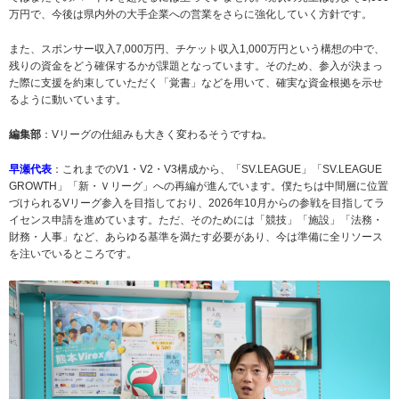
万円で、今後は県内外の大手企業への営業をさらに強化していく方針です。
また、スポンサー収入7,000万円、チケット収入1,000万円という構想の中で、
残りの資金をどう確保するかが課題となっています。そのため、参入が決まっ
た際に支援を約束していただく「覚書」などを用いて、確実な資金根拠を示せ
るように動いています。
編集部
：Vリーグの仕組みも大きく変わるそうですね。
早瀬代表
：これまでのV1・V2・V3構成から、「SV.LEAGUE」「SV.LEAGUE
GROWTH」「新・Ｖリーグ」への再編が進んでいます。僕たちは中間層に位置
づけられるVリーグ参入を目指しており、2026年10月からの参戦を目指してラ
イセンス申請を進めています。ただ、そのためには「競技」「施設」「法務・
財務・人事」など、あらゆる基準を満たす必要があり、今は準備に全リソース
を注いでいるところです。