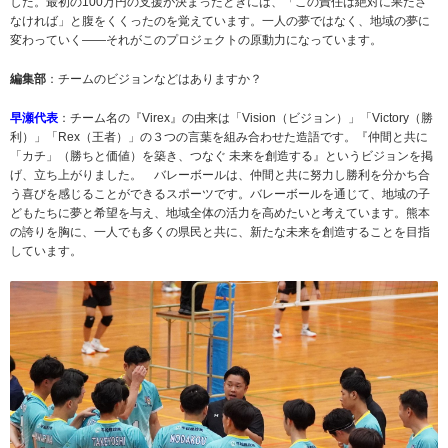
した。最初の100万円の支援が決まったときには、「この責任は絶対に果たさ
なければ」と腹をくくったのを覚えています。一人の夢ではなく、地域の夢に
変わっていく——それがこのプロジェクトの原動力になっています。
編集部
：チームのビジョンなどはありますか？
早瀬代表
：チーム名の『Virex』の由来は「Vision（ビジョン）」「Victory（勝
利）」「Rex（王者）」の３つの言葉を組み合わせた造語です。『仲間と共に
「カチ」（勝ちと価値）を築き、つなぐ 未来を創造する』というビジョンを掲
げ、立ち上がりました。 バレーボールは、仲間と共に努力し勝利を分かち合
う喜びを感じることができるスポーツです。バレーボールを通じて、地域の子
どもたちに夢と希望を与え、地域全体の活力を高めたいと考えています。熊本
の誇りを胸に、一人でも多くの県民と共に、新たな未来を創造することを目指
しています。