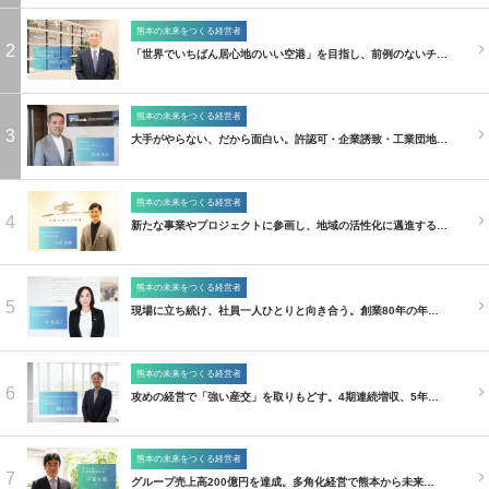
熊本の未来をつくる経営者
2
「世界でいちばん居心地のいい空港」を目指し、前例のないチ…
熊本の未来をつくる経営者
3
大手がやらない、だから面白い。許認可・企業誘致・工業団地…
熊本の未来をつくる経営者
4
新たな事業やプロジェクトに参画し、地域の活性化に邁進する…
熊本の未来をつくる経営者
5
現場に立ち続け、社員一人ひとりと向き合う。創業80年の年…
熊本の未来をつくる経営者
6
攻めの経営で「強い産交」を取りもどす。4期連続増収、5年…
熊本の未来をつくる経営者
7
グループ売上高200億円を達成。多角化経営で熊本から未来…