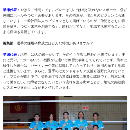
早瀬代表
：やはり「仲間」です。バレーは1人では点が取れないスポーツ。必ず
仲間にボールをつなぐ必要があります。その構造が、僕たちのビジョンにも通
じています。一般社団法人のビジョンとして掲げているのが「仲間とともに価
値を築き、つなぐ未来を創造する」。勝利だけでなく、地域で活動することに
よる価値も重視しています。
編集部
：選手の採用や育成にはどんな特徴がありますか？
早瀬代表
：現在、15人の選手がいて、そのうち半数は県外から来ています。中
には元Vリーガーもいて、福岡から通いで練習に参加してくれています。熊本に
移住した選手は、パートナー企業に就職してもらっており、雇用の面でも地域
と連携しています。さらに、選手のセカンドキャリア支援も視野に入れていま
す。プロ化が進む中で、契約満了後の進路は非常に重要な課題です。熊本に残
って働きたい、指導者になりたいという流れを生み出すことが、地域の継続的
なスポーツ文化につながると信じています。