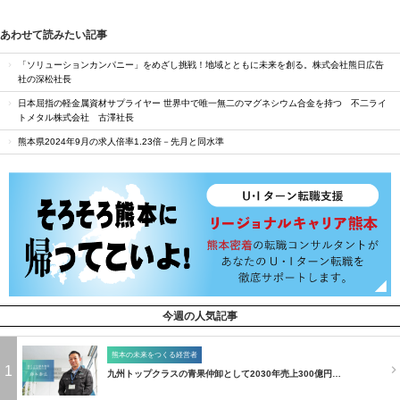
あわせて読みたい記事
「ソリューションカンパニー」をめざし挑戦！地域とともに未来を創る。株式会社熊日広告
社の深松社長
日本屈指の軽金属資材サプライヤー 世界中で唯一無二のマグネシウム合金を持つ 不二ライ
トメタル株式会社 古澤社長
熊本県2024年9月の求人倍率1.23倍－先月と同水準
今週の人気記事
熊本の未来をつくる経営者
1
九州トップクラスの青果仲卸として2030年売上300億円…