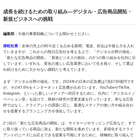
成長を続けるための取り組み―デジタル・広告商品開拓・
新規ビジネスへの挑戦
編集部
：今後の事業戦略についてお聞かせください。
深松社長
：全体の売上の80％近くを占める新聞、電波、折込は今後も力を入れ
ていきますが、これからの熊日広告社を考える上で、「デジタル分野の強化」
「新たな広告商品の開拓」「新規ビジネスの創出」の3つの取り組みを社内に示
しています。いずれも、変化の激しい広告業界において生き残り、そして選ば
れ続けるために欠かせない挑戦だと考えています。
まず「デジタル分野の強化」です。2024年の日本の広告費は7兆6730億円です
が、その47.6%をインターネット広告費が占めています。YouTubeやTikTok、
Instagram、といった新しいメディアへ対応するために、社内に「デジタルイノ
ベーション室」を設けて、商材の研究や営業支援を行っています。単なる広告
枠ではなく、クライアントの課題に応じ、最適なメディアの使い方や組み合わ
せを提案するプランニング力を強化しています。
2つ目の「新たな広告商品の開拓」は、サイネージやラッピング広告など、すで
に取り扱っている商品に加え、新たな開拓を進めています。多様化するクライ
アントのニーズにお応えできる提案を可能にするために、積極的に取り組んで