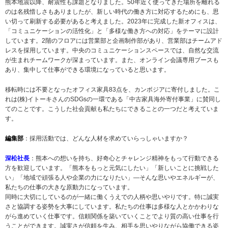
熊本地震以降、耐震性も課題となりました。50年近く使ってきた場所を離れる
のは名残惜しさもありましたが、新しい時代の働き方に対応するためにも、思
い切って刷新する必要があると考えました。2023年に完成した新オフィスは、
「コミュニケーションの活性化」と「多様な働き方への対応」をテーマに設計
しています。2階のフロアには営業部と企画制作部があり、営業部はチームアド
レスを採用しています。中央のコミュニケーションスペースでは、自然な交流
が生まれチームワークが深まっています。また、オンライン会議専用ブースも
あり、集中して仕事ができる環境になっていると思います。
移転時には不要となったオフィス家具83点を、カンボジアに寄付しました。こ
れは(株)イトーキさんのSDGsの一環である「中古家具海外寄付事業」に賛同し
てのことです。こうした社会貢献も私たちにできることの一つだと考えていま
す。
編集部
：採用活動では、どんな人材を求めていらっしゃいますか？
深松社長
：熊本への想いを持ち、好奇心とチャレンジ精神をもって行動できる
方を歓迎しています。「熊本をもっと元気にしたい」「新しいことに挑戦した
い」「地域で頑張る人や企業の力になりたい」―そんな思いやエネルギーが、
私たちの仕事の大きな原動力になっています。
同時に大切にしているのが一緒に働くうえでの人柄や思いやりです。特に誠実
さと協調する姿勢を大事にしています。私たちの仕事は多様な人とかかわりな
がら進めていく仕事です。信頼関係を築いていくことでより質の高い仕事を行
うことができます。誠実さが信頼を生み、相手を思いやりながら協働できる姿