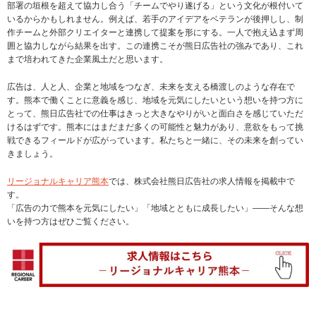
部署の垣根を超えて協力し合う「チームでやり遂げる」という文化が根付いて
いるからかもしれません。例えば、若手のアイデアをベテランが後押しし、制
作チームと外部クリエイターと連携して提案を形にする。一人で抱え込まず周
囲と協力しながら結果を出す。この連携こそが熊日広告社の強みであり、これ
まで培われてきた企業風土だと思います。
広告は、人と人、企業と地域をつなぎ、未来を支える橋渡しのような存在で
す。熊本で働くことに意義を感じ、地域を元気にしたいという想いを持つ方に
とって、熊日広告社での仕事はきっと大きなやりがいと面白さを感じていただ
けるはずです。熊本にはまだまだ多くの可能性と魅力があり、意欲をもって挑
戦できるフィールドが広がっています。私たちと一緒に、その未来を創ってい
きましょう。
リージョナルキャリア熊本
では、株式会社熊日広告社の求人情報を掲載中で
す。
「広告の力で熊本を元気にしたい」「地域とともに成長したい」――そんな想
いを持つ方はぜひご覧ください。