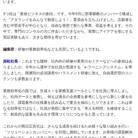
います。
3つ目は「新規ビジネスの創出」です。今年9月に部署横断のメンバーで構成し
た「アタラシイをみんなで創造しよう！」委員会を立ち上げました。志願者を
含む中堅若手が中心となり、自由な発想で新たな事業、収益を考えます。その
中で、専門のコンサルの方に伴走いただきながら、実際にアイデアを形にする
実証実験もあり、大きな期待を寄せています。
編集部
：研修や業務効率化なども充実しているようですね。
深松社長
：これまでも随時、社内外の研修や業界のセミナーなどへの参加はあ
りましたが、今年から通年で全社員が受講する「e-ラーニングシステム」を導
入しました。階層別の必須講座やハラスメント研修に加え、自由選択型のコン
テンツも多数あります。
業務効率化の面では、生成ＡＩを業務支援ツールとして全社員に導入しまし
た。社内データと連携し、例えば過去の企画書を参考にしながら新しい案を出
したり、課題案件の仕様書を読み込んで要点を抽出したりできます。これは単
なる効率化ではなく、社員が発想に集中できる「考える時間」を確保すること
で、創造的な提案を生み出す環境づくりにつながると思っています。
これからの熊日広告社は、さらなる成長を続けるため様々な取り組みを行い
「ソリューションカンパニー」を目指し挑戦していきます。お客様の課題解決
のお役に立ち、そして共に成長していける存在でありたいと思っています。