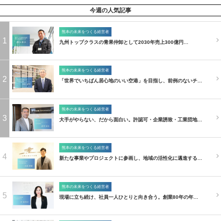
今週の人気記事
熊本の未来をつくる経営者
1
九州トップクラスの青果仲卸として2030年売上300億円…
熊本の未来をつくる経営者
2
「世界でいちばん居心地のいい空港」を目指し、前例のないチ…
熊本の未来をつくる経営者
3
大手がやらない、だから面白い。許認可・企業誘致・工業団地…
熊本の未来をつくる経営者
4
新たな事業やプロジェクトに参画し、地域の活性化に邁進する…
熊本の未来をつくる経営者
5
現場に立ち続け、社員一人ひとりと向き合う。創業80年の年…