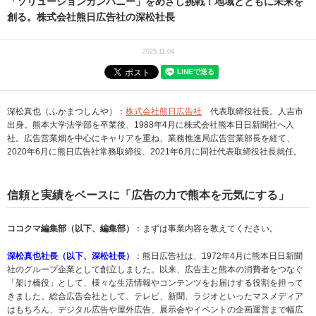
「ソリューションカンパニー」をめざし挑戦！地域とともに未来を
創る。株式会社熊日広告社の深松社長
2025.11.04
深松真也（ふかまつしんや）：
株式会社熊日広告社
代表取締役社長。人吉市
出身。熊本大学法学部を卒業後、1988年4月に株式会社熊本日日新聞社へ入
社。広告営業畑を中心にキャリアを重ね、業務推進局広告営業部長を経て、
2020年6月に熊日広告社常務取締役、2021年6月に同社代表取締役社長就任。
信頼と実績をベースに「広告の力で熊本を元気にする」
ココクマ編集部（以下、編集部）
：まずは事業内容を教えてください。
深松真也社長（以下、深松社長）
：熊日広告社は、1972年4月に熊本日日新聞
社のグループ企業として創立しました。以来、広告主と熊本の消費者をつなぐ
「架け橋役」として、様々な生活情報やコンテンツをお届けする役割を担って
きました。総合広告会社として、テレビ、新聞、ラジオといったマスメディア
はもちろん、デジタル広告や屋外広告、展示会やイベントの企画運営まで幅広