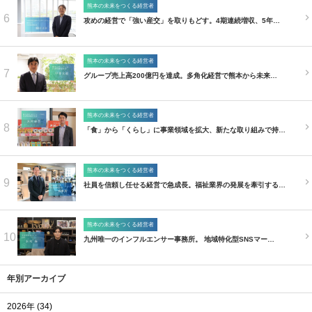
熊本の未来をつくる経営者
6
攻めの経営で「強い産交」を取りもどす。4期連続増収、5年…
熊本の未来をつくる経営者
7
グループ売上高200億円を達成。多角化経営で熊本から未来…
熊本の未来をつくる経営者
8
「食」から「くらし」に事業領域を拡大、新たな取り組みで持…
熊本の未来をつくる経営者
9
社員を信頼し任せる経営で急成長。福祉業界の発展を牽引する…
熊本の未来をつくる経営者
10
九州唯一のインフルエンサー事務所。 地域特化型SNSマー…
年別アーカイブ
2026年 (34)