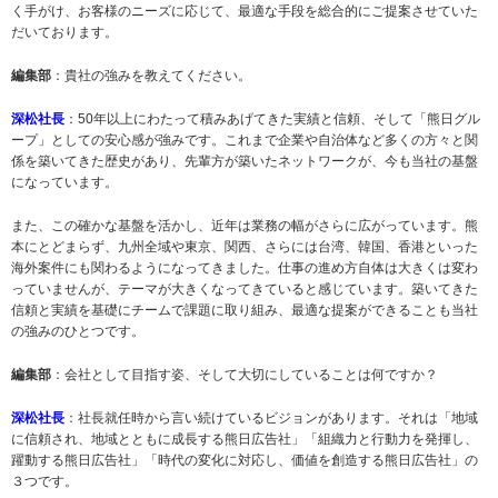
く手がけ、お客様のニーズに応じて、最適な手段を総合的にご提案させていた
だいております。
編集部
：貴社の強みを教えてください。
深松社長
：50年以上にわたって積みあげてきた実績と信頼、そして「熊日グル
ープ」としての安心感が強みです。これまで企業や自治体など多くの方々と関
係を築いてきた歴史があり、先輩方が築いたネットワークが、今も当社の基盤
になっています。
また、この確かな基盤を活かし、近年は業務の幅がさらに広がっています。熊
本にとどまらず、九州全域や東京、関西、さらには台湾、韓国、香港といった
海外案件にも関わるようになってきました。仕事の進め方自体は大きくは変わ
っていませんが、テーマが大きくなってきていると感じています。築いてきた
信頼と実績を基礎にチームで課題に取り組み、最適な提案ができることも当社
の強みのひとつです。
編集部
：会社として目指す姿、そして大切にしていることは何ですか？
深松社長
：社長就任時から言い続けているビジョンがあります。それは「地域
に信頼され、地域とともに成長する熊日広告社」「組織力と行動力を発揮し、
躍動する熊日広告社」「時代の変化に対応し、価値を創造する熊日広告社」の
３つです。