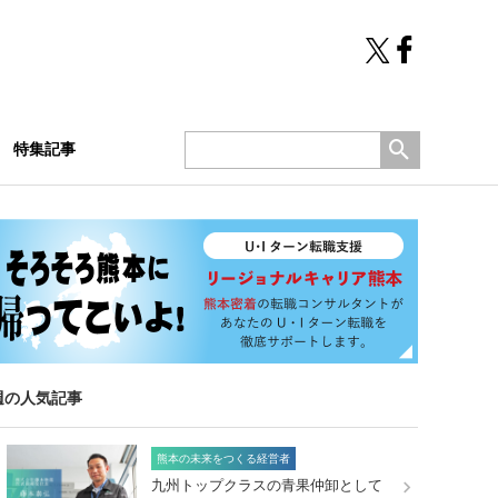
特集記事
週の人気記事
熊本の未来をつくる経営者
九州トップクラスの青果仲卸として