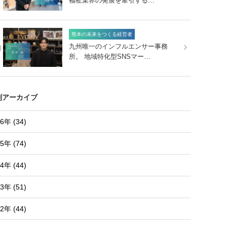
福祉業界の発展を牽引する…
熊本の未来をつくる経営者
0
九州唯一のインフルエンサー事務
所。 地域特化型SNSマー…
別アーカイブ
6年 (34)
5年 (74)
4年 (44)
3年 (51)
2年 (44)