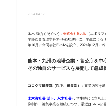
2024.04.17
永木 海(ながきかい)：
株式会社Evoliv
（エボリブ
学部総合管理学科3年時(2018年)に、学生による
年10月に合同会社Evolivを設立。2024年12月
熊本・九州の地場企業・官公庁を中
その独自のサービスを展開して急成
ココクマ編集部（以下、編集部）
：事業内容を教
永木海社長(以下、永木社長)
：学生時代に立ち上
像制作・編集事業を継続しつつ、最近はSNSを