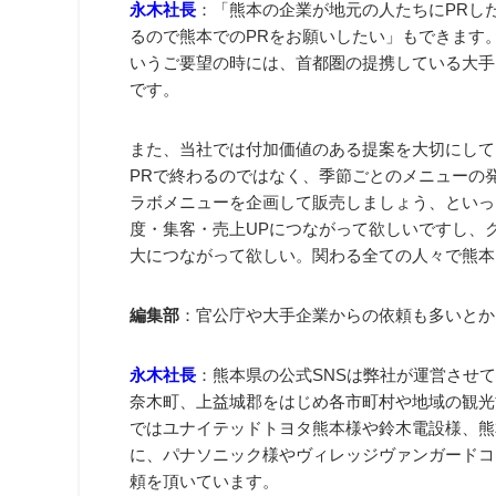
永木社長
：「熊本の企業が地元の人たちにPRし
るので熊本でのPRをお願いしたい」もできます
いうご要望の時には、首都圏の提携している大手
です。
また、当社では付加価値のある提案を大切にして
PRで終わるのではなく、季節ごとのメニューの
ラボメニューを企画して販売しましょう、といっ
度・集客・売上UPにつながって欲しいですし、
大につながって欲しい。関わる全ての人々で熊本
編集部
：官公庁や大手企業からの依頼も多いとか
永木社長
：熊本県の公式SNSは弊社が運営させ
奈木町、上益城郡をはじめ各市町村や地域の観光
ではユナイテッドトヨタ熊本様や鈴木電設様、熊
に、パナソニック様やヴィレッジヴァンガードコ
頼を頂いています。