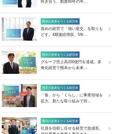
向き合う。創業80年の年…
熊本の未来をつくる経営者
攻めの経営で「強い産交」を取りも
どす。4期連続増収、5年…
熊本の未来をつくる経営者
グループ売上高200億円を達成。多
角化経営で熊本から未来…
熊本の未来をつくる経営者
「食」から「くらし」に事業領域を
拡大、新たな取り組みで持…
熊本の未来をつくる経営者
社員を信頼し任せる経営で急成長。