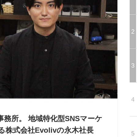
2
3
4
務所。 地域特化型SNSマーケ
式会社Evolivの永木社長
5