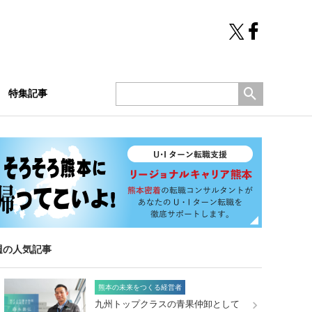
特集記事
週の人気記事
熊本の未来をつくる経営者
九州トップクラスの青果仲卸として