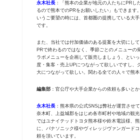
永木社長
：「熊本の企業が地元の人たちにPRし
るので熊本でのPRをお願いしたい」もできます
いうご要望の時には、首都圏の提携している大手
です。
また、当社では付加価値のある提案を大切にして
PRで終わるのではなく、季節ごとのメニューの
ラボメニューを企画して販売しましょう、といっ
度・集客・売上UPにつながって欲しいですし、
大につながって欲しい。関わる全ての人々で熊本
編集部
：官公庁や大手企業からの依頼も多いとか
永木社長
：熊本県の公式SNSは弊社が運営させ
奈木町、上益城郡をはじめ各市町村や地域の観光
ではユナイテッドトヨタ熊本様や鈴木電設様、熊
に、パナソニック様やヴィレッジヴァンガードコ
頼を頂いています。