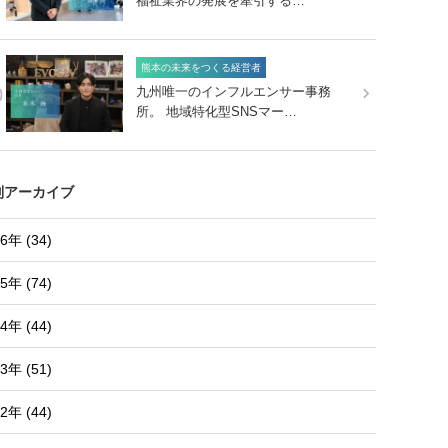
福祉業界の発展を牽引する…
熊本の未来をつくる経営者
0
九州唯一のインフルエンサー事務
所。 地域特化型SNSマー…
別アーカイブ
6年 (34)
5年 (74)
4年 (44)
3年 (51)
2年 (44)