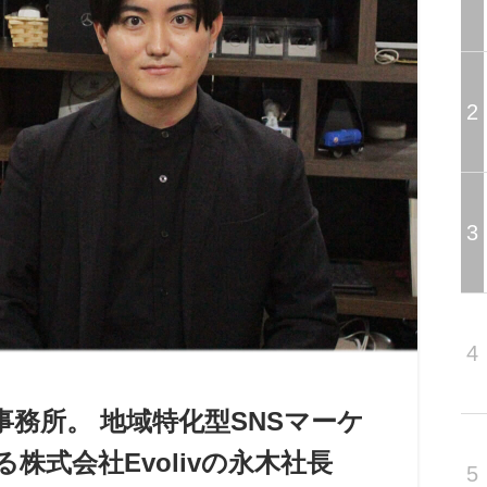
2
3
4
務所。 地域特化型SNSマーケ
式会社Evolivの永木社長
5