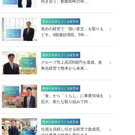
向き合う。創業80年の年…
熊本の未来をつくる経営者
攻めの経営で「強い産交」を取りも
どす。4期連続増収、5年…
熊本の未来をつくる経営者
グループ売上高200億円を達成。多
角化経営で熊本から未来…
熊本の未来をつくる経営者
「食」から「くらし」に事業領域を
拡大、新たな取り組みで持…
熊本の未来をつくる経営者
社員を信頼し任せる経営で急成長。