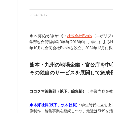
2024.04.17
永木 海(ながきかい)：
株式会社Evoliv
（エボリブ
学部総合管理学科3年時(2018年)に、学生による
年10月に合同会社Evolivを設立。2024年12月
熊本・九州の地場企業・官公庁を中
その独自のサービスを展開して急成
ココクマ編集部（以下、編集部）
：事業内容を教
永木海社長(以下、永木社長)
：学生時代に立ち上
像制作・編集事業を継続しつつ、最近はSNSを