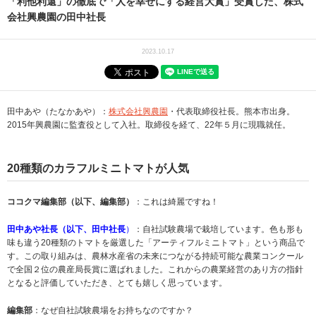
「利他利還」の徹底で「人を幸せにする経営大賞」受賞した、株式
会社興農園の田中社長
2023.10.17
田中あや（たなかあや）：
株式会社興農園
・代表取締役社長。熊本市出身。
2015年興農園に監査役として入社。取締役を経て、22年５月に現職就任。
20種類のカラフルミニトマトが人気
ココクマ編集部（以下、編集部）
：これは綺麗ですね！
田中あや社長（以下、田中社長
）
：自社試験農場で栽培しています。色も形も
味も違う20種類のトマトを厳選した「アーティフルミニトマト」という商品で
す。この取り組みは、農林水産省の未来につながる持続可能な農業コンクール
で全国２位の農産局長賞に選ばれました。これからの農業経営のあり方の指針
となると評価していただき、とても嬉しく思っています。
編集部
：なぜ自社試験農場をお持ちなのですか？