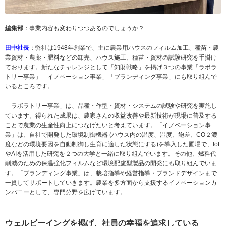
編集部
：事業内容も変わりつつあるのでしょうか？
田中社長
：弊社は1948年創業で、主に農業用ハウスのフィルム加工、種苗・農
業資材・農薬・肥料などの卸売、ハウス施工、種苗・資材の試験研究を手掛け
ております。新たなチャレンジとして「知財戦略」を掲げ３つの事業「ラボラ
トリー事業」「イノベーション事業」「ブランディング事業」にも取り組んで
いるところです。
「ラボラトリー事業」は、品種・作型・資材・システムの試験や研究を実施し
ています。得られた成果は、農家さんの収益改善や最新技術が現場に普及する
ことで農業の生産性向上につなげたいと考えています。「イノベーション事
業」は、自社で開発した環境制御機器 (ハウス内の温度、湿度、飽差、CO２濃
度などの環境要因を自動制御し生育に適した状態にする)を導入した圃場で、Iot
やAIを活用した研究を２つの大学と一緒に取り組んでいます。その他、燃料代
削減のための保温強化フィルムなど環境配慮型製品の開発にも取り組んでいま
す。「ブランディング事業」は、栽培指導や経営指導・ブランドデザインまで
一貫してサポートしていきます。農業を多方面から支援するイノベーションカ
ンパニーとして、専門分野を広げています。
ウェルビーイングを掲げ、社員の幸福を追求している