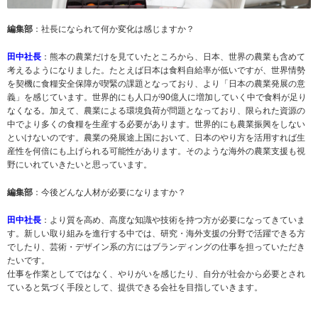
編集部
：社長になられて何か変化は感じますか？
田中社長
：熊本の農業だけを見ていたところから、日本、世界の農業も含めて
考えるようになりました。たとえば日本は食料自給率が低いですが、世界情勢
を契機に食糧安全保障が喫緊の課題となっており、より「日本の農業発展の意
義」を感じています。世界的にも人口が90億人に増加していく中で食料が足り
なくなる。加えて、農業による環境負荷が問題となっており、限られた資源の
中でより多くの食糧を生産する必要があります。世界的にも農業振興をしない
といけないのです。農業の発展途上国において、日本のやり方を活用すれば生
産性を何倍にも上げられる可能性があります。そのような海外の農業支援も視
野にいれていきたいと思っています。
編集部
：今後どんな人材が必要になりますか？
田中社長
：より質を高め、高度な知識や技術を持つ方が必要になってきていま
す。新しい取り組みを進行する中では、研究・海外支援の分野で活躍できる方
でしたり、芸術・デザイン系の方にはブランディングの仕事を担っていただき
たいです。
仕事を作業としてではなく、やりがいを感じたり、自分が社会から必要とされ
ていると気づく手段として、提供できる会社を目指していきます。