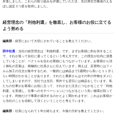
昇進しました。これらの取り組みを評価していただき、先日厚生労働省のえる
ぼし認定３つ星を取得しました。
経営理念の「利他利還」を徹底し、お客様のお役に立てる
よう努める
編集部
：経営において大切にされていることを教えてください。
田中社長
：当社の経営理念は「利他利還」です。まずお客様に利を供すること
で、それが巡って自社に還ってくるという考え方です。この理念が社内に浸透
していることが、ベクトルを合わせ業績にもつながっています。お客様から頂
く御礼の言葉は、積極的に社員さんに伝えています。例えば、災害時にはフィ
ルム加工の注文が集中するため、一般的には納品まで1週間から長いと１ヶ月く
らい時間がかかることがあります。それだと農家さんはその年の作物をダメに
してしまいますので、当社では当日、県外でも翌日には納品をしています。私
たちの仕事がお客様にお役に立って、それがまた注文につながることで「利他
利還」を実感し、仕事へのモチベーションにつながるという良い循環が回って
います。利他だけで事業が成功するのかとよく聞かれますが、これはお客様か
ら当社のことを信頼して頂くということだと考えています。
編集部
：社長になられて１年が経ちます。今後の方針を教えてください。