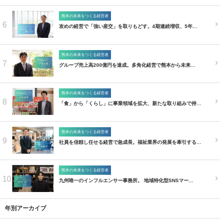
熊本の未来をつくる経営者
6
攻めの経営で「強い産交」を取りもどす。4期連続増収、5年…
熊本の未来をつくる経営者
7
グループ売上高200億円を達成。多角化経営で熊本から未来…
熊本の未来をつくる経営者
8
「食」から「くらし」に事業領域を拡大、新たな取り組みで持…
熊本の未来をつくる経営者
9
社員を信頼し任せる経営で急成長。福祉業界の発展を牽引する…
熊本の未来をつくる経営者
10
九州唯一のインフルエンサー事務所。 地域特化型SNSマー…
年別アーカイブ