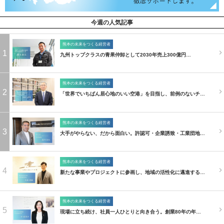
今週の人気記事
熊本の未来をつくる経営者
1
九州トップクラスの青果仲卸として2030年売上300億円…
熊本の未来をつくる経営者
2
「世界でいちばん居心地のいい空港」を目指し、前例のないチ…
熊本の未来をつくる経営者
3
大手がやらない、だから面白い。許認可・企業誘致・工業団地…
熊本の未来をつくる経営者
4
新たな事業やプロジェクトに参画し、地域の活性化に邁進する…
熊本の未来をつくる経営者
5
現場に立ち続け、社員一人ひとりと向き合う。創業80年の年…