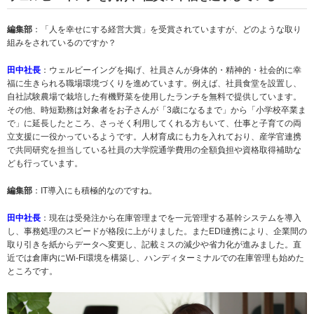
編集部
：「人を幸せにする経営大賞」を受賞されていますが、どのような取り
組みをされているのですか？
田中社長
：ウェルビーイングを掲げ、社員さんが身体的・精神的・社会的に幸
福に生きられる職場環境づくりを進めています。例えば、社員食堂を設置し、
自社試験農場で栽培した有機野菜を使用したランチを無料で提供しています。
その他、時短勤務は対象者をお子さんが「3歳になるまで」から「小学校卒業ま
で」に延長したところ、さっそく利用してくれる方もいて、仕事と子育ての両
立支援に一役かっているようです。人材育成にも力を入れており、産学官連携
で共同研究を担当している社員の大学院通学費用の全額負担や資格取得補助な
ども行っています。
編集部
：IT導入にも積極的なのですね。
田中社長
：現在は受発注から在庫管理までを一元管理する基幹システムを導入
し、事務処理のスピードが格段に上がりました。またEDI連携により、企業間の
取り引きを紙からデータへ変更し、記載ミスの減少や省力化が進みました。直
近では倉庫内にWi-Fi環境を構築し、ハンディターミナルでの在庫管理も始めた
ところです。