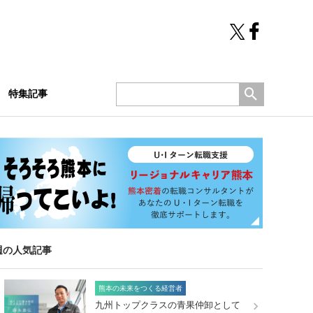
特集記事
週の人気記事
熊本の未来をつくる経営者
九州トップクラスの青果仲卸として