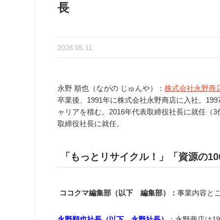
長
2026.05.11
永野 順也（ながの じゅんや）：
株式会社永野商
卒業後、1991年に株式会社永野商店に入社。1
ャリアを積む。2016年代表取締役社長に就任（
取締役社長に就任。
「もっとリサイクル！」「資源の10
ココクマ編集部（以下 編集部）：
事業内容と
永野順也社長（以下 永野社長）
：永野商店は1