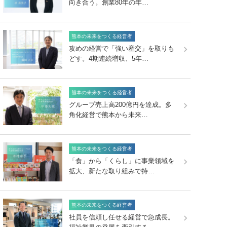
向き合う。創業80年の年…
熊本の未来をつくる経営者
攻めの経営で「強い産交」を取りも
どす。4期連続増収、5年…
熊本の未来をつくる経営者
グループ売上高200億円を達成。多
角化経営で熊本から未来…
熊本の未来をつくる経営者
「食」から「くらし」に事業領域を
拡大、新たな取り組みで持…
熊本の未来をつくる経営者
社員を信頼し任せる経営で急成長。