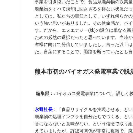
事業を引き継いだことで、食品系廃棄物の収集量
廃棄物をすべて焼却に回さざるを得ない状況だっ
としては、私たちの責任として、いずれ何らかの
いう強い思いがありました。その使命感が、バイ
す。だから、エヌエナジー(株)の設立は単なる
ための必然の選択だったと思っています。当時か
客様に向けて発信していましたし、言った以上は
た。言葉にすることで、退路を断っていたとも言
熊本市初のバイオガス発電事業で脱
編集部：
バイオガス発電事業について、詳しく
永野社長
：
「食品リサイクルを実現させる」とい
廃棄物の処理インフラを自分たちでつくる」とい
番にならないと意味がない」という信念で取り組
えていましたが、許認可関係が非常に複雑で、廃