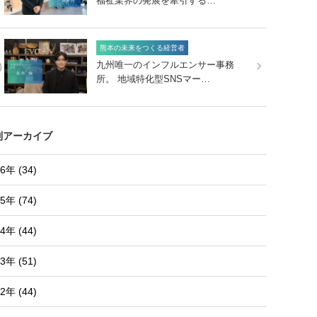
福祉業界の発展を牽引する…
熊本の未来をつくる経営者
0
九州唯一のインフルエンサー事務
所。 地域特化型SNSマー…
別アーカイブ
6年 (34)
5年 (74)
4年 (44)
3年 (51)
2年 (44)