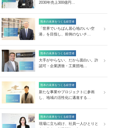
2030年売上300億円…
熊本の未来をつくる経営者
「世界でいちばん居心地のいい空
港」を目指し、前例のないチ…
熊本の未来をつくる経営者
大手がやらない、だから面白い。許
認可・企業誘致・工業団地…
熊本の未来をつくる経営者
新たな事業やプロジェクトに参画
し、地域の活性化に邁進する…
熊本の未来をつくる経営者
現場に立ち続け、社員一人ひとりと