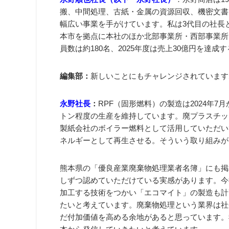
搬、中間処理、古紙・金属の資源回収、機密文書
幅広い事業を手がけています。私は3代目の社長と
本市を拠点に本社のほか北部事業所・西部事業所
員数は約180名、2025年度は売上30億円を達
編集部：
新しいことにもチャレンジされています
永野社長
：
RPF（固形燃料）の製造は2024年7
トン程度の生産を維持しています。廃プラスチッ
製紙会社のボイラー燃料として活用していただい
ネルギーとして再生させる。そういう取り組みが
熊本県の「優良産業廃棄物処理業者名簿」にも掲
しずつ認めていただけている実感があります。今
加工する技術をつかい「エコマイト」の製造も計
たいと考えています。廃棄物処理という業界は社
だ付加価値を高める余地があると思っています。