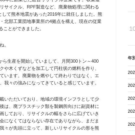
リサイクル、RPF製造など、廃棄物処理に関わる
して熊本地震があった2016年に就任しました。熊
・北部工業団地事業所の4拠点を構え、現在の従業
1
成することができました。
ね。
年
月から生産を開始していまして、月間300トン～400
クや木くずなどを加工して円柱状の燃料を作り、
202
ています。廃棄物を燃やして終わりではなく、エ
、我々の強みになってきていると感じています。
202
202
載いただいており、地域の環境インフラとして少
後は、廃プラスチック類を製鋼所向けに副資材に
202
画しており、リサイクルの幅をさらに広げていき
会になくてはならない存在でありながら、まだま
202
我々が先頭に立って、新しいリサイクルの形を熊