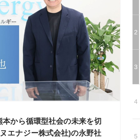
2
3
4
熊本から循環型社会の未来を切
エヌエナジー株式会社)の永野社
5