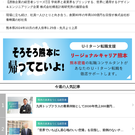
【誘致企業の経営者シリーズ①】学術界と産業界をブリッジする、世界に通用するデザイン
＆エンジニアリング企業 株式会社構造計画研究所の服部会長
現場に立ち続け、社員一人ひとりと向き合う。創業80年の年商100億円を目指す株式会社杉
養蜂園の杉社長
熊本県2024年10月の求人倍率1.25倍－先月より上昇
今週の人気記事
熊本の未来をつくる経営者
1
九州トップクラスの青果仲卸として2030年売上300億円…
熊本の未来をつくる経営者
2
「世界でいちばん居心地のいい空港」を目指し、前例のないチ…