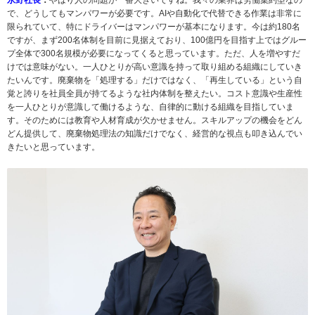
永野社長
：
やはり人の問題が一番大きいですね。我々の業界は労働集約型なの
で、どうしてもマンパワーが必要です。AIや自動化で代替できる作業は非常に
限られていて、特にドライバーはマンパワーが基本になります。今は約180名
ですが、まず200名体制を目前に見据えており、100億円を目指す上ではグルー
プ全体で300名規模が必要になってくると思っています。ただ、人を増やすだ
けでは意味がない。一人ひとりが高い意識を持って取り組める組織にしていき
たいんです。廃棄物を「処理する」だけではなく、「再生している」という自
覚と誇りを社員全員が持てるような社内体制を整えたい。コスト意識や生産性
を一人ひとりが意識して働けるような、自律的に動ける組織を目指していま
す。そのためには教育や人材育成が欠かせません。スキルアップの機会をどん
どん提供して、廃棄物処理法の知識だけでなく、経営的な視点も叩き込んでい
きたいと思っています。