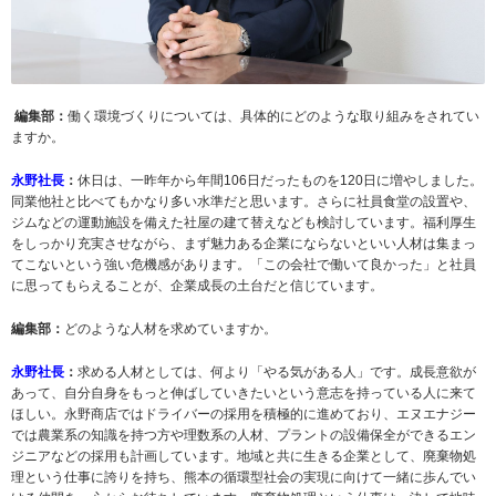
編集部：
働く環境づくりについては、具体的にどのような取り組みをされてい
ますか。
永野社長
：
休日は、一昨年から年間106日だったものを120日に増やしました。
同業他社と比べてもかなり多い水準だと思います。さらに社員食堂の設置や、
ジムなどの運動施設を備えた社屋の建て替えなども検討しています。福利厚生
をしっかり充実させながら、まず魅力ある企業にならないといい人材は集まっ
てこないという強い危機感があります。「この会社で働いて良かった」と社員
に思ってもらえることが、企業成長の土台だと信じています。
編集部：
どのような人材を求めていますか。
永野社長
：
求める人材としては、何より「やる気がある人」です。成長意欲が
あって、自分自身をもっと伸ばしていきたいという意志を持っている人に来て
ほしい。永野商店ではドライバーの採用を積極的に進めており、エヌエナジー
では農業系の知識を持つ方や理数系の人材、プラントの設備保全ができるエン
ジニアなどの採用も計画しています。地域と共に生きる企業として、廃棄物処
理という仕事に誇りを持ち、熊本の循環型社会の実現に向けて一緒に歩んでい