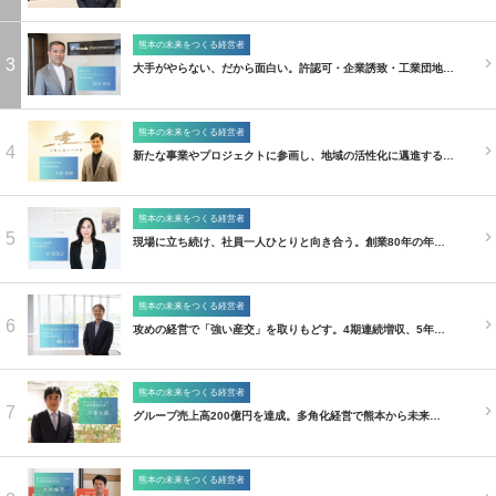
熊本の未来をつくる経営者
3
大手がやらない、だから面白い。許認可・企業誘致・工業団地…
熊本の未来をつくる経営者
4
新たな事業やプロジェクトに参画し、地域の活性化に邁進する…
熊本の未来をつくる経営者
5
現場に立ち続け、社員一人ひとりと向き合う。創業80年の年…
熊本の未来をつくる経営者
6
攻めの経営で「強い産交」を取りもどす。4期連続増収、5年…
熊本の未来をつくる経営者
7
グループ売上高200億円を達成。多角化経営で熊本から未来…
熊本の未来をつくる経営者