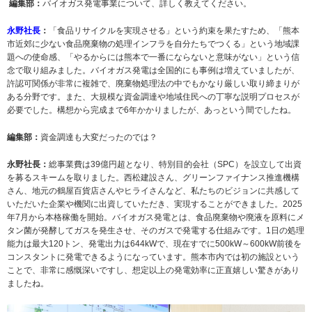
編集部：
バイオガス発電事業について、詳しく教えてください。
永野社長
：
「食品リサイクルを実現させる」という約束を果たすため、「熊本
市近郊に少ない食品廃棄物の処理インフラを自分たちでつくる」という地域課
題への使命感、「やるからには熊本で一番にならないと意味がない」という信
念で取り組みました。バイオガス発電は全国的にも事例は増えていましたが、
許認可関係が非常に複雑で、廃棄物処理法の中でもかなり厳しい取り締まりが
ある分野です。また、大規模な資金調達や地域住民への丁寧な説明プロセスが
必要でした。構想から完成まで6年かかりましたが、あっという間でしたね。
編集部：
資金調達も大変だったのでは？
永野社長：
総事業費は39億円超となり、特別目的会社（SPC）を設立して出資
を募るスキームを取りました。西松建設さん、グリーンファイナンス推進機構
さん、地元の鶴屋百貨店さんやヒライさんなど、私たちのビジョンに共感して
いただいた企業や機関に出資していただき、実現することができました。2025
年7月から本格稼働を開始。バイオガス発電とは、食品廃棄物や廃液を原料にメ
タン菌が発酵してガスを発生させ、そのガスで発電する仕組みです。1日の処理
能力は最大120トン、発電出力は644kWで、現在すでに500kW～600kW前後を
コンスタントに発電できるようになっています。熊本市内では初の施設という
ことで、非常に感慨深いですし、想定以上の発電効率に正直嬉しい驚きがあり
ましたね。