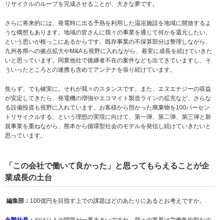
リサイクルのループを完成させることが、大きな夢です。
さらに将来的には、発電時に出る予熱を利用した温浴施設を地域に開放するよ
うな構想もあります。地域の皆さんに我々の事業を通じて何かを還元したい、
という思いが根っこにあるからです。既存事業の不採算部分は整理しながら、
九州各県への拠点拡大やM&Aも視野に入れながら、着実に成長を続けていきた
いと思っています。同業他社で後継者不在の案件なども出てきていますし、そ
ういったところとの連携も含めてアンテナを張り続けています。
焦らず、でも確実に。それが我々のスタンスです。また、エヌエナジーの収益
が安定してきたら、発電機の増強やエコマイト製造ラインの拡充など、さらな
る設備投資も視野に入れています。お客様から預かった廃棄物を100パーセン
トリサイクルする、という理想の実現に向けて、第一弾、第二弾、第三弾と新
規事業を重ねながら、熊本から循環型社会のモデルを発信し続けていきたいと
思っています。
「この会社で働いて良かった」と思ってもらえることが企
業成長の土台
編集部：
100億円を目指す上での課題はどのあたりにあるとお考えですか。