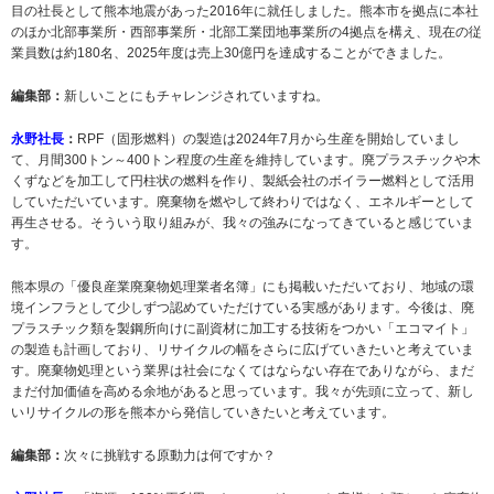
目の社長として熊本地震があった2016年に就任しました。熊本市を拠点に本社
のほか北部事業所・西部事業所・北部工業団地事業所の4拠点を構え、現在の従
業員数は約180名、2025年度は売上30億円を達成することができました。
編集部：
新しいことにもチャレンジされていますね。
永野社長
：
RPF（固形燃料）の製造は2024年7月から生産を開始していまし
て、月間300トン～400トン程度の生産を維持しています。廃プラスチックや木
くずなどを加工して円柱状の燃料を作り、製紙会社のボイラー燃料として活用
していただいています。廃棄物を燃やして終わりではなく、エネルギーとして
再生させる。そういう取り組みが、我々の強みになってきていると感じていま
す。
熊本県の「優良産業廃棄物処理業者名簿」にも掲載いただいており、地域の環
境インフラとして少しずつ認めていただけている実感があります。今後は、廃
プラスチック類を製鋼所向けに副資材に加工する技術をつかい「エコマイト」
の製造も計画しており、リサイクルの幅をさらに広げていきたいと考えていま
す。廃棄物処理という業界は社会になくてはならない存在でありながら、まだ
まだ付加価値を高める余地があると思っています。我々が先頭に立って、新し
いリサイクルの形を熊本から発信していきたいと考えています。
編集部：
次々に挑戦する原動力は何ですか？