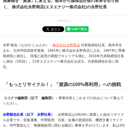
廃棄物を「資源」に変える。熊本から循環型社会の未来を切り拓
く、 株式会社永野商店(エヌエナジー株式会社)の永野社長
2026.05.11
永野 順也（ながの じゅんや）：
株式会社永野商店
代表取締役社長。熊本市生
まれ。九州学院高校卒業後、1991年に株式会社永野商店に入社。1997年に専務
取締役に就任し、現場と経営の両面でキャリアを積む。2016年代表取締役社長
に就任（3代目）。21年エヌエナジー株式会社を設立、代表取締役社長に就
任。
「もっとリサイクル！」「資源の100%再利用」への挑戦
ココクマ編集部（以下 編集部）：
事業内容とこれまでの歩みについて教えて
ください。
永野順也社長（以下 永野社長）
：永野商店は1963年に創業した総合リサイク
ル企業です。収集運搬、中間処理、古紙・金属の資源回収、機密文書リサイク
ル、RPF製造など、廃棄物処理に関わる幅広い事業を手がけています。私は3代