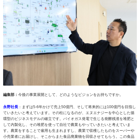
編集部：
今後の事業展開として、どのようなビジョンをお持ちですか。
永野社長
：まずは5-6年かけて売上50億円、そして将来的には100億円を目指し
ていきたいと考えています。その柱になるのが、エヌエナジーを中心とした循
環型のビジネスモデルの確立です。バイオガス発電で生じる発酵残渣を堆肥と
して内製化し、その堆肥を使って自社で農業もやっていきたいと考えていま
す。農業をすることで雇用も生まれますし、農業で収穫したものをスーパーや
小売業者にお届けし、そこからまた食品廃棄物を回収させてもらう。この食品