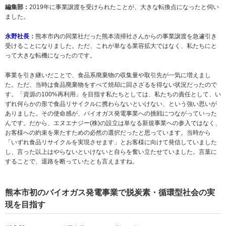
編集部：
2019年に事業譲渡を受けられたことが、大きな転換点になったと伺い
ました。
永野社長
：
熊本市内の同業社だった熊本清掃社さんからの事業譲渡を急遽引き
受けることになりました。ただ、これが単なる業容拡大ではなく、私たちにと
って大きな転機になったのです。
事業を引き継いだことで、食品系廃棄物の収集量や取引先が一気に増えまし
た。ただ、当時は食品廃棄物をすべて焼却に回さざるを得ない状況だったので
す。「資源の100%再利用」を目指す私たちとしては、私たちの責任として、い
ずれ何らかの形で食品リサイクルに携わらないといけない、という強い思いが
ありました。その使命感が、バイオガス発電事業への挑戦につながっていった
んです。だから、エヌエナジー(株)の設立は単なる新規事業への参入ではなく、
お客様への約束を果たすための必然の選択だったと思っています。当時から
「いずれ食品リサイクルを実現させます」とお客様に向けて発信していました
し、言った以上はやらないといけないと自らを奮い立たせていました。言葉に
することで、退路を断っていたとも言えますね。
熊本市初のバイオガス発電事業で脱炭素・循環型社会の実
現を目指す