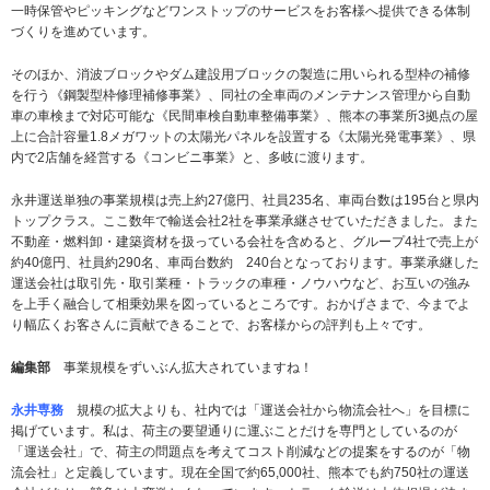
一時保管やピッキングなどワンストップのサービスをお客様へ提供できる体制
づくりを進めています。
そのほか、消波ブロックやダム建設用ブロックの製造に用いられる型枠の補修
を行う《鋼製型枠修理補修事業》、同社の全車両のメンテナンス管理から自動
車の車検まで対応可能な《民間車検自動車整備事業》、熊本の事業所3拠点の屋
上に合計容量1.8メガワットの太陽光パネルを設置する《太陽光発電事業》、県
内で2店舗を経営する《コンビニ事業》と、多岐に渡ります。
永井運送単独の事業規模は売上約27億円、社員235名、車両台数は195台と県内
トップクラス。ここ数年で輸送会社2社を事業承継させていただきました。また
不動産・燃料卸・建築資材を扱っている会社を含めると、グループ4社で売上が
約40億円、社員約290名、車両台数約 240台となっております。事業承継した
運送会社は取引先・取引業種・トラックの車種・ノウハウなど、お互いの強み
を上手く融合して相乗効果を図っているところです。おかげさまで、今までよ
り幅広くお客さんに貢献できることで、お客様からの評判も上々です。
編集部
事業規模をずいぶん拡大されていますね！
永井専務
規模の拡大よりも、社内では「運送会社から物流会社へ」を目標に
掲げています。私は、荷主の要望通りに運ぶことだけを専門としているのが
「運送会社」で、荷主の問題点を考えてコスト削減などの提案をするのが「物
流会社」と定義しています。現在全国で約65,000社、熊本でも約750社の運送