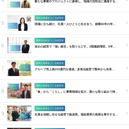
4
新たな事業やプロジェクトに参画し、地域の活性化に邁進する…
熊本の未来をつくる経営者
5
現場に立ち続け、社員一人ひとりと向き合う。創業80年の年…
熊本の未来をつくる経営者
6
攻めの経営で「強い産交」を取りもどす。4期連続増収、5年…
熊本の未来をつくる経営者
7
グループ売上高200億円を達成。多角化経営で熊本から未来…
熊本の未来をつくる経営者
8
「食」から「くらし」に事業領域を拡大、新たな取り組みで持…
熊本の未来をつくる経営者
9
社員を信頼し任せる経営で急成長。福祉業界の発展を牽引する…