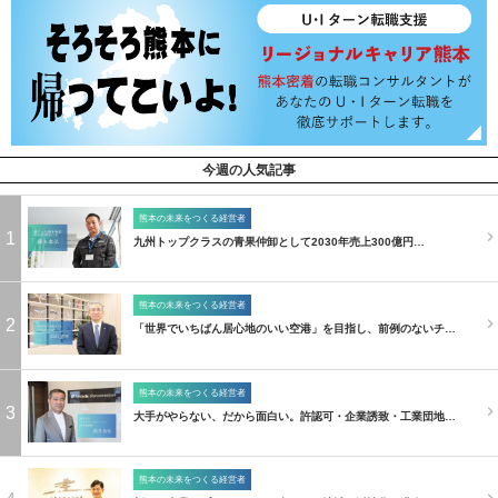
今週の人気記事
熊本の未来をつくる経営者
1
九州トップクラスの青果仲卸として2030年売上300億円…
熊本の未来をつくる経営者
2
「世界でいちばん居心地のいい空港」を目指し、前例のないチ…
熊本の未来をつくる経営者
3
大手がやらない、だから面白い。許認可・企業誘致・工業団地…
熊本の未来をつくる経営者