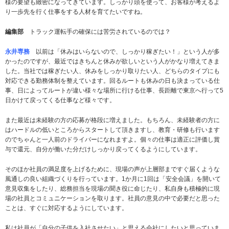
様の要望も緻密になってきています。しっかり頭を使って、お客様が考えるよ
り一歩先を行く仕事をする人材を育てたいですね。
編集部
トラック運転手の確保には苦労されているのでは？
永井専務
以前は「休みはいらないので、しっかり稼ぎたい！」という人が多
かったのですが、最近ではきちんと休みが欲しいという人がかなり増えてきま
した。当社では稼ぎたい人、休みをしっかり取りたい人、どちらのタイプにも
対応できる勤務体制を整えています。回るルートも休みの日も決まっている仕
事、日によってルートが違い様々な場所に行ける仕事、長距離で東京へ行って5
日かけて戻ってくる仕事など様々です。
また最近は未経験の方の応募が格段に増えました。もちろん、未経験者の方に
はハードルの低いところからスタートして頂きますし、教育・研修も行います
のでちゃんと一人前のドライバーになれますよ。個々の仕事は適正に評価し賞
与で還元、自分が働いた分だけしっかり戻ってくるようにしています。
そのほか社員の満足度を上げるために、現場の声が上層部まですぐ届くような
風通しの良い組織づくりを行っています。1か月に1回は「安全会議」を開いて
意見収集をしたり、総務担当を現場の聞き役に命じたり、私自身も積極的に現
場の社員とコミュニケーションを取ります。社員の意見の中で必要だと思った
ことは、すぐに対応するようにしています。
私は社員が「自分の子供を入社させたい」と思える会社にしたいと思っていま