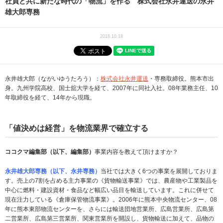
社員と共に新たな時代の「物流」を作る 株式会社永井運送の永井
雄大郎専務
2018.10.18
永井雄大郎（ながいゆうたろう）：
株式会社永井運送
・専務取締役。熊本市出
身。九州学院高校、国士舘大学を経て、2007年に同社入社。08年業務主任、10
年取締役を経て、14年から現職。
「値決めは経営」を物流業界で確立する
ココクマ編集部（以下、編集部）
事業内容を教えて頂けますか？
永井雄大郎専務（以下、永井専務）
当社では大きく6つの事業を展開しておりま
す。売上の7割を占める主力事業の《貨物輸送事業》では、農産物や工業製品を
中心に燃料・建設資材・食品など幅広い品目を輸送しています。これに併せて
現在注力している《倉庫保管物流事業》。2006年に熊本中央物流センター、08
年に熊本東部物流センターを、さらには輸送団地営業所、広島営業所、広島第
二営業所、広島第三営業所、関東営業所を開設し、貨物輸送に加えて、品物の