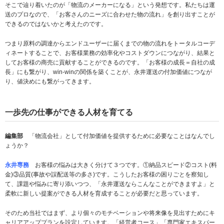
そこで辿り着いたのが「物流のメーカーになる」という発想です。私たちは運
送のプロなので、「お客さんのニーズに合わせた物の流れ」を創り出すことが
できるのではないかと考えたのです。
つまり原料の調達からエンドユーザーに届くまでの物の流れをトータルコーデ
ィネートすることで、お客様業務の効率化やコストダウンにつながり、結果と
してお客様の商売に貢献することができるのです。「お客様の成長＝自社の成
長」にも繋がり、win-winの関係を築くことが、永井運送の付加価値につなが
り、値決めにも繋がってきます。
一歩先の仕事ができる人材を育てる
編集部
「物流会社」として付加価値を提供するために必要なことはなんでし
ょうか？
永井専務
お客様の悩みは大きく分けて３つです。①納品スピード②コスト(料
金)③品質(事故や誤配送等の多さ)です。こうしたお客様の困りごとを察知し
て、課題や悩みに寄り添いつつ、「永井運送ならこんなことができますよ」と
柔軟に新しい提案ができる人材を育成することが必要だと思っています。
そのため当社ではまず、より個々のモチベーションや将来像を見出すためにキ
ャリアアッププランを設定しています。「経営者コース」「専門家エキスパー