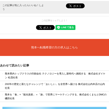
最新情報をお届けします。
この記事が気に入ったらいいね！しよ
う
この記事をシェアしよう！
熊本へ転職希望の方の求人はこちら
あわせて読みたい記事
熊本県内トップクラスの印刷会社 テクノロジーを導入し新時代へ挑戦する 株式会社ダイケ
ン 松茂社長
260年の歴史と新たなチャレンジで「おいしい」を全世界へ届ける 株式会社山内本店の山内
社長
熊本を「食」×「観光資産」＝「旅」で世界にマーケティングする、株式会社くまもとDMCの
磯田社長