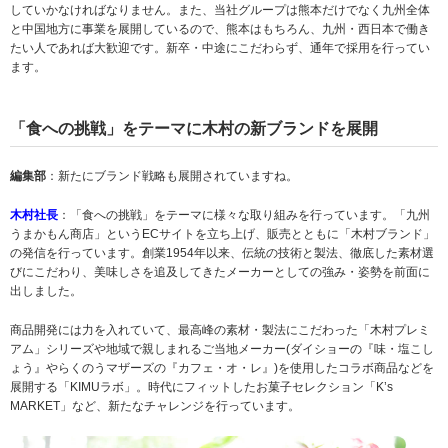
していかなければなりません。また、当社グループは熊本だけでなく九州全体
と中国地方に事業を展開しているので、熊本はもちろん、九州・西日本で働き
たい人であれば大歓迎です。新卒・中途にこだわらず、通年で採用を行ってい
ます。
「食への挑戦」をテーマに木村の新ブランドを展開
編集部
：新たにブランド戦略も展開されていますね。
木村社長
：「食への挑戦」をテーマに様々な取り組みを行っています。「九州
うまかもん商店」というECサイトを立ち上げ、販売とともに「木村ブランド」
の発信を行っています。創業1954年以来、伝統の技術と製法、徹底した素材選
びにこだわり、美味しさを追及してきたメーカーとしての強み・姿勢を前面に
出しました。
商品開発には力を入れていて、最高峰の素材・製法にこだわった「木村プレミ
アム」シリーズや地域で親しまれるご当地メーカー(ダイショーの『味・塩こし
ょう』やらくのうマザーズの『カフェ・オ・レ』)を使用したコラボ商品などを
展開する「KIMUラボ」。時代にフィットしたお菓子セレクション「K’s
MARKET」など、新たなチャレンジを行っています。