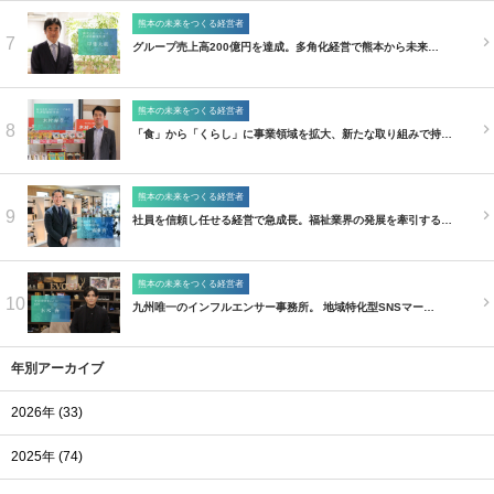
熊本の未来をつくる経営者
7
グループ売上高200億円を達成。多角化経営で熊本から未来…
熊本の未来をつくる経営者
8
「食」から「くらし」に事業領域を拡大、新たな取り組みで持…
熊本の未来をつくる経営者
9
社員を信頼し任せる経営で急成長。福祉業界の発展を牽引する…
熊本の未来をつくる経営者
10
九州唯一のインフルエンサー事務所。 地域特化型SNSマー…
年別アーカイブ
2026年 (33)
2025年 (74)