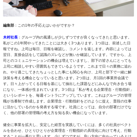
編集部
：この1年の手応えはいかがですか？
木村社長
：グループ内の風通しが少しずつですが良くなってきたと思います。
私がこの1年間やってきたことには大きく3つあります。1つ目は、前述した日
報ですね。上司は毎日、日報を確認し、コメントを返します。内容によっては
翌日、直接会話をして認識のズレなどが無いか確認しています。ですから、上
司とのコミュニケーションの機会は増えていますし、部下の皆さんにとっても
上司に相談しやすい雰囲気もできているようです。これまで日々の業務に追わ
れ、やり過ごしてきたちょっとした事にも関心を向け、上司と部下で一緒に解
決策を考える機会となっていると思います。2つ目は、月1回の事業所会議で
す。日々上がってくる日報を基にして抽出した課題などにみんなで向き合う場
になり、一体感が生まれています。3つ目は「私が考える企業理念・行動指針」
というレポートを、毎週イントラにアップしています。これはグループの管理
職が当番制で作成します。企業理念・行動指針をどのように捉え、普段の仕事
に活かしているのかを発表する場です。社員にとっては、自分の部署だけでな
く、他の部署の管理職の考え方を知る良い機会になっています。
健全に事業を拡大し、安定した経営を実践していくには、多くの社員がベクト
ルを合わせ、ひとりひとりが企業理念・行動指針の具現化に向けて考え、行動
することが一番だと思います。少しずつですが、良い方向に向かっているとは