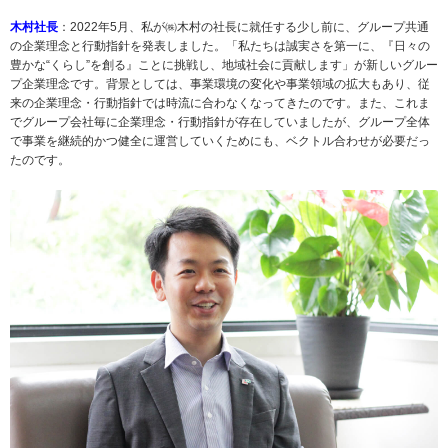
木村社長
：2022年5月、私が㈱木村の社長に就任する少し前に、グループ共通
の企業理念と行動指針を発表しました。「私たちは誠実さを第一に、『日々の
豊かな“くらし”を創る』ことに挑戦し、地域社会に貢献します」が新しいグルー
プ企業理念です。背景としては、事業環境の変化や事業領域の拡大もあり、従
来の企業理念・行動指針では時流に合わなくなってきたのです。また、これま
でグループ会社毎に企業理念・行動指針が存在していましたが、グループ全体
で事業を継続的かつ健全に運営していくためにも、ベクトル合わせが必要だっ
たのです。