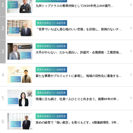
1
九州トップクラスの青果仲卸として2030年売上300億円…
熊本の未来をつくる経営者
2
「世界でいちばん居心地のいい空港」を目指し、前例のないチ…
熊本の未来をつくる経営者
3
大手がやらない、だから面白い。許認可・企業誘致・工業団地…
熊本の未来をつくる経営者
4
新たな事業やプロジェクトに参画し、地域の活性化に邁進する…
熊本の未来をつくる経営者
5
現場に立ち続け、社員一人ひとりと向き合う。創業80年の年…
熊本の未来をつくる経営者
6
攻めの経営で「強い産交」を取りもどす。4期連続増収、5年…