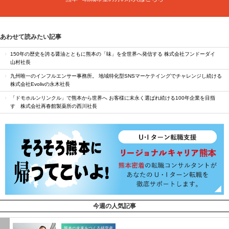
あわせて読みたい記事
150年の歴史を誇る醤油とともに熊本の「味」を全世界へ発信する 株式会社フンドーダイ
山村社長
九州唯一のインフルエンサー事務所。 地域特化型SNSマーケテイングでチャレンジし続ける
株式会社Evolivの永木社長
「ドモホルンリンクル」で熊本から世界へ お客様に末永く選ばれ続ける100年企業を目指
す 株式会社再春館製薬所の西川社長
今週の人気記事
熊本の未来をつくる経営者