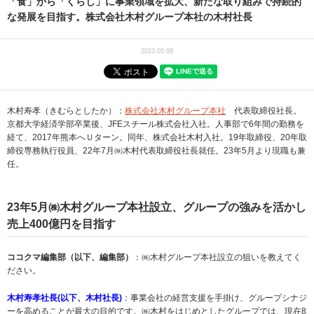
「食」から「くらし」に事業領域を拡大、新たな取り組みで持続的
な発展を目指す。株式会社木村グループ本社の木村社長
2023.05.08
木村寿孝（きむらとしたか）：
株式会社木村グループ本社
代表取締役社長。
京都大学経済学部卒業後、JFEスチール株式会社入社。人事部で6年間の勤務を
経て、2017年熊本へＵターン。同年、株式会社木村入社。19年取締役、20年取
締役専務執行役員、22年7月㈱木村代表取締役社長就任。23年5月より現職も兼
任。
23年5月㈱木村グループ本社設立、グループの強みを活かし
売上400億円を目指す
ココクマ編集部（以下、編集部）
：㈱木村グループ本社設立の狙いを教えてく
ださい。
木村寿孝社長(以下、木村社長)
：事業会社の経営支援を手掛け、グループシナジ
ーを高めることが最大の目的です。㈱木村をはじめとしたグループでは、現在8