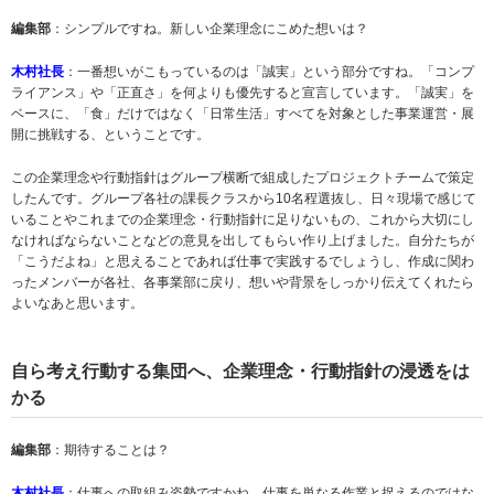
編集部
：シンプルですね。新しい企業理念にこめた想いは？
木村社長
：一番想いがこもっているのは「誠実」という部分ですね。「コンプ
ライアンス」や「正直さ」を何よりも優先すると宣言しています。「誠実」を
ベースに、「食」だけではなく「日常生活」すべてを対象とした事業運営・展
開に挑戦する、ということです。
この企業理念や行動指針はグループ横断で組成したプロジェクトチームで策定
したんです。グループ各社の課長クラスから10名程選抜し、日々現場で感じて
いることやこれまでの企業理念・行動指針に足りないもの、これから大切にし
なければならないことなどの意見を出してもらい作り上げました。自分たちが
「こうだよね」と思えることであれば仕事で実践するでしょうし、作成に関わ
ったメンバーが各社、各事業部に戻り、想いや背景をしっかり伝えてくれたら
よいなあと思います。
自ら考え行動する集団へ、企業理念・行動指針の浸透をは
かる
編集部
：期待することは？
木村社長
：仕事への取組み姿勢ですかね。仕事を単なる作業と捉えるのではな