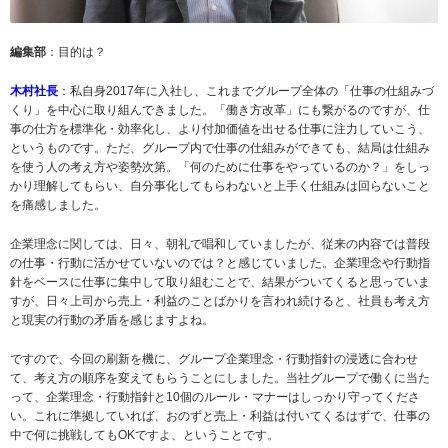
編集部
：目的は？
木村社長
：私自身2017年に入社し、これまでグループ全体の「仕事の仕組みづ
くり」を中心に取り組んできました。「働き方改革」にも繋がるのですが、仕
事の仕方を標準化・効率化し、より付加価値を出せる仕事に注力していこう、
というものです。ただ、グループ内で仕事の仕組みができても、結局は仕組み
を使う人の考え方や姿勢次第。「何のために仕事をやっているのか？」をしっ
かり理解してもらい、自分事化してもらわないと上手く仕組みは回らないこと
を痛感しました。
企業理念に関しては、日々、朝礼で唱和していましたが、従来の内容では普段
の仕事・行動に活かせていないのでは？と感じていました。企業理念や行動指
針をベースに仕事に集中して取り組むことで、結果がついてくると思っていま
すが、日々上司から売上・利益のことばかりを言われ続けると、社員も考え方
と現実の行動の矛盾を感じますよね。
ですので、今回の刷新を機に、グループ企業理念・行動指針の浸透に合わせ
て、考え方の順序を変えてもらうことにしました。当社グループで働くに当た
って、企業理念・行動指針と10個のルール・マナーはしっかり守ってくださ
い。これに準拠していれば、おのずと売上・利益は付いてくるはずで、仕事の
中で何に挑戦してもOKですよ、ということです。