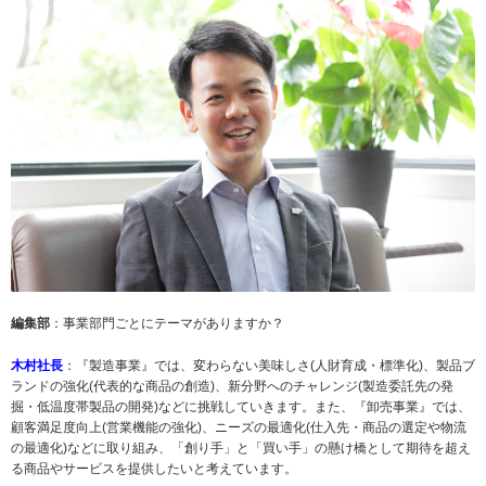
編集部
：事業部門ごとにテーマがありますか？
木村社長
：『製造事業』では、変わらない美味しさ(人財育成・標準化)、製品ブ
ランドの強化(代表的な商品の創造)、新分野へのチャレンジ(製造委託先の発
掘・低温度帯製品の開発)などに挑戦していきます。また、『卸売事業』では、
顧客満足度向上(営業機能の強化)、ニーズの最適化(仕入先・商品の選定や物流
の最適化)などに取り組み、「創り手」と「買い手」の懸け橋として期待を超え
る商品やサービスを提供したいと考えています。