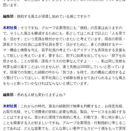
思います。
編集部
：挑戦する風土が浸透し始めている感じですか？
木村社長
：そうですね、グループ企業理念にも「挑戦」の言葉はありますの
で。そうした風土を醸成するためにも、私としてはこれまで以上に「人を育て
る・活かす」という意識を根付かせていきたいと考えています。現在の部長・
課長クラスの社員には若手社員を育て・活かすために、多くの挑戦するテー
マ・機会と権限を与え、若手社員の考えているアイディアを具現化する支援を
して欲しいと考えています。要するに、部下に結果を出してもらい「部下を出
世させる」ことが部長・課長クラスの仕事なんですよ・・・。私は同じ失敗を
何度も繰り返すことはいけませんが、違う失敗は100回していいと思っていま
す。現場での失敗した経験の中から「気づき」を得て、次の機会に成功するよ
う繋げていってほしい。若手社員にこそ経験を積ませてあげられるような風土
をもっと創っていかなければならないと感じています。
編集部
：求める人材も変わりますよね？
木村社長
：これからの時代、過去の経験則で物事を判断すると、お得意先様、
お取引先様、そして消費者の皆様に必要な商品、製品、サービスをお届けする
ことはできません。置かれた環境で自発的に考え、行動でき、常に何か新しい
ことを模索する人が好ましいですね。グループ企業理念・行動指針に準じるこ
とであれば、どんな提案でも、どんな新しい案件でもスピード感をもって実現