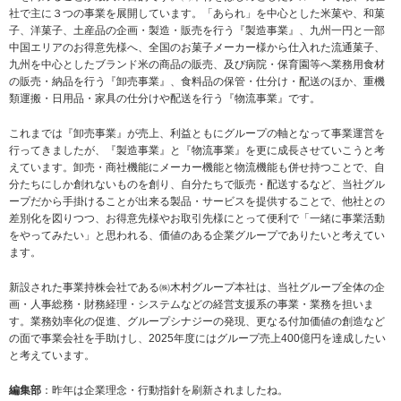
社で主に３つの事業を展開しています。「あられ」を中心とした米菓や、和菓
子、洋菓子、土産品の企画・製造・販売を行う『製造事業』、九州一円と一部
中国エリアのお得意先様へ、全国のお菓子メーカー様から仕入れた流通菓子、
九州を中心としたブランド米の商品の販売、及び病院・保育園等へ業務用食材
の販売・納品を行う『卸売事業』、食料品の保管・仕分け・配送のほか、重機
類運搬・日用品・家具の仕分けや配送を行う『物流事業』です。
これまでは『卸売事業』が売上、利益ともにグループの軸となって事業運営を
行ってきましたが、『製造事業』と『物流事業』を更に成長させていこうと考
えています。卸売・商社機能にメーカー機能と物流機能も併せ持つことで、自
分たちにしか創れないものを創り、自分たちで販売・配送するなど、当社グル
ープだから手掛けることが出来る製品・サービスを提供することで、他社との
差別化を図りつつ、お得意先様やお取引先様にとって便利で「一緒に事業活動
をやってみたい」と思われる、価値のある企業グループでありたいと考えてい
ます。
新設された事業持株会社である㈱木村グループ本社は、当社グループ全体の企
画・人事総務・財務経理・システムなどの経営支援系の事業・業務を担いま
す。業務効率化の促進、グループシナジーの発現、更なる付加価値の創造など
の面で事業会社を手助けし、2025年度にはグループ売上400億円を達成したい
と考えています。
編集部
：昨年は企業理念・行動指針を刷新されましたね。