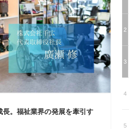
2
3
4
成長。福祉業界の発展を牽引す
5