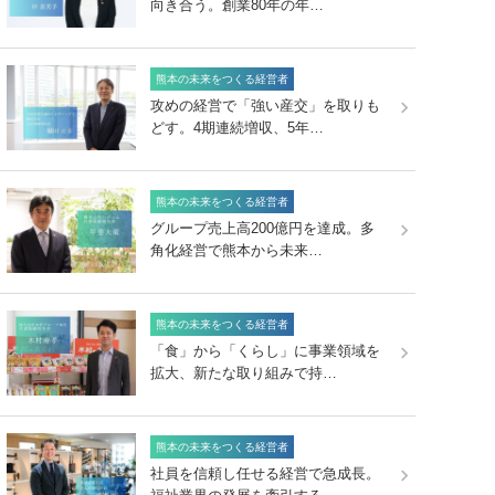
向き合う。創業80年の年…
熊本の未来をつくる経営者
攻めの経営で「強い産交」を取りも
どす。4期連続増収、5年…
熊本の未来をつくる経営者
グループ売上高200億円を達成。多
角化経営で熊本から未来…
熊本の未来をつくる経営者
「食」から「くらし」に事業領域を
拡大、新たな取り組みで持…
熊本の未来をつくる経営者
社員を信頼し任せる経営で急成長。