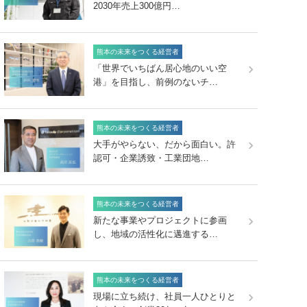
2030年売上300億円…
熊本の未来をつくる経営者
「世界でいちばん居心地のいい空
港」を目指し、前例のないチ…
熊本の未来をつくる経営者
大手がやらない、だから面白い。許
認可・企業誘致・工業団地…
熊本の未来をつくる経営者
新たな事業やプロジェクトに参画
し、地域の活性化に邁進する…
熊本の未来をつくる経営者
現場に立ち続け、社員一人ひとりと