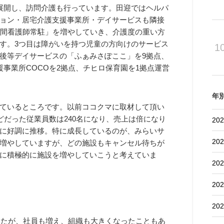
展開し、訪問介護も行っています。田迎ではヘルパ
ョン・居宅介護支援事業所・デイサービスも隣接
時間看護師常駐」を増やしていき、介護度の重い方
す。3つ目は障がいを持つ児童の方向けのサービス
1
後等デイサービスの「ふぁみさぽここ」を9拠点、
事業所COCOを2拠点、チヒロ保育園を1拠点運営
年
ているところです。以前ココクマに取材して頂い
どだった従業員数は240名になり、売上は倍になり
202
に好調に推移。特に成長しているのが、みらいサ
202
増やしていますが、どの施設もキャンセル待ちが
に積極的に施設を増やしていこうと考えていま
202
202
202
ましたが、社員も増え、組織も大きくなったこともあ