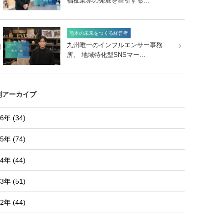
福祉業界の発展を牽引する…
熊本の未来をつくる経営者
0
九州唯一のインフルエンサー事務
所。 地域特化型SNSマー…
別アーカイブ
6年 (34)
5年 (74)
4年 (44)
3年 (51)
2年 (44)