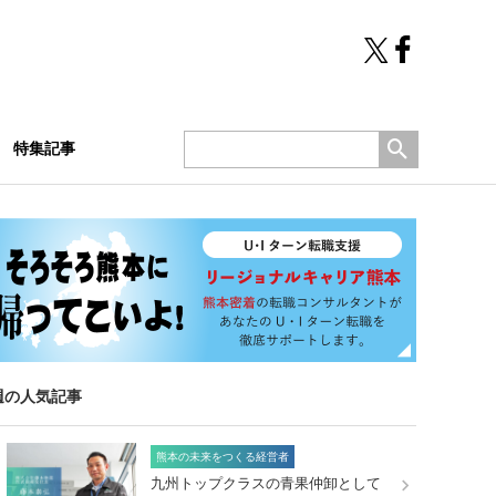
特集記事
週の人気記事
熊本の未来をつくる経営者
九州トップクラスの青果仲卸として