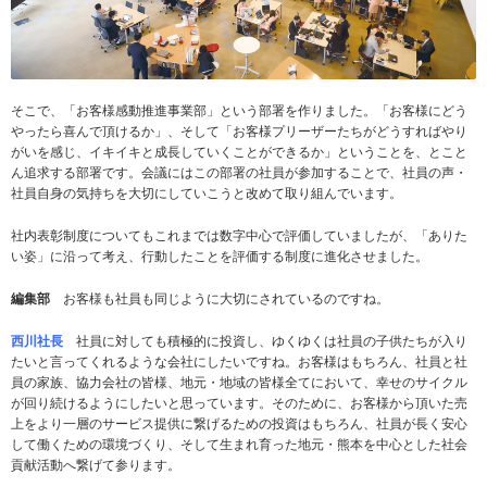
そこで、「お客様感動推進事業部」という部署を作りました。「お客様にどう
やったら喜んで頂けるか」、そして「お客様プリーザーたちがどうすればやり
がいを感じ、イキイキと成長していくことができるか」ということを、とこと
ん追求する部署です。会議にはこの部署の社員が参加することで、社員の声・
社員自身の気持ちを大切にしていこうと改めて取り組んでいます。
社内表彰制度についてもこれまでは数字中心で評価していましたが、「ありた
い姿」に沿って考え、行動したことを評価する制度に進化させました。
編集部
お客様も社員も同じように大切にされているのですね。
西川社長
社員に対しても積極的に投資し、ゆくゆくは社員の子供たちが入り
たいと言ってくれるような会社にしたいですね。お客様はもちろん、社員と社
員の家族、協力会社の皆様、地元・地域の皆様全てにおいて、幸せのサイクル
が回り続けるようにしたいと思っています。そのために、お客様から頂いた売
上をより一層のサービス提供に繋げるための投資はもちろん、社員が長く安心
して働くための環境づくり、そして生まれ育った地元・熊本を中心とした社会
貢献活動へ繋げて参ります。