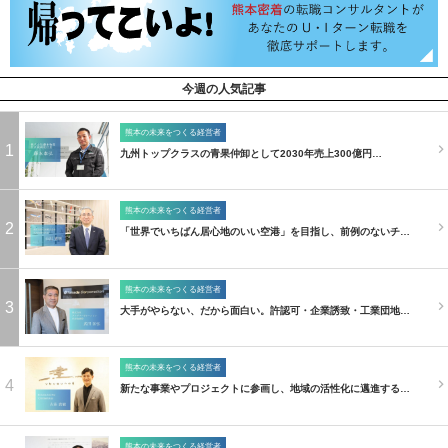
今週の人気記事
熊本の未来をつくる経営者
1
九州トップクラスの青果仲卸として2030年売上300億円…
熊本の未来をつくる経営者
2
「世界でいちばん居心地のいい空港」を目指し、前例のないチ…
熊本の未来をつくる経営者
3
大手がやらない、だから面白い。許認可・企業誘致・工業団地…
熊本の未来をつくる経営者
4
新たな事業やプロジェクトに参画し、地域の活性化に邁進する…
熊本の未来をつくる経営者