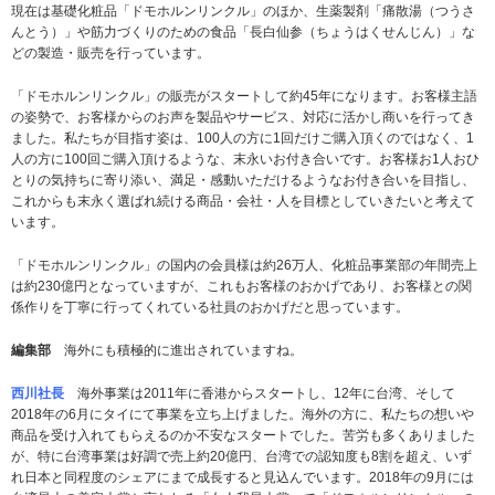
現在は基礎化粧品「ドモホルンリンクル」のほか、生薬製剤「痛散湯（つうさ
んとう）」や筋力づくりのための食品「長白仙参（ちょうはくせんじん）」な
どの製造・販売を行っています。
「ドモホルンリンクル」の販売がスタートして約45年になります。お客様主語
の姿勢で、お客様からのお声を製品やサービス、対応に活かし商いを行ってき
ました。私たちが目指す姿は、100人の方に1回だけご購入頂くのではなく、1
人の方に100回ご購入頂けるような、末永いお付き合いです。お客様お1人おひ
とりの気持ちに寄り添い、満足・感動いただけるようなお付き合いを目指し、
これからも末永く選ばれ続ける商品・会社・人を目標としていきたいと考えて
います。
「ドモホルンリンクル」の国内の会員様は約26万人、化粧品事業部の年間売上
は約230億円となっていますが、これもお客様のおかげであり、お客様との関
係作りを丁寧に行ってくれている社員のおかげだと思っています。
編集部
海外にも積極的に進出されていますね。
西川社長
海外事業は2011年に香港からスタートし、12年に台湾、そして
2018年の6月にタイにて事業を立ち上げました。海外の方に、私たちの想いや
商品を受け入れてもらえるのか不安なスタートでした。苦労も多くありました
が、特に台湾事業は好調で売上約20億円、台湾での認知度も8割を超え、いず
れ日本と同程度のシェアにまで成長すると見込んでいます。2018年の9月には