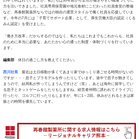
の中で叫ばれていますが、私たちは30年前から女性が働きやすい職場づくりに
力を注いできました。社員専用保育園や地元食材にこだわった社員食堂の整備
など、再春館製薬所ならではの独自の運営スタイルで働く社員を応援していま
す。今年の7月には「子育てサポート企業」として、厚生労働大臣の認定（くる
みん認定）を受けました。
「働き方改革」だからするのではなく、私たちはこれまでもこれからも、社員
のために本当に必要な、あたたかい心の通った制度・体制づくりを行っていき
ます。
編集部
休日の過ごし方を教えてください。
西川社長
最近は土日移動が多くてあまり家でゆっくり過ごせる時間がないの
ですが・・・息子とプラモデルを作ったりしています。途中で息子が飽きてし
まうので、結局私が作ってしまうんですけど（笑）。あとは海外に留学してい
る息子とネットゲームをしたりもしますね。経営者仲間に誘われてドライブに
行ったり、ゴルフに行ったりもしますが、年に1～2回。休みがとれるときは家
族との時間を優先しています。