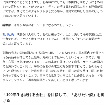
に担保することができますし、お客様に対しても日本国内と同じようにきめ細
やかな応対をすることができます。元々、台湾は日本の商品に対する評価が高
いですが、加えてこのダイレクトさと安心感が、台湾で成功した理由のひとつ
ではないかと思っています。
編集部
海外が今後のキーワードになるのでしょうか？
西川社長
成長をけん引しているのは確かです。しかし決して海外事業にだけ
注力すればいいという考えではありませんし、社員にも「すべての事業が大
切」だと言っています。
実際の売上の9割は国内のお客様から頂いているものです。日本国内で必要とさ
れる商品を目指してきた結果、海外にまで拡がったというイメージです。場
所・言語・文化は違いますが、この熊本から届けていく商品・サービスは国内
でも海外でも全く同じ。海外のお客様の電話応対を熊本で行っているのもそう
いった理由からです。社員全員で同じ想いを持ち、同じ教育を受け、同じ目標
を持って進んで行くことで、日本でも世界でも同じように必要とされる「ドモ
ホルンリンクル」「再春館製薬所」でありたいと強く思っています。
「100年生き続ける会社」を目指して、「ありたい姿」を掲
げる