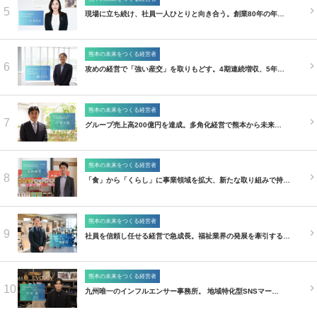
5
現場に立ち続け、社員一人ひとりと向き合う。創業80年の年…
熊本の未来をつくる経営者
6
攻めの経営で「強い産交」を取りもどす。4期連続増収、5年…
熊本の未来をつくる経営者
7
グループ売上高200億円を達成。多角化経営で熊本から未来…
熊本の未来をつくる経営者
8
「食」から「くらし」に事業領域を拡大、新たな取り組みで持…
熊本の未来をつくる経営者
9
社員を信頼し任せる経営で急成長。福祉業界の発展を牽引する…
熊本の未来をつくる経営者
10
九州唯一のインフルエンサー事務所。 地域特化型SNSマー…