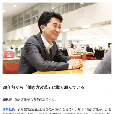
30
年前から「働き方改革」に取り組んでいる
編集部
働き方改革も再春館流ですね。
西川社長
再春館製薬所は全社員の約8割が女性です。昨今「働き方改革」が世