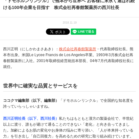
「ドモホルンリンクル」で熊本から世界へ お客様に末永く選ばれ続
ける100年企業を目指す 株式会社再春館製薬所の西川社長
2018.11.19
西川正明（にしかわまさあき）：
株式会社再春館製薬所
・代表取締役社長。熊
本市出身。米国Le Lycee Francis de Los Angeles卒業。1993年3月株式会社再
春館製薬所に入社。2001年取締役経営統括本部長、04年7月代表取締役社長に
就任。
世界中に確実な品質とサービスを
ココクマ編集部（以下、編集部）
「ドモホルンリンクル」で全国的な知名度を
誇っていらっしゃいますね。
西川正明社長（以下、西川社長）
私たちはもともと漢方の製薬会社で、半世紀
以上に渡り、誰もが避けて通ることのできない「老化」と向き合ってきまし
た。加齢によるお肌の変化やお身体の悩みに寄り添い、「人が本来持っている
力」を引き出し「自己回復力」を高めるための研究に取り組み続けています。