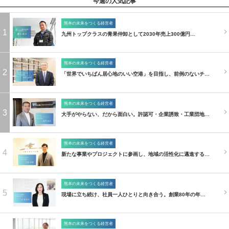
今週の人気記事
熊本の未来をつくる経営者
1
九州トップクラスの青果仲卸として2030年売上300億円…
熊本の未来をつくる経営者
2
「世界でいちばん居心地のいい空港」を目指し、前例のないチ…
熊本の未来をつくる経営者
3
大手がやらない、だから面白い。許認可・企業誘致・工業団地…
熊本の未来をつくる経営者
4
新たな事業やプロジェクトに参画し、地域の活性化に邁進する…
熊本の未来をつくる経営者
5
現場に立ち続け、社員一人ひとりと向き合う。創業80年の年…
熊本の未来をつくる経営者