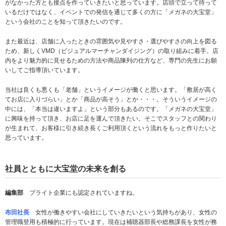
がなかった方とも接点を作っていきたいと思っています。店頭で立って待って
いるだけではなく、イベントでの発信を通じて多くの方に「メガネの大宝堂」
という会社のことを知って頂きたいのです。
また最近は、店舗に入ったときの雰囲気や見やすさ・選びやすさの向上を図る
ため、新しくVMD（ビジュアルマーチャンダイジング）の取り組みに着手。店
内をより魅力的に見せるための方法や商品陳列の仕方など、専門の先生にお願
いしてご指導頂いています。
当社は良くも悪くも「老舗」というイメージが働くと思います。「敷居が高く
てお店に入りづらい」とか「商品が高そう」とか・・・。そういうイメージの
中には、「本当は違いますよ」という部分もあるのです。「メガネの大宝堂」
に興味を持って頂き、お店に足を運んで頂きたい。そこでスタッフとの関わり
が生まれて、お客様に引き続き長くご利用頂くという流れをもっと作りたいと
思っています。
社員とともに大宝堂の未来を創る
編集部
ブライト企業にも認定されていますね。
布田社長
女性が働きやすい会社にしていきたいという気持ちがあり、女性の
管理職登用も積極的に行っています。現在は補聴器部長や総務課長を女性が務