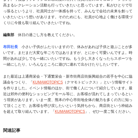
高まるレクレーション活動も行っていきたいと思っています。私がひとりで引
っ張るというより、社員同士が一体感を持って、みんなで会社の未来を創って
いきたいという想いがあります。そのためにも、社員が心地よく働ける環境づ
くりに今後も取り組んでいきたいですね。
編集部
休日の過ごし方を教えてください。
布田社長
小さい子供がふたりいますので、休みがあれば子供と遊ぶことが多
いです。まだまだ大変な年ごろではありますが、とにかく可愛いんですよ。時
間があれば少しでも一緒にいたいですね。もう少し大きくなったらスポーツを
一緒にしたり、いろんなところに遊びに連れて出かけたりしたいです。
また最近は上通商栄会・下通繁栄会・新市街商店街振興組合の若手を中心に協
議会をつくり、「
KUMAMOTOPICS
（クマモトピックス）」という情報サイト
を作りました。イベント情報のほか、街で働く人について紹介しています。最
近は郊外の便利なショッピングモール等に、お客様が流れてしまっているとい
う現状があります。いま一度、熊本の中心市街地全体の魅力を多くの方に知っ
て頂くことで、お客様を呼び戻したいという気持ちから、商店街という枠組み
を超えて取り組んでいます。「
KUMAMOTOPICS
」、ぜひ一度ご覧ください。
関連記事