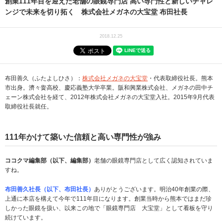
創業111年目を迎えた老舗の眼鏡専門店 高い専門性と新しいチャレ
ンジで未来を切り拓く 株式会社メガネの大宝堂 布田社長
2018.12.25
布田善久（ふたよしひさ）：
株式会社メガネの大宝堂
・代表取締役社長。熊本
市出身。濟々黌高校、慶応義塾大学卒業。阪和興業株式会社、メガネの田中チ
ェーン株式会社を経て、2012年株式会社メガネの大宝堂入社。2015年9月代表
取締役社長就任。
111
年かけて築いた信頼と高い専門性が強み
ココクマ編集部（以下、編集部）
老舗の眼鏡専門店として広く認知されていま
すね。
布田善久社長（以下、布田社長）
ありがとうございます。明治40年創業の際、
上通に本店を構えて今年で111年目になります。創業当時から熊本ではまだ珍
しかった眼鏡を扱い、以来この地で「眼鏡専門店 大宝堂」として看板を守り
続けています。