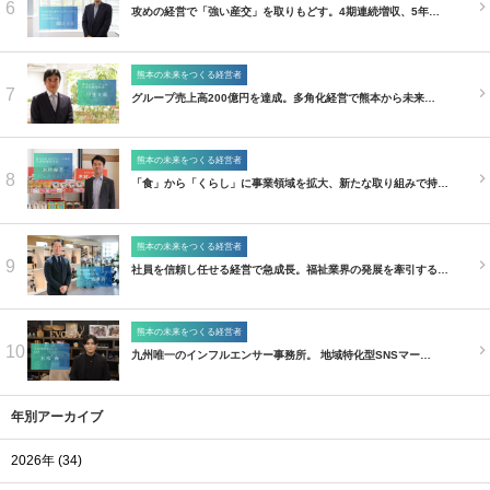
6
攻めの経営で「強い産交」を取りもどす。4期連続増収、5年…
熊本の未来をつくる経営者
7
グループ売上高200億円を達成。多角化経営で熊本から未来…
熊本の未来をつくる経営者
8
「食」から「くらし」に事業領域を拡大、新たな取り組みで持…
熊本の未来をつくる経営者
9
社員を信頼し任せる経営で急成長。福祉業界の発展を牽引する…
熊本の未来をつくる経営者
10
九州唯一のインフルエンサー事務所。 地域特化型SNSマー…
年別アーカイブ
2026年 (34)