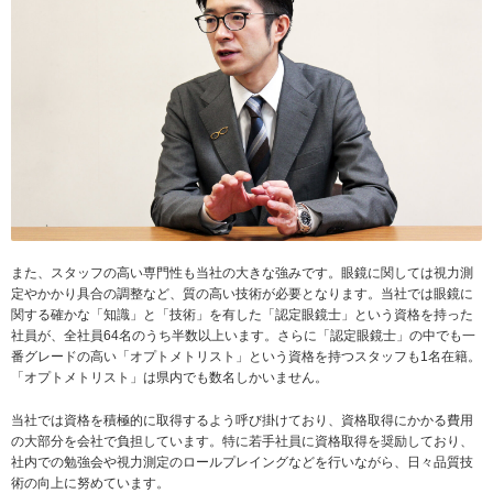
また、スタッフの高い専門性も当社の大きな強みです。眼鏡に関しては視力測
定やかかり具合の調整など、質の高い技術が必要となります。当社では眼鏡に
関する確かな「知識」と「技術」を有した「認定眼鏡士」という資格を持った
社員が、全社員64名のうち半数以上います。さらに「認定眼鏡士」の中でも一
番グレードの高い「オプトメトリスト」という資格を持つスタッフも1名在籍。
「オプトメトリスト」は県内でも数名しかいません。
当社では資格を積極的に取得するよう呼び掛けており、資格取得にかかる費用
の大部分を会社で負担しています。特に若手社員に資格取得を奨励しており、
社内での勉強会や視力測定のロールプレイングなどを行いながら、日々品質技
術の向上に努めています。