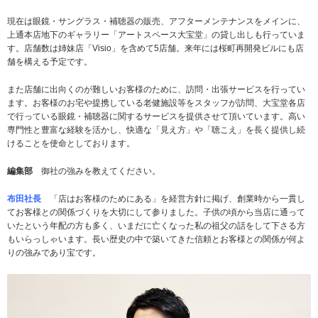
現在は眼鏡・サングラス・補聴器の販売、アフターメンテナンスをメインに、
上通本店地下のギャラリー「アートスペース大宝堂」の貸し出しも行っていま
す。店舗数は姉妹店「Visio」を含めて5店舗。来年には桜町再開発ビルにも店
舗を構える予定です。
また店舗に出向くのが難しいお客様のために、訪問・出張サービスを行ってい
ます。お客様のお宅や提携している老健施設等をスタッフが訪問、大宝堂各店
で行っている眼鏡・補聴器に関するサービスを提供させて頂いています。高い
専門性と豊富な経験を活かし、快適な「見え方」や「聴こえ」を長く提供し続
けることを使命としております。
編集部
御社の強みを教えてください。
布田社長
「店はお客様のためにある」を経営方針に掲げ、創業時から一貫し
てお客様との関係づくりを大切にして参りました。子供の頃から当店に通って
いたという年配の方も多く、いまだに亡くなった私の祖父の話をして下さる方
もいらっしゃいます。長い歴史の中で築いてきた信頼とお客様との関係が何よ
りの強みであり宝です。