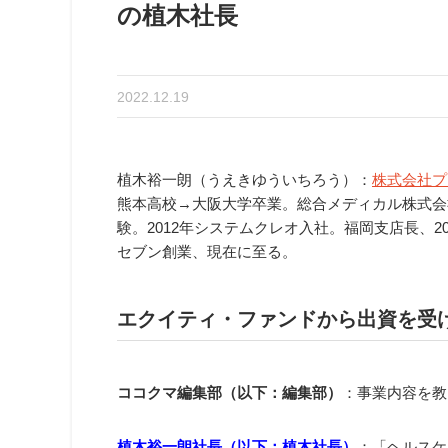
の植木社長
2022.12.19
植木裕一朗（うえきゆういちろう）：
株式会社プ
熊本高校→大阪大学卒業。総合メディカル株式会
験。2012年システムクレオ入社。福岡支店長、2
セブン創業、現在に至る。
エクイティ・ファンドから出資を受
ココクマ編集部（以下：編集部）
：事業内容を教
植木裕一朗社長（以下：植木社長）
：「ヘルスケア