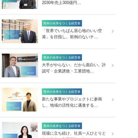
2030年売上300億円…
熊本の未来をつくる経営者
「世界でいちばん居心地のいい空
港」を目指し、前例のないチ…
熊本の未来をつくる経営者
大手がやらない、だから面白い。許
認可・企業誘致・工業団地…
熊本の未来をつくる経営者
新たな事業やプロジェクトに参画
し、地域の活性化に邁進する…
熊本の未来をつくる経営者
現場に立ち続け、社員一人ひとりと