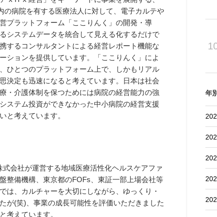
国内の病院を有する医療法人に対して、電子カルテや
営プラットフォーム「ここりんく」の開発・導
るシステムデータを統合して見える化するだけで
1
携するコンサルタントによる経営レポート機能な
ーションを提供しています。「ここりんく」によ
、ひとつのプラットフォーム上で、しかもリアル
思決定も迅速になると考えています。日本は社会
療・介護体制を保つためには病院の経営能力の強
年
システム投資ができなかった中小病院の経営支援
いと考えています。
202
202
202
ーズ株式会社が運営する地域医療活性化ヘルスケアファ
202
盤整備機構、東京都のFOFs、東証一部上場会社等
では、カルチャーを大切にしながら、ゆっくり・
202
たが(笑)、事業の成長可能性を評価いただきました
と考えています。