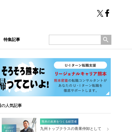
特集記事
週の人気記事
熊本の未来をつくる経営者
九州トップクラスの青果仲卸として