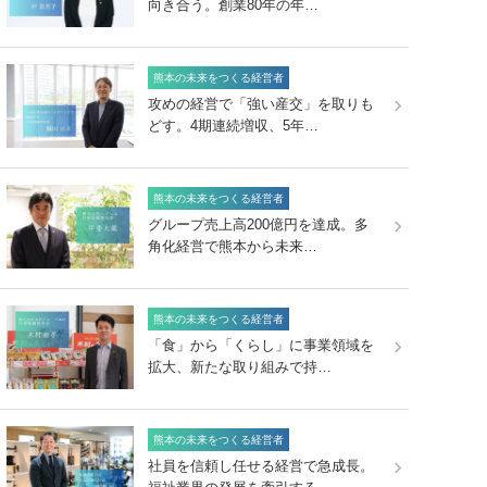
向き合う。創業80年の年…
熊本の未来をつくる経営者
攻めの経営で「強い産交」を取りも
どす。4期連続増収、5年…
熊本の未来をつくる経営者
グループ売上高200億円を達成。多
角化経営で熊本から未来…
熊本の未来をつくる経営者
「食」から「くらし」に事業領域を
拡大、新たな取り組みで持…
熊本の未来をつくる経営者
社員を信頼し任せる経営で急成長。