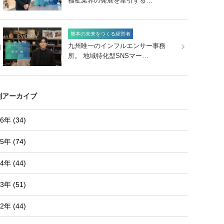
福祉業界の発展を牽引する…
熊本の未来をつくる経営者
0
九州唯一のインフルエンサー事務
所。 地域特化型SNSマー…
別アーカイブ
6年 (34)
5年 (74)
4年 (44)
3年 (51)
2年 (44)