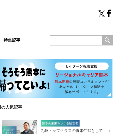
特集記事
週の人気記事
熊本の未来をつくる経営者
九州トップクラスの青果仲卸として