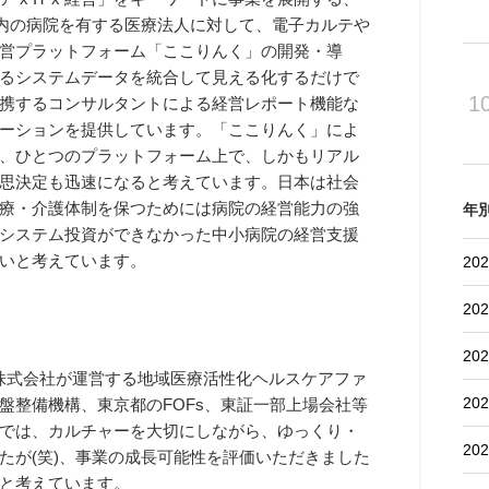
国内の病院を有する医療法人に対して、電子カルテや
営プラットフォーム「ここりんく」の開発・導
るシステムデータを統合して見える化するだけで
1
携するコンサルタントによる経営レポート機能な
ーションを提供しています。「ここりんく」によ
、ひとつのプラットフォーム上で、しかもリアル
思決定も迅速になると考えています。日本は社会
療・介護体制を保つためには病院の経営能力の強
年
システム投資ができなかった中小病院の経営支援
いと考えています。
202
202
202
ーズ株式会社が運営する地域医療活性化ヘルスケアファ
202
盤整備機構、東京都のFOFs、東証一部上場会社等
では、カルチャーを大切にしながら、ゆっくり・
202
たが(笑)、事業の成長可能性を評価いただきました
と考えています。