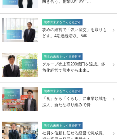
向き合う。創業80年の年…
熊本の未来をつくる経営者
攻めの経営で「強い産交」を取りも
どす。4期連続増収、5年…
熊本の未来をつくる経営者
グループ売上高200億円を達成。多
角化経営で熊本から未来…
熊本の未来をつくる経営者
「食」から「くらし」に事業領域を
拡大、新たな取り組みで持…
熊本の未来をつくる経営者
社員を信頼し任せる経営で急成長。