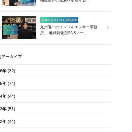
福祉業界の発展を牽引する…
熊本の未来をつくる経営者
0
九州唯一のインフルエンサー事務
所。 地域特化型SNSマー…
別アーカイブ
6年 (32)
5年 (74)
4年 (44)
3年 (51)
2年 (44)