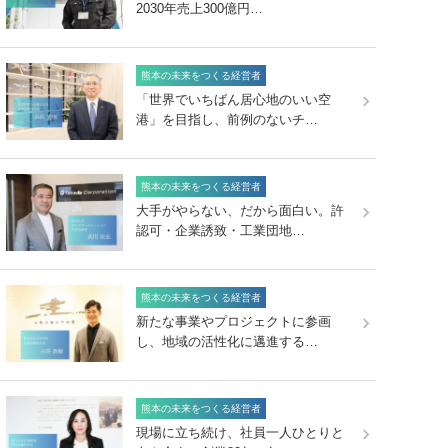
2030年売上300億円…
熊本の未来をつくる経営者
「世界でいちばん居心地のいい空
港」を目指し、前例のないチ…
熊本の未来をつくる経営者
大手がやらない、だから面白い。許
認可・企業誘致・工業団地…
熊本の未来をつくる経営者
新たな事業やプロジェクトに参画
し、地域の活性化に邁進する…
熊本の未来をつくる経営者
現場に立ち続け、社員一人ひとりと