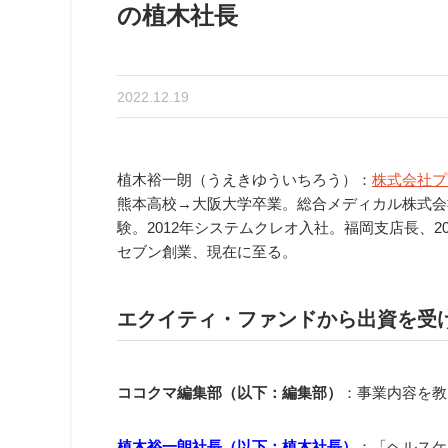
の植木社長
2022.12.19
植木裕一朗（うえきゆういちろう）：
株式会社プ
熊本高校→大阪大学卒業。総合メディカル株式会
験。2012年システムクレオ入社。福岡支店長、2
セブン創業、現在に至る。
エクイティ・ファンドから出資を受
ココクマ編集部（以下：編集部）
：事業内容を教
植木裕一朗社長（以下：植木社長）
：「ヘルスケア