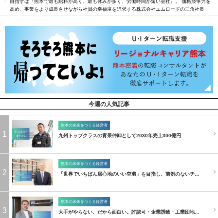
目指すは『熊本で最も給料が高く、最も休みが多く、労働時間が短い会社』。 価格競争力を
高め、事業をより成長させながら社員の幸福度を追求する株式会社エムロードの三角社長
今週の人気記事
熊本の未来をつくる経営者
1
九州トップクラスの青果仲卸として2030年売上300億円…
熊本の未来をつくる経営者
2
「世界でいちばん居心地のいい空港」を目指し、前例のないチ…
熊本の未来をつくる経営者
3
大手がやらない、だから面白い。許認可・企業誘致・工業団地…