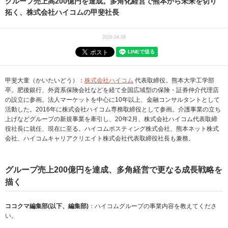
グループ売上高200億円を達成。多角化経営で熊本から未来を切り
拓く、株式会社ハイコムの甲斐社長
2026.04.08
甲斐大童（かいたいどう）：
株式会社ハイコム
代表取締役。熊本大学工学部
卒。肥後銀行、外資系保険会社などを経て全国広域型の保険・証券仲介代理店
の設立に参画。法人マーケットを中心に10年以上、金融コンサルタントとして
活動した。2016年に株式会社ハイコム専務取締役として参画。介護事業の立ち
上げなどグループの新規事業を牽引し、20年2月、株式会社ハイコム代表取締
役社長に就任、現在に至る。ハイコムポスティング株式会社、熊本ネット株式
会社、ハイコムキャリアクリエイト株式会社代表取締役社長も兼務。
グループ売上200億円を達成、多角経営で更なる成長戦略を
描く
ココクマ編集部(以下、編集部)
：ハイコムグループの事業内容を教えてくださ
い。