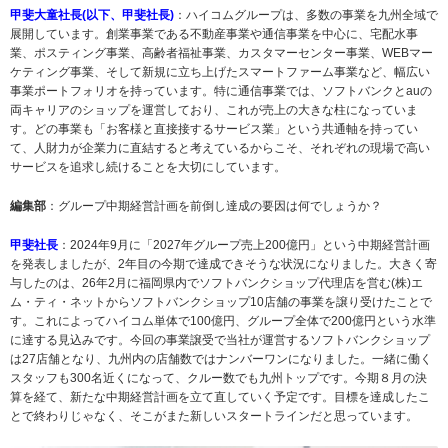
甲斐大童社長(以下、甲斐社長)
：ハイコムグループは、多数の事業を九州全域で
展開しています。創業事業である不動産事業や通信事業を中心に、宅配水事
業、ポスティング事業、高齢者福祉事業、カスタマーセンター事業、WEBマー
ケティング事業、そして新規に立ち上げたスマートファーム事業など、幅広い
事業ポートフォリオを持っています。特に通信事業では、ソフトバンクとauの
両キャリアのショップを運営しており、これが売上の大きな柱になっていま
す。どの事業も「お客様と直接接するサービス業」という共通軸を持ってい
て、人財力が企業力に直結すると考えているからこそ、それぞれの現場で高い
サービスを追求し続けることを大切にしています。
編集部
：グループ中期経営計画を前倒し達成の要因は何でしょうか？
甲斐社長
：2024年9月に「2027年グループ売上200億円」という中期経営計画
を発表しましたが、2年目の今期で達成できそうな状況になりました。大きく寄
与したのは、26年2月に福岡県内でソフトバンクショップ代理店を営む(株)エ
ム・ティ・ネットからソフトバンクショップ10店舗の事業を譲り受けたことで
す。これによってハイコム単体で100億円、グループ全体で200億円という水準
に達する見込みです。今回の事業譲受で当社が運営するソフトバンクショップ
は27店舗となり、九州内の店舗数ではナンバーワンになりました。一緒に働く
スタッフも300名近くになって、クルー数でも九州トップです。今期８月の決
算を経て、新たな中期経営計画を立て直していく予定です。目標を達成したこ
とで終わりじゃなく、そこがまた新しいスタートラインだと思っています。