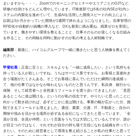
まいますから・・・。ZoomでのモーニングセミナーやエリアごとのOJTなど、
研修の仕掛けをどんどん増やしています。IT推進部では6名の社内SEが社内シ
ステムの内製化を進めていて、生成AIを活用した開発スピードの向上により、
以前は3か月かかっていた開発が1週間で終わるようになりました。在庫管理の
RFID化や自動釣り銭機の導入など、DXも着実に積み重ね、残業ゼロを実現し
ています。働きやすい環境を整えることと、仕事そのものが楽しくなる仕組み
を作ること、その両軸を同時に動かすのが私の考える人材戦略です。
編集部
：最後に、ハイコムグループで一緒に働きたいと思う人物像を教えてく
ださい。
甲斐社長
：正直に言うと、スキルよりも「一緒に成長したい」という気持ちを
持っている人が欲しいですね。うちはサービス業ですから、お客様と直接向き
合う場面がたくさんある。そこでお客様に喜んでいただけた瞬間の達成感っ
て、他の仕事ではなかなか味わえないものだと思うんです。私自身、銀行から
保険、そして経営者へと全然違うフィールドを渡り歩いてきましたが、「意思
あるところに道は開ける」というのが私の信念です。やりたいと思ったことに
向かって動き続ければ、必ずどこかに道は開ける。事業の幅が広がった分、挑
戦できるフィールドも増えました。通信、農業、介護、IT、不動産と、自分の
興味や強みを活かせる場所が必ずある会社になってきたと思っています。「全
員が主役、全員が仲間」という言葉をうちでは大切にしているんですが、誰か
が目立つのではなく、それぞれが自分の持ち場で主役になれる組織を作ってい
きたい。そのために経営者として環境を整え続けることが私の仕事だと思って