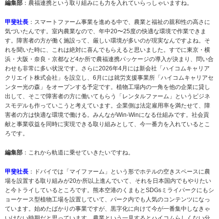
編集部
：農福連携という取り組みにも力を入れていらっしゃいますね。
甲斐社長
：スマートファーム事業を進める中で、農業と福祉の親和性の高さに
気づいたんです。室内農業なので、年中20〜25度の快適な環境で作業できま
す。障害者の方が働く施設って、厳しい環境が多いのが現実なんですよね。そ
れを聞いた時に、これは絶対に喜んでもらえると思いました。すでに東京・横
浜・大阪・奈良・京都など4か所で農福連携パッケージの導入が決まり、問い合
わせも非常に多い状況です。さらに2026年4月には新会社「ハイコムキャリア
クリエイト株式会社」を設立し、6月には就労支援事業所「ハイコムキャリアセ
ンター光の森」をオープンする予定です。植物工場内の一角を他の企業に貸し
出して、そこで障害者の方に働いてもらう「レンタルファーム」というビジネ
スモデルも作っていこうと考えています。企業側は法定雇用率を満たせて、障
害者の方は快適な環境で働ける。みんながWin-Winになる仕組みです。社会貢
献と事業収益を同時に実現できる取り組みとして、今一番力を入れているとこ
ろです。
編集部
：これから軌道に乗せていきたいですね。
甲斐社長
：ドバイでは「マイファーム」という形でホテルの空きスペースに農
場を設置する取り組みが20か所以上進んでいて、それを日本国内でもやりたい
と今トライしているところです。熊本空港のくまもとSDGsミライパークにもシ
ョーケース型植物工場を設置していて、パーク内でも人気のコンテンツになっ
ています。始めたばかりの事業ですが、黒字化に向けて今が一番集中しなきゃ
いけない時期だと思っています。農業という一見するとハイコムらしくない分