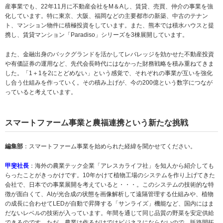
産事業でも、22年11月に不動産会社をM＆Aし、賃貸、売買、仲介の事業を強
化しています。特に東京、大阪、福岡などの主要都市の新築、中古のテナン
ト、マンション物件に積極投資をしています。また、熊本では積水ハウスと提
携し、賃貸マンション「Paradiso」シリーズを3棟展開しています。
また、金融出身のバックグランドを活かしてレバレッジを効かせた不動産投資
や有価証券の運用など、先代会長時代にはなかった財務戦略を積み重ねてきま
した。「1＋1を2にとどめない」という感覚で、それぞれの事業が互いを強化
し合う仕組みを作っていく。その積み上げが、今の200億という数字につなが
っていると考えています。
スマートファーム事業と農福連携という新たな挑戦
編集部
：スマートファーム事業を始められた経緯を聞かせてください。
甲斐社長
：海外の農業テック企業「アレスカライフ社」を知人から紹介しても
らったことがきっかけです。10年かけて植物工場のシステムを作り上げてきた
会社で、日本での事業展開を考えていると・・・。このシステムの技術的な特
徴が面白くて、AIが光合成の状態を画像解析して遠隔管理する仕組みや、植物
の成長に合わせてLEDが自動で昇降する「サンライズ」機能など、国内にはま
だないレベルの技術が入っています。年間を通じて同じ品質の野菜を安定供給
できるのです。ただ、農業は作るだけではビジネスにならないので、販路開拓