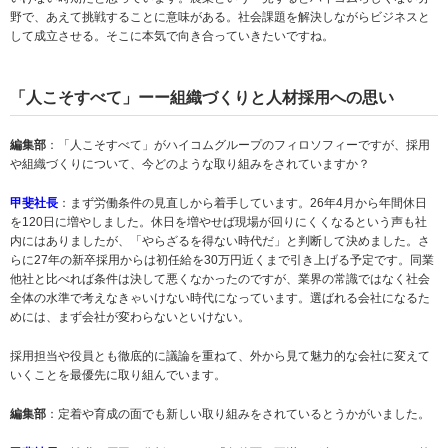
野で、あえて挑戦することに意味がある。社会課題を解決しながらビジネスと
して成立させる。そこに本気で向き合っていきたいですね。
「人こそすべて」ーー組織づくりと人材採用への思い
編集部
：「人こそすべて」がハイコムグループのフィロソフィーですが、採用
や組織づくりについて、今どのような取り組みをされていますか？
甲斐社長
：まず労働条件の見直しから着手しています。26年4月から年間休日
を120日に増やしました。休日を増やせば現場が回りにくくなるという声も社
内にはありましたが、「やらざるを得ない時代だ」と判断して決めました。さ
らに27年の新卒採用からは初任給を30万円近くまで引き上げる予定です。同業
他社と比べれば条件は決して悪くなかったのですが、業界の常識ではなく社会
全体の水準で考えなきゃいけない時代になっています。選ばれる会社になるた
めには、まず会社が変わらないといけない。
採用担当や役員とも徹底的に議論を重ねて、外から見て魅力的な会社に変えて
いくことを最優先に取り組んでいます。
編集部
：定着や育成の面でも新しい取り組みをされているとうかがいました。