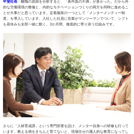
甲斐社長
：離職の原因を分析すると、「条件面の不満」が多かった。だから外
的な労働環境の整備と、内的なモチベーションづくりの両方を同時に進めるこ
とが大事だと思っています。定着施策の一つとして「メンターメンティー制
度」を導入しています。入社した社員に先輩がマンツーマンでついて、シフト
も昼休みも全部一緒に動く。3か月間、徹底的に寄り添う仕組みです。
さらに「人材育成課」という専門部署を設け、メンター自身への研修も行って
います。教える側をきちんと育てないと、現場任せの属人的な教育になってし