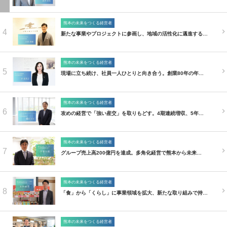
熊本の未来をつくる経営者
4
新たな事業やプロジェクトに参画し、地域の活性化に邁進する…
熊本の未来をつくる経営者
5
現場に立ち続け、社員一人ひとりと向き合う。創業80年の年…
熊本の未来をつくる経営者
6
攻めの経営で「強い産交」を取りもどす。4期連続増収、5年…
熊本の未来をつくる経営者
7
グループ売上高200億円を達成。多角化経営で熊本から未来…
熊本の未来をつくる経営者
8
「食」から「くらし」に事業領域を拡大、新たな取り組みで持…
熊本の未来をつくる経営者