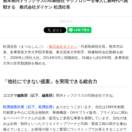
熊本県内トップクラスの印刷会社 テクノロジーを導入し新時代へ挑
戦する 株式会社ダイケン 松茂社長
2018.12.11
松茂信吾（まつもしんご）：
株式会社ダイケン
・代表取締役社長。熊本市出
身。多摩美術大学大学院卒業後、東京芸術大学助手、映像制作会社勤務を経
て、2006年に同社入社。2014年3月に現職就任。26歳から約10年間、多摩美術
大学の非常勤講師を務める。
「他社にできない提案」を実現できる総合力
ココクマ編集部（以下、編集部）
県内トップクラスの印刷会社ですね。
松茂信吾社長（以下、松茂社長）
ありがとうございます。当社は1985年創業、
印刷業を中心に広告企画制作、事務機器・OAサプライ販売、ブライダルに関わ
るペーパーアイテムの企画・販売など多彩な事業を展開しています。当社の強
みは企画・制作といったクリエイティブワークと印刷・製造工程の両方を兼ね
備えていること。お客様の様々なご要望にワンストップでお答えすることがで