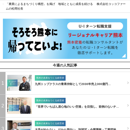
「農業によるまちづくり構想」を掲げ 地域とともに成長を続ける 株式会社コッコファー
ムの松岡社長
今週の人気記事
熊本の未来をつくる経営者
1
九州トップクラスの青果仲卸として2030年売上300億円…
熊本の未来をつくる経営者
2
「世界でいちばん居心地のいい空港」を目指し、前例のないチ…
熊本の未来をつくる経営者
3
大手がやらない、だから面白い。許認可・企業誘致・工業団地…