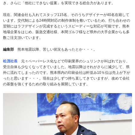
き、さらに「他社にできない提案」を実現できる総合力があります。
現在、関連会社も入れてスタッフ115名、そのうちデザイナーが40名在籍して
います。交代制による24時間対応の制作体制を敷いているため、打ち合わせの
翌朝にはラフデザインが完成するというスピーディーな対応が可能です。熊本
地場企業をはじめ、阪急交通社様、本間ゴルフ様など県外の大手企業からも多
数ご注文頂いています。
編集部
熊本地震以降、苦しい状況もあったとか・・・。
松茂社長
元々ペーパーレス化などで印刷業界のシュリンクが叫ばれており、
受注自体も少なくなってきていました。地震以降はそれがさらに減少して、県
外に流れてしまったのです。熊本県内の印刷会社は軒並み10％位は売上が下が
ったと思います・・・。現在は少しずつ持ち直してきていますが、改めて会社
の基盤を強くするための取り組みを展開しています。