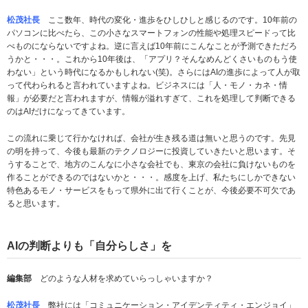
松茂社長
ここ数年、時代の変化・進歩をひしひしと感じるのです。10年前の
パソコンに比べたら、この小さなスマートフォンの性能や処理スピードって比
べものにならないですよね。逆に言えば10年前にこんなことが予測できただろ
うかと・・・。これから10年後は、「アプリ？そんなめんどくさいものもう使
わない」という時代になるかもしれない(笑)。さらにはAIの進歩によって人が取
って代わられると言われていますよね。ビジネスには「人・モノ・カネ・情
報」が必要だと言われますが、情報が溢れすぎて、これを処理して判断できる
のはAIだけになってきています。
この流れに乗じて行かなければ、会社が生き残る道は無いと思うのです。先見
の明を持って、今後も最新のテクノロジーに投資していきたいと思います。そ
うすることで、地方のこんなに小さな会社でも、東京の会社に負けないものを
作ることができるのではないかと・・・。感度を上げ、私たちにしかできない
特色あるモノ・サービスをもって県外に出て行くことが、今後必要不可欠であ
ると思います。
AI
の判断よりも「自分らしさ」を
編集部
どのような人材を求めていらっしゃいますか？
松茂社長
弊社には「コミュニケーション・アイデンティティ・エンジョイ」