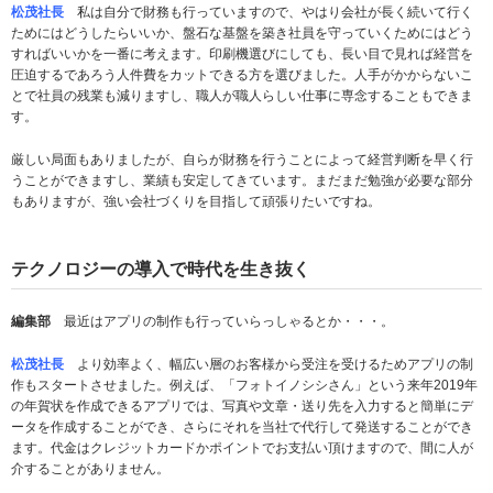
松茂社長
私は自分で財務も行っていますので、やはり会社が長く続いて行く
ためにはどうしたらいいか、盤石な基盤を築き社員を守っていくためにはどう
すればいいかを一番に考えます。印刷機選びにしても、長い目で見れば経営を
圧迫するであろう人件費をカットできる方を選びました。人手がかからないこ
とで社員の残業も減りますし、職人が職人らしい仕事に専念することもできま
す。
厳しい局面もありましたが、自らが財務を行うことによって経営判断を早く行
うことができますし、業績も安定してきています。まだまだ勉強が必要な部分
もありますが、強い会社づくりを目指して頑張りたいですね。
テクノロジーの導入で時代を生き抜く
編集部
最近はアプリの制作も行っていらっしゃるとか・・・。
松茂社長
より効率よく、幅広い層のお客様から受注を受けるためアプリの制
作もスタートさせました。例えば、「フォトイノシシさん」という来年2019年
の年賀状を作成できるアプリでは、写真や文章・送り先を入力すると簡単にデ
ータを作成することができ、さらにそれを当社で代行して発送することができ
ます。代金はクレジットカードかポイントでお支払い頂けますので、間に人が
介することがありません。