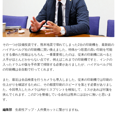
その一つが設備投資です。熊本地震で壊れてしまった2台の印刷機を、最新鋭の
ハイデルベルグ社の印刷機に買い換えました。特殊かつ彩度の高い印刷を可能
とする優れた性能はもちろん、一番重要視したのは、従来の印刷機に比べると
人手がほとんどかからない点です。例えばこれまでの印刷機ですと、インクの
入ったドラムや版を手作業で掃除する必要がありましたが、ハイデルベルグ社
の印刷機は全自動で行ってくれます。
また、最近は全品検査を行うカメラも導入しました。従来の印刷機では印刷の
仕上がりを確認するために、その都度印刷のスピードを落とす必要がありまし
た。今回導入したカメラはAIがミスプリントを検知して、ミスがあれば付箋を
挟んでくれます。この2つを整備している会社は熊本にはほかに無いと思いま
す。
編集部
生産性アップ・人件費カットに繋がりますね。