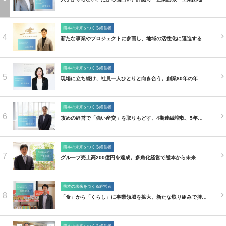
熊本の未来をつくる経営者
4
新たな事業やプロジェクトに参画し、地域の活性化に邁進する…
熊本の未来をつくる経営者
5
現場に立ち続け、社員一人ひとりと向き合う。創業80年の年…
熊本の未来をつくる経営者
6
攻めの経営で「強い産交」を取りもどす。4期連続増収、5年…
熊本の未来をつくる経営者
7
グループ売上高200億円を達成。多角化経営で熊本から未来…
熊本の未来をつくる経営者
8
「食」から「くらし」に事業領域を拡大、新たな取り組みで持…