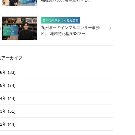
福祉業界の発展を牽引する…
熊本の未来をつくる経営者
0
九州唯一のインフルエンサー事務
所。 地域特化型SNSマー…
別アーカイブ
6年 (33)
5年 (74)
4年 (44)
3年 (51)
2年 (44)