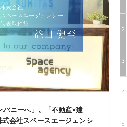
2
3
4
ンパニーへ」。「不動産×建
株式会社スペースエージェンシ
5