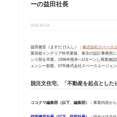
ーの益田社長
2026.03.24
益田健至（ますだ けんし）：
株式会社スペース
業高校インテリア科卒業後、東京の設計事務所に
ンⅡ部を卒業。1996年熊本へUターンし商業施設
ェンシー創業、07年株式会社スペースエージェ
脱注文住宅、「不動産を起点とした
ココクマ編集部（以下、編集部）
：事業内容から
益田健至社長（以下、益田社長）
：現在は注文住宅