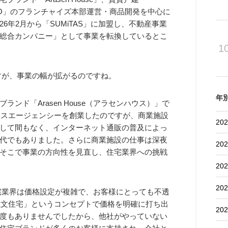
ACO」のフランチャイズ本部運営・商品開発を中心に
年2月から「SUMiTAS」に加盟し、不動産事業
総合カンパニー」として事業を転換しているとこ
1
いですが、事業の幅が拡がるのですね。
年
ンド「Arasen House（アラセンハウス）」で
ースエージェンシーを創業したのですが、商業施設
202
して間もなく、インターネット通販の普及によっ
代でもありました。さらに商業施設の仕事は深夜
202
そこで事業の方向性を見直し、住宅業界への挑戦
202
202
す。住宅業界は価格設定が複雑で、お客様にとっても不透
注文住宅」というコンセプトで価格を明確に打ち出
202
度もありませんでしたから、他社がやっていない