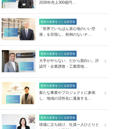
2030年売上300億円…
熊本の未来をつくる経営者
「世界でいちばん居心地のいい空
港」を目指し、前例のないチ…
熊本の未来をつくる経営者
大手がやらない、だから面白い。許
認可・企業誘致・工業団地…
熊本の未来をつくる経営者
新たな事業やプロジェクトに参画
し、地域の活性化に邁進する…
熊本の未来をつくる経営者
現場に立ち続け、社員一人ひとりと