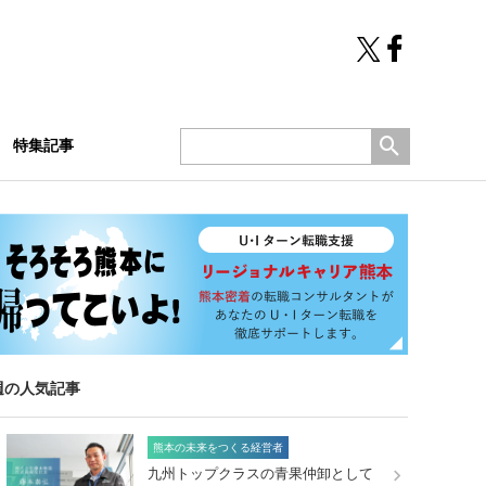
特集記事
週の人気記事
熊本の未来をつくる経営者
九州トップクラスの青果仲卸として