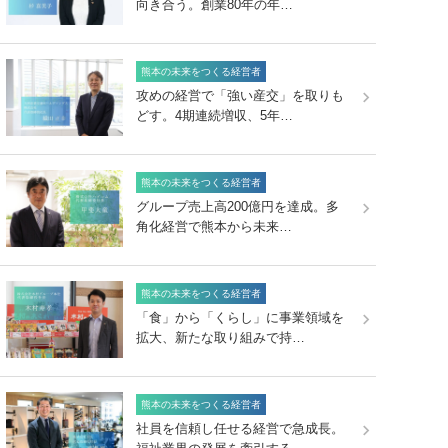
向き合う。創業80年の年…
熊本の未来をつくる経営者
攻めの経営で「強い産交」を取りも
どす。4期連続増収、5年…
熊本の未来をつくる経営者
グループ売上高200億円を達成。多
角化経営で熊本から未来…
熊本の未来をつくる経営者
「食」から「くらし」に事業領域を
拡大、新たな取り組みで持…
熊本の未来をつくる経営者
社員を信頼し任せる経営で急成長。