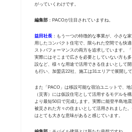
がっていくわけです。
編集部
：PACOが注目されていますね。
益田社長
：もう一つの特徴的な事業が、小さな家ブ
用したコンパクト住宅で、限られた空間でも快適
ストパフォーマンスの両方を追求しています。「
実際にはそこまで広さを必要としていない方も多
設など、様々な用途で活用できる住まいとして開発
も行い、加盟店22社、施工は31エリアで展開して
また「PACO」は移設可能な宿泊ユニットで、
（災害）には仮設住宅として活用するモデルを構
より最短50日で完成します。実際に能登半島地震
被災された方々の住まいとして活用されました。
はとても大きな意味があると感じています。
編集部
：モバイル建築とは新たな発想ですね。