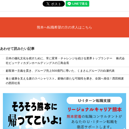
熊本へ転職希望の方の求人はこちら
あわせて読みたい記事
日本の儀礼文化を残すために、常に変革・チャレンジを続ける業界トップランナー 株式会
社ビューティカダンホールディングスの三島会長
顧客第一主義を貫き、グループ売上500億円に導いた、くまさんグループの白瀬代表
食と健康を支える麦のスペシャリスト。穀物の新たな可能性を磨き、全国へ発信！西田精麦
の西田社長