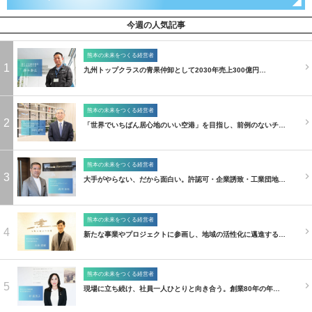
今週の人気記事
熊本の未来をつくる経営者
1
九州トップクラスの青果仲卸として2030年売上300億円…
熊本の未来をつくる経営者
2
「世界でいちばん居心地のいい空港」を目指し、前例のないチ…
熊本の未来をつくる経営者
3
大手がやらない、だから面白い。許認可・企業誘致・工業団地…
熊本の未来をつくる経営者
4
新たな事業やプロジェクトに参画し、地域の活性化に邁進する…
熊本の未来をつくる経営者
5
現場に立ち続け、社員一人ひとりと向き合う。創業80年の年…