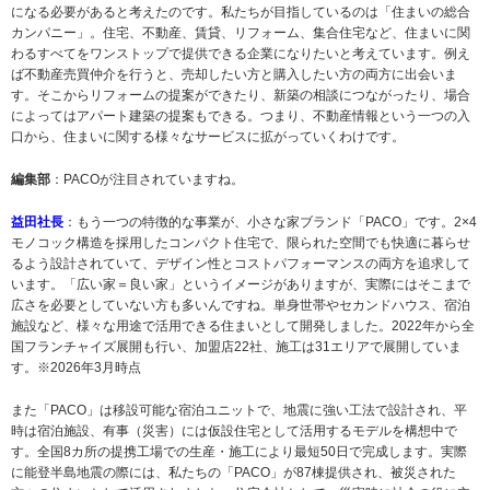
になる必要があると考えたのです。私たちが目指しているのは「住まいの総合
カンパニー」。住宅、不動産、賃貸、リフォーム、集合住宅など、住まいに関
わるすべてをワンストップで提供できる企業になりたいと考えています。例え
ば不動産売買仲介を行うと、売却したい方と購入したい方の両方に出会いま
す。そこからリフォームの提案ができたり、新築の相談につながったり、場合
によってはアパート建築の提案もできる。つまり、不動産情報という一つの入
口から、住まいに関する様々なサービスに拡がっていくわけです。
編集部
：PACOが注目されていますね。
益田社長
：もう一つの特徴的な事業が、小さな家ブランド「PACO」です。2×4
モノコック構造を採用したコンパクト住宅で、限られた空間でも快適に暮らせ
るよう設計されていて、デザイン性とコストパフォーマンスの両方を追求して
います。「広い家＝良い家」というイメージがありますが、実際にはそこまで
広さを必要としていない方も多いんですね。単身世帯やセカンドハウス、宿泊
施設など、様々な用途で活用できる住まいとして開発しました。2022年から全
国フランチャイズ展開も行い、加盟店22社、施工は31エリアで展開していま
す。※2026年3月時点
また「PACO」は移設可能な宿泊ユニットで、地震に強い工法で設計され、平
時は宿泊施設、有事（災害）には仮設住宅として活用するモデルを構想中で
す。全国8カ所の提携工場での生産・施工により最短50日で完成します。実際
に能登半島地震の際には、私たちの「PACO」が87棟提供され、被災された