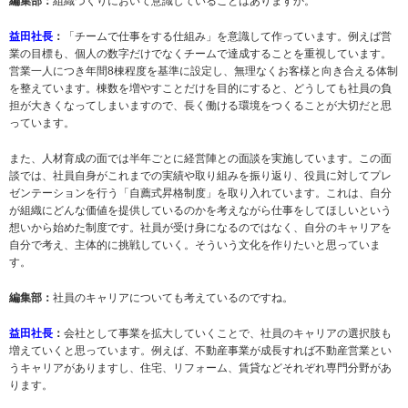
編集部：
組織づくりにおいて意識していることはありますか。
益田社長
：
「チームで仕事をする仕組み」を意識して作っています。例えば営
業の目標も、個人の数字だけでなくチームで達成することを重視しています。
営業一人につき年間8棟程度を基準に設定し、無理なくお客様と向き合える体制
を整えています。棟数を増やすことだけを目的にすると、どうしても社員の負
担が大きくなってしまいますので、長く働ける環境をつくることが大切だと思
っています。
また、人材育成の面では半年ごとに経営陣との面談を実施しています。この面
談では、社員自身がこれまでの実績や取り組みを振り返り、役員に対してプレ
ゼンテーションを行う「自薦式昇格制度」を取り入れています。これは、自分
が組織にどんな価値を提供しているのかを考えながら仕事をしてほしいという
想いから始めた制度です。社員が受け身になるのではなく、自分のキャリアを
自分で考え、主体的に挑戦していく。そういう文化を作りたいと思っていま
す。
編集部：
社員のキャリアについても考えているのですね。
益田社長
：
会社として事業を拡大していくことで、社員のキャリアの選択肢も
増えていくと思っています。例えば、不動産事業が成長すれば不動産営業とい
うキャリアがありますし、住宅、リフォーム、賃貸などそれぞれ専門分野があ
ります。