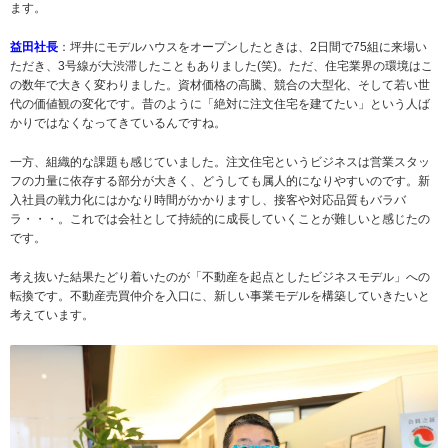
ます。
益田社長
：坪井にモデルハウスをオープンしたときは、2日間で75組に来場い
ただき、3号線が大渋滞したこともありました(笑)。ただ、住宅業界の環境はこ
の数年で大きく変わりました。資材価格の高騰、競合の大型化、そして若い世
代の価値観の変化です。昔のように「絶対に注文住宅を建てたい」という人ば
かりではなくなってきているんですね。
一方、組織的な課題も感じていました。注文住宅というビジネスは営業スタッ
フの力量に依存する部分が大きく、どうしても属人的になりやすいのです。新
入社員の戦力化にはかなり時間がかかりますし、接客や対応品質もバラバ
ラ・・・。これでは会社として持続的に成長していくことが難しいと感じたの
です。
考え抜いた結果たどり着いたのが「不動産を起点としたビジネスモデル」への
転換です。不動産売買仲介を入口に、新しい事業モデルを構築していきたいと
考えています。