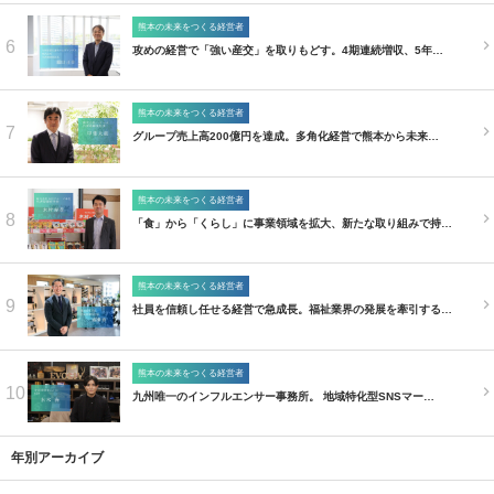
熊本の未来をつくる経営者
6
攻めの経営で「強い産交」を取りもどす。4期連続増収、5年…
熊本の未来をつくる経営者
7
グループ売上高200億円を達成。多角化経営で熊本から未来…
熊本の未来をつくる経営者
8
「食」から「くらし」に事業領域を拡大、新たな取り組みで持…
熊本の未来をつくる経営者
9
社員を信頼し任せる経営で急成長。福祉業界の発展を牽引する…
熊本の未来をつくる経営者
10
九州唯一のインフルエンサー事務所。 地域特化型SNSマー…
年別アーカイブ