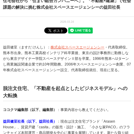
住宅会社から「住まい総合カンパニーへ」。「不動産×建築」で社会
課題の解決に挑む株式会社スペースエージェンシーの益田社長
2026.03.24
益田健至（ますだ けんし）：
株式会社スペースエージェンシー
・代表取締役。
熊本市出身。熊本工業高校インテリア科卒業後、東京の設計事務所に勤務しな
がら東京デザイナー学院スペースデザインⅡ部を卒業。1996年熊本へUターン
し商業施設関連企業で約10年間勤務。2006年スペースエージェンシー創業、07
年株式会社スペースエージェンシー設立、代表取締役就任、現在に至る。
脱注文住宅、「不動産を起点としたビジネスモデル」への
大転換
ココクマ編集部（以下、編集部）
：事業内容から教えてください。
益田健至社長（以下、益田社長）
：現在は注文住宅ブランド「Arasen
House」、賃貸戸建「casita」の販売・設計・施工、「小さな家PACO」のフラ
ンチャイズ本部運営・商品開発を中心に事業を展開しています。新たな取り組