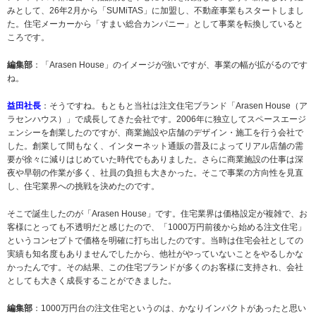
みとして、26年2月から「SUMiTAS」に加盟し、不動産事業もスタートしまし
た。住宅メーカーから「すまい総合カンパニー」として事業を転換していると
ころです。
編集部
：「Arasen House」のイメージが強いですが、事業の幅が拡がるのです
ね。
益田社長
：そうですね。もともと当社は注文住宅ブランド「Arasen House（ア
ラセンハウス）」で成長してきた会社です。2006年に独立してスペースエージ
ェンシーを創業したのですが、商業施設や店舗のデザイン・施工を行う会社で
した。創業して間もなく、インターネット通販の普及によってリアル店舗の需
要が徐々に減りはじめていた時代でもありました。さらに商業施設の仕事は深
夜や早朝の作業が多く、社員の負担も大きかった。そこで事業の方向性を見直
し、住宅業界への挑戦を決めたのです。
そこで誕生したのが「Arasen House」です。住宅業界は価格設定が複雑で、お
客様にとっても不透明だと感じたので、「1000万円前後から始める注文住宅」
というコンセプトで価格を明確に打ち出したのです。当時は住宅会社としての
実績も知名度もありませんでしたから、他社がやっていないことをやるしかな
かったんです。その結果、この住宅ブランドが多くのお客様に支持され、会社
としても大きく成長することができました。
編集部
：1000万円台の注文住宅というのは、かなりインパクトがあったと思い