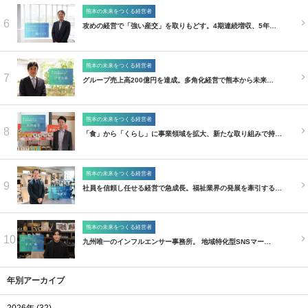
熊本の未来をつくる経営者
6
攻めの経営で「強い産交」を取りもどす。4期連続増収、5年…
熊本の未来をつくる経営者
7
グループ売上高200億円を達成。多角化経営で熊本から未来…
熊本の未来をつくる経営者
8
「食」から「くらし」に事業領域を拡大、新たな取り組みで持…
熊本の未来をつくる経営者
9
社員を信頼し任せる経営で急成長。福祉業界の発展を牽引する…
熊本の未来をつくる経営者
10
九州唯一のインフルエンサー事務所。 地域特化型SNSマー…
年別アーカイブ
2026年 (32)