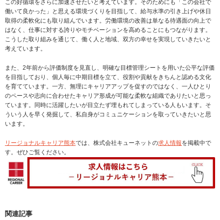
この好循環をさらに加速させたいと考えています。そのためにも「この会社で
働いて良かった」と思える環境づくりを目指して、給与水準の引き上げや休日
取得の柔軟化にも取り組んでいます。労働環境の改善は単なる待遇面の向上で
はなく、仕事に対する誇りやモチベーションを高めることにもつながります。
こうした取り組みを通じて、働く人と地域、双方の幸せを実現していきたいと
考えています。
また、2年前から評価制度を見直し、明確な目標管理シートを用いた公平な評価
を目指しており、個人毎に中期目標を立て、役割や貢献をきちんと認める文化
を育てています。一方、無理にキャリアアップを促すのではなく、一人ひとり
のペースや志向に合わせたキャリア形成が可能な柔軟な組織でありたいと思っ
ています。同時に活躍したいが目立たず埋もれてしまっている人もいます。そ
ういう人を早く発掘して、私自身がコミュニケーションを取っていきたいと思
います。
リージョナルキャリア熊本
では、株式会社キューネットの
求人情報
を掲載中で
す。ぜひご覧ください。
関連記事