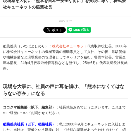
現場感を大切に「熊本を日本一安全な街に」を実現に導く、株式会
社キューネットの稲葉社長
2025.12.24
稲葉義典（いなばよしのり）：
株式会社キューネット
代表取締役社長。2000年
に株式会社キューネットの機械警備の機動隊員として入社。その後、常駐警備
や機械警備など現場業務の管理者としてキャリアを積む。警備本部長、営業企
画本部長、24年4月代表取締役専務などを歴任し、25年6月に代表取締役社長就
任。
現場を大事に、社員の声に耳を傾け、「熊本になくてはな
らない存在」になる
ココクマ編集部（以下、編集部）
：社長就任おめでとうございます。これまで
のご経歴についてお聞かせください。
稲葉義典社長（以下、稲葉社長）
：私は2000年9月にキューネットに入社しま
した。当時は、警備という職業に対して特別な認識があったわけではなく、紹