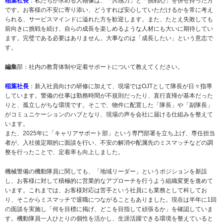
稲葉社長
：私たちが求める人物像は、「共感力」と「挑戦心」を併せ持った方
です。お客様の不安に寄り添い、どうすれば安心していただけるかを常に考え
られる、サービスマインドに溢れた方を歓迎します。また、たとえ失敗しても
前向きに挑戦を続け、自らの成長を楽しめるような人材にも大いに期待してい
ます。完璧である必要はありません。大事なのは「成長したい」という意志で
す。
編集
部：社内の教育体制や定着サポートについて教えてください。
稲葉社長
：新入社員向けの研修に加えて、現場ではOJTとして隊長が日々指導
しています。警備の仕事は勤務時間が不規則だったり、直行直帰が基本だった
りと、孤立しがちな環境です。そこで、物件に配置した「隊長」や「副隊長」
がコミュニケーションのハブとなり、現場の声を会社に届ける仕組みを整えて
います。
また、2025年に「キャリアサポート部」という専門部署を立ち上げ、専任担当
者が、入社後定期的に面談を行い、不安の解消や配属先のミスマッチなどの調
整を行ったことで、定着率も向上しました。
機械警備の機動隊員に関しても、「地域リーダー」というポジションを新設
し、お客様に対して積極的に営業的なアプローチを行うよう組織変更を進めて
います。これまでは、お客様対応は苦手という社員にも業務として科してお
り、そこからミスマッチで退職につながることもありました。現在は半年に1回
の面談を実施し「何を目標に掲げ、どこを目指して頑張るか」を確認していま
す。機動隊員一人ひとりの個性を活かし、生涯活躍できる環境を整えていると