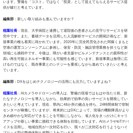
います。警備を「コスト」ではなく「投資」として捉えてもらえるサービス提
供が鍵だと考えています。
編集部
：新しい取り組みも進んでいますか？
稲葉社長
：現在、大学病院と連携して退院後の患者さんの見守りサービスを研
究中です。また、蓄積データを活用した人流解析サービスの開発計画など、新
規事業の種も着実に蒔かれています。2020年に完全民営化された阿蘇くまもと
空港の運営コンソーシアムに参画し、保安・防災・施設管理業務を担うなど新
領域にも挑戦中です。今後は、障がい者支援やビルメンテナンスとの親和性が
高い再生可能エネルギー事業にも可能性を感じています。新規事業は無理に広
げるのではなく、既存事業とのシナジーを重視しながら進めていきたいと考え
ています。
編集部
：DXをはじめテクノロジーの活用にも注力していますよね？
稲葉社長
：AIカメラやドローンの導入は、警備の現場ではもはや当たり前。新
たなテクノロジーを導入しながら、効果的で効率の良いサービスを開発してい
きたいと考えています。現在、県内に48か所の拠点を持ち、24時間体制で管制
センターが稼働していますが、将来的にはDXによって、現場の機動隊員がより
きめ細やかな対応ができることを可能にしながら、省人化をきっかけにキャリ
アアップや新しい事業に挑戦できる体制を目指しています。AIカメラやIoTデバ
イスを活用し、地域住民が一次対応を行い、我々が二次対応を行うようなハイ
ブリッド型の警備体制も視野に入れています。