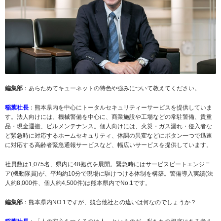
編集部
：あらためてキューネットの特色や強みについて教えてください。
稲葉社長
：熊本県内を中心にトータルセキュリティーサービスを提供していま
す。法人向けには、機械警備を中心に、商業施設や工場などの常駐警備、貴重
品・現金運搬、ビルメンテナンス。個人向けには、火災・ガス漏れ・侵入者な
ど緊急時に対応するホームセキュリティ、体調の異変などにボタン一つで迅速
に対応する高齢者緊急通報サービスなど、幅広いサービスを提供しています。
社員数は1,075名、県内に48拠点を展開。緊急時にはサービスビートエンジニ
ア(機動隊員)が、平均約10分で現場に駆けつける体制を構築。警備導入実績(法
人約8,000件、個人約4,500件)は熊本県内でNo.1です。
編集部
：熊本県内NO.1ですが、競合他社との違いは何なのでしょうか？