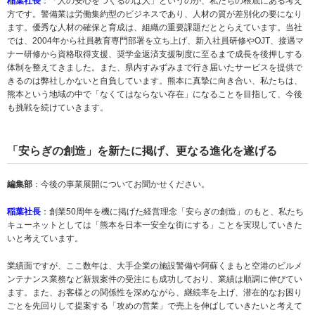
稲葉社長
：「人の安心をつくるのは人」というのが、私たちの根底にある考え
方です。警備業は労働集約型のビジネスであり、人材の質が差別化の要になり
ます。優秀な人材の確保と育成は、組織の重要課題だととらえています。当社
では、2004年から社員教育専門部署を立ち上げ、新入社員研修やOJT、接遇マ
ナー研修から資格取得支援、奨学金返済支援制度に至るまで成長を後押しする
体制を整えてきました。また、県内すみずみまで行き届いたサービスを提供で
きるのは弊社しかないと自負しています。熊本に真摯に向き合い、私たちは、
熊本という地域の中で「なくてはならない存在」になることを目指して、今後
も挑戦を続けていきます。
「安らぎの創造」を新たに掲げ、更なる進化を遂げる
編集部
：今後の事業展開についてお聞かせください。
稲葉社長
：創業50周年を機に掲げた経営理念「安らぎの創造」のもと、私たち
キューネットとしては「熊本を日本一安全な街にする」ことを実現していきた
いと考えています。
業績面ですが、ここ数年は、大手企業の施設警備や阿蘇くまもと空港のビルメ
ンテナンス業務など新規案件の受注にも成功しており、業績は順調に伸びてい
ます。また、お客様との関係性を深めながら、継続率を上げ、潜在的なお困り
ごとを先回りして提案する「攻めの営業」で売上を伸ばしていきたいと考えて