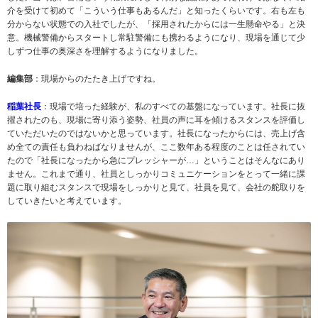
介を受けて初めて「こういう仕事もあるんだ」と知ったくらいです。右も左も
分からない状態での入社でしたが、「採用されたからには一生懸命やる」と決
意。機械警備からスタートし常駐警備にも携わるようになり、現場を通じて少
しずつ仕事の奥深さを理解するようになりました。
編集部
：現場からのたたき上げですね。
稲葉社長
：現場で培った経験が、私のすべての基盤になっています。社長に抜
擢されたのも、現場に寄り添う姿勢、社員の声に耳を傾けるスタンスを評価し
ていただいたのではないかと思っています。社長になったからには、売上げ含
め全ての責任も負わねばなりませんが、ここ数年ある程度のことは任されてい
たので「社長になったから急にプレッシャーが…」ということはそんなにあり
ません。これまで通り、社員としっかりコミュニケーションをとって一緒に課
題に取り組むスタンスで現場をしっかりと見て、社員を見て、会社の舵取りを
していきたいと考えています。