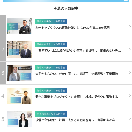
今週の人気記事
熊本の未来をつくる経営者
1
九州トップクラスの青果仲卸として2030年売上300億円…
熊本の未来をつくる経営者
2
「世界でいちばん居心地のいい空港」を目指し、前例のないチ…
熊本の未来をつくる経営者
3
大手がやらない、だから面白い。許認可・企業誘致・工業団地…
熊本の未来をつくる経営者
4
新たな事業やプロジェクトに参画し、地域の活性化に邁進する…
熊本の未来をつくる経営者
5
現場に立ち続け、社員一人ひとりと向き合う。創業80年の年…