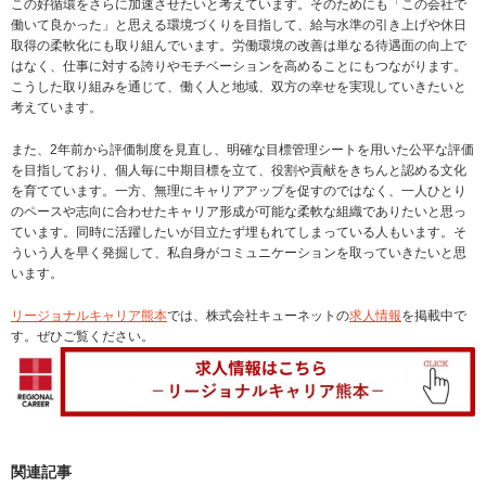
この好循環をさらに加速させたいと考えています。そのためにも「この会社で
働いて良かった」と思える環境づくりを目指して、給与水準の引き上げや休日
取得の柔軟化にも取り組んでいます。労働環境の改善は単なる待遇面の向上で
はなく、仕事に対する誇りやモチベーションを高めることにもつながります。
こうした取り組みを通じて、働く人と地域、双方の幸せを実現していきたいと
考えています。
また、2年前から評価制度を見直し、明確な目標管理シートを用いた公平な評価
を目指しており、個人毎に中期目標を立て、役割や貢献をきちんと認める文化
を育てています。一方、無理にキャリアアップを促すのではなく、一人ひとり
のペースや志向に合わせたキャリア形成が可能な柔軟な組織でありたいと思っ
ています。同時に活躍したいが目立たず埋もれてしまっている人もいます。そ
ういう人を早く発掘して、私自身がコミュニケーションを取っていきたいと思
います。
リージョナルキャリア熊本
では、株式会社キューネットの
求人情報
を掲載中で
す。ぜひご覧ください。
関連記事