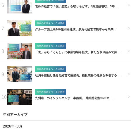
熊本の未来をつくる経営者
6
攻めの経営で「強い産交」を取りもどす。4期連続増収、5年…
熊本の未来をつくる経営者
7
グループ売上高200億円を達成。多角化経営で熊本から未来…
熊本の未来をつくる経営者
8
「食」から「くらし」に事業領域を拡大、新たな取り組みで持…
熊本の未来をつくる経営者
9
社員を信頼し任せる経営で急成長。福祉業界の発展を牽引する…
熊本の未来をつくる経営者
10
九州唯一のインフルエンサー事務所。 地域特化型SNSマー…
年別アーカイブ
2026年 (33)