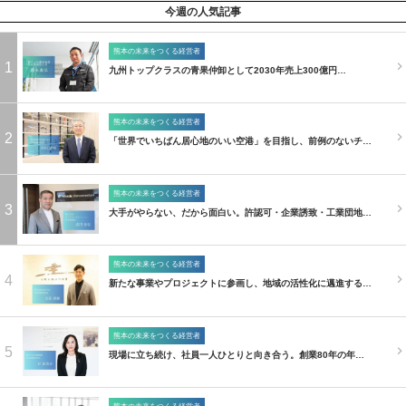
今週の人気記事
熊本の未来をつくる経営者
1
九州トップクラスの青果仲卸として2030年売上300億円…
熊本の未来をつくる経営者
2
「世界でいちばん居心地のいい空港」を目指し、前例のないチ…
熊本の未来をつくる経営者
3
大手がやらない、だから面白い。許認可・企業誘致・工業団地…
熊本の未来をつくる経営者
4
新たな事業やプロジェクトに参画し、地域の活性化に邁進する…
熊本の未来をつくる経営者
5
現場に立ち続け、社員一人ひとりと向き合う。創業80年の年…