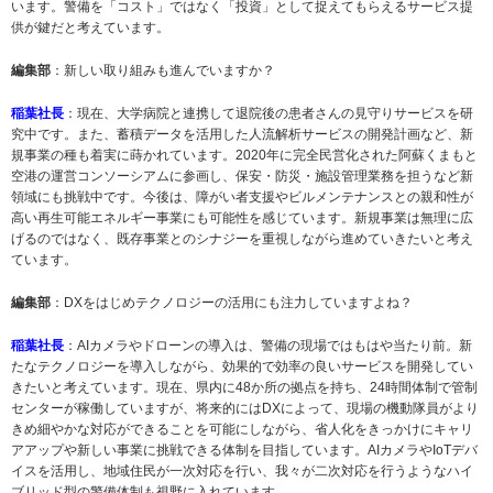
います。警備を「コスト」ではなく「投資」として捉えてもらえるサービス提
供が鍵だと考えています。
編集部
：新しい取り組みも進んでいますか？
稲葉社長
：現在、大学病院と連携して退院後の患者さんの見守りサービスを研
究中です。また、蓄積データを活用した人流解析サービスの開発計画など、新
規事業の種も着実に蒔かれています。2020年に完全民営化された阿蘇くまもと
空港の運営コンソーシアムに参画し、保安・防災・施設管理業務を担うなど新
領域にも挑戦中です。今後は、障がい者支援やビルメンテナンスとの親和性が
高い再生可能エネルギー事業にも可能性を感じています。新規事業は無理に広
げるのではなく、既存事業とのシナジーを重視しながら進めていきたいと考え
ています。
編集部
：DXをはじめテクノロジーの活用にも注力していますよね？
稲葉社長
：AIカメラやドローンの導入は、警備の現場ではもはや当たり前。新
たなテクノロジーを導入しながら、効果的で効率の良いサービスを開発してい
きたいと考えています。現在、県内に48か所の拠点を持ち、24時間体制で管制
センターが稼働していますが、将来的にはDXによって、現場の機動隊員がより
きめ細やかな対応ができることを可能にしながら、省人化をきっかけにキャリ
アアップや新しい事業に挑戦できる体制を目指しています。AIカメラやIoTデバ
イスを活用し、地域住民が一次対応を行い、我々が二次対応を行うようなハイ
ブリッド型の警備体制も視野に入れています。