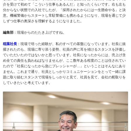
介を受けて初めて「こういう仕事もあるんだ」と知ったくらいです。右も左も
分からない状態での入社でしたが、「採用されたからには一生懸命やる」と決
意。機械警備からスタートし常駐警備にも携わるようになり、現場を通じて少
しずつ仕事の奥深さを理解するようになりました。
編集部
：現場からのたたき上げですね。
稲葉社長
：現場で培った経験が、私のすべての基盤になっています。社長に抜
擢されたのも、現場に寄り添う姿勢、社員の声に耳を傾けるスタンスを評価し
ていただいたのではないかと思っています。社長になったからには、売上げ含
め全ての責任も負わねばなりませんが、ここ数年ある程度のことは任されてい
たので「社長になったから急にプレッシャーが…」ということはそんなにあり
ません。これまで通り、社員としっかりコミュニケーションをとって一緒に課
題に取り組むスタンスで現場をしっかりと見て、社員を見て、会社の舵取りを
していきたいと考えています。