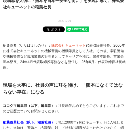
現場感を大切に「熊本を日本一安全な街に」を実現に導く、株式会
社キューネットの稲葉社長
2025.12.24
稲葉義典（いなばよしのり）：
株式会社キューネット
代表取締役社長。2000年
に株式会社キューネットの機械警備の機動隊員として入社。その後、常駐警備
や機械警備など現場業務の管理者としてキャリアを積む。警備本部長、営業企
画本部長、24年4月代表取締役専務などを歴任し、25年6月に代表取締役社長就
任。
現場を大事に、社員の声に耳を傾け、「熊本になくてはな
らない存在」になる
ココクマ編集部（以下、編集部）
：社長就任おめでとうございます。これまで
のご経歴についてお聞かせください。
稲葉義典社長（以下、稲葉社長）
：私は2000年9月にキューネットに入社しま
した。当時は、警備という職業に対して特別な認識があったわけではなく、紹