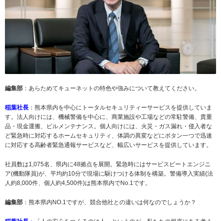
編集部
：あらためてキューネットの特色や強みについて教えてください。
稲葉社長
：熊本県内を中心にトータルセキュリティーサービスを提供していま
す。法人向けには、機械警備を中心に、商業施設や工場などの常駐警備、貴重
品・現金運搬、ビルメンテナンス。個人向けには、火災・ガス漏れ・侵入者な
ど緊急時に対応するホームセキュリティ、体調の異変などにボタン一つで迅速
に対応する高齢者緊急通報サービスなど、幅広いサービスを提供しています。
社員数は1,075名、県内に48拠点を展開。緊急時にはサービスビートエンジニ
ア(機動隊員)が、平均約10分で現場に駆けつける体制を構築。警備導入実績(法
人約8,000件、個人約4,500件)は熊本県内でNo.1です。
編集部
：熊本県内NO.1ですが、競合他社との違いは何なのでしょうか？