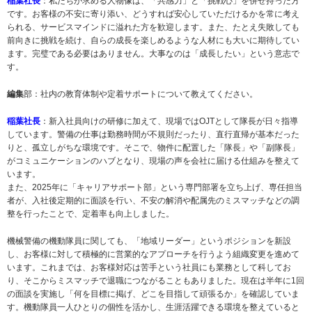
稲葉社長
：私たちが求める人物像は、「共感力」と「挑戦心」を併せ持った方
です。お客様の不安に寄り添い、どうすれば安心していただけるかを常に考え
られる、サービスマインドに溢れた方を歓迎します。また、たとえ失敗しても
前向きに挑戦を続け、自らの成長を楽しめるような人材にも大いに期待してい
ます。完璧である必要はありません。大事なのは「成長したい」という意志で
す。
編集
部：社内の教育体制や定着サポートについて教えてください。
稲葉社長
：新入社員向けの研修に加えて、現場ではOJTとして隊長が日々指導
しています。警備の仕事は勤務時間が不規則だったり、直行直帰が基本だった
りと、孤立しがちな環境です。そこで、物件に配置した「隊長」や「副隊長」
がコミュニケーションのハブとなり、現場の声を会社に届ける仕組みを整えて
います。
また、2025年に「キャリアサポート部」という専門部署を立ち上げ、専任担当
者が、入社後定期的に面談を行い、不安の解消や配属先のミスマッチなどの調
整を行ったことで、定着率も向上しました。
機械警備の機動隊員に関しても、「地域リーダー」というポジションを新設
し、お客様に対して積極的に営業的なアプローチを行うよう組織変更を進めて
います。これまでは、お客様対応は苦手という社員にも業務として科してお
り、そこからミスマッチで退職につながることもありました。現在は半年に1回
の面談を実施し「何を目標に掲げ、どこを目指して頑張るか」を確認していま
す。機動隊員一人ひとりの個性を活かし、生涯活躍できる環境を整えていると