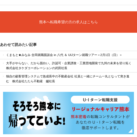
熊本へ転職希望の方の求人はこちら
あわせて読みたい記事
くまもと★みなみ 合同就職面談会 in 八代 ＆ UIJターン就職ツアー＜2月1日（日）＞
大手がやらない、だから面白い。許認可・企業誘致・工業団地開発で九州の未来を切り拓く
株式会社タケダコーポレーションの武田社長
独自の顧客管理システムで急成長中の不動産会社 社員と一緒にチーム一丸となって突き進
む 株式会社たたら不動産 鑪社長