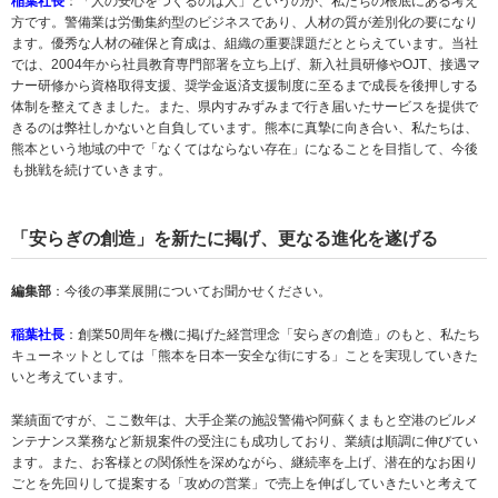
稲葉社長
：「人の安心をつくるのは人」というのが、私たちの根底にある考え
方です。警備業は労働集約型のビジネスであり、人材の質が差別化の要になり
ます。優秀な人材の確保と育成は、組織の重要課題だととらえています。当社
では、2004年から社員教育専門部署を立ち上げ、新入社員研修やOJT、接遇マ
ナー研修から資格取得支援、奨学金返済支援制度に至るまで成長を後押しする
体制を整えてきました。また、県内すみずみまで行き届いたサービスを提供で
きるのは弊社しかないと自負しています。熊本に真摯に向き合い、私たちは、
熊本という地域の中で「なくてはならない存在」になることを目指して、今後
も挑戦を続けていきます。
「安らぎの創造」を新たに掲げ、更なる進化を遂げる
編集部
：今後の事業展開についてお聞かせください。
稲葉社長
：創業50周年を機に掲げた経営理念「安らぎの創造」のもと、私たち
キューネットとしては「熊本を日本一安全な街にする」ことを実現していきた
いと考えています。
業績面ですが、ここ数年は、大手企業の施設警備や阿蘇くまもと空港のビルメ
ンテナンス業務など新規案件の受注にも成功しており、業績は順調に伸びてい
ます。また、お客様との関係性を深めながら、継続率を上げ、潜在的なお困り
ごとを先回りして提案する「攻めの営業」で売上を伸ばしていきたいと考えて