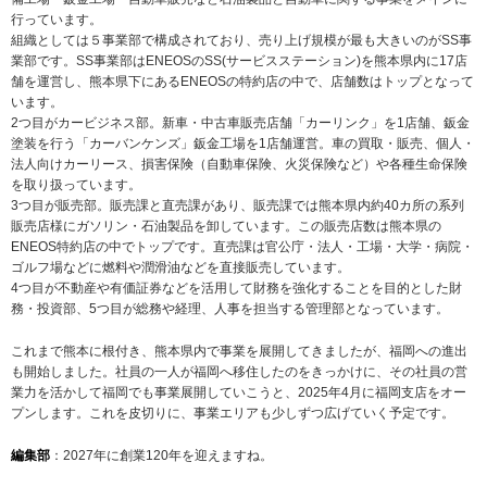
行っています。
組織としては５事業部で構成されており、売り上げ規模が最も大きいのがSS事
業部です。SS事業部はENEOSのSS(サービスステーション)を熊本県内に17店
舗を運営し、熊本県下にあるENEOSの特約店の中で、店舗数はトップとなって
います。
2つ目がカービジネス部。新車・中古車販売店舗「カーリンク」を1店舗、鈑金
塗装を行う「カーバンケンズ」鈑金工場を1店舗運営。車の買取・販売、個人・
法人向けカーリース、損害保険（自動車保険、火災保険など）や各種生命保険
を取り扱っています。
3つ目が販売部。販売課と直売課があり、販売課では熊本県内約40カ所の系列
販売店様にガソリン・石油製品を卸しています。この販売店数は熊本県の
ENEOS特約店の中でトップです。直売課は官公庁・法人・工場・大学・病院・
ゴルフ場などに燃料や潤滑油などを直接販売しています。
4つ目が不動産や有価証券などを活用して財務を強化することを目的とした財
務・投資部、5つ目が総務や経理、人事を担当する管理部となっています。
これまで熊本に根付き、熊本県内で事業を展開してきましたが、福岡への進出
も開始しました。社員の一人が福岡へ移住したのをきっかけに、その社員の営
業力を活かして福岡でも事業展開していこうと、2025年4月に福岡支店をオー
プンします。これを皮切りに、事業エリアも少しずつ広げていく予定です。
編集部
：2027年に創業120年を迎えますね。