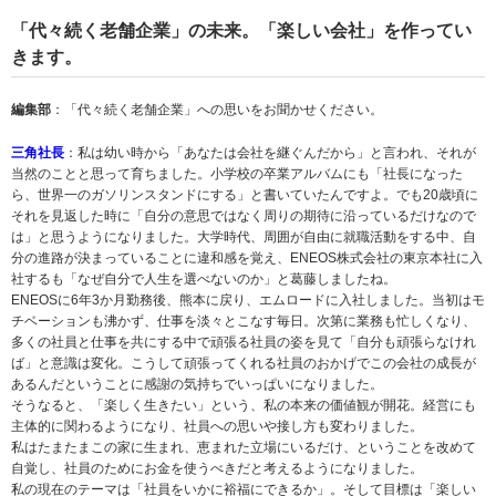
「代々続く老舗企業」の未来。「楽しい会社」を作ってい
きます。
編集部
：「代々続く老舗企業」への思いをお聞かせください。
三角社長
：私は幼い時から「あなたは会社を継ぐんだから」と言われ、それが
当然のことと思って育ちました。小学校の卒業アルバムにも「社長になった
ら、世界一のガソリンスタンドにする」と書いていたんですよ。でも20歳頃に
それを見返した時に「自分の意思ではなく周りの期待に沿っているだけなので
は」と思うようになりました。大学時代、周囲が自由に就職活動をする中、自
分の進路が決まっていることに違和感を覚え、ENEOS株式会社の東京本社に入
社するも「なぜ自分で人生を選べないのか」と葛藤しましたね。
ENEOSに6年3か月勤務後、熊本に戻り、エムロードに入社しました。当初はモ
チベーションも沸かず、仕事を淡々とこなす毎日。次第に業務も忙しくなり、
多くの社員と仕事を共にする中で頑張る社員の姿を見て「自分も頑張らなけれ
ば」と意識は変化。こうして頑張ってくれる社員のおかげでこの会社の成長が
あるんだということに感謝の気持ちでいっぱいになりました。
そうなると、「楽しく生きたい」という、私の本来の価値観が開花。経営にも
主体的に関わるようになり、社員への思いや接し方も変わりました。
私はたまたまこの家に生まれ、恵まれた立場にいるだけ、ということを改めて
自覚し、社員のためにお金を使うべきだと考えるようになりました。
私の現在のテーマは「社員をいかに裕福にできるか」。そして目標は「楽しい