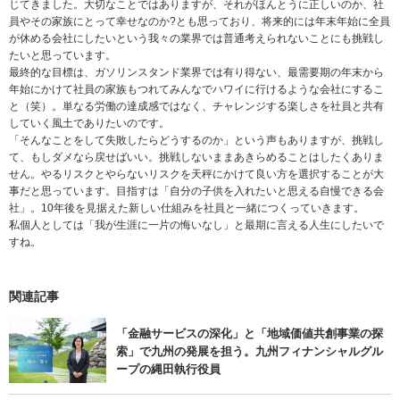
じてきました。大切なことではありますが、それがほんとうに正しいのか、社
員やその家族にとって幸せなのか?とも思っており、将来的には年末年始に全員
が休める会社にしたいという我々の業界では普通考えられないことにも挑戦し
たいと思っています。
最終的な目標は、ガソリンスタンド業界では有り得ない、最需要期の年末から
年始にかけて社員の家族もつれてみんなでハワイに行けるような会社にするこ
と（笑）。単なる労働の達成感ではなく、チャレンジする楽しさを社員と共有
していく風土でありたいのです。
「そんなことをして失敗したらどうするのか」という声もありますが、挑戦し
て、もしダメなら戻せばいい。挑戦しないままあきらめることはしたくありま
せん。やるリスクとやらないリスクを天秤にかけて良い方を選択することが大
事だと思っています。目指すは「自分の子供を入れたいと思える自慢できる会
社」。10年後を見据えた新しい仕組みを社員と一緒につくっていきます。
私個人としては「我が生涯に一片の悔いなし」と最期に言える人生にしたいで
すね。
関連記事
「金融サービスの深化」と「地域価値共創事業の探
索」で九州の発展を担う。九州フィナンシャルグル
ープの縄田執行役員