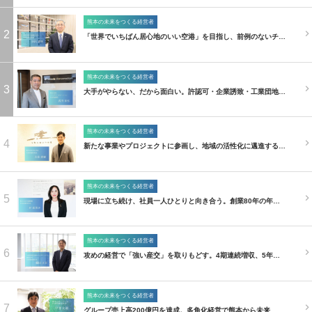
熊本の未来をつくる経営者
2
「世界でいちばん居心地のいい空港」を目指し、前例のないチ…
熊本の未来をつくる経営者
3
大手がやらない、だから面白い。許認可・企業誘致・工業団地…
熊本の未来をつくる経営者
4
新たな事業やプロジェクトに参画し、地域の活性化に邁進する…
熊本の未来をつくる経営者
5
現場に立ち続け、社員一人ひとりと向き合う。創業80年の年…
熊本の未来をつくる経営者
6
攻めの経営で「強い産交」を取りもどす。4期連続増収、5年…
熊本の未来をつくる経営者
7
グループ売上高200億円を達成。多角化経営で熊本から未来…