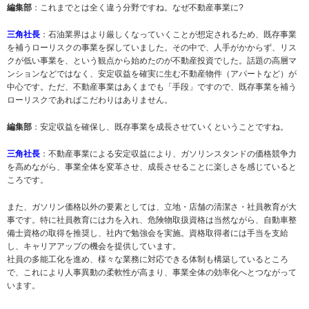
編集部
：これまでとは全く違う分野ですね。なぜ不動産事業に?
三角社長
：石油業界はより厳しくなっていくことが想定されるため、既存事業
を補うローリスクの事業を探していました。その中で、人手がかからず、リス
クが低い事業を、という観点から始めたのが不動産投資でした。話題の高層マ
ンションなどではなく、安定収益を確実に生む不動産物件（アパートなど）が
中心です。ただ、不動産事業はあくまでも「手段」ですので、既存事業を補う
ローリスクであればこだわりはありません。
編集部
：安定収益を確保し、既存事業を成長させていくということですね。
三角社長
：不動産事業による安定収益により、ガソリンスタンドの価格競争力
を高めながら、事業全体を変革させ、成長させることに楽しさを感じていると
ころです。
また、ガソリン価格以外の要素としては、立地・店舗の清潔さ・社員教育が大
事です。特に社員教育には力を入れ、危険物取扱資格は当然ながら、自動車整
備士資格の取得を推奨し、社内で勉強会を実施。資格取得者には手当を支給
し、キャリアアップの機会を提供しています。
社員の多能工化を進め、様々な業務に対応できる体制も構築しているところ
で、これにより人事異動の柔軟性が高まり、事業全体の効率化へとつながって
います。