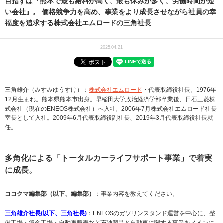
目指すは『熊本で最も給料が高く、最も休みが多く、労働時間が短
い会社』。 価格競争力を高め、事業をより成長させながら社員の幸
福度を追求する株式会社エムロードの三角社長
2025.04.21
三角雄介（みすみゆうすけ）：
株式会社エムロード
・代表取締役社長。1976年
12月生まれ。熊本県熊本市出身。早稲田大学政治経済学部卒業後、日石三菱株
式会社（現在のENEOS株式会社）へ入社。2006年7月株式会社エムロード社長
室長として入社。2009年6月代表取締役副社長、2019年3月代表取締役社長就
任。
多角化による「トータルカーライフサポート事業」で着実
に成長。
ココクマ編集部（以下、編集部）
：事業内容を教えてください。
三角雄介社長(以下、三角社長)
：ENEOSのガソリンスタンド運営を中心に、整
備工場・鈑金工場・自動車販売など石油製品と自動車に関する事業をメインに