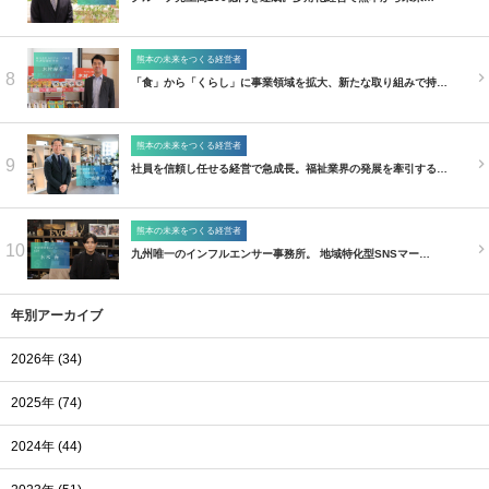
熊本の未来をつくる経営者
8
「食」から「くらし」に事業領域を拡大、新たな取り組みで持…
熊本の未来をつくる経営者
9
社員を信頼し任せる経営で急成長。福祉業界の発展を牽引する…
熊本の未来をつくる経営者
10
九州唯一のインフルエンサー事務所。 地域特化型SNSマー…
年別アーカイブ
2026年 (34)
2025年 (74)
2024年 (44)