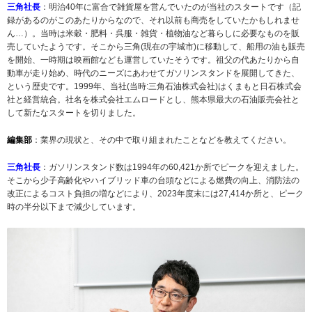
三角社長
：明治40年に富合で雑貨屋を営んでいたのが当社のスタートです（記
録があるのがこのあたりからなので、それ以前も商売をしていたかもしれませ
ん…）。当時は米穀・肥料・呉服・雑貨・植物油など暮らしに必要なものを販
売していたようです。そこから三角(現在の宇城市)に移動して、船用の油も販売
を開始、一時期は映画館なども運営していたそうです。祖父の代あたりから自
動車が走り始め、時代のニーズにあわせてガソリンスタンドを展開してきた、
という歴史です。1999年、当社(当時:三角石油株式会社)はくまもと日石株式会
社と経営統合。社名を株式会社エムロードとし、熊本県最大の石油販売会社と
して新たなスタートを切りました。
編集部
：業界の現状と、その中で取り組まれたことなどを教えてください。
三角社長
：ガソリンスタンド数は1994年の60,421か所でピークを迎えました。
そこから少子高齢化やハイブリッド車の台頭などによる燃費の向上、消防法の
改正によるコスト負担の増などにより、2023年度末には27,414か所と、ピーク
時の半分以下まで減少しています。