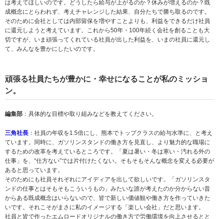
は考えてほしいのです。どうしたら給与が上がるのか？休みが増えるのか？既
成概念にとらわれず、考えチャレンジした結果、自分たちで勝ち取るのです。
そのために会社としては内部留保を増やすことよりも、利益をできるだけ社員
に還元しようと考えています。これから50年・100年続く会社を創ることも大
切ですが、いま頑張ってくれている社員が出した利益を、いまの社員に還元し
て、みんなを豊かにしたいのです。
頑張る社員たちが豊かに・幸せになることが私のミッショ
ン。
編集部
：具体的な目標や取り組みなどを教えてください。
三角社長
：社員の年収を1.5倍にし、熊本でトップクラスの給与水準に、と考え
ています。同時に、ガソリンスタンドの働き方を見直し、より魅力的な職場に
するための改革を考えているところです。「夏は暑い・冬は寒い・汚れる外の
仕事」を、“仕方ない”では片付けたくない。そもそもそんな概念を変える必要が
あると思っています。
そのためにも社員それぞれにアイディアを出して欲しいです。「ガソリンスタ
ンドの仕事とはそもそもこういうもの」みたいな誰が考えたのか分からない昔
からある既成概念はいらないので、皆で新しい価値観や働き方を作っていきた
いです。それこそがまさに私のイメージする「楽しい会社」だと思います。
社員と皆で作ったエムロードオリジナルの働き方で労働環境を向上させるとと