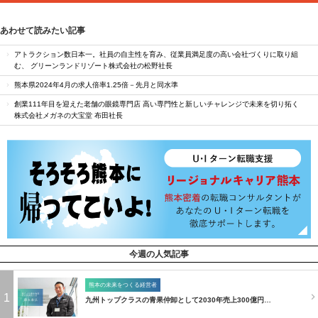
あわせて読みたい記事
アトラクション数日本一。社員の自主性を育み、従業員満足度の高い会社づくりに取り組
む、 グリーンランドリゾート株式会社の松野社長
熊本県2024年4月の求人倍率1.25倍－先月と同水準
創業111年目を迎えた老舗の眼鏡専門店 高い専門性と新しいチャレンジで未来を切り拓く
株式会社メガネの大宝堂 布田社長
今週の人気記事
熊本の未来をつくる経営者
1
九州トップクラスの青果仲卸として2030年売上300億円…