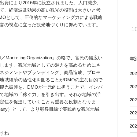
資により2016年に設立されました。人口減少、
て、経済波及効果の高い観光の役割は大きいと考
MOとして、圧倒的なマーケティング力による戦略
営の視点に立った観光地づくりに努めています。
1
nt／Marketing Organization」の略で、官民の幅広い
年
します。観光地域としての魅力を高めるためにさ
ネジメントやブランディング、商品造成、プロモ
202
地域経済の活性化を図ることがDMOの主な目的で
202
観光振興を、DMOが一元的に担うことで、インバ
て地域の「稼ぐ力」を引き出す。それが地域の活
202
定住を促進していくことも重要な役割となりま
nt Company）として、より顧客目線で実践的な観光地域
202
202
すね