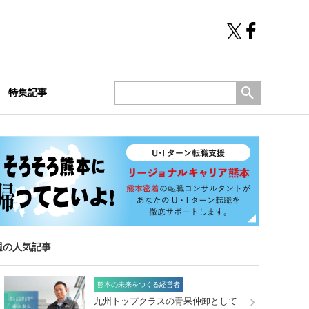
特集記事
週の人気記事
熊本の未来をつくる経営者
九州トップクラスの青果仲卸として