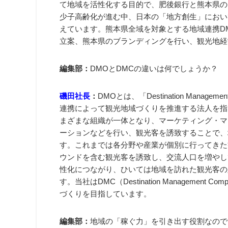
て地域を活性化する目的で、肥後銀行と熊本県の出
少子高齢化が進む中、日本の「地方創生」におい
えています。熊本県全域を対象とする地域連携D
立案、熊本県のブランディングを行い、観光地経
編集部：
DMOとDMCの違いは何でしょうか？
磯田社長
：
DMOとは、「Destination Manageme
連携によって観光地域づくりを推進する法人を指
まざまな組織が一体となり、マーケティング・マ
ーションなどを行い、観光客を誘致することで、
す。これまでは各分野や産業が個別に行ってきた
ウンドを含む観光客を誘致し、交流人口を増やし
性化につながり、ひいては地域を訪れた観光客の
す。当社はDMC（Destination Manageme
づくりを目指しています。
編集部：
地域の「稼ぐ力」を引き出す役割なので