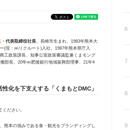
6
C
・
代表取締役社長
。長崎市生まれ、1983年熊本大
(現：㈱リクルート)入社。1987年熊本県庁入
商工政策課長、知事公室政策審議監兼くまモング
7
働部長。20年㈱肥後銀行地域振興部理事、21年4
活性化を下支えする「くまもとDMC」
8
てください。
9
は、熊本の強みである食・観光をブランディングし