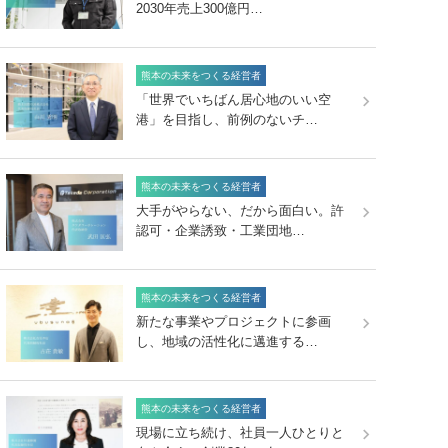
2030年売上300億円…
熊本の未来をつくる経営者
「世界でいちばん居心地のいい空
港」を目指し、前例のないチ…
熊本の未来をつくる経営者
大手がやらない、だから面白い。許
認可・企業誘致・工業団地…
熊本の未来をつくる経営者
新たな事業やプロジェクトに参画
し、地域の活性化に邁進する…
熊本の未来をつくる経営者
現場に立ち続け、社員一人ひとりと