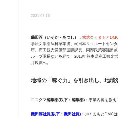
2021.07.16
磯田淳（いそだ・あつし）
：
株式会くまもとDM
学法文学部法科卒業後、㈱日本リクルートセンター
庁、商工観光労働部国際課長、同部政策審議監兼
ループ課長などを経て、2018年熊本県商工観光労
月現職へ。
地域の「稼ぐ力」を引き出し、地域
ココクマ編集部(以下：編集部)：
事業内容を教え
磯田淳社長(以下：磯田社長)
：
㈱くまもとDMC