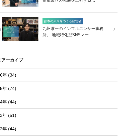
福祉業界の発展を牽引する…
熊本の未来をつくる経営者
0
九州唯一のインフルエンサー事務
所。 地域特化型SNSマー…
別アーカイブ
6年 (34)
5年 (74)
4年 (44)
3年 (51)
2年 (44)