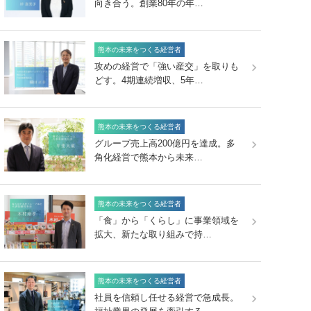
向き合う。創業80年の年…
熊本の未来をつくる経営者
攻めの経営で「強い産交」を取りも
どす。4期連続増収、5年…
熊本の未来をつくる経営者
グループ売上高200億円を達成。多
角化経営で熊本から未来…
熊本の未来をつくる経営者
「食」から「くらし」に事業領域を
拡大、新たな取り組みで持…
熊本の未来をつくる経営者
社員を信頼し任せる経営で急成長。