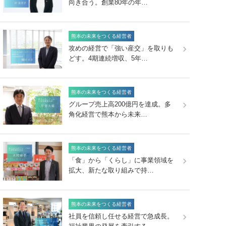
向き合う。創業80年の年…
熊本の未来をつくる経営者
攻めの経営で「強い産交」を取りも
どす。4期連続増収、5年…
熊本の未来をつくる経営者
グループ売上高200億円を達成。多
角化経営で熊本から未来…
熊本の未来をつくる経営者
「食」から「くらし」に事業領域を
拡大、新たな取り組みで持…
熊本の未来をつくる経営者
社員を信頼し任せる経営で急成長。