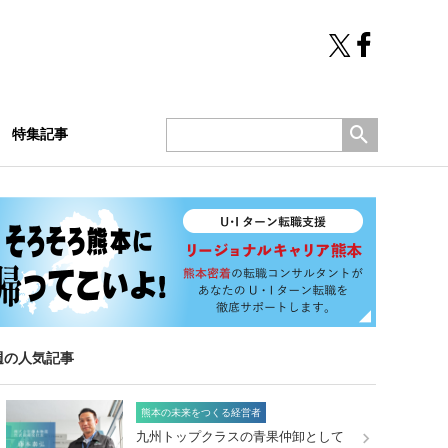
特集記事
週の人気記事
熊本の未来をつくる経営者
九州トップクラスの青果仲卸として