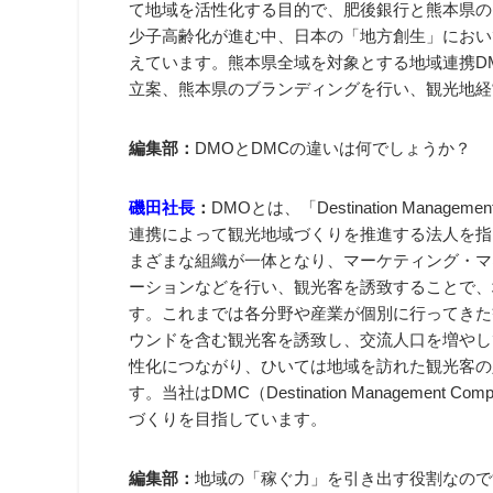
て地域を活性化する目的で、肥後銀行と熊本県の出
少子高齢化が進む中、日本の「地方創生」におい
えています。熊本県全域を対象とする地域連携D
立案、熊本県のブランディングを行い、観光地経
編集部：
DMOとDMCの違いは何でしょうか？
磯田社長
：
DMOとは、「Destination Manageme
連携によって観光地域づくりを推進する法人を指
まざまな組織が一体となり、マーケティング・マ
ーションなどを行い、観光客を誘致することで、
す。これまでは各分野や産業が個別に行ってきた
ウンドを含む観光客を誘致し、交流人口を増やし
性化につながり、ひいては地域を訪れた観光客の
す。当社はDMC（Destination Manageme
づくりを目指しています。
編集部：
地域の「稼ぐ力」を引き出す役割なので