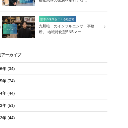
福祉業界の発展を牽引する…
熊本の未来をつくる経営者
0
九州唯一のインフルエンサー事務
所。 地域特化型SNSマー…
別アーカイブ
6年 (34)
5年 (74)
4年 (44)
3年 (51)
2年 (44)