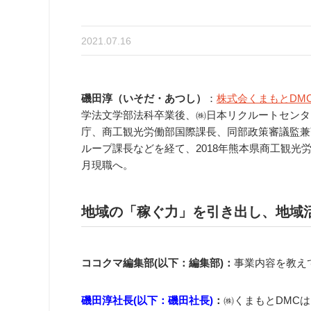
2021.07.16
磯田淳（いそだ・あつし）
：
株式会くまもとDM
学法文学部法科卒業後、㈱日本リクルートセンター
庁、商工観光労働部国際課長、同部政策審議監兼
ループ課長などを経て、2018年熊本県商工観光労
月現職へ。
地域の「稼ぐ力」を引き出し、地域
ココクマ編集部(以下：編集部)：
事業内容を教え
磯田淳社長(以下：磯田社長)
：
㈱くまもとDMC