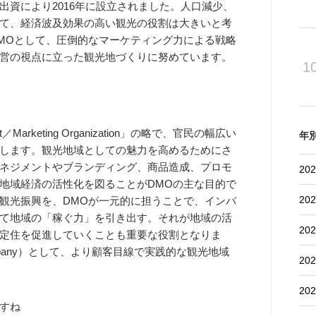
資により2016年に設立されました。人口減少、
て、経済波及効果の高い観光の役割は大きいと考
MOとして、圧倒的なマーケティング力による戦略
営の視点に立った観光地づくりに努めています。
1
nt／Marketing Organization」の略で、官民の幅広い
年
します。観光地域としての魅力を高めるためにさ
ネジメントやブランディング、商品造成、プロモ
202
地域経済の活性化を図ることがDMOの主な目的で
202
観光振興を、DMOが一元的に担うことで、インバ
て地域の「稼ぐ力」を引き出す。それが地域の活
202
定住を促進していくことも重要な役割となりま
nt Company）として、より顧客目線で実践的な観光地域
202
202
すね