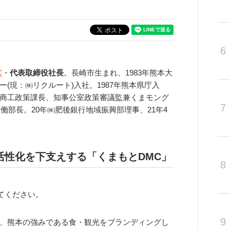
6
C
・
代表取締役社長
。長崎市生まれ、1983年熊本大
(現：㈱リクルート)入社。1987年熊本県庁入
商工政策課長、知事公室政策審議監兼くまモング
7
働部長。20年㈱肥後銀行地域振興部理事、21年4
活性化を下支えする「くまもとDMC」
8
てください。
9
は、熊本の強みである食・観光をブランディングし