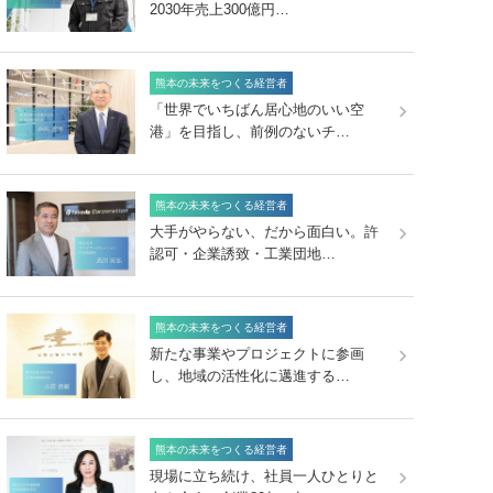
2030年売上300億円…
熊本の未来をつくる経営者
「世界でいちばん居心地のいい空
港」を目指し、前例のないチ…
熊本の未来をつくる経営者
大手がやらない、だから面白い。許
認可・企業誘致・工業団地…
熊本の未来をつくる経営者
新たな事業やプロジェクトに参画
し、地域の活性化に邁進する…
熊本の未来をつくる経営者
現場に立ち続け、社員一人ひとりと