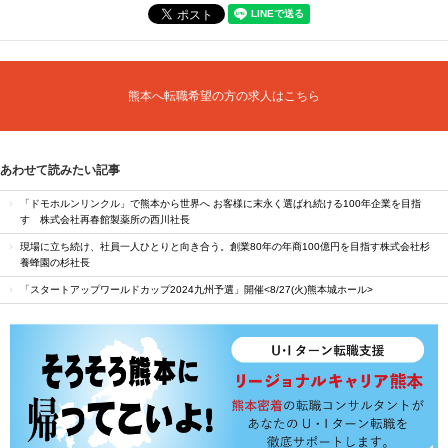
熊本へ転職希望の方の求人はこちら
あわせて読みたい記事
「ドモホルンリンクル」で熊本から世界へ お客様に末永く選ばれ続ける100年企業を目指
す 株式会社再春館製薬所の西川社長
現場に立ち続け、社員一人ひとりと向き合う。創業80年の年商100億円を目指す株式会社杉
養蜂園の杉社長
「スタートアップワールドカップ2024九州予選」開催<8/27(火)熊本城ホール>