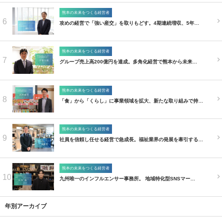
熊本の未来をつくる経営者
6
攻めの経営で「強い産交」を取りもどす。4期連続増収、5年…
熊本の未来をつくる経営者
7
グループ売上高200億円を達成。多角化経営で熊本から未来…
熊本の未来をつくる経営者
8
「食」から「くらし」に事業領域を拡大、新たな取り組みで持…
熊本の未来をつくる経営者
9
社員を信頼し任せる経営で急成長。福祉業界の発展を牽引する…
熊本の未来をつくる経営者
10
九州唯一のインフルエンサー事務所。 地域特化型SNSマー…
年別アーカイブ