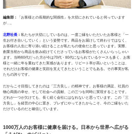
編集部：
「お客様との長期的な関係性」を大切にされていると伺っています
が…。
北野社長
：
私たちが大切にしているのは、一度ご縁をいただいたお客様と「一
生お付き合いしていく」という姿勢です。商品をお届けして終わりではなく、
お客様の人生に寄り添い続けることが私たちの使命だと思っています。実際、
創業当初から商品を飲み続けてくださっているお客様がたくさんいらっしゃい
ます。当時60代だった方が今は70代・80代になられているケースも多く、お客
様と一緒に年を重ねてきた実感があります。リピート率が高いということは、
それだけお客様の健康と笑顔を支えてきたということでもある。その事実が私
たちの誇りです。
だからこそ目指してきたのは「三方良し」の精神です。お客様の満足、社員の
物心両面の幸せ、そして社会への貢献、この三つを同時に実現することです。
どれか一つが欠けても、長く続く会社にはなれないと思っています。この「三
方良し」を経営の中心に置き、ブレずにやってきたからこそ、今のご縁をいた
だけているのだと確信しています。
1000
万人のお客様に健康を届ける。日本から世界へ広がる