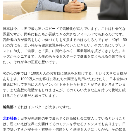
日本は今、世界で最も速いスピードで高齢化が進んでいます。これは社会的な
課題ですが、同時に私たちが貢献できる大きなフィールドでもあるわけです。
高齢者の方が病気をしない体づくりを支援するのはもちろんですが、40代・50
代の方にも、若い時から健康意識を持っていただきたい。そのためにサプリメ
ントに加え、「健康」と「美」に関わるべく、事業領域を拡げてきました。キ
ッズからシニアまで、人生のあらゆるステージで健康を支えられる企業であり
たい。それが今の正直な想いです。
私の心の中では「1000万人のお客様に健康をお届けする」という大きな目標が
あります。1000万人のお客様に私たちの商品を利用いただけたら、日本全体の
健康に対して本当に大きなインパクトをもたらせることができると考えていま
す。まだ妄想の段階かもしれませんが、そのくらい大きな志を持って挑戦し続
けることが大事だと思っています。
編集部：
それはインパクトが大きいですね。
北野社長
：
日本が先進国の中で最も早く超高齢社会に突入しているということ
は、逆にいえば世界に先駆けてそのモデルを示せるチャンスでもあります。日
本で築いてきた安全性・有効性・信頼という基準を大切にしながら、その知見