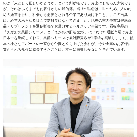
のは「人として正しいかどうか」という判断軸です。売上はもちろん大切です
が、それはあくまでもお客様からの通信簿。当社の理念は「世のため、人のた
めの経営を行い、社会から必要とされる企業であり続けること」。この言葉
は、経営のあらゆる場面で羅針盤になってきました。現在の主力事業は健康食
品・サプリメントを通信販売でお届けするヘルスケア事業です。看板商品の
「えがおの黒酢シリーズ」と「えがおの肝油 鮫珠」はそれぞれ通販市場で売上
日本一を継続しており、黒酢シリーズは累計販売数が1億袋を突破しました。熊
本の小さなアパートの一室から仲間と立ち上げた会社が、今や全国のお客様に
支えられる規模に成長できたことは、本当に感謝しかないと考えています。