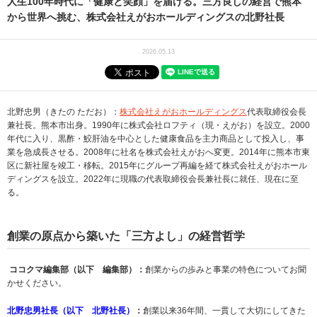
人生100年時代に「健康と笑顔」を届ける。三方良しの経営で熊本
から世界へ挑む、株式会社えがおホールディングスの北野社長
2026.05.13
北野忠男（きたの ただお）：
株式会社えがおホールディングス
代表取締役会長
兼社長。熊本市出身。1990年に株式会社ロフティ（現・えがお）を設立。2000
年代に入り、黒酢・鮫肝油を中心とした健康食品を主力商品として投入し、事
業を急成長させる。2008年に社名を株式会社えがおへ変更。2014年に熊本市東
区に新社屋を竣工・移転。2015年にグループ再編を経て株式会社えがおホール
ディングスを設立。2022年に現職の代表取締役会長兼社長に就任、現在に至
る。
創業の原点から築いた「三方よし」の経営哲学
ココクマ編集部（以下 編集部）：
創業からの歩みと事業の特色についてお聞
かせください。
北野忠男社長（以下 北野社長）
：
創業以来36年間、一貫して大切にしてきた