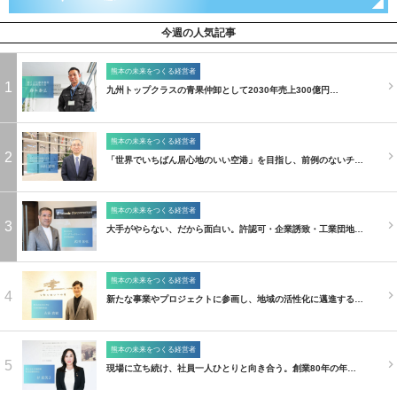
今週の人気記事
熊本の未来をつくる経営者
1
九州トップクラスの青果仲卸として2030年売上300億円…
熊本の未来をつくる経営者
2
「世界でいちばん居心地のいい空港」を目指し、前例のないチ…
熊本の未来をつくる経営者
3
大手がやらない、だから面白い。許認可・企業誘致・工業団地…
熊本の未来をつくる経営者
4
新たな事業やプロジェクトに参画し、地域の活性化に邁進する…
熊本の未来をつくる経営者
5
現場に立ち続け、社員一人ひとりと向き合う。創業80年の年…