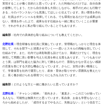
実現することが働く目的だと思っています。ただ利他の心だけでは、自分自身
が疲弊してしまう。だから自分自身も大切にしながら、相手のためにも行動で
きる…そのバランスをいつも意識してほしいと伝えています。良い環境を作れ
ば、社員はポテンシャルを発揮してくれる。でも環境があるだけでは成果は出
ない。環境を作った上で、成果を出す仕組みも一緒に整えていくことが重要
で、それが今まさに私が取り組んでいることでもあります。
編集部
：社内での具体的な取り組みについても教えてください。
北野社長
：
理念研修を全社員に実施しています。管理職がしっかりと理念を体
現して、それを部下へと浸透させていく——思いとスキルの両輪を回していく
仕組みです。また、社内では表彰制度も設けており、業績だけでなく、理念を
体現して周囲に良い影響を与えた社員を称える賞もあります。「いつもありが
とう賞」は部門を超えた協力に対して贈るもので、普段なかなか言えない感謝
の言葉を形にする大切な機会になっています。さらに、女性が多い職場とし
て、学童保育を社内で運営したり、産休・育休が取りやすい雰囲気を整えたり
と、長く働き続けられる環境づくりにも力を入れています。
編集部：
どのような方と一緒に働きたいと思っていますか？
北野社長
：
「チャレンジ精神」「前向きさ」「素直さ」—この三つが揃ってい
る人なら、可能性は無限大だと思っています。私自身、お金も学歴もないとこ
ろから始めましたが、「成功するまでやる人に、失敗はない」という信念でこ