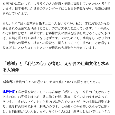
を国内外に活かして、より多くの人の健康と笑顔に貢献していきたいと考えて
います。日本モデルが世界のスタンダードになる日を夢見ながら、地道に挑戦
を続けていきます。
また、100年続く企業を目指すと言う人もいますが、私は「常にお客様から必
要とされる企業であり続けること」の方が大事だと思っています。100年続く
のは目標ではなく、結果です。お客様に真の価値を提供し続けることができれ
ば、自然と長く続く会社になるはずです。そのためにも、業績をしっかり上げ
て、社員への還元も、社会への投資も、両方やっていく。決めたことは必ずや
り遂げる、というコミットメントが経営の大原則だと考えています。
「感謝」と「利他の心」が育む、えがおの組織文化と求め
る人物像
編集部：
社員の方々への思いや、組織文化についてお聞かせください。
北野社長
：
私が最も大切にしている言葉は「感謝」です。今日の「えがお」が
あるのは、お客様をはじめ、共に働く仲間、家族、多くの人の支えがあってこ
そです。「えがおマインド」と社内では呼んでいますが、その本質は感謝であ
り、親孝行の精神であり、利他の心です。なぜ働くのかを若いスタッフに聞く
と、目的目標がない人もいます。そういう人には「親孝行したいでしょう？だ