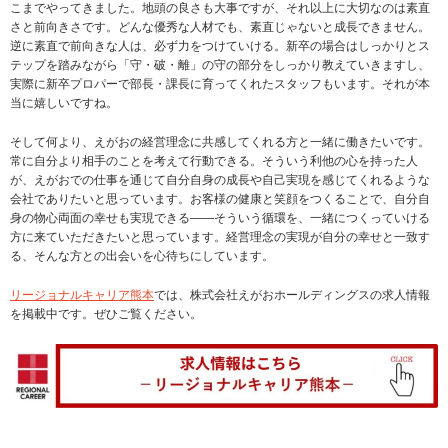
こまでやってきました。地頭の良さも大事ですが、それ以上に大切なのは素直
さと前向きさです。どんな優秀な人材でも、素直じゃないと成長できません。
逆に素直で前向きな人は、必ず力をつけていける。新卒の場合はしっかりとス
テップを踏みながら「守・破・離」の守の部分をしっかり教えていきますし、
実際に新卒プロパーで部長・課長に育ってくれたスタッフもいます。それが本
当に嬉しいですね。
そして何より、えがおの経営理念に共感してくれる方と一緒に働きたいです。
常に自分より相手のことを考えて行動できる。そういう利他の心を持った人
が、えがおでの仕事を通じて自分自身の成長や自己実現を感じてくれるような
会社でありたいと思っています。お客様の健康と笑顔をつくることで、自分自
身の物心両面の幸せも実現できる——そういう循環を、一緒につくっていける
方に来ていただきたいと思っています。経営理念の実現が自分の幸せと一致す
る、そんな方との出会いを心待ちにしています。
リージョナルキャリア熊本
では、株式会社えがおホールディングスの求人情報
を掲載中です。ぜひご覧ください。