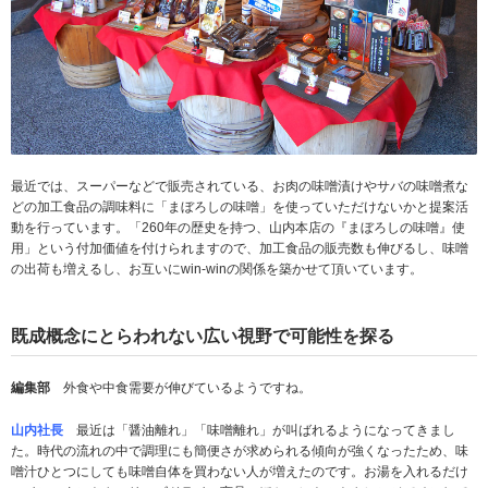
最近では、スーパーなどで販売されている、お肉の味噌漬けやサバの味噌煮な
どの加工食品の調味料に「まぼろしの味噌」を使っていただけないかと提案活
動を行っています。「260年の歴史を持つ、山内本店の『まぼろしの味噌』使
用」という付加価値を付けられますので、加工食品の販売数も伸びるし、味噌
の出荷も増えるし、お互いにwin-winの関係を築かせて頂いています。
既成概念にとらわれない広い視野で可能性を探る
編集部
外食や中食需要が伸びているようですね。
山内社長
最近は「醤油離れ」「味噌離れ」が叫ばれるようになってきまし
た。時代の流れの中で調理にも簡便さが求められる傾向が強くなったため、味
噌汁ひとつにしても味噌自体を買わない人が増えたのです。お湯を入れるだけ