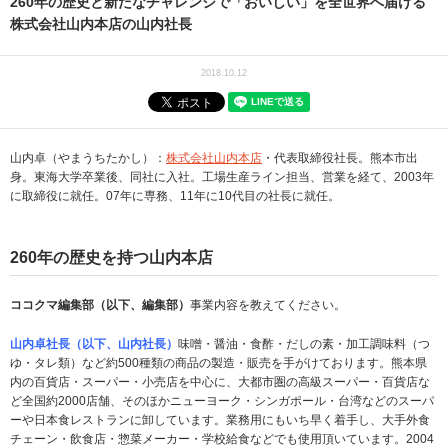
260年の歴史と新たなチャレンジで「おいしい」を全世界へ届ける
株式会社山内本店の山内社長
2018.10.12
山内卓（やまうちたかし）：
株式会社山内本店
・代表取締役社長。熊本市出
身。東海大学卒業後、同社に入社。工場生産ライン担当、営業を経て、2003年
に取締役に就任。07年に専務、11年に10代目の社長に就任。
260
年の歴史を持つ山内本店
ココクマ編集部（以下、編集部）
事業内容を教えてください。
山内卓社長（以下、山内社長）
味噌・醤油・食酢・だしの素・加工調味料（つ
ゆ・タレ類）など約500種類の商品の製造・販売を手がけております。熊本県
内の百貨店・スーパー・小売店を中心に、大都市圏の高級スーパー・百貨店な
ど全国約2000店舗、そのほかニューヨーク・シンガポール・台湾などのスーパ
ーや日本食レストランに卸しています。業務用にもいち早く着手し、大手外食
チェーン・飲食店・惣菜メーカー・学校給食などでも使用頂いています。2004