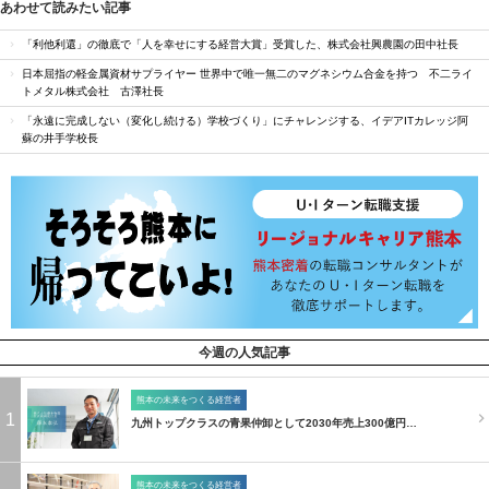
あわせて読みたい記事
「利他利還」の徹底で「人を幸せにする経営大賞」受賞した、株式会社興農園の田中社長
日本屈指の軽金属資材サプライヤー 世界中で唯一無二のマグネシウム合金を持つ 不二ライ
トメタル株式会社 古澤社長
「永遠に完成しない（変化し続ける）学校づくり」にチャレンジする、イデアITカレッジ阿
蘇の井手学校長
今週の人気記事
熊本の未来をつくる経営者
1
九州トップクラスの青果仲卸として2030年売上300億円…
熊本の未来をつくる経営者