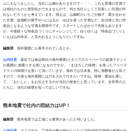
ムにもなりましたし、当社には麹がありますので・・・。これも普通の甘酒で
は他社のものと差別化ができませんので、何か当社らしくて目新しい甘酒が作
れないだろうかと考えています。例えば、山都町のいちごや柚子、栗を合わせ
た甘酒、益城町の紫芋やべにはるか、ゆばを使った甘酒など、自治体と共に特
産品となるような甘酒を開発中です。スタートしたばかりで失敗もあります
が、今後様々な特産品づくりにチャレンジして、ゆくゆくは「特産品づくりと
いえば山内本店」と言われるようになりたいですね。
編集部
海外展開にも着手されているとか。
山内社長
最近では食品商社の海外事業(イタリアのスーパーでの総菜テナント
の展開)に相乗りする形になるのですが、「まぼろしの味噌」を使ったフリーズ
ドライの味噌汁を置いて頂いています。海外では日本食、特に発酵食が人気で
すので、今後も海外展開には力を入れて行きたいですね。味噌・醤油を通じ
て、「おいしい」をお伝えするのが当社の使命だと思っています。全世界の人
たちに、当社の味噌を知ってほしいですね。
熊本地震で社内の団結力はUP！
編集部
熊本地震では工場にも被害があったと伺いました。
山内社長
そうですね、工場内の樽が倒れたりなどで約4000万円弱の被害があ