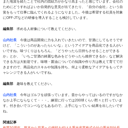
また地震を経たことで社内の団結力がかなり高まったと感じています。会社の
ためにどうすればよいか自発的な意見が出てきたり、「自分の会社」という自
覚をもって仕事に臨んでくれるようになりました。今後は希望する社員を対象
にOFF-JTなどの研修を導入することも検討しています。
編集部
求める人材像について教えてください。
山内社長
今後は商品開発に力を入れていきたいので、甘酒にしてもそうです
けど、「こういうのがあったらいいな」というアイデアを商品化できる人がい
いですね。味づくりはもちろん、「どうやったら日持ちさせることができる
か」とか、「いちご甘酒の綺麗な色みをどうやったら維持できるか」など解決
できる方は大歓迎です。味噌・醤油についての知識や作り方は教えて育てて行
きますので、商品化のスキルや知識を持ち、何より柔軟なアイデアをもってチ
ャレンジできる人がいいですね。
編集部
趣味を教えてください。
山内社長
今年はゴルフを頑張っています。昔からやってはいるのですがなか
なか上手にならなくて・・・。練習に行っては200球くらい黙々と打っていま
す。付き合いでコンペなどもあるので、上手になっていい結果を出したいです
ね。
関連記事
創業50周年、熊本から世界への挑戦を続ける重光産業株式会社の重光副社長