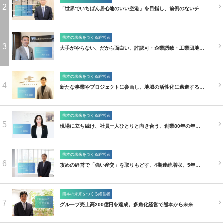
2
「世界でいちばん居心地のいい空港」を目指し、前例のないチ…
熊本の未来をつくる経営者
3
大手がやらない、だから面白い。許認可・企業誘致・工業団地…
熊本の未来をつくる経営者
4
新たな事業やプロジェクトに参画し、地域の活性化に邁進する…
熊本の未来をつくる経営者
5
現場に立ち続け、社員一人ひとりと向き合う。創業80年の年…
熊本の未来をつくる経営者
6
攻めの経営で「強い産交」を取りもどす。4期連続増収、5年…
熊本の未来をつくる経営者
7
グループ売上高200億円を達成。多角化経営で熊本から未来…