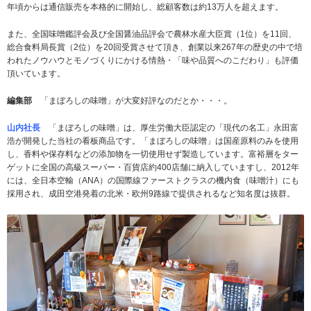
年頃からは通信販売を本格的に開始し、総顧客数は約13万人を超えます。
また、全国味噌鑑評会及び全国醤油品評会で農林水産大臣賞（1位）を11回、
総合食料局長賞（2位）を20回受賞させて頂き、創業以来267年の歴史の中で培
われたノウハウとモノづくりにかける情熱・「味や品質へのこだわり」も評価
頂いています。
編集部
「まぼろしの味噌」が大変好評なのだとか・・・。
山内社長
「まぼろしの味噌」は、厚生労働大臣認定の「現代の名工」永田富
浩が開発した当社の看板商品です。「まぼろしの味噌」は国産原料のみを使用
し、香料や保存料などの添加物を一切使用せず製造しています。富裕層をター
ゲットに全国の高級スーパー・百貨店約400店舗に納入していますし、2012年
には、全日本空輸（ANA）の国際線ファーストクラスの機内食（味噌汁）にも
採用され、成田空港発着の北米・欧州9路線で提供されるなど知名度は抜群。