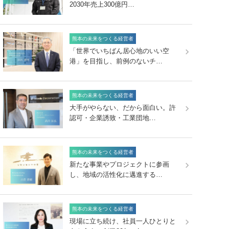
2030年売上300億円…
熊本の未来をつくる経営者
「世界でいちばん居心地のいい空
港」を目指し、前例のないチ…
熊本の未来をつくる経営者
大手がやらない、だから面白い。許
認可・企業誘致・工業団地…
熊本の未来をつくる経営者
新たな事業やプロジェクトに参画
し、地域の活性化に邁進する…
熊本の未来をつくる経営者
現場に立ち続け、社員一人ひとりと