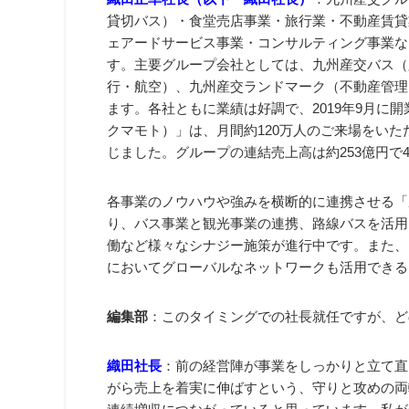
貸切バス）・食堂売店事業・旅行業・不動産賃貸
ェアードサービス事業・コンサルティング事業な
す。主要グループ会社としては、九州産交バス（
行・航空）、九州産交ランドマーク（不動産管理
ます。各社ともに業績は好調で、2019年9月に開業した
クマモト）」は、月間約120万人のご来場をいた
じました。グループの連結売上高は約253億円で
各事業のノウハウや強みを横断的に連携させる「
り、バス事業と観光事業の連携、路線バスを活用した貨客
働など様々なシナジー施策が進行中です。また、
においてグローバルなネットワークも活用できる
編集部
：このタイミングでの社長就任ですが、ど
織田社長
：前の経営陣が事業をしっかりと立て直
がら売上を着実に伸ばすという、守りと攻めの両