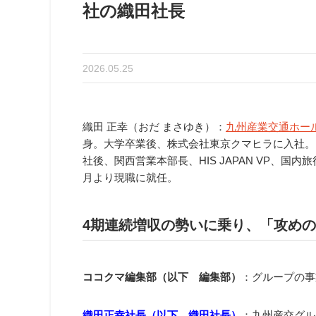
社の織田社長
2026.05.25
織田 正幸（おだ まさゆき）：
九州産業交通ホー
身。大学卒業後、株式会社東京クマヒラに入社。1
社後、関西営業本部長、HIS JAPAN VP、国内
月より現職に就任。
4
期連続増収の勢いに乗り、「攻めの
ココクマ編集部（以下 編集部）
：グループの事
織田正幸社長（以下 織田社長）
：九州産交グル