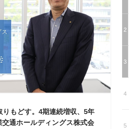
2
3
4
りもどす。4期連続増収、5年
業交通ホールディングス株式会
5