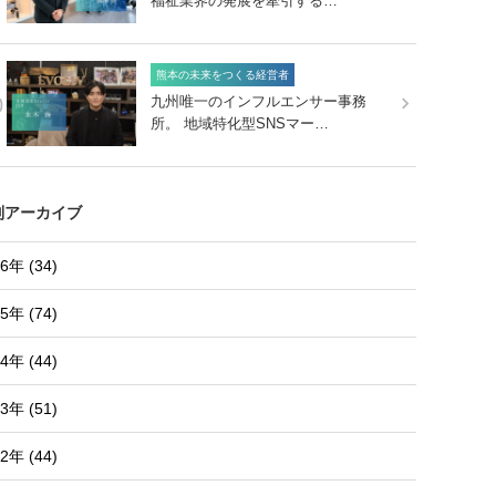
福祉業界の発展を牽引する…
熊本の未来をつくる経営者
0
九州唯一のインフルエンサー事務
所。 地域特化型SNSマー…
別アーカイブ
6年 (34)
5年 (74)
4年 (44)
3年 (51)
2年 (44)