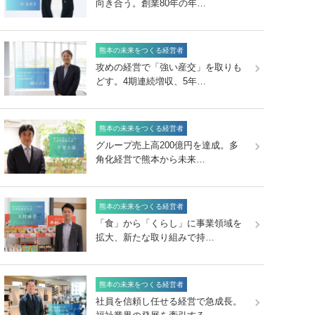
向き合う。創業80年の年…
熊本の未来をつくる経営者
攻めの経営で「強い産交」を取りも
どす。4期連続増収、5年…
熊本の未来をつくる経営者
グループ売上高200億円を達成。多
角化経営で熊本から未来…
熊本の未来をつくる経営者
「食」から「くらし」に事業領域を
拡大、新たな取り組みで持…
熊本の未来をつくる経営者
社員を信頼し任せる経営で急成長。