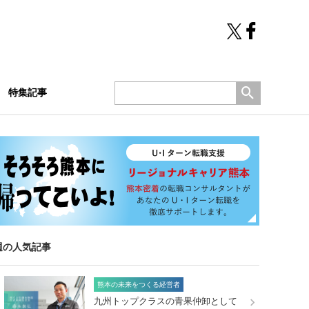
特集記事
週の人気記事
熊本の未来をつくる経営者
九州トップクラスの青果仲卸として