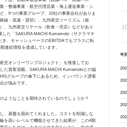
業・整備事業・航空代理店業・海上運送事業・シ
ど、9つの事業グループ、10社の事業会社がありま
路線・高速・貸切）、九州産交ツーリズム（旅
1
）、九州産交リテール（飲食・売店）などがあり
「SAKURA MACHI Kumamoto（サクラマチ
だき、キャッシュベースのEBITDAでもプラスに転
4期連続増収を達成しています。
年
産交オンリーワンプロジェクト」を推進してお
202
混載、SAKURA MACHI Kumamotoとの協
HISグループの傘下にあるため、インバウンド誘客
202
点が強みです。
202
のようなことを期待されているのでしょうか？
202
し、基盤を固めてくれました。コストを削減しな
202
輪を高いレベルで機能させてきた結果が、この4期