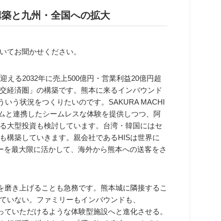
構築と九州・全国への拡大
いてお聞かせください。
える2032年に売上500億円・営業利益20億円超
交経済圏」の構築です。熊本に来るインバウンド
う状況をつくりたいのです。SAKURA MACHI
リズムと連携したシームレスな体験を提供しつつ、阿
る大型投資も検討しています。台湾・韓国にはセ
も構築していきます。親会社であるHISは世界に
ジーを最大限に活かして、海外から熊本への送客をさ
自カラーを磨き上げることも急務です。熊本城に隣接するこ
ていない。ファミリーもインバウンドも、
しいと言っていただけるような体験型施設へと進化させる。