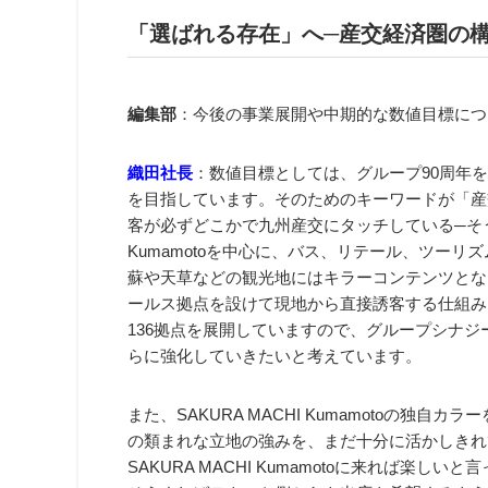
「選ばれる存在」へ─産交経済圏の
編集部
：今後の事業展開や中期的な数値目標につ
織田社長
：数値目標としては、グループ90周年を迎
を目指しています。そのためのキーワードが「産
客が必ずどこかで九州産交にタッチしている─そうい
Kumamotoを中心に、バス、リテール、ツー
蘇や天草などの観光地にはキラーコンテンツとな
ールス拠点を設けて現地から直接誘客する仕組み
136拠点を展開していますので、グループシナ
らに強化していきたいと考えています。
また、SAKURA MACHI Kumamotoの独
の類まれな立地の強みを、まだ十分に活かしきれ
SAKURA MACHI Kumamotoに来れば楽