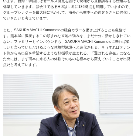
います。台湾・韓国にはセールス拠点を設けて現地から直接誘客する仕組みも
構築していきます。親会社であるHISは世界に136拠点を展開していますので、
グループシナジーを最大限に活かして、海外から熊本への送客をさらに強化し
ていきたいと考えています。
また、SAKURA MACHI Kumamotoの独自カラーを磨き上げることも急務で
す。熊本城に隣接するこの類まれな立地の強みを、まだ十分に活かしきれてい
ない。ファミリーもインバウンドも、SAKURA MACHI Kumamotoに来れば楽
しいと言っていただけるような体験型施設へと進化させる。そうすればテナン
ト側からも出店を希望するような好循環が生まれる。「選ばれる存在」になる
ためには、まず熊本に来る人の体験そのものを根本から変えていくことが出発
点だと考えています。