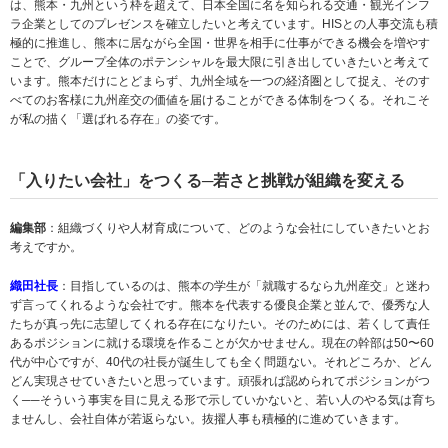
は、熊本・九州という枠を超えて、日本全国に名を知られる交通・観光インフ
ラ企業としてのプレゼンスを確立したいと考えています。HISとの人事交流も積
極的に推進し、熊本に居ながら全国・世界を相手に仕事ができる機会を増やす
ことで、グループ全体のポテンシャルを最大限に引き出していきたいと考えて
います。熊本だけにとどまらず、九州全域を一つの経済圏として捉え、そのす
べてのお客様に九州産交の価値を届けることができる体制をつくる。それこそ
が私の描く「選ばれる存在」の姿です。
「入りたい会社」をつくる─若さと挑戦が組織を変える
編集部
：組織づくりや人材育成について、どのような会社にしていきたいとお
考えですか。
織田社長
：目指しているのは、熊本の学生が「就職するなら九州産交」と迷わ
ず言ってくれるような会社です。熊本を代表する優良企業と並んで、優秀な人
たちが真っ先に志望してくれる存在になりたい。そのためには、若くして責任
あるポジションに就ける環境を作ることが欠かせません。現在の幹部は50〜60
代が中心ですが、40代の社長が誕生しても全く問題ない。それどころか、どん
どん実現させていきたいと思っています。頑張れば認められてポジションがつ
く──そういう事実を目に見える形で示していかないと、若い人のやる気は育ち
ませんし、会社自体が若返らない。抜擢人事も積極的に進めていきます。