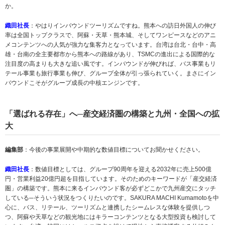
か。
織田社長
：やはりインバウンドツーリズムですね。熊本への訪日外国人の伸び
率は全国トップクラスで、阿蘇・天草・熊本城、そしてワンピースなどのアニ
メコンテンツへの人気が強力な集客力となっています。台湾は台北・台中・高
雄・台南の全主要都市から熊本への路線があり、TSMCの進出による国際的な
注目度の高まりも大きな追い風です。インバウンドが伸びれば、バス事業もリ
テール事業も旅行事業も伸び、グループ全体が引っ張られていく。まさにイン
バウンドこそがグループ成長の中核エンジンです。
「選ばれる存在」へ─産交経済圏の構築と九州・全国への拡
大
編集部
：今後の事業展開や中期的な数値目標についてお聞かせください。
織田社長
：数値目標としては、グループ90周年を迎える2032年に売上500億
円・営業利益20億円超を目指しています。そのためのキーワードが「産交経済
圏」の構築です。熊本に来るインバウンド客が必ずどこかで九州産交にタッチ
している─そういう状況をつくりたいのです。SAKURA MACHI Kumamotoを中
心に、バス、リテール、ツーリズムと連携したシームレスな体験を提供しつ
つ、阿蘇や天草などの観光地にはキラーコンテンツとなる大型投資も検討して