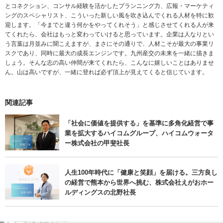
とコネクション、コンサル経験を活かしたプランニング力、広報・マーケティ
ングのスペシャリスト、こういった新しい風を吹き込んでくれる人材を特に歓
迎します。「今までと違う何かをやってくれそう」と感じさせてくれる人が来
てくれたら、会社はもっと変わっていけると思っています。企業は人なりとい
う言葉は月並みに聞こえますが、まさにその通りで、人材こそが最大の事業リ
スクであり、同時に最大の成長エンジンです。九州産交の未来を一緒に描きま
しょう。そんな志の高い仲間が来てくれたら、こんなに嬉しいことはありませ
ん。山は高いですが、一緒に登れば必ず頂上が見えてくると信じています。
関連記事
「社会に価値を提供する」を基準に多角化経営で事
業を拡大するハイコムグループ、ハイコムウォータ
ー株式会社の甲斐社長
人生100年時代に「健康と笑顔」を届ける。三方良し
の経営で熊本から世界へ挑む、株式会社えがおホー
ルディングスの北野社長