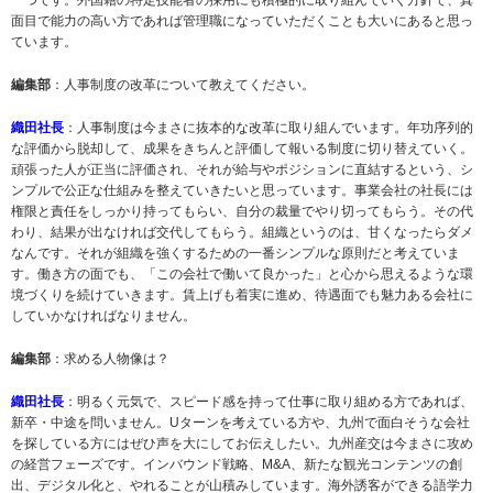
一つです。外国籍の特定技能者の採用にも積極的に取り組んでいく方針で、真
面目で能力の高い方であれば管理職になっていただくことも大いにあると思っ
ています。
編集部
：人事制度の改革について教えてください。
織田社長
：人事制度は今まさに抜本的な改革に取り組んでいます。年功序列的
な評価から脱却して、成果をきちんと評価して報いる制度に切り替えていく。
頑張った人が正当に評価され、それが給与やポジションに直結するという、シ
ンプルで公正な仕組みを整えていきたいと思っています。事業会社の社長には
権限と責任をしっかり持ってもらい、自分の裁量でやり切ってもらう。その代
わり、結果が出なければ交代してもらう。組織というのは、甘くなったらダメ
なんです。それが組織を強くするための一番シンプルな原則だと考えていま
す。働き方の面でも、「この会社で働いて良かった」と心から思えるような環
境づくりを続けていきます。賃上げも着実に進め、待遇面でも魅力ある会社に
していかなければなりません。
編集部
：求める人物像は？
織田社長
：明るく元気で、スピード感を持って仕事に取り組める方であれば、
新卒・中途を問いません。Uターンを考えている方や、九州で面白そうな会社
を探している方にはぜひ声を大にしてお伝えしたい。九州産交は今まさに攻め
の経営フェーズです。インバウンド戦略、M&A、新たな観光コンテンツの創
出、デジタル化と、やれることが山積みしています。海外誘客ができる語学力