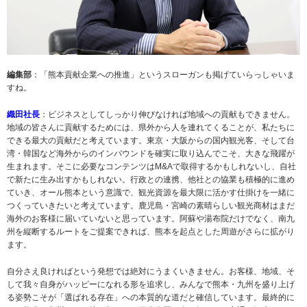
編集部
：「熊本貢献企業への推進」というスローガンも掲げていらっしゃいま
すね。
織田社長
：ビジネスとしてしっかり伸びなければ地域への貢献もできません。
地域の皆さんに貢献するためには、県外から人を連れてくることが、私たちに
できる最大の貢献だと考えています。東京・大阪からの国内観光客、そして台
湾・韓国など海外からのインバウンドを確実に取り込んでこそ、大きな飛躍が
生まれます。そこに必要なコンテンツはM&Aで取得するかもしれないし、自社
で新たに生み出すかもしれない。行政との連携、他社との協業も積極的に進め
ていき、オール熊本という意識で、観光資源を最大限に活かす仕掛けを一緒に
つくっていきたいと考えています。鹿児島・宮崎の素晴らしい観光商材はまだ
海外のお客様に届いていないと思っています。阿蘇や湯布院だけでなく、南九
州を縦断するルートをご提案できれば、熊本を起点とした周遊がさらに拡がり
ます。
自分さえ良ければという発想では絶対にうまくいきません。お客様、地域、そ
して我々自身がハッピーになれる形を追求し、みんなで熊本・九州を盛り上げ
る姿勢こそが「選ばれる存在」への本質的な道だと確信しています。最終的に