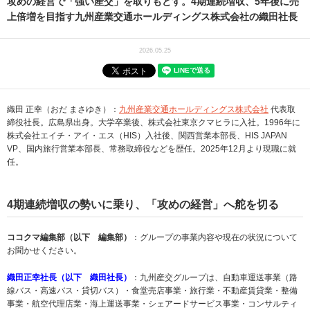
攻めの経営で「強い産交」を取りもどす。4期連続増収、5年後に売
上倍増を目指す九州産業交通ホールディングス株式会社の織田社長
2026.05.25
織田 正幸（おだ まさゆき）：
九州産業交通ホールディングス株式会社
代表取
締役社長。広島県出身。大学卒業後、株式会社東京クマヒラに入社。1996年に
株式会社エイチ・アイ・エス（HIS）入社後、関西営業本部長、HIS JAPAN
VP、国内旅行営業本部長、常務取締役などを歴任。2025年12月より現職に就
任。
4
期連続増収の勢いに乗り、「攻めの経営」へ舵を切る
ココクマ編集部（以下 編集部）
：グループの事業内容や現在の状況について
お聞かせください。
織田正幸社長（以下 織田社長）
：九州産交グループは、自動車運送事業（路
線バス・高速バス・貸切バス）・食堂売店事業・旅行業・不動産賃貸業・整備
事業・航空代理店業・海上運送事業・シェアードサービス事業・コンサルティ