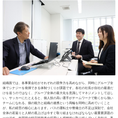
組織面では、各事業会社がそれぞれの競争力を高めながら、同時にグループ全
体でシナジーを発揮できる体制づくりが課題です。各社の社長が自社の最適だ
けを追うのではなく、グループ全体の最大化を意識してマネジメントしてほし
い。サッカーにたとえると、個人技の高い選手がチームワークで動くから強い
チームになれる。個の能力と組織の連携という両輪を同時に高めていくこと
が、私の経営の核心にあります。バスの運転士や整備士の不足は深刻で、会社
全体の若返りと人材の底上げは今すぐ取り組まなければならない最重要課題の