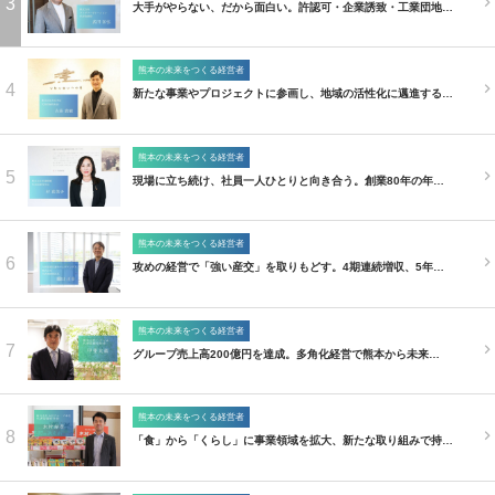
3
大手がやらない、だから面白い。許認可・企業誘致・工業団地…
熊本の未来をつくる経営者
4
新たな事業やプロジェクトに参画し、地域の活性化に邁進する…
熊本の未来をつくる経営者
5
現場に立ち続け、社員一人ひとりと向き合う。創業80年の年…
熊本の未来をつくる経営者
6
攻めの経営で「強い産交」を取りもどす。4期連続増収、5年…
熊本の未来をつくる経営者
7
グループ売上高200億円を達成。多角化経営で熊本から未来…
熊本の未来をつくる経営者
8
「食」から「くらし」に事業領域を拡大、新たな取り組みで持…