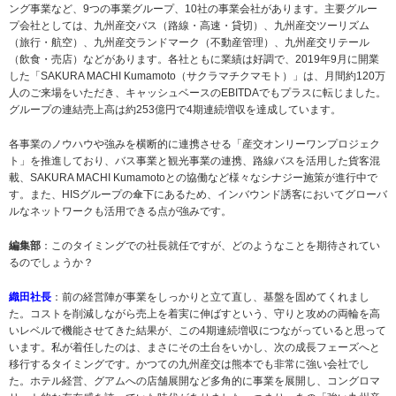
ング事業など、9つの事業グループ、10社の事業会社があります。主要グルー
プ会社としては、九州産交バス（路線・高速・貸切）、九州産交ツーリズム
（旅行・航空）、九州産交ランドマーク（不動産管理）、九州産交リテール
（飲食・売店）などがあります。各社ともに業績は好調で、2019年9月に開業
した「SAKURA MACHI Kumamoto（サクラマチクマモト）」は、月間約120万
人のご来場をいただき、キャッシュベースのEBITDAでもプラスに転じました。
グループの連結売上高は約253億円で4期連続増収を達成しています。
各事業のノウハウや強みを横断的に連携させる「産交オンリーワンプロジェク
ト」を推進しており、バス事業と観光事業の連携、路線バスを活用した貨客混
載、SAKURA MACHI Kumamotoとの協働など様々なシナジー施策が進行中で
す。また、HISグループの傘下にあるため、インバウンド誘客においてグローバ
ルなネットワークも活用できる点が強みです。
編集部
：このタイミングでの社長就任ですが、どのようなことを期待されてい
るのでしょうか？
織田社長
：前の経営陣が事業をしっかりと立て直し、基盤を固めてくれまし
た。コストを削減しながら売上を着実に伸ばすという、守りと攻めの両輪を高
いレベルで機能させてきた結果が、この4期連続増収につながっていると思って
います。私が着任したのは、まさにその土台をいかし、次の成長フェーズへと
移行するタイミングです。かつての九州産交は熊本でも非常に強い会社でし
た。ホテル経営、グアムへの店舗展開など多角的に事業を展開し、コングロマ