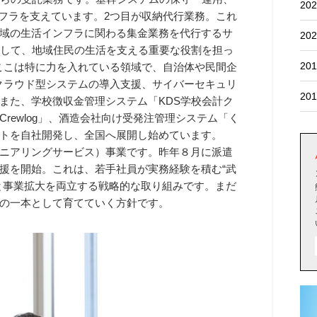
202
ンフラを支えています。2つ目が収納代行業務。これ
域の生活インフラに関わる集金業務を代行するサ
202
として、地域住民の生活を支える重要な役割を担っ
201
。ここは特に力を入れている領域で、自治体や民間企
クラウド型システムの導入支援、サイバーセキュリ
201
また、学校徴収金管理システム「KDS学校会計ク
rewlog」、酒造会社向け受発注管理システム「く
トを自社開発し、全国へ展開し始めています。
ジニアリングサービス）事業です。昨年８月に派遣
援を開始。これは、若手社員が実務経験を積む“武
と事業拡大を両立する戦略的な取り組みです。まだ
の一本として育てていく方針です。