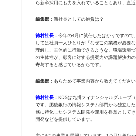
ら新卒採用にも力を入れていることもあり、直近
編集部
：新社長としての抱負は？
徳村社長
：今年の4月に就任したばかりですので
しては社員一人ひとりが「なぜこの業務が必要な
理解し、主体的に行動できるような、職場環境づ
の主体性が、顧客に対する提案力や課題解決力の
寄与すると感じているからです。
編集部
：あらためて事業内容から教えてください
徳村社長
：KDSは九州フィナンシャルグループ（以
です。肥後銀行の情報システム部門から独立した
務に特化したシステム開発や運用を得意としてき
開発などを提供しています。
主に4つの事業を展開しています。1つ目は銀行