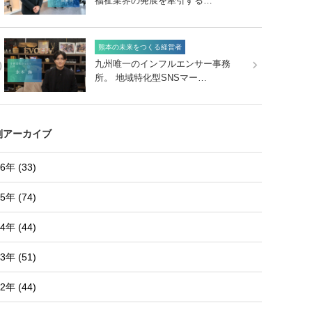
福祉業界の発展を牽引する…
熊本の未来をつくる経営者
0
九州唯一のインフルエンサー事務
所。 地域特化型SNSマー…
別アーカイブ
6年 (33)
5年 (74)
4年 (44)
3年 (51)
2年 (44)