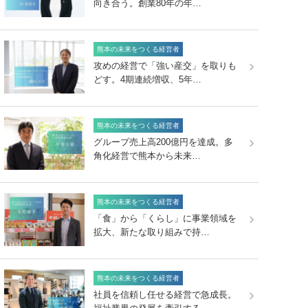
向き合う。創業80年の年…
熊本の未来をつくる経営者
攻めの経営で「強い産交」を取りも
どす。4期連続増収、5年…
熊本の未来をつくる経営者
グループ売上高200億円を達成。多
角化経営で熊本から未来…
熊本の未来をつくる経営者
「食」から「くらし」に事業領域を
拡大、新たな取り組みで持…
熊本の未来をつくる経営者
社員を信頼し任せる経営で急成長。