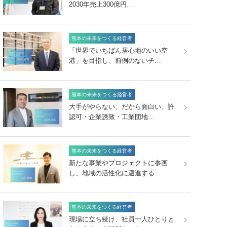
2030年売上300億円…
熊本の未来をつくる経営者
「世界でいちばん居心地のいい空
港」を目指し、前例のないチ…
熊本の未来をつくる経営者
大手がやらない、だから面白い。許
認可・企業誘致・工業団地…
熊本の未来をつくる経営者
新たな事業やプロジェクトに参画
し、地域の活性化に邁進する…
熊本の未来をつくる経営者
現場に立ち続け、社員一人ひとりと