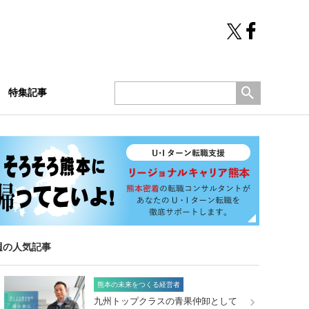
特集記事
週の人気記事
熊本の未来をつくる経営者
九州トップクラスの青果仲卸として