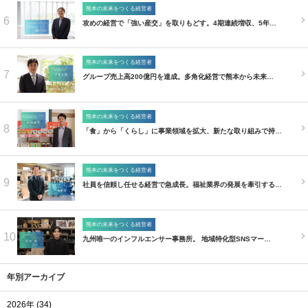
熊本の未来をつくる経営者
6
攻めの経営で「強い産交」を取りもどす。4期連続増収、5年…
熊本の未来をつくる経営者
7
グループ売上高200億円を達成。多角化経営で熊本から未来…
熊本の未来をつくる経営者
8
「食」から「くらし」に事業領域を拡大、新たな取り組みで持…
熊本の未来をつくる経営者
9
社員を信頼し任せる経営で急成長。福祉業界の発展を牽引する…
熊本の未来をつくる経営者
10
九州唯一のインフルエンサー事務所。 地域特化型SNSマー…
年別アーカイブ
2026年 (34)