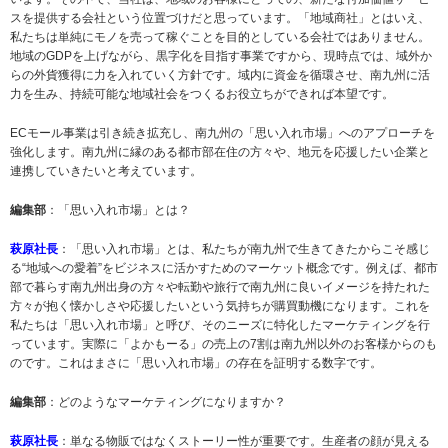
スを提供する会社という位置づけだと思っています。「地域商社」とはいえ、
私たちは単純にモノを売って稼ぐことを目的としている会社ではありません。
地域のGDPを上げながら、黒字化を目指す事業ですから、現時点では、域外か
らの外貨獲得に力を入れていく方針です。域内に資金を循環させ、南九州に活
力を生み、持続可能な地域社会をつくるお役立ちができれば本望です。
ECモール事業は引き続き拡充し、南九州の「思い入れ市場」へのアプローチを
強化します。南九州に縁のある都市部在住の方々や、地元を応援したい企業と
連携していきたいと考えています。
編集部
：「思い入れ市場」とは？
萩原社長
：「思い入れ市場」とは、私たちが南九州で生きてきたからこそ感じ
る“地域への愛着”をビジネスに活かすためのマーケット概念です。例えば、都市
部で暮らす南九州出身の方々や転勤や旅行で南九州に良いイメージを持たれた
方々が抱く懐かしさや応援したいという気持ちが購買動機になります。これを
私たちは「思い入れ市場」と呼び、そのニーズに特化したマーケティングを行
っています。実際に「よかもーる」の売上の7割は南九州以外のお客様からのも
のです。これはまさに「思い入れ市場」の存在を証明する数字です。
編集部
：どのようなマーケティングになりますか？
萩原社長
：単なる物販ではなくストーリー性が重要です。生産者の顔が見える