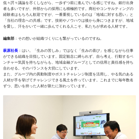
侃々諤々議論を尽くしながら、一歩ずつ前に進んでいる感じですね。銀行出身
者も多いですが、外部からの採用にも積極的です。商社やコンサルティングの
経験者はもちろん歓迎ですが、一番重視しているのは「地域に対する思い」と
「当社の理念への共感」です。技術やノウハウは後から身につきますが、地域
を愛し、汗をかいて一緒に歩んでくれる人こそ、私たちが求める人材です。
編集部
：その想いが組織づくりにも繋がっているのですね。
萩原社長
：はい。「生みの苦しみ」ではなく「生みの喜び」を感じながら仕事
ができる組織を目指しています。固定観念に縛られず、自ら考え、行動するベ
ンチャー気質を持ちながらも、地域金融グループとしての信用と責任感を持ち
合わせる。そのバランスを大切にしています。
また、グループ内の異動制度やポストチャレンジ制度を活用し、やる気のある
人材が手を挙げてチャレンジできる風土を作っています。これまでに毎年数名
ずつ、思いを持った人材が新たに加わっています。