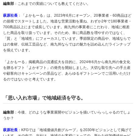
編集部
：これまでの実績についても教えてください。
萩原社長
：「よかもーる」は、2023年6月にオープン、20事業者・60商品ほど
の規模でスタートしました。地道な営業活動を重ね、わずか2年で180事業者・
700商品以上にまで成長しています。南九州の事業者にこだわり、地域に根差
した商品を取り扱っています。そのため、単に商品数を増やすのではなく、
「質」と「地域性」にフォーカスしています。季節限定の商品や、地域ならで
はの食材、伝統工芸品など、南九州ならではの魅力を詰め込んだラインナップ
を揃えています。
「よかもーる」掲載商品の流通拡大を目的に、2024年6月から南九州の食文化
を贈るギフト「よかギフト」の発売を開始しました。大切な取引先への手土産
や顧客向けキャンペーンの景品など、あらゆるギフトシーンでご活用いただけ
るのではないかと考えています。
「思い入れ市場」で地域経済を守る。
編集部
：今後、どのような事業展開やビジョンを描いていらっしゃるのでしょ
うか？
萩原社長
：KFGでは「地域価値共創グループ」を2030年ビジョンとして掲げて
います。その中で、当社は、地域のお客様にとっての、新たな付加価値サービ