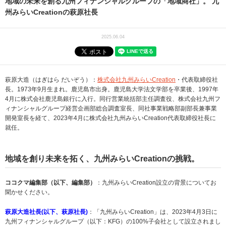
地域の未来を創る九州フィナンシャルグループの「地域商社」。 九
州みらいCreationの萩原社長
2025.06.04
萩原大造（はぎはら だいぞう）：
株式会社九州みらいCreation
・代表取締役社
長。1973年9月生まれ。鹿児島市出身。鹿児島大学法文学部を卒業後、1997年
4月に株式会社鹿児島銀行に入行。同行営業統括部主任調査役、株式会社九州フ
ィナンシャルグループ経営企画部総合調査室長、同社事業戦略部副部長兼事業
開発室長を経て、2023年4月に株式会社九州みらいCreation代表取締役社長に
就任。
地域を創り未来を拓く、九州みらいCreationの挑戦。
ココクマ編集部（以下、編集部）
：九州みらいCreation設立の背景についてお
聞かせください。
萩原大造社長(以下、萩原社長)
：「九州みらいCreation」は、2023年4月3日に
九州フィナンシャルグループ（以下：KFG）の100%子会社として設立されまし