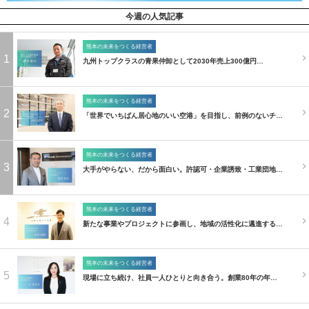
今週の人気記事
熊本の未来をつくる経営者
1
九州トップクラスの青果仲卸として2030年売上300億円…
熊本の未来をつくる経営者
2
「世界でいちばん居心地のいい空港」を目指し、前例のないチ…
熊本の未来をつくる経営者
3
大手がやらない、だから面白い。許認可・企業誘致・工業団地…
熊本の未来をつくる経営者
4
新たな事業やプロジェクトに参画し、地域の活性化に邁進する…
熊本の未来をつくる経営者
5
現場に立ち続け、社員一人ひとりと向き合う。創業80年の年…