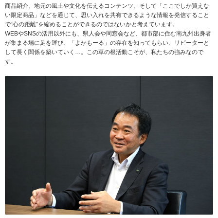
商品紹介、地元の風土や文化を伝えるコンテンツ、そして「ここでしか買えな
い限定商品」などを通じて、思い入れを共有できるような情報を発信すること
で“心の距離”を縮めることができるのではないかと考えています。
WEBやSNSの活用以外にも、県人会や同窓会など、都市部に住む南九州出身者
が集まる場に足を運び、「よかもーる」の存在を知ってもらい、リピーターと
して長く関係を築いていく…。この草の根活動こそが、私たちの強みなので
す。