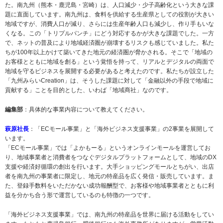
た。南九州（熊本・鹿児島・宮崎）は、人口減少・少子高齢化という大きな課
題に直面しています。南九州は、食料を供給する生産県としての役割が大きい
地域ですが、消費人口が減り、さらには生産年齢人口も減少し、作り手もいな
くなる。この「トリプルパンチ」にどう対応するかが大きな課題でした。一方
で、ネットの普及により地域経済圏が崩壊するリスクも感じていました。私た
ちが100年以上かけて築いてきた地元の経済圏が脅かされる。そこで「地域の
お客様とともに地域を創る」という覚悟を持って、リアルとデジタルの両面で
地域を守るビジネスを展開する必要があると考えたのです。私たちが設立した
「九州みらいCreation」は、そうした課題に対して「金融以外の手段で地域に
貢献する」ことを目的とした、いわば「地域商社」なのです。
編集部
：具体的な事業内容について教えてください。
萩原社長
：「ECモール事業」と「海外ビジネス支援事業」の2事業を展開して
います。
「ECモール事業」では「よかもーる」というオンラインモールを運営してお
り、地域事業者と消費者をつなぐデジタルプラットフォームとして、地域のDX
支援や経済好循環の創出を行います。大手ショッピングモールとちがい、出店
者を南九州の事業者に限定し、地元の特産品を広く発信・販売しています。ま
た、登録手数料をいただかない成功報酬型で、お客様や地域事業者とともに利
益を分かち合う形で運営しているのも特徴の一つです。
「海外ビジネス支援事業」では、南九州の特産品を世界に届ける活動をしてい