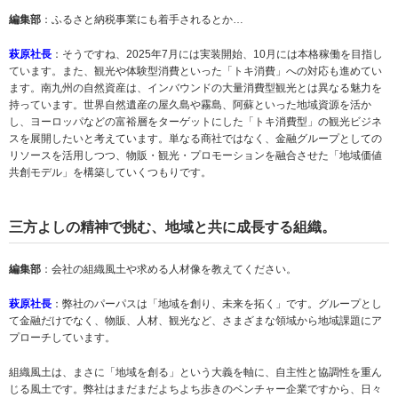
編集部
：ふるさと納税事業にも着手されるとか…
萩原社長
：そうですね、2025年7月には実装開始、10月には本格稼働を目指し
ています。また、観光や体験型消費といった「トキ消費」への対応も進めてい
ます。南九州の自然資産は、インバウンドの大量消費型観光とは異なる魅力を
持っています。世界自然遺産の屋久島や霧島、阿蘇といった地域資源を活か
し、ヨーロッパなどの富裕層をターゲットにした「トキ消費型」の観光ビジネ
スを展開したいと考えています。単なる商社ではなく、金融グループとしての
リソースを活用しつつ、物販・観光・プロモーションを融合させた「地域価値
共創モデル」を構築していくつもりです。
三方よしの精神で挑む、地域と共に成長する組織。
編集部
：会社の組織風土や求める人材像を教えてください。
萩原社長
：弊社のパーパスは「地域を創り、未来を拓く」です。グループとし
て金融だけでなく、物販、人材、観光など、さまざまな領域から地域課題にア
プローチしています。
組織風土は、まさに「地域を創る」という大義を軸に、自主性と協調性を重ん
じる風土です。弊社はまだまだよちよち歩きのベンチャー企業ですから、日々