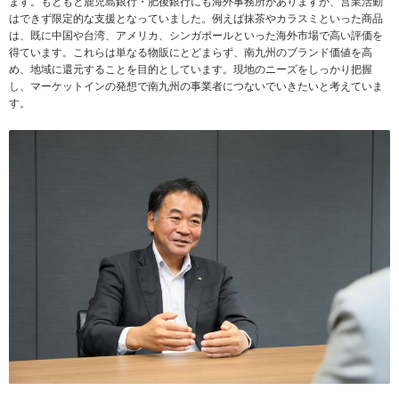
ます。もともと鹿児島銀行・肥後銀行にも海外事務所がありますが、営業活動
はできず限定的な支援となっていました。例えば抹茶やカラスミといった商品
は、既に中国や台湾、アメリカ、シンガポールといった海外市場で高い評価を
得ています。これらは単なる物販にとどまらず、南九州のブランド価値を高
め、地域に還元することを目的としています。現地のニーズをしっかり把握
し、マーケットインの発想で南九州の事業者につないでいきたいと考えていま
す。