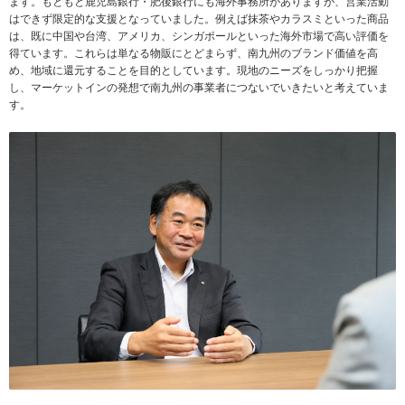
ます。もともと鹿児島銀行・肥後銀行にも海外事務所がありますが、営業活動
はできず限定的な支援となっていました。例えば抹茶やカラスミといった商品
は、既に中国や台湾、アメリカ、シンガポールといった海外市場で高い評価を
得ています。これらは単なる物販にとどまらず、南九州のブランド価値を高
め、地域に還元することを目的としています。現地のニーズをしっかり把握
し、マーケットインの発想で南九州の事業者につないでいきたいと考えていま
す。