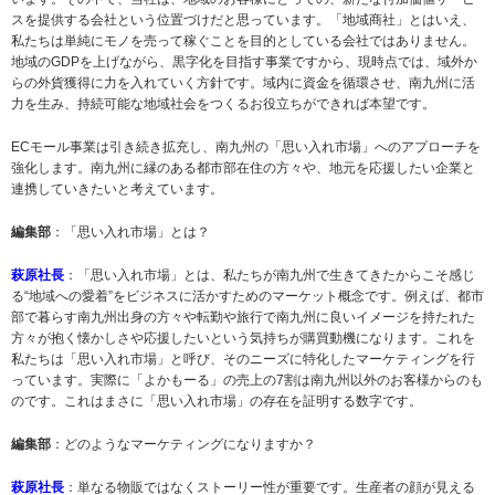
スを提供する会社という位置づけだと思っています。「地域商社」とはいえ、
私たちは単純にモノを売って稼ぐことを目的としている会社ではありません。
地域のGDPを上げながら、黒字化を目指す事業ですから、現時点では、域外か
らの外貨獲得に力を入れていく方針です。域内に資金を循環させ、南九州に活
力を生み、持続可能な地域社会をつくるお役立ちができれば本望です。
ECモール事業は引き続き拡充し、南九州の「思い入れ市場」へのアプローチを
強化します。南九州に縁のある都市部在住の方々や、地元を応援したい企業と
連携していきたいと考えています。
編集部
：「思い入れ市場」とは？
萩原社長
：「思い入れ市場」とは、私たちが南九州で生きてきたからこそ感じ
る“地域への愛着”をビジネスに活かすためのマーケット概念です。例えば、都市
部で暮らす南九州出身の方々や転勤や旅行で南九州に良いイメージを持たれた
方々が抱く懐かしさや応援したいという気持ちが購買動機になります。これを
私たちは「思い入れ市場」と呼び、そのニーズに特化したマーケティングを行
っています。実際に「よかもーる」の売上の7割は南九州以外のお客様からのも
のです。これはまさに「思い入れ市場」の存在を証明する数字です。
編集部
：どのようなマーケティングになりますか？
萩原社長
：単なる物販ではなくストーリー性が重要です。生産者の顔が見える