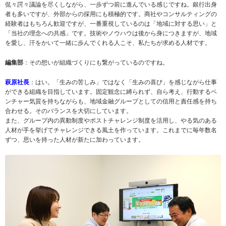
侃々諤々議論を尽くしながら、一歩ずつ前に進んでいる感じですね。銀行出身
者も多いですが、外部からの採用にも積極的です。商社やコンサルティングの
経験者はもちろん歓迎ですが、一番重視しているのは「地域に対する思い」と
「当社の理念への共感」です。技術やノウハウは後から身につきますが、地域
を愛し、汗をかいて一緒に歩んでくれる人こそ、私たちが求める人材です。
編集部
：その想いが組織づくりにも繋がっているのですね。
萩原社長
：はい。「生みの苦しみ」ではなく「生みの喜び」を感じながら仕事
ができる組織を目指しています。固定観念に縛られず、自ら考え、行動するベ
ンチャー気質を持ちながらも、地域金融グループとしての信用と責任感を持ち
合わせる。そのバランスを大切にしています。
また、グループ内の異動制度やポストチャレンジ制度を活用し、やる気のある
人材が手を挙げてチャレンジできる風土を作っています。これまでに毎年数名
ずつ、思いを持った人材が新たに加わっています。