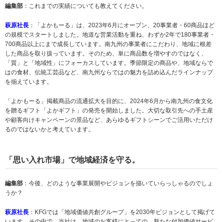
編集部
：これまでの実績についても教えてください。
萩原社長
：「よかもーる」は、2023年6月にオープン、20事業者・60商品ほど
の規模でスタートしました。地道な営業活動を重ね、わずか2年で180事業者・
700商品以上にまで成長しています。南九州の事業者にこだわり、地域に根差
した商品を取り扱っています。そのため、単に商品数を増やすのではなく、
「質」と「地域性」にフォーカスしています。季節限定の商品や、地域ならで
はの食材、伝統工芸品など、南九州ならではの魅力を詰め込んだラインナップ
を揃えています。
「よかもーる」掲載商品の流通拡大を目的に、2024年6月から南九州の食文化
を贈るギフト「よかギフト」の発売を開始しました。大切な取引先への手土産
や顧客向けキャンペーンの景品など、あらゆるギフトシーンでご活用いただけ
るのではないかと考えています。
「思い入れ市場」で地域経済を守る。
編集部
：今後、どのような事業展開やビジョンを描いていらっしゃるのでしょ
うか？
萩原社長
：KFGでは「地域価値共創グループ」を2030年ビジョンとして掲げて
います。その中で、当社は、地域のお客様にとっての、新たな付加価値サービ