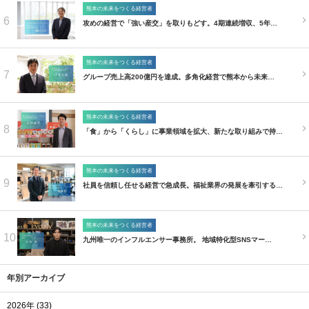
熊本の未来をつくる経営者
6
攻めの経営で「強い産交」を取りもどす。4期連続増収、5年…
熊本の未来をつくる経営者
7
グループ売上高200億円を達成。多角化経営で熊本から未来…
熊本の未来をつくる経営者
8
「食」から「くらし」に事業領域を拡大、新たな取り組みで持…
熊本の未来をつくる経営者
9
社員を信頼し任せる経営で急成長。福祉業界の発展を牽引する…
熊本の未来をつくる経営者
10
九州唯一のインフルエンサー事務所。 地域特化型SNSマー…
年別アーカイブ
2026年 (33)