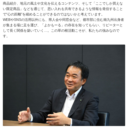
商品紹介、地元の風土や文化を伝えるコンテンツ、そして「ここでしか買えな
い限定商品」などを通じて、思い入れを共有できるような情報を発信すること
で“心の距離”を縮めることができるのではないかと考えています。
WEBやSNSの活用以外にも、県人会や同窓会など、都市部に住む南九州出身者
が集まる場に足を運び、「よかもーる」の存在を知ってもらい、リピーターと
して長く関係を築いていく…。この草の根活動こそが、私たちの強みなので
す。