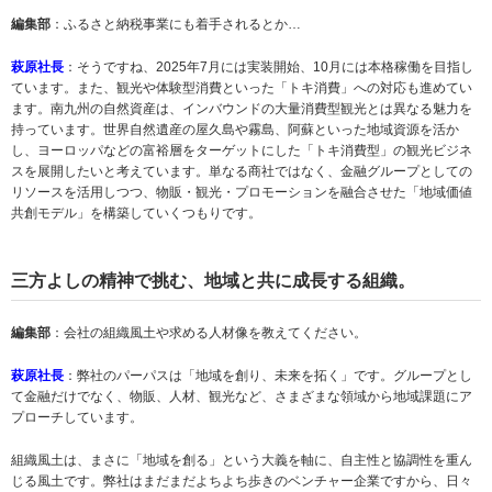
編集部
：ふるさと納税事業にも着手されるとか…
萩原社長
：そうですね、2025年7月には実装開始、10月には本格稼働を目指し
ています。また、観光や体験型消費といった「トキ消費」への対応も進めてい
ます。南九州の自然資産は、インバウンドの大量消費型観光とは異なる魅力を
持っています。世界自然遺産の屋久島や霧島、阿蘇といった地域資源を活か
し、ヨーロッパなどの富裕層をターゲットにした「トキ消費型」の観光ビジネ
スを展開したいと考えています。単なる商社ではなく、金融グループとしての
リソースを活用しつつ、物販・観光・プロモーションを融合させた「地域価値
共創モデル」を構築していくつもりです。
三方よしの精神で挑む、地域と共に成長する組織。
編集部
：会社の組織風土や求める人材像を教えてください。
萩原社長
：弊社のパーパスは「地域を創り、未来を拓く」です。グループとし
て金融だけでなく、物販、人材、観光など、さまざまな領域から地域課題にア
プローチしています。
組織風土は、まさに「地域を創る」という大義を軸に、自主性と協調性を重ん
じる風土です。弊社はまだまだよちよち歩きのベンチャー企業ですから、日々