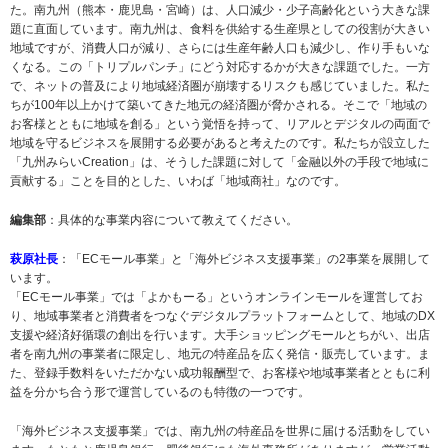
た。南九州（熊本・鹿児島・宮崎）は、人口減少・少子高齢化という大きな課
題に直面しています。南九州は、食料を供給する生産県としての役割が大きい
地域ですが、消費人口が減り、さらには生産年齢人口も減少し、作り手もいな
くなる。この「トリプルパンチ」にどう対応するかが大きな課題でした。一方
で、ネットの普及により地域経済圏が崩壊するリスクも感じていました。私た
ちが100年以上かけて築いてきた地元の経済圏が脅かされる。そこで「地域の
お客様とともに地域を創る」という覚悟を持って、リアルとデジタルの両面で
地域を守るビジネスを展開する必要があると考えたのです。私たちが設立した
「九州みらいCreation」は、そうした課題に対して「金融以外の手段で地域に
貢献する」ことを目的とした、いわば「地域商社」なのです。
編集部
：具体的な事業内容について教えてください。
萩原社長
：「ECモール事業」と「海外ビジネス支援事業」の2事業を展開して
います。
「ECモール事業」では「よかもーる」というオンラインモールを運営してお
り、地域事業者と消費者をつなぐデジタルプラットフォームとして、地域のDX
支援や経済好循環の創出を行います。大手ショッピングモールとちがい、出店
者を南九州の事業者に限定し、地元の特産品を広く発信・販売しています。ま
た、登録手数料をいただかない成功報酬型で、お客様や地域事業者とともに利
益を分かち合う形で運営しているのも特徴の一つです。
「海外ビジネス支援事業」では、南九州の特産品を世界に届ける活動をしてい