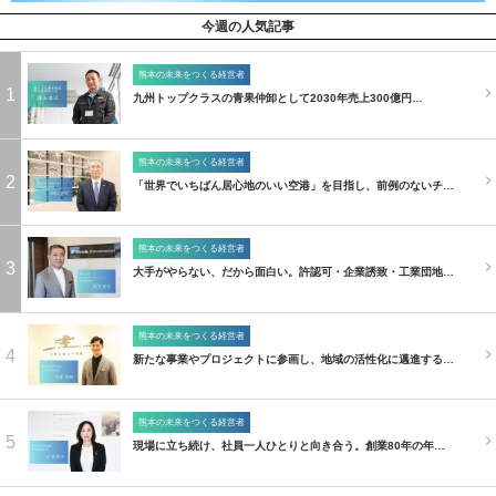
今週の人気記事
熊本の未来をつくる経営者
1
九州トップクラスの青果仲卸として2030年売上300億円…
熊本の未来をつくる経営者
2
「世界でいちばん居心地のいい空港」を目指し、前例のないチ…
熊本の未来をつくる経営者
3
大手がやらない、だから面白い。許認可・企業誘致・工業団地…
熊本の未来をつくる経営者
4
新たな事業やプロジェクトに参画し、地域の活性化に邁進する…
熊本の未来をつくる経営者
5
現場に立ち続け、社員一人ひとりと向き合う。創業80年の年…