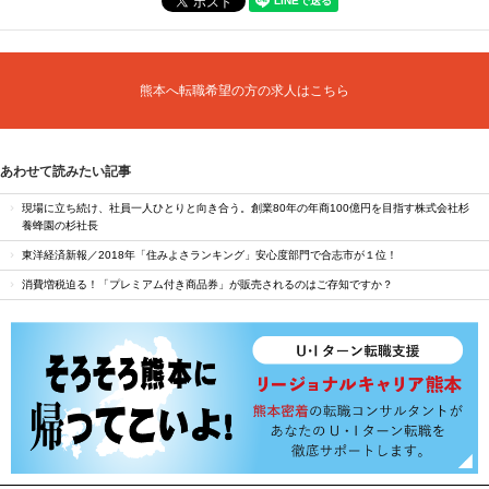
熊本へ転職希望の方の求人はこちら
あわせて読みたい記事
現場に立ち続け、社員一人ひとりと向き合う。創業80年の年商100億円を目指す株式会社杉
養蜂園の杉社長
東洋経済新報／2018年「住みよさランキング」安心度部門で合志市が１位！
消費増税迫る！「プレミアム付き商品券」が販売されるのはご存知ですか？