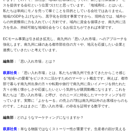
スを提供する会社という位置づけだと思っています。「地域商社」とはいえ、
私たちは単純にモノを売って稼ぐことを目的としている会社ではありません。
地域のGDPを上げながら、黒字化を目指す事業ですから、現時点では、域外か
らの外貨獲得に力を入れていく方針です。域内に資金を循環させ、南九州に活
力を生み、持続可能な地域社会をつくるお役立ちができれば本望です。
ECモール事業は引き続き拡充し、南九州の「思い入れ市場」へのアプローチを
強化します。南九州に縁のある都市部在住の方々や、地元を応援したい企業と
連携していきたいと考えています。
編集部
：「思い入れ市場」とは？
萩原社長
：「思い入れ市場」とは、私たちが南九州で生きてきたからこそ感じ
る“地域への愛着”をビジネスに活かすためのマーケット概念です。例えば、都市
部で暮らす南九州出身の方々や転勤や旅行で南九州に良いイメージを持たれた
方々が抱く懐かしさや応援したいという気持ちが購買動機になります。これを
私たちは「思い入れ市場」と呼び、そのニーズに特化したマーケティングを行
っています。実際に「よかもーる」の売上の7割は南九州以外のお客様からのも
のです。これはまさに「思い入れ市場」の存在を証明する数字です。
編集部
：どのようなマーケティングになりますか？
萩原社長
：単なる物販ではなくストーリー性が重要です。生産者の顔が見える