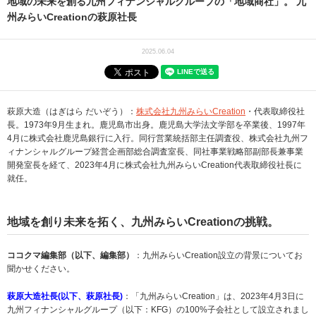
地域の未来を創る九州フィナンシャルグループの「地域商社」。 九
州みらいCreationの萩原社長
2025.06.04
萩原大造（はぎはら だいぞう）：
株式会社九州みらいCreation
・代表取締役社
長。1973年9月生まれ。鹿児島市出身。鹿児島大学法文学部を卒業後、1997年
4月に株式会社鹿児島銀行に入行。同行営業統括部主任調査役、株式会社九州フ
ィナンシャルグループ経営企画部総合調査室長、同社事業戦略部副部長兼事業
開発室長を経て、2023年4月に株式会社九州みらいCreation代表取締役社長に
就任。
地域を創り未来を拓く、九州みらいCreationの挑戦。
ココクマ編集部（以下、編集部）
：九州みらいCreation設立の背景についてお
聞かせください。
萩原大造社長(以下、萩原社長)
：「九州みらいCreation」は、2023年4月3日に
九州フィナンシャルグループ（以下：KFG）の100%子会社として設立されまし