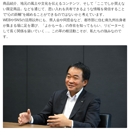
商品紹介、地元の風土や文化を伝えるコンテンツ、そして「ここでしか買えな
い限定商品」などを通じて、思い入れを共有できるような情報を発信すること
で“心の距離”を縮めることができるのではないかと考えています。
WEBやSNSの活用以外にも、県人会や同窓会など、都市部に住む南九州出身者
が集まる場に足を運び、「よかもーる」の存在を知ってもらい、リピーターと
して長く関係を築いていく…。この草の根活動こそが、私たちの強みなので
す。