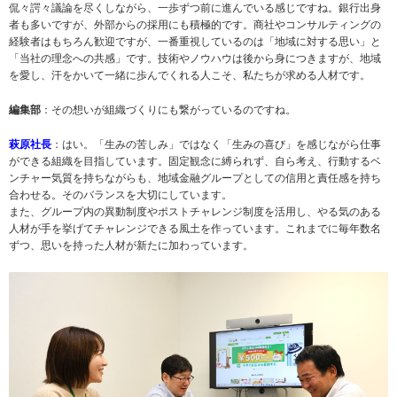
侃々諤々議論を尽くしながら、一歩ずつ前に進んでいる感じですね。銀行出身
者も多いですが、外部からの採用にも積極的です。商社やコンサルティングの
経験者はもちろん歓迎ですが、一番重視しているのは「地域に対する思い」と
「当社の理念への共感」です。技術やノウハウは後から身につきますが、地域
を愛し、汗をかいて一緒に歩んでくれる人こそ、私たちが求める人材です。
編集部
：その想いが組織づくりにも繋がっているのですね。
萩原社長
：はい。「生みの苦しみ」ではなく「生みの喜び」を感じながら仕事
ができる組織を目指しています。固定観念に縛られず、自ら考え、行動するベ
ンチャー気質を持ちながらも、地域金融グループとしての信用と責任感を持ち
合わせる。そのバランスを大切にしています。
また、グループ内の異動制度やポストチャレンジ制度を活用し、やる気のある
人材が手を挙げてチャレンジできる風土を作っています。これまでに毎年数名
ずつ、思いを持った人材が新たに加わっています。