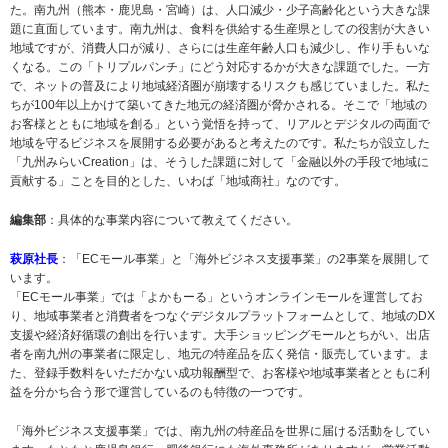
た。南九州（熊本・鹿児島・宮崎）は、人口減少・少子高齢化という大きな課
題に直面しています。南九州は、食料を供給する生産県としての役割が大きい
地域ですが、消費人口が減り、さらには生産年齢人口も減少し、作り手もいな
くなる。この「トリプルパンチ」にどう対応するかが大きな課題でした。一方
で、ネットの普及により地域経済圏が崩壊するリスクも感じていました。私た
ちが100年以上かけて築いてきた地元の経済圏が脅かされる。そこで「地域の
お客様とともに地域を創る」という覚悟を持って、リアルとデジタルの両面で
地域を守るビジネスを展開する必要があると考えたのです。私たちが設立した
「九州みらいCreation」は、そうした課題に対して「金融以外の手段で地域に
貢献する」ことを目的とした、いわば「地域商社」なのです。
編集部
：具体的な事業内容について教えてください。
萩原社長
：「ECモール事業」と「海外ビジネス支援事業」の2事業を展開して
います。
「ECモール事業」では「よかもーる」というオンラインモールを運営してお
り、地域事業者と消費者をつなぐデジタルプラットフォームとして、地域のDX
支援や経済好循環の創出を行います。大手ショッピングモールとちがい、出店
者を南九州の事業者に限定し、地元の特産品を広く発信・販売しています。ま
た、登録手数料をいただかない成功報酬型で、お客様や地域事業者とともに利
益を分かち合う形で運営しているのも特徴の一つです。
「海外ビジネス支援事業」では、南九州の特産品を世界に届ける活動をしてい