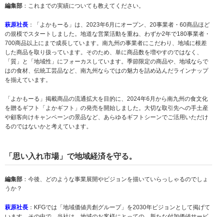
編集部
：これまでの実績についても教えてください。
萩原社長
：「よかもーる」は、2023年6月にオープン、20事業者・60商品ほど
の規模でスタートしました。地道な営業活動を重ね、わずか2年で180事業者・
700商品以上にまで成長しています。南九州の事業者にこだわり、地域に根差
した商品を取り扱っています。そのため、単に商品数を増やすのではなく、
「質」と「地域性」にフォーカスしています。季節限定の商品や、地域ならで
はの食材、伝統工芸品など、南九州ならではの魅力を詰め込んだラインナップ
を揃えています。
「よかもーる」掲載商品の流通拡大を目的に、2024年6月から南九州の食文化
を贈るギフト「よかギフト」の発売を開始しました。大切な取引先への手土産
や顧客向けキャンペーンの景品など、あらゆるギフトシーンでご活用いただけ
るのではないかと考えています。
「思い入れ市場」で地域経済を守る。
編集部
：今後、どのような事業展開やビジョンを描いていらっしゃるのでしょ
うか？
萩原社長
：KFGでは「地域価値共創グループ」を2030年ビジョンとして掲げて
います。その中で、当社は、地域のお客様にとっての、新たな付加価値サービ