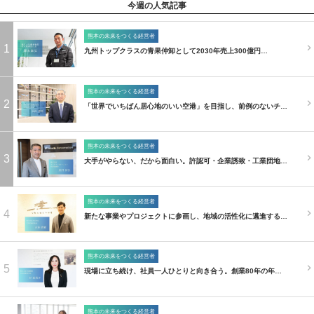
今週の人気記事
熊本の未来をつくる経営者
1
九州トップクラスの青果仲卸として2030年売上300億円…
熊本の未来をつくる経営者
2
「世界でいちばん居心地のいい空港」を目指し、前例のないチ…
熊本の未来をつくる経営者
3
大手がやらない、だから面白い。許認可・企業誘致・工業団地…
熊本の未来をつくる経営者
4
新たな事業やプロジェクトに参画し、地域の活性化に邁進する…
熊本の未来をつくる経営者
5
現場に立ち続け、社員一人ひとりと向き合う。創業80年の年…
熊本の未来をつくる経営者