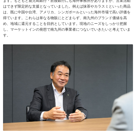
ます。もともと鹿児島銀行・肥後銀行にも海外事務所がありますが、営業活動
はできず限定的な支援となっていました。例えば抹茶やカラスミといった商品
は、既に中国や台湾、アメリカ、シンガポールといった海外市場で高い評価を
得ています。これらは単なる物販にとどまらず、南九州のブランド価値を高
め、地域に還元することを目的としています。現地のニーズをしっかり把握
し、マーケットインの発想で南九州の事業者につないでいきたいと考えていま
す。