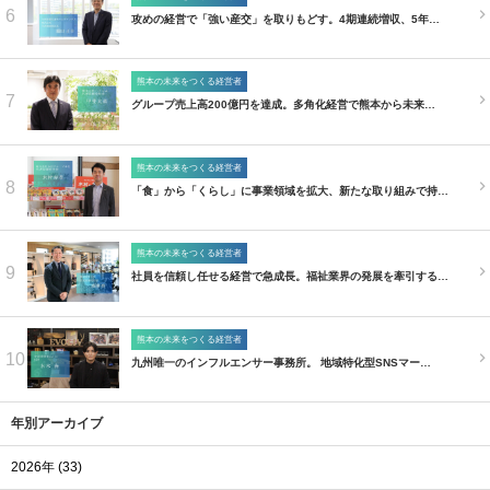
6
攻めの経営で「強い産交」を取りもどす。4期連続増収、5年…
熊本の未来をつくる経営者
7
グループ売上高200億円を達成。多角化経営で熊本から未来…
熊本の未来をつくる経営者
8
「食」から「くらし」に事業領域を拡大、新たな取り組みで持…
熊本の未来をつくる経営者
9
社員を信頼し任せる経営で急成長。福祉業界の発展を牽引する…
熊本の未来をつくる経営者
10
九州唯一のインフルエンサー事務所。 地域特化型SNSマー…
年別アーカイブ
2026年 (33)