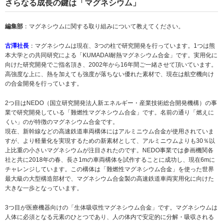
さらなる成長の鍵は「マグネシウム」
編集部
：マグネシウムに関する取り組みについて教えてください。
古澤社長
：マグネシウムは現在、3つの柱で研究開発を行っています。1つは熊
本大学との共同研究による「KUMADAI耐熱マグネシウム合金」です。実用化に
向けた研究開発でご指名頂き、2002年から16年間ご一緒させて頂いています。
高強度な上に、熱を加えても強度が落ちない優れた素材で、現在は航空機向け
の合金開発を行っています。
2つ目はNEDO（国立研究開発法人新エネルギー・産業技術総合開発機構）の事
業で研究開発している「難燃性マグネシウム合金」です。名前の通り「燃えに
くい」のが特徴のマグネシウム合金です。
現在、新幹線などの高速鉄道車両構体にはアルミニウム合金が使用されていま
すが、より軽量化を実現するための新素材として、アルミニウムよりも30％以
上比重の小さいマグネシウムが注目されたのです。NEDO事業では参画機関各
社と共に2018年の春、長さ1mの車両構体を試作することに成功し、現在6mに
チャレンジしています。この構体は「難燃性マグネシウム合金」を使った世界
最大級の大型構造部材で、マグネシウム合金製の高速鉄道車両実用化に向けた
大きな一歩となっています。
3つ目が医療機器向けの「生体吸収性マグネシウム合金」です。マグネシウムは
人体に必須となる元素のひとつであり、人の体内で安定的に分解・吸収される