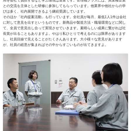
用を会社で負担するなど学ぶ環境は豊富です。管理職クラスには、異業種企業
との交流を主体とした研修に参加してもらっています。他業界や他社からの学
びは多く、社内展開できるよう継続受講しています。
そのほか「社内提案活動」も行っています。全社員が毎月、最低1人1件は会社
に対して意見を出すというものです。新商品や製造方法・職場環境などに関し
て、全員で意見出し合って実現させていきます。素晴らしい成果に繋がれば社
長賞が出ることもありますよ。やはり私ひとりで考えるのには限界があります
し、社員目線で見えることがたくさんあります。大小様々な意見があります
が、社員の総意が集まればその中からすごいものが出てきますよ。