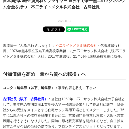
日本屈指の軽金属資材サプライヤー 世界中で唯一無二のマグネシウ
ム合金を持つ 不二ライトメタル株式会社 古澤社長
2021.11.19
古澤清一（ふるさわ きよかず）：
不二ライトメタル株式会社
・代表取締役社
長。1976年熊本県立玉名工業高校卒業後、九州不二サッシ株式会社（現:不二ラ
イトメタル株式会社）入社。2017年取締役、21年6月代表取締役社長に就任。
付加価値を高め「量から質への転換」へ
ココクマ編集部（以下、編集部）
：事業内容を教えて下さい。
古澤社長（以下、古澤社長）
：
当社は1969年、不二サッシ株式会社の子会社と
して、熊本県の有明臨海工業地帯の第一号誘致企業として長洲町に設立、親会
社からの受注をメインとする住宅サッシ専用工場としてスタートしました。76
年には親会社への依存を脱却するために、営業部門を設立し東京・大阪へ営業
展開を行うようになりました。同時に形材販売事業を開始するなど、自主独立
経営こそが今日の当社の礎であり、フロンティアスピリットとなっています。