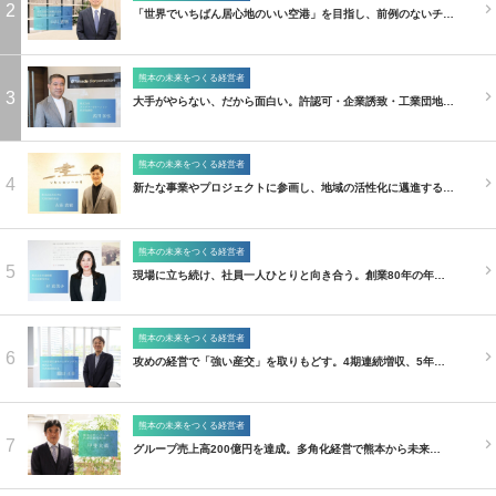
2
「世界でいちばん居心地のいい空港」を目指し、前例のないチ…
熊本の未来をつくる経営者
3
大手がやらない、だから面白い。許認可・企業誘致・工業団地…
熊本の未来をつくる経営者
4
新たな事業やプロジェクトに参画し、地域の活性化に邁進する…
熊本の未来をつくる経営者
5
現場に立ち続け、社員一人ひとりと向き合う。創業80年の年…
熊本の未来をつくる経営者
6
攻めの経営で「強い産交」を取りもどす。4期連続増収、5年…
熊本の未来をつくる経営者
7
グループ売上高200億円を達成。多角化経営で熊本から未来…