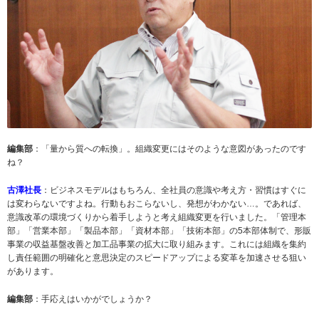
編集部
：「量から質への転換」。組織変更にはそのような意図があったのです
ね？
古
澤社長
：ビジネスモデルはもちろん、全社員の意識や考え方・習慣はすぐに
は変わらないですよね。行動もおこらないし、発想がわかない…。であれば、
意識改革の環境づくりから着手しようと考え組織変更を行いました。「管理本
部」「営業本部」「製品本部」「資材本部」「技術本部」の5本部体制で、形販
事業の収益基盤改善と加工品事業の拡大に取り組みます。これには組織を集約
し責任範囲の明確化と意思決定のスピードアップによる変革を加速させる狙い
があります。
編集部
：手応えはいかがでしょうか？