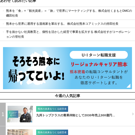
あわせて読みたい記事
熊本を「食」×「観光資産」＝「旅」で世界にマーケティングする、株式会社くまもとDMCの
磯田社長
熊本から世界に通用する漫画家を輩出する。 株式会社熊本コアミックスの持田社長
手を抜かない社員教育と、個性を活かした経営で事業を拡大する 株式会社すがコーポレーシ
ョンの管社長
今週の人気記事
熊本の未来をつくる経営者
1
九州トップクラスの青果仲卸として2030年売上300億円…
熊本の未来をつくる経営者