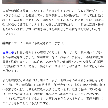
人事評価制度は見直しています。「意識を変えて欲しい！失敗を恐れずチャレ
ンジするんだ！」と要望しても、結局失敗したら評価が低い…それでは行動に
移せませんよね。努力をして、結果をだしてくれる人たちに対しては、勤続年
数に関係なく評価していきます。今回の組織変更に伴い、中間層の活用・抜擢
も進めています。次世代に引き継ぐ移行期間として経験を積んで欲しいと思っ
ています。
編集部
：ブライト企業にも認定されていますね。
古澤社長
：
社員の働きやすい環境づくりにも注力しており、熊本県からブライ
ト企業認定を受けました。毎週水曜日をノー残業デーに設定し、有給休暇は全
員必ず取得します。さらに産休も100％取得。健康面・メンタル面共に産業医
に定期的に診て頂いており、働きやすい環境づくりができているのではないか
と思います。
また地域貢献も積極的に取り組んでいます。地域からの積極的な雇用はもちろ
ん、月に1回の管理職による道路清掃、自社製のアルミ神輿を担いで地元の祭り
へ参加するなど、地域との交流も大切にしています。理念にも掲げている通
り、我々の存在価値は「お客様・地域にどう認めてもらえるか」なのです。
「さすがは不二ライトメタル！」と言われる存在であるために、背筋を正して
これからも努力していきたいですね。