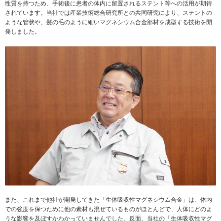
性質を持つため、手術後に患者の体内に留置されるステント等への活用が期待
されています。当社では産業技術総合研究所との共同研究により、ステントの
ような管状や、髪の毛のように細いマグネシウム合金部材を成型する技術を開
発しました。
また、これまで他社が開発してきた「生体吸収性マグネシウム合金」は、体内
での強度を保つために他の素材も混ぜているものがほとんどで、人体にどのよ
うな影響を及ぼすかわかっていませんでした。反面、当社の「生体吸収性マグ