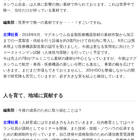
ネシウム合金」は人体に影響の無い素材で作られております。これは世界中で
唯一、当社だけが持っている素材です。
編集部
：世界中で唯一の素材ですか・・・！すごいですね。
古澤社長
：2018年6月、マグネシウム合金製医療機器部材の素材作製から加工
までの一貫製造・供給を行う設備を約3億円かけて自社内に導入し、9月には熊
本県より医療機器製造業の認可を受けました。今後は更なる実用化に向けたフ
ァーストインマン試験（人体投与実験）を行っていく予定です。
今は売上の7割がアルミニウム素材の建材が中心となっていますが、今後はマグ
ネシウムで航空・車両・医療機器の新しい分野にも進出し、事業の幅を広げて
いきます。まだまだ市場もできておりませんし、JISやISOも整備しながらの開
発で研究陣も苦労していますが、必ず大きな実を結ぶと確信しています。
人を育て、地域に貢献する
編集部
：今後の成長のために取り組むことは？
古澤社長
：
人材育成には引き続き力を入れていきます。社内教育としてはベテ
ラン社員が講師としてセミナーを開催、また技術・技能・ノウハウの伝承する
ための動画制作を行っています。自己啓発や資格取得のための通信教育受講費