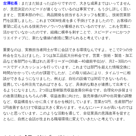
古澤社長
：まだまだ始まったばかりですので、大きな成果まではいってません
が、意思決定のスピードが速くなっているのは事実です。もう少し詳しく言い
ますと、営業本部の中に、商品開発を担当するスタッフを配置し、技術営業部
門を設置しました。これまでOEM生産を多く手掛けてきましたので、お客様の
要望に応えられる技術力やノウハウが蓄積されているのですが、これを営業に
活かせていなかったのです。組織に横串を刺すことで、スピーディーにかつク
リエイティブに、新たな価値の創造に繋げられると考えています。
重要なのは、実務担当者同士が常に会話できる環境なんですよ。そこで2つの分
科会を立ち上げました。1つは加工品拡大分科会です。営業・技術・製造・加工
品など各部門から選ばれた若手リーダー(30歳～40歳前半位)が、月2～3回のペ
ースでディスカッションを行っています。これまでは部門を超えた情報交換に
時間がかかっていたのが課題でしたが、この取り組みにより、タイムリーに相
談ができるようになりました。例えば、自社の設備では対応できないものも、
提携している外注先であればできる。など、具体的な動きが連携して出来てく
るようになりました。2つ目は形材販売収益改善分科会です。合理化や歩留まり
の改善活動はもちろんの事、収益改善に向けた、販売単価のUPや出荷量の調整
など、収益構造をいかに良くするかを検討しています。営業が1円、生産部門が
1円改善するだけで収益は大きく変わります。そんなにハードルが高いものでは
ないと思っています。このような活動を通して、全従業員の意識改革を促すと
ともに、自然と会話が生まれる職場環境に変えていきたいと考えています。