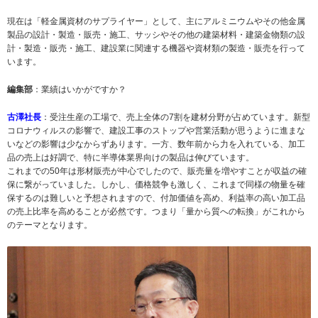
現在は「軽金属資材のサプライヤー」として、主にアルミニウムやその他金属
製品の設計・製造・販売・施工、サッシやその他の建築材料・建築金物類の設
計・製造・販売・施工、建設業に関連する機器や資材類の製造・販売を行って
います。
編集部
：業績はいかがですか？
古澤社長
：受注生産の工場で、売上全体の7割を建材分野が占めています。新型
コロナウィルスの影響で、建設工事のストップや営業活動が思うように進まな
いなどの影響は少なからずあります。一方、数年前から力を入れている、加工
品の売上は好調で、特に半導体業界向けの製品は伸びています。
これまでの50年は形材販売が中心でしたので、販売量を増やすことが収益の確
保に繋がっていました。しかし、価格競争も激しく、これまで同様の物量を確
保するのは難しいと予想されますので、付加価値を高め、利益率の高い加工品
の売上比率を高めることが必然です。つまり「量から質への転換」がこれから
のテーマとなります。