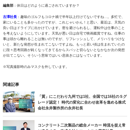
編集部
：休日はどのように過ごされていますか？
古澤社長
：趣味のゴルフもコロナ禍で半年以上行けてないですね…。多忙で、
家にいることも多かったのですが、これじゃいかん！と思い、最近は、天気の
良い日はドライブに出かけています。密を避けられるし、運転中は仕事のこと
を考えないようにしています。天気が悪い日は自宅で映画鑑賞ですね。仕事の
事は頭から離れることは無いのですが、リフレッシュして、メリハリをつけな
いと、新たな発想が生まれてこないですよね。もっと若い頃は生まれていたの
に段々思考回路が鈍くなってきてるからスパッと切らないとなかなか次の発想
が出てこない。そういう意味ではいい息抜きにはなっています。
※写真撮影時のみマスクを外しています。
関連記事
「質」にこだわり九州では1社、全国では16社のＳグ
レード認定！ 時代の変化に合わせ改革を進める株式
会社永井製作所の永井社長
コンクリート二次製品の総合メーカー 時流を捉え常