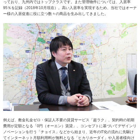
っており、九州内ではトップクラスです。また管理物件については、入居率
95％を記録（2018年10月現在）。高い入居率を実現するため、当社ではオーナ
ー様の入居促進に役に立つ数々の商品を生み出してきました。
例えば、敷金礼金ゼロ・保証人不要の賃貸サービス「超ラク」、契約時の初期
費用が定額となる「0円（オーエン）賃貸」、コンセプトに基づいてデザインリ
ノベーションを行う「チョイス」などから始まり、近年のIT化の流れに先駆け
てインターネット月額利用料が無料となる「ヒカリホーダイ」や入居者様向け