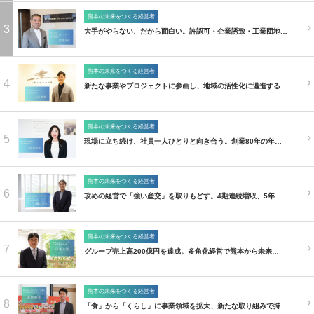
熊本の未来をつくる経営者
3
大手がやらない、だから面白い。許認可・企業誘致・工業団地…
熊本の未来をつくる経営者
4
新たな事業やプロジェクトに参画し、地域の活性化に邁進する…
熊本の未来をつくる経営者
5
現場に立ち続け、社員一人ひとりと向き合う。創業80年の年…
熊本の未来をつくる経営者
6
攻めの経営で「強い産交」を取りもどす。4期連続増収、5年…
熊本の未来をつくる経営者
7
グループ売上高200億円を達成。多角化経営で熊本から未来…
熊本の未来をつくる経営者
8
「食」から「くらし」に事業領域を拡大、新たな取り組みで持…