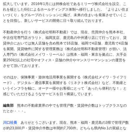
拡大しています。2016年1月には持株会社であるミリーヴ株式会社を設立、こ
れを核とした6社によるホールディングス体制へ移行しました。「よりよい住ま
いづくり」をグループのミッションに掲げ、未来の住まいを発展させていくこ
とを目指し、新しいサービスの開発に日々取り組んでおります。
不動産仲介を行う《株式会社明和不動産》では、現在、売買仲介を熊本本社、
中古住宅専門店ガラリト、福岡支店、鹿児島の中州通り店にて行っており、賃
貸仲介においては無人店舗を含め熊本で16店舗、福岡で4店舗、鹿児島で4店舗
を展開。賃貸物件に関する管理業務は《株式会社明和不動産管理》が担い、法
人専門の《株式会社メイワ・リーベル》は熊本・福岡・東京を拠点に、大手企
業250社以上の社宅やオフィス・店舗の仲介やマンスリーマンションの運営を
させて頂いております。
そのほか、保険事業・遊休地活用事業を展開する《株式会社メイワ・ライフリ
ード》、デジタル・通信事業を展開する《リネクト株式会社》など、不動産と
いうインフラを軸に、オーナー様やお客様にとって「あったら便利だな！」と
感じていただけるようなサービスを日々構築しています。
編集部
熊本の不動産業界の中でも管理戸数・賃貸仲介数はトップクラスなの
だとか・・・。
川口社長
ありがとうございます。現在、熊本・福岡・鹿児島の3県で管理戸数
が約23,000戸・賃貸仲介件数は年間約7,700件。どちらも県内No.1の実績とな