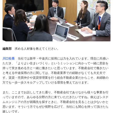
編集部
求める人材像を教えてください。
川口社長
当社では新卒・中途共に採用には力を入れています。理念に共感い
ただき、「よりよい住まいづくり」というミッションに向かって一緒に意欲を
持って突き進める方と一緒に働きたいと思っています。不動産会社で働きたい
と考える中途採用の方に関しては、不動産業界での経験がなくても大丈夫で
す。賃貸・売買仲介や賃貸管理業を行う総合不動産企業だからこそ、未経験の
方でも一歩一歩スキルアップしていける環境を整えております。
また、ここまでお話ししてきた通り、不動産会社でありながら様々な事業を行
っていますので、あらゆる分野の方に来ていただきたいですね。例えばシステ
ムエンジニアの方が就職先を探すときに、不動産会社を見ることは少ないかと
思います。そういう方でもぜひ視野を広げて、当社にも関心を持って頂けたら
嬉しいです。