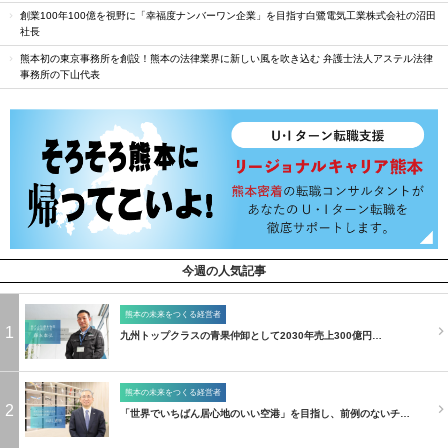
創業100年100億を視野に「幸福度ナンバーワン企業」を目指す白鷺電気工業株式会社の沼田
社長
熊本初の東京事務所を創設！熊本の法律業界に新しい風を吹き込む 弁護士法人アステル法律
事務所の下山代表
今週の人気記事
熊本の未来をつくる経営者
1
九州トップクラスの青果仲卸として2030年売上300億円…
熊本の未来をつくる経営者
2
「世界でいちばん居心地のいい空港」を目指し、前例のないチ…