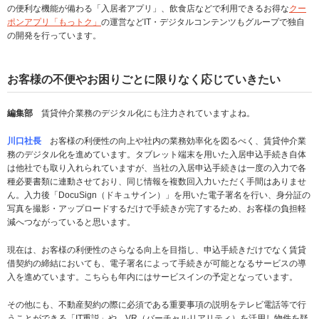
の便利な機能が備わる「入居者アプリ」、飲食店などで利用できるお得な
クー
ポンアプリ「もっトク」
の運営などIT・デジタルコンテンツもグループで独自
の開発を行っています。
お客様の不便やお困りごとに限りなく応じていきたい
編集部
賃貸仲介業務のデジタル化にも注力されていますよね。
川口社長
お客様の利便性の向上や社内の業務効率化を図るべく、賃貸仲介業
務のデジタル化を進めています。タブレット端末を用いた入居申込手続き自体
は他社でも取り入れられていますが、当社の入居申込手続きは一度の入力で各
種必要書類に連動させており、同じ情報を複数回入力いただく手間はありませ
ん。入力後「DocuSign（ドキュサイン）」を用いた電子署名を行い、身分証の
写真を撮影・アップロードするだけで手続きが完了するため、お客様の負担軽
減へつながっていると思います。
現在は、お客様の利便性のさらなる向上を目指し、申込手続きだけでなく賃貸
借契約の締結においても、電子署名によって手続きが可能となるサービスの導
入を進めています。こちらも年内にはサービスインの予定となっています。
その他にも、不動産契約の際に必須である重要事項の説明をテレビ電話等で行
うことができる「IT重説」や、VR（バーチャルリアリティ）を活用し物件を疑