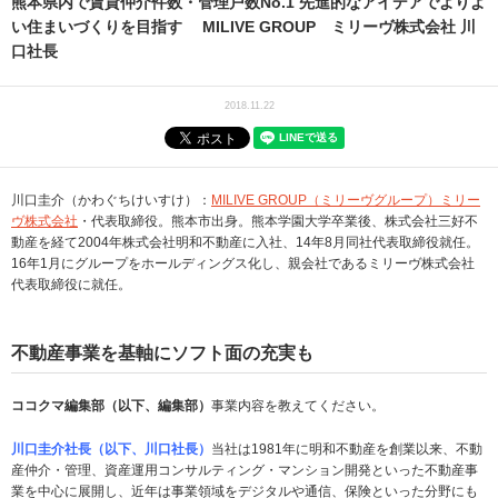
熊本県内で賃貸仲介件数・管理戸数No.1 先進的なアイデアでよりよ
い住まいづくりを目指す MILIVE GROUP ミリーヴ株式会社 川
口社長
2018.11.22
川口圭介（かわぐちけいすけ）：
MILIVE GROUP（ミリーヴグループ）ミリー
ヴ株式会社
・代表取締役。熊本市出身。熊本学園大学卒業後、株式会社三好不
動産を経て2004年株式会社明和不動産に入社、14年8月同社代表取締役就任。
16年1月にグループをホールディングス化し、親会社であるミリーヴ株式会社
代表取締役に就任。
不動産事業を基軸にソフト面の充実も
ココクマ編集部（以下、編集部）
事業内容を教えてください。
川口圭介社長（以下、川口社長）
当社は1981年に明和不動産を創業以来、不動
産仲介・管理、資産運用コンサルティング・マンション開発といった不動産事
業を中心に展開し、近年は事業領域をデジタルや通信、保険といった分野にも