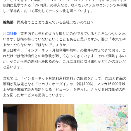
似的に見学できる「VR内見」の導入など、様々なシステムやコンテンツを利用
して業界内において率先してデジタル化を図っています。
編集部
同業者でここまで進んでいる会社はないのでは？
川口社長
業界内でも当社のような取り組みができているところは少ないと思
います。技術を持っていないということもあると思いますが、要は「本気でや
るか・やらないか」ではないでしょうか。
例えば昨今、「インターネット月額利用料無料」の物件も増えてきており、こ
れだけでは他社物件との差別化が難しくなってきています。それで満足するの
か、そこから先の差別化を図るのか、これに真剣に取り組むかどうかの違いだ
と思います。
当社では、「インターネット月額利用料無料」の回線を介して、約12万作品の
動画が見放題となる「ヒカリミホーダイ」や、雑誌100誌、マンガ15,000冊以
上が電子書籍で読み放題となる「ビューン」を導入し、さらなる付加価値の向
上を図ったサービスも提供しています。