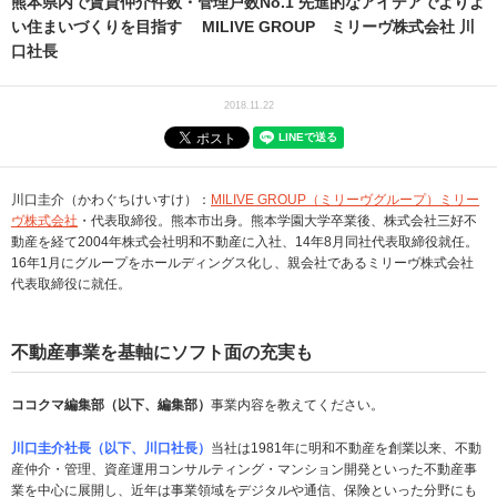
熊本県内で賃貸仲介件数・管理戸数No.1 先進的なアイデアでよりよ
い住まいづくりを目指す MILIVE GROUP ミリーヴ株式会社 川
口社長
2018.11.22
川口圭介（かわぐちけいすけ）：
MILIVE GROUP（ミリーヴグループ）ミリー
ヴ株式会社
・代表取締役。熊本市出身。熊本学園大学卒業後、株式会社三好不
動産を経て2004年株式会社明和不動産に入社、14年8月同社代表取締役就任。
16年1月にグループをホールディングス化し、親会社であるミリーヴ株式会社
代表取締役に就任。
不動産事業を基軸にソフト面の充実も
ココクマ編集部（以下、編集部）
事業内容を教えてください。
川口圭介社長（以下、川口社長）
当社は1981年に明和不動産を創業以来、不動
産仲介・管理、資産運用コンサルティング・マンション開発といった不動産事
業を中心に展開し、近年は事業領域をデジタルや通信、保険といった分野にも