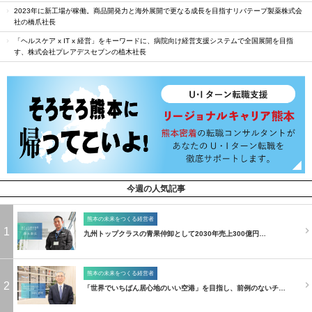
2023年に新工場が稼働。商品開発力と海外展開で更なる成長を目指すリバテープ製薬株式会
社の橋爪社長
「ヘルスケア x IT x 経営」をキーワードに、病院向け経営支援システムで全国展開を目指
す、株式会社プレアデスセブンの植木社長
今週の人気記事
熊本の未来をつくる経営者
1
九州トップクラスの青果仲卸として2030年売上300億円…
熊本の未来をつくる経営者
2
「世界でいちばん居心地のいい空港」を目指し、前例のないチ…