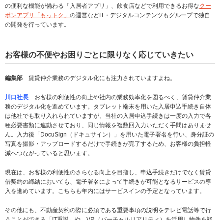
の便利な機能が備わる「入居者アプリ」、飲食店などで利用できるお得な
クー
ポンアプリ「もっトク」
の運営などIT・デジタルコンテンツもグループで独自
の開発を行っています。
お客様の不便やお困りごとに限りなく応じていきたい
編集部
賃貸仲介業務のデジタル化にも注力されていますよね。
川口社長
お客様の利便性の向上や社内の業務効率化を図るべく、賃貸仲介業
務のデジタル化を進めています。タブレット端末を用いた入居申込手続き自体
は他社でも取り入れられていますが、当社の入居申込手続きは一度の入力で各
種必要書類に連動させており、同じ情報を複数回入力いただく手間はありませ
ん。入力後「DocuSign（ドキュサイン）」を用いた電子署名を行い、身分証の
写真を撮影・アップロードするだけで手続きが完了するため、お客様の負担軽
減へつながっていると思います。
現在は、お客様の利便性のさらなる向上を目指し、申込手続きだけでなく賃貸
借契約の締結においても、電子署名によって手続きが可能となるサービスの導
入を進めています。こちらも年内にはサービスインの予定となっています。
その他にも、不動産契約の際に必須である重要事項の説明をテレビ電話等で行
うことができる「IT重説」や、VR（バーチャルリアリティ）を活用し物件を疑