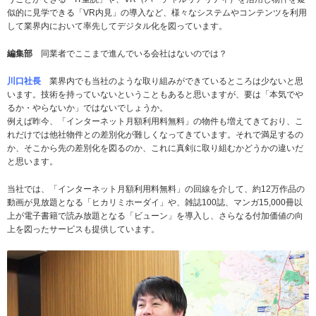
似的に見学できる「VR内見」の導入など、様々なシステムやコンテンツを利用
して業界内において率先してデジタル化を図っています。
編集部
同業者でここまで進んでいる会社はないのでは？
川口社長
業界内でも当社のような取り組みができているところは少ないと思
います。技術を持っていないということもあると思いますが、要は「本気でや
るか・やらないか」ではないでしょうか。
例えば昨今、「インターネット月額利用料無料」の物件も増えてきており、こ
れだけでは他社物件との差別化が難しくなってきています。それで満足するの
か、そこから先の差別化を図るのか、これに真剣に取り組むかどうかの違いだ
と思います。
当社では、「インターネット月額利用料無料」の回線を介して、約12万作品の
動画が見放題となる「ヒカリミホーダイ」や、雑誌100誌、マンガ15,000冊以
上が電子書籍で読み放題となる「ビューン」を導入し、さらなる付加価値の向
上を図ったサービスも提供しています。