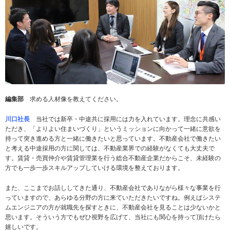
編集部
求める人材像を教えてください。
川口社長
当社では新卒・中途共に採用には力を入れています。理念に共感い
ただき、「よりよい住まいづくり」というミッションに向かって一緒に意欲を
持って突き進める方と一緒に働きたいと思っています。不動産会社で働きたい
と考える中途採用の方に関しては、不動産業界での経験がなくても大丈夫で
す。賃貸・売買仲介や賃貸管理業を行う総合不動産企業だからこそ、未経験の
方でも一歩一歩スキルアップしていける環境を整えております。
また、ここまでお話ししてきた通り、不動産会社でありながら様々な事業を行
っていますので、あらゆる分野の方に来ていただきたいですね。例えばシステ
ムエンジニアの方が就職先を探すときに、不動産会社を見ることは少ないかと
思います。そういう方でもぜひ視野を広げて、当社にも関心を持って頂けたら
嬉しいです。