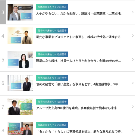
熊本の未来をつくる経営者
3
大手がやらない、だから面白い。許認可・企業誘致・工業団地…
熊本の未来をつくる経営者
4
新たな事業やプロジェクトに参画し、地域の活性化に邁進する…
熊本の未来をつくる経営者
5
現場に立ち続け、社員一人ひとりと向き合う。創業80年の年…
熊本の未来をつくる経営者
6
攻めの経営で「強い産交」を取りもどす。4期連続増収、5年…
熊本の未来をつくる経営者
7
グループ売上高200億円を達成。多角化経営で熊本から未来…
熊本の未来をつくる経営者
8
「食」から「くらし」に事業領域を拡大、新たな取り組みで持…