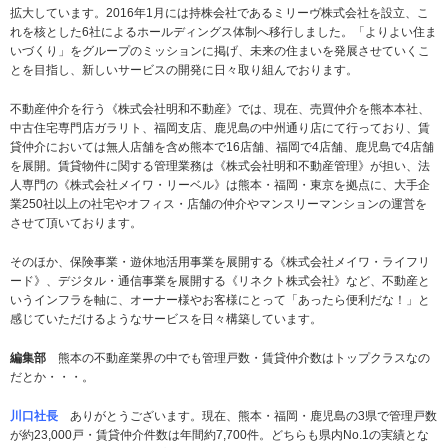
拡大しています。2016年1月には持株会社であるミリーヴ株式会社を設立、こ
れを核とした6社によるホールディングス体制へ移行しました。「よりよい住ま
いづくり」をグループのミッションに掲げ、未来の住まいを発展させていくこ
とを目指し、新しいサービスの開発に日々取り組んでおります。
不動産仲介を行う《株式会社明和不動産》では、現在、売買仲介を熊本本社、
中古住宅専門店ガラリト、福岡支店、鹿児島の中州通り店にて行っており、賃
貸仲介においては無人店舗を含め熊本で16店舗、福岡で4店舗、鹿児島で4店舗
を展開。賃貸物件に関する管理業務は《株式会社明和不動産管理》が担い、法
人専門の《株式会社メイワ・リーベル》は熊本・福岡・東京を拠点に、大手企
業250社以上の社宅やオフィス・店舗の仲介やマンスリーマンションの運営を
させて頂いております。
そのほか、保険事業・遊休地活用事業を展開する《株式会社メイワ・ライフリ
ード》、デジタル・通信事業を展開する《リネクト株式会社》など、不動産と
いうインフラを軸に、オーナー様やお客様にとって「あったら便利だな！」と
感じていただけるようなサービスを日々構築しています。
編集部
熊本の不動産業界の中でも管理戸数・賃貸仲介数はトップクラスなの
だとか・・・。
川口社長
ありがとうございます。現在、熊本・福岡・鹿児島の3県で管理戸数
が約23,000戸・賃貸仲介件数は年間約7,700件。どちらも県内No.1の実績とな