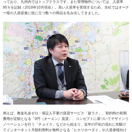
っており、九州内ではトップクラスです。また管理物件については、入居率
95％を記録（2018年10月現在）。高い入居率を実現するため、当社ではオーナ
ー様の入居促進に役に立つ数々の商品を生み出してきました。
例えば、敷金礼金ゼロ・保証人不要の賃貸サービス「超ラク」、契約時の初期
費用が定額となる「0円（オーエン）賃貸」、コンセプトに基づいてデザインリ
ノベーションを行う「チョイス」などから始まり、近年のIT化の流れに先駆け
てインターネット月額利用料が無料となる「ヒカリホーダイ」や入居者様向け