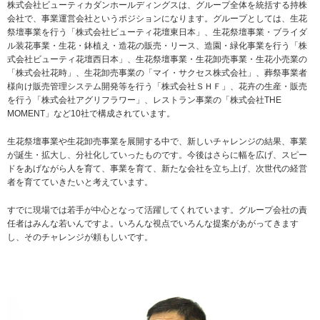
株式会社ビューティカダンホールディングスは、グループ全体を統括する持株
会社で、事業運営会社というポジションになります。グループとしては、生花
祭壇事業を行う「株式会社ビューティ花壇東日本」、生花祭壇事業・ブライダ
ル装花事業・生花・鉢植え・造花の販売・リース、造園・緑化事業を行う「株
式会社ビューティ花壇西日本」、生花祭壇事業・生花卸売事業・生花小売業の
「株式会社花時」、生花卸売事業の「マイ・サクセス株式会社」、葬祭事業者
様向け販売管理システム開発等を行う「株式会社ＳＨＦ」、花卉の生産・販売
を行う「株式会社アグリフラワー」、レストラン事業の「株式会社THE
MOMENT」など10社で構成されています。
生花祭壇事業や生花卸売事業を展開する中で、新しいチャレンジの結果、事業
が誕生・拡大し、分社化していったものです。今後はさらに幅を広げ、スピー
ドをあげながら人を育て、事業を育て、新たな会社を立ち上げ、次世代の経営
者を育てていきたいと考えています。
すでに現場では若手が中心となって活躍してくれています。グループ会社の責
任者はみんな若いんですよ。いろんな視点でいろんな提案があがってきます
し、そのチャレンジが頼もしいです。