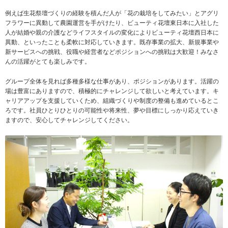
例えば生花祭壇づくりの経験を積んだ人が「花の栽培をしてみたい」とアグリ
フラワーに異動して農園運営を手がけたり、ビューティ花壇東日本に入社した
人が結婚や親の介護などライフスタイルの変化によりビューティ花壇西日本に
異動、といったことも柔軟に対応していきます。既存事業の拡大、新規事業や
新サービスへの挑戦、役職や経営者などポジションへの挑戦は大歓迎！みなさ
んの活躍がとても楽しみです。
グループ全体を見れば多種多様な仕事があり、ポジションがあります。活躍の
場は豊富にありますので、積極的にチャレンジして欲しいと考えています。キ
ャリアアップを支援していくため、組織づくりや制度の整備も進めているとこ
ろです。社員ひとりひとりの可能性や将来性、夢や目標にしっかり応えていき
ますので、安心してチャレンジしてください。