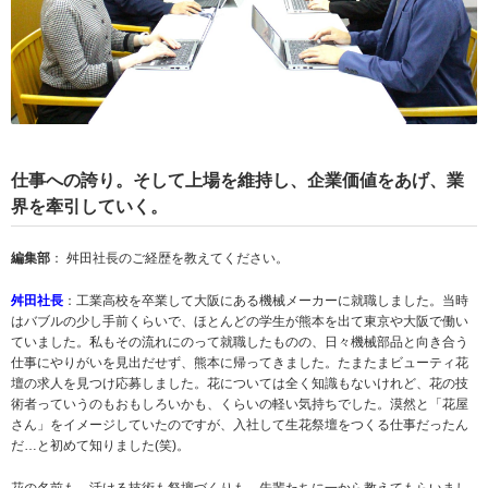
仕事への誇り。そして上場を維持し、企業価値をあげ、業
界を牽引していく。
編集部
： 舛田社長のご経歴を教えてください。
舛田社長
：工業高校を卒業して大阪にある機械メーカーに就職しました。当時
はバブルの少し手前くらいで、ほとんどの学生が熊本を出て東京や大阪で働い
ていました。私もその流れにのって就職したものの、日々機械部品と向き合う
仕事にやりがいを見出だせず、熊本に帰ってきました。たまたまビューティ花
壇の求人を見つけ応募しました。花については全く知識もないけれど、花の技
術者っていうのもおもしろいかも、くらいの軽い気持ちでした。漠然と「花屋
さん」をイメージしていたのですが、入社して生花祭壇をつくる仕事だったん
だ…と初めて知りました(笑)。
花の名前も、活ける技術も祭壇づくりも、先輩たちに一から教えてもらいまし