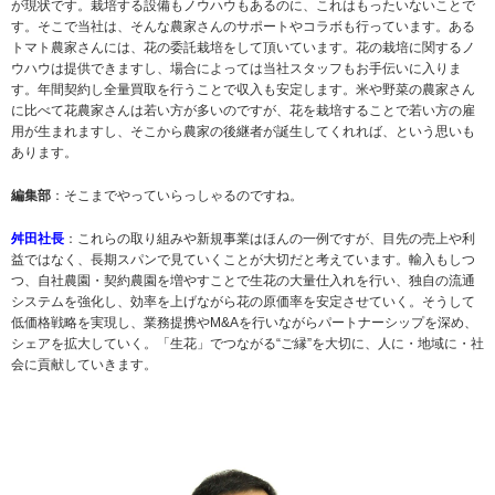
が現状です。栽培する設備もノウハウもあるのに、これはもったいないことで
す。そこで当社は、そんな農家さんのサポートやコラボも行っています。ある
トマト農家さんには、花の委託栽培をして頂いています。花の栽培に関するノ
ウハウは提供できますし、場合によっては当社スタッフもお手伝いに入りま
す。年間契約し全量買取を行うことで収入も安定します。米や野菜の農家さん
に比べて花農家さんは若い方が多いのですが、花を栽培することで若い方の雇
用が生まれますし、そこから農家の後継者が誕生してくれれば、という思いも
あります。
編集部
：そこまでやっていらっしゃるのですね。
舛田社長
：これらの取り組みや新規事業はほんの一例ですが、目先の売上や利
益ではなく、長期スパンで見ていくことが大切だと考えています。輸入もしつ
つ、自社農園・契約農園を増やすことで生花の大量仕入れを行い、独自の流通
システムを強化し、効率を上げながら花の原価率を安定させていく。そうして
低価格戦略を実現し、業務提携やM&Aを行いながらパートナーシップを深め、
シェアを拡大していく。「生花」でつながる“ご縁”を大切に、人に・地域に・社
会に貢献していきます。