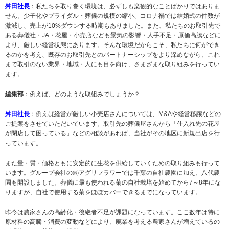
舛田社長
：私たちを取り巻く環境は、必ずしも楽観的なことばかりではありま
せん。少子化やプライダル・葬儀の規模の縮小、コロナ禍では結婚式の件数が
激減し、売上が10%ダウンする時期もありました。また、私たちのお取引先で
ある葬儀社・JA・花屋・小売店なども景気の影響・人手不足・原価高騰などに
より、厳しい経営状態にあります。そんな環境だからこそ、私たちに何ができ
るのかを考え、既存のお取引先とのパートナーシップをより深めながら、これ
まで取引のない業界・地域・人にも目を向け、さまざまな取り組みを行ってい
ます。
編集部
：例えば、どのような取組みでしょうか？
舛田社長
：例えば経営が厳しい小売店さんについては、M&Aや経営移譲などの
ご提案をさせていただいています。取引先の葬儀屋さんから「仕入れ先の花屋
が閉店して困っている」などの相談があれば、当社がその地区に新規出店を行
っています。
また量・質・価格ともに安定的に生花を供給していくための取り組みも行って
います。グループ会社の㈱アグリフラワーでは千葉の自社農園に加え、八代農
園も開設しました。葬儀に最も使われる菊の自社栽培を始めてから7～8年にな
りますが、自社で使用する菊をほぼカバーできるまでになっています。
昨今は農家さんの高齢化・後継者不足が課題になっています。ここ数年は特に
原材料の高騰・消費の変動などにより、廃業を考える農家さんが増えているの