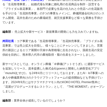
る「生花祭壇事業」、結婚式場を対象に婚礼用の生花商品を制作・設営する
「ブライダル装花事業」、各部門で必要な生花の仕入れと小売店への生花販売
を手がける「生花卸売事業」の3つの事業をメインに、葬儀関連会社向けのシス
テム開発、花卉生産のための農場経営、就労支援事業など様々な業務を手掛け
ています。
編集部
： 売上拡大や新サービス・新規事業の開発にも力を入れていますね。
舛田社長
：コア事業である「生花祭壇事業」「生花卸売事業」「ブライダル装
花事業」では売上拡大を目指し、様々なことにチャレンジしてきました。営業
所の新設によるエリア展開や天候や為替相場に左右されない、国産生花の安定
供給を目的に、熊本県八代市の農地取得・菊の生産をスタートしました。
新サービスとしては、オンライン葬儀「＠葬儀(アットそうぎ)」に遺影サービス
を追加しリリース。資本提携した株式会社goennと開発した納骨堂化アプリ
「musuhi(むすひ)」 を24年4月にリリースしております。またAI・IoT事業への
参入や葬儀業界向けのクラウドプラットフォームの提供開始なども手掛けてい
ます。2024年9月にはサクラマチクマモト内のKOKO HOTEL Premier熊本に
「花屋がプロデュースするレストラン」として、『THE MOMENT』がオープン
しました。
編集部
：業界全体が成長しているのでしょうか？