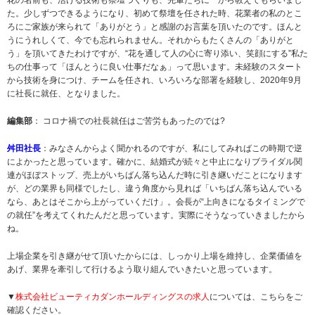
た。少しずつできるようになり、初めて祭壇を任された時、花業者の私のとこ
ろにご家族が来られて「ありがとう」と感謝のお言葉を頂いたのです。ほんと
うにうれしくて、今でも忘れられません。それからもたくさんの「ありがと
う」を頂いてきたわけですが、“花を通して人の心に寄り添い、笑顔にする”私た
ちの仕事って「ほんとうに良い仕事だなぁ」って思います。未経験のスタート
から技術を身につけ、チームを任され、いろいろな部署を経験し、2020年9月
に社長に就任、となりました。
編集部
： コロナ禍での社長就任はご苦労もあったのでは?
舛田社長
：みなさんからよく聞かれるのですが、私にしてみればこの時期で逆
によかったと思っています。確かに、結婚式が続々と中止になりブライダル関
連がほぼストップ、売上がいちばん落ち込んだ時に引き継いだことになります
が、どの業界も同様でしたし、違う角度から見れば「いちばん落ち込んでいる
なら、あとはそこから上がっていくだけ」。会長が“上向きになるタイミングで
の就任”を考えてくれたんだと思っています。実際にそうなっていきましたから
ね。
上場企業を引き継がせて頂いたからには、しっかり上場を維持し、企業価値を
あげ、業界を牽引して行けるよう取り組んでいきたいと思っています。
▼
株式会社ビューティカダンホールディングスの求人
については、こちらをご
確認ください。