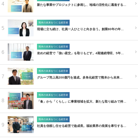
4
新たな事業やプロジェクトに参画し、地域の活性化に邁進する…
熊本の未来をつくる経営者
5
現場に立ち続け、社員一人ひとりと向き合う。創業80年の年…
熊本の未来をつくる経営者
6
攻めの経営で「強い産交」を取りもどす。4期連続増収、5年…
熊本の未来をつくる経営者
7
グループ売上高200億円を達成。多角化経営で熊本から未来…
熊本の未来をつくる経営者
8
「食」から「くらし」に事業領域を拡大、新たな取り組みで持…
熊本の未来をつくる経営者
9
社員を信頼し任せる経営で急成長。福祉業界の発展を牽引する…