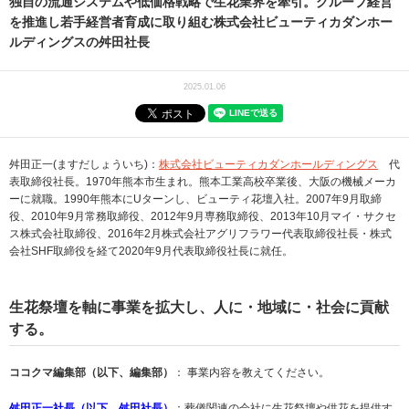
独自の流通システムや低価格戦略で生花業界を牽引。グループ経営
を推進し若手経営者育成に取り組む株式会社ビューティカダンホー
ルディングスの舛田社長
2025.01.06
舛田正一(ますだしょういち)：
株式会社ビューティカダンホールディングス
代
表取締役社長。1970年熊本市生まれ。熊本工業高校卒業後、大阪の機械メーカ
ーに就職。1990年熊本にUターンし、ビューティ花壇入社。2007年9月取締
役、2010年9月常務取締役、2012年9月専務取締役、2013年10月マイ・サクセ
ス株式会社取締役、2016年2月株式会社アグリフラワー代表取締役社長・株式
会社SHF取締役を経て2020年9月代表取締役社長に就任。
生花祭壇を軸に事業を拡大し、人に・地域に・社会に貢献
する。
ココクマ編集部（以下、編集部）
： 事業内容を教えてください。
舛田正一社長（以下、舛田社長）
：葬儀関連の会社に生花祭壇や供花を提供す