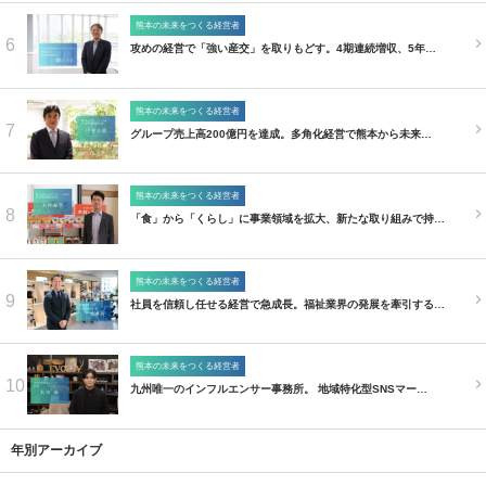
熊本の未来をつくる経営者
6
攻めの経営で「強い産交」を取りもどす。4期連続増収、5年…
熊本の未来をつくる経営者
7
グループ売上高200億円を達成。多角化経営で熊本から未来…
熊本の未来をつくる経営者
8
「食」から「くらし」に事業領域を拡大、新たな取り組みで持…
熊本の未来をつくる経営者
9
社員を信頼し任せる経営で急成長。福祉業界の発展を牽引する…
熊本の未来をつくる経営者
10
九州唯一のインフルエンサー事務所。 地域特化型SNSマー…
年別アーカイブ