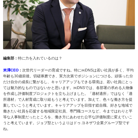
編集部：
特に力を入れているのは？
米澤CEO
：
次世代リーダーの育成ですね。特に㈱DNSは若い社員が多く、平均
年齢も30歳前後。切磋琢磨でき、実力次第でポジションにつける。頑張った分
だけ自分の成長に繋がるし、キャリアアップもできる環境は、若い社員にとっ
ては魅力的なものではないかと思います。㈱DNSでは、各部署の求める人物像
を作成し評価制度プロジェクトを立ち上げました。「適材適所」ではなく「適
所適材」で人材育成に取り組もうと考えています。加えて、色々な働き方を提
案していこうと考えています。キャリアアップを目指す総合職、好きな地域で
働きたい社員を応援する地域限定社員、専門職コースなど、今まではわりと平
等な人事制度だったところを、働き方にあわせた公平な評価制度に変えていこ
うと考えています。ジョブ型というよりはドゥ.ヨネザワ企業グループ型です
ね。