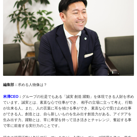
編集部：
求める人物像は？
米澤CEO
：
グループの社是でもある「誠実 創造 躍動」を体現できる人財を求め
ています。誠実とは、素直な心で仕事ができ、 相手の立場に立って考え、行動
が出来る人。また、人の言葉に耳を傾ける事ができ、素直な心で受け止め仕事
ができる人。創造とは、自ら新しいものを生み出す創造力がある。アイデアを
生み出す力。躍動とは、常に希望を持って活き活きとチャレンジ、奮起する事
で常に前進する実行力のことです。