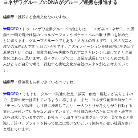
ヨネザワグループのDNAがグループ連携を推進する
編集部：
挑戦する企業文化なのですね。
米澤CEO
：
ドゥ.ヨネザワ企業グループの始まりは、「メガネのヨネザワ」の店
舗の一画で肩掛け型のショルダーフォンやポケットベルの取り扱いを始めたこ
とに遡ります。グループのルーツでもある「メガネのヨネザワ」も私の父親と
叔父の兄弟2人で立ち上げた会社です。このイノベーションを継続的に生み出す
原動力というのは、創業当初から失敗を恐れずにチャレンジし続けてきた企業
文化にあると思います。我々グループでは、企業が成長していくために社員一
人ひとりが自分で考え、行動する挑戦文化が会社の未来を創ると考えていま
す。
編集部：
価値観も共有できているのですね。
米澤CEO
：
そもそも、グループ共通の社是「誠実 創造 躍動」がありますの
で、意識の統一は図れているように感じます。また、ヨネザワ創業当時からの
「チャレンジ精神」も社員に浸透しており、一人ひとりが考えながら行動する
文化は根付いているかなと思っています。全社員の幸せのために社是・経営理
念を追求していますので、各社もドゥ.ヨネザワ企業グループの一員であると意
識し、誇り、プライドを持って他には負けないという気持ちが強い社員が多い
と感じています。