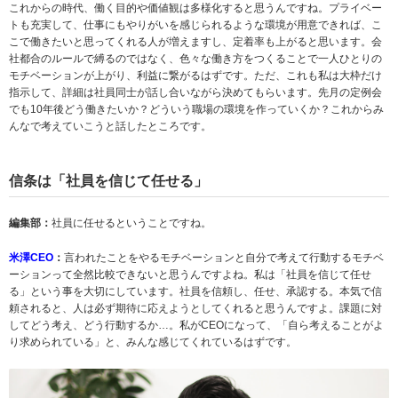
これからの時代、働く目的や価値観は多様化すると思うんですね。プライベー
トも充実して、仕事にもやりがいを感じられるような環境が用意できれば、こ
こで働きたいと思ってくれる人が増えますし、定着率も上がると思います。会
社都合のルールで縛るのではなく、色々な働き方をつくることで一人ひとりの
モチベーションが上がり、利益に繋がるはずです。ただ、これも私は大枠だけ
指示して、詳細は社員同士が話し合いながら決めてもらいます。先月の定例会
でも10年後どう働きたいか？どういう職場の環境を作っていくか？これからみ
んなで考えていこうと話したところです。
信条は「社員を信じて任せる」
編集部：
社員に任せるということですね。
米澤CEO
：
言われたことをやるモチベーションと自分で考えて行動するモチベ
ーションって全然比較できないと思うんですよね。私は「社員を信じて任せ
る」という事を大切にしています。社員を信頼し、任せ、承認する。本気で信
頼されると、人は必ず期待に応えようとしてくれると思うんですよ。課題に対
してどう考え、どう行動するか…。私がCEOになって、「自ら考えることがよ
り求められている」と、みんな感じてくれているはずです。