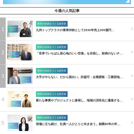
今週の人気記事
熊本の未来をつくる経営者
1
九州トップクラスの青果仲卸として2030年売上300億円…
熊本の未来をつくる経営者
2
「世界でいちばん居心地のいい空港」を目指し、前例のないチ…
熊本の未来をつくる経営者
3
大手がやらない、だから面白い。許認可・企業誘致・工業団地…
熊本の未来をつくる経営者
4
新たな事業やプロジェクトに参画し、地域の活性化に邁進する…
熊本の未来をつくる経営者
5
現場に立ち続け、社員一人ひとりと向き合う。創業80年の年…