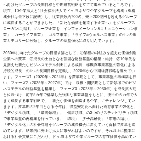
へ向けたグループの長期目標と中期経営戦略を立てて進めているところです。
現在、10企業法人と1社会福祉法人でドゥ.ヨネザワ企業グループを構成（※構
成会社は最下段に記載）し、従業員数約700名、売上200億円を超えるグループ
に成長することができました。「新たな価値を創造する企業へ」をグループス
ローガンに掲げ、グループ企業を「インフォメーション&コミュニケーション事
業」「カーライフ事業」「ゴルフ事業」「ライフ&ウェルネス事業」の4つの事
業カテゴリーに分類し、グループの基盤強化に取り組んでいます。
2030年に向けたグループの目指す姿として、①業種の枠組みを超えた価値創造
企業への変革 ②成長の土台となる強固な財務基盤の構築・維持 ③10年先を
見据えた新たなビジネスモデル創出による成長 ④既存事業基盤の強化による
持続的成長、の4つの長期目標を定義し、2020年から中期経営戦略を進めてい
ます。フェーズ1（2020年～2024年）を変革期として、事業基盤の再構築を行
い、フェーズ2（2025年～2027年）では、収穫・開拓期として新領域でのビジ
ネスモデルの利益基盤を構築し、フェーズ3（2028年～2030年）を成長拡大期
と位置づけ、前半5カ年で構築した強固な事業基盤をもとに、後半の６カ年で大
きく成長する事業戦略で、「新たな価値を創造する企業」にチャレンジしてい
きます。変革期の2年目となる今年は、収益安定化へ向けた既存事業の強化と、
「デジタル領域」、「環境領域」、「健康領域」の3つのサステナビリティ領域
で事業基盤の再構築を行っていき、「環境」「少子高齢化」「市場の縮小」
「デジタル化」の社会課題をグループの成長機会に変えていく両軸で変革を進
めています。結果的に売上げ拡大に繋がればよいのですが、それ以上に熊本に
おける社会貢献にこだわり、ドゥ.ヨネザワ企業グループの存在価値を高めてい