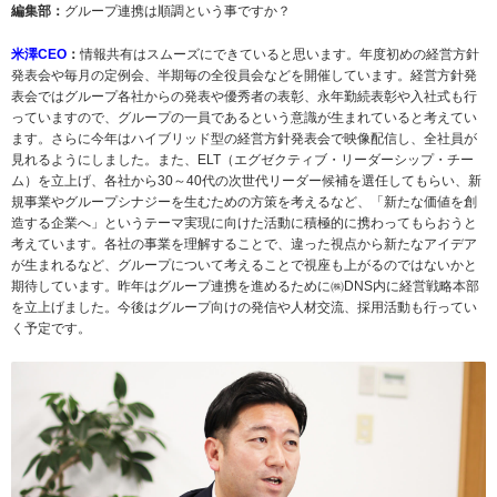
編集部：
グループ連携は順調という事ですか？
米澤CEO
：
情報共有はスムーズにできていると思います。年度初めの経営方針
発表会や毎月の定例会、半期毎の全役員会などを開催しています。経営方針発
表会ではグループ各社からの発表や優秀者の表彰、永年勤続表彰や入社式も行
っていますので、グループの一員であるという意識が生まれていると考えてい
ます。さらに今年はハイブリッド型の経営方針発表会で映像配信し、全社員が
見れるようにしました。また、ELT（エグゼクティブ・リーダーシップ・チー
ム）を立上げ、各社から30～40代の次世代リーダー候補を選任してもらい、新
規事業やグループシナジーを生むための方策を考えるなど、「新たな価値を創
造する企業へ」というテーマ実現に向けた活動に積極的に携わってもらおうと
考えています。各社の事業を理解することで、違った視点から新たなアイデア
が生まれるなど、グループについて考えることで視座も上がるのではないかと
期待しています。昨年はグループ連携を進めるために㈱DNS内に経営戦略本部
を立上げました。今後はグループ向けの発信や人材交流、採用活動も行ってい
く予定です。