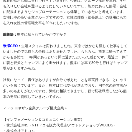
現在の採用活動は各社で行っていますが、今後は、グループ採用を進め、学生
も入りたい会社を選べるようにしていきたいですし、能力にあった部署・会社
に配属するようなジョブローテーションも構築していきたいと考えています。
女性比率の高い企業グループですので、女性管理職（部長以上）の登用にも力
を入れ女性の管理職比率を20％にしたいですね。
編集部：
熊本に戻られていかがですか？
米澤CEO
：
生活スタイルは変わりましたね。東京ではかなり激しく仕事をして
いましたので気持ちの余裕はありませんでした。もちろん、熊本に帰ってきて
からも多忙で、3年間があっという間に過ぎたといった感じです。最近は、休日
に妻と愛犬とキャンプによく出かけます。熊本には車で30分も行けばキャンプ
場がありますからね。
社長になって、責任はありますが自分で考えたことを即実行できることにやり
がいを感じています。また、熊本は世代交代が進んでおり、同年代の経営者が
多いのもありがたいですね。気軽に相談できますし、皆で切磋琢磨しながら熊
本の発展に貢献していきたいですね。
＜ドゥ.ヨネザワ企業グループ構成企業＞
【インフォメーション＆コミュニケーション事業】
・株式会社DNS（NTTドコモ販売代理店/アウトドアショップWOODS）
・株式会社アドコム