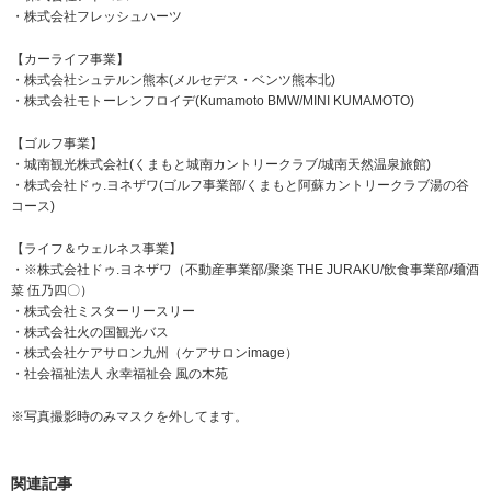
・株式会社フレッシュハーツ
【カーライフ事業】
・株式会社シュテルン熊本(メルセデス・ベンツ熊本北)
・株式会社モトーレンフロイデ(Kumamoto BMW/MINI KUMAMOTO)
【ゴルフ事業】
・城南観光株式会社(くまもと城南カントリークラブ/城南天然温泉旅館)
・株式会社ドゥ.ヨネザワ(ゴルフ事業部/くまもと阿蘇カントリークラブ湯の谷
コース)
【ライフ＆ウェルネス事業】
・※株式会社ドゥ.ヨネザワ（不動産事業部/聚楽 THE JURAKU/飲食事業部/麺酒
菜 伍乃四〇）
・株式会社ミスターリースリー
・株式会社火の国観光バス
・株式会社ケアサロン九州（ケアサロンimage）
・社会福祉法人 永幸福祉会 風の木苑
※写真撮影時のみマスクを外してます。
関連記事