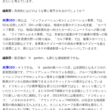
きたいと考えています。
編集部：
具体的にはどのような事に着手されるのでしょうか？
米澤CEO
：
例えば、「インフォメーション&コミュニケーション事業」では、
5Gを活用したICT、DXへの取り組み、地域や企業のデジタル化支援。「カーラ
イフ事業」では、地域の脱炭素社会へ向けたカーボンニュートラルへの取り組
み、「ライフ&ウェルネス事業」では、衣食住の提案の中での健康や環境への取
り組みや介護·医療分野への取り組み、「ゴルフ事業」では、健康スポーツとし
ての普及活動などです。各事業カテゴリー内での深化や事業カテゴリーを超え
た連携により、新たなビジネスや価値創造へもチャレンジしていきます。
編集部：
新店舗の「d garden」も新たな価値創造ですね。
米澤CEO
：
そうですね。「d garden東バイパス店」は全国初となるドコモの
新形態店舗です。アウトドアショップやカフェを併設し、グループ企業の㈱モ
トーレンフロイデや㈱シュテルン熊本との協働でBMWやメルセデスベンツの自
動車のデジタル技術が体験できるコネクティッドカーの展示などをしていま
す。ドコモショップが携帯電話を買うだけの場所ではなく、ゆっくり過ごして
いただくスペースとして、また５GやICT体験ができる店舗としてドコモショッ
プの新しい在り方に挑戦しています。2021年5月には菊池市に「ドコモショッ
プ」「メガネのヨネザワ」「アウトドアショップWOODS」が出店する地域密
着型の複合施設を立ち上げました。そこにもグループ企業の車両を展示して、
来店された方に試乗してもらっています。また今後は新たな取り組みとして