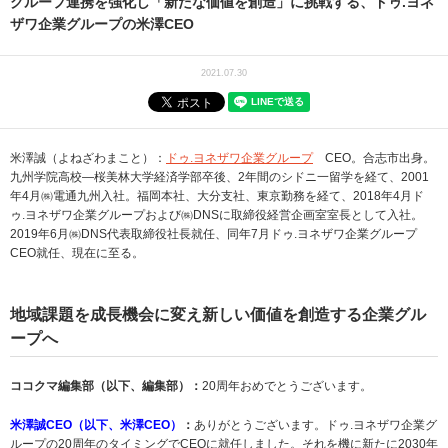
グループ連携を強化し「新たな価値を創造」に挑戦する、ドゥ.ヨネ
ザワ企業グループの米澤CEO
2021.07.30
米澤誠（よねざわまこと）：
ドゥ.ヨネザワ企業グループ
CEO。合志市出身。
九州学院高校―桜美林大学経済学部卒後、2年間のシドニ一留学を経て、2001
年4月㈱電通九州入社。福岡本社、大分支社、東京勤務を経て、2018年4月ド
ゥ.ヨネザワ企業グループおよび㈱DNSに取締役経営企画室室長として入社。
2019年6月㈱DNS代表取締役社長就任、同年7月ドゥ.ヨネザワ企業グループ
CEO就任、現在に至る。
地域課題を成長機会に変え新しい価値を創造する企業グル
ープへ
ココクマ編集部（以下、編集部）：
20周年おめでとうございます。
米澤誠CEO（以下、米澤CEO）
：
ありがとうございます。ドゥ.ヨネザワ企業グ
ループの20周年のタイミングでCEOに就任しました。それを機に新たに2030年